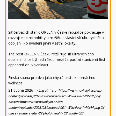
Síť čerpacích stanic ORLEN v České republice pokračuje v
rozvoji elektromobility a rozšiřuje vlastní síť ultrarychlého
dobíjení. Po uvedení první vlastní lokality…
The post
ORLEN v Česku rozšiřuje síť ultrarychlého
dobíjení, chce být jedničkou mezi čerpacími stanicemi
first
appeared on
NovinkyIN
.
Finská sauna pro dva jako chytrá cesta k domácímu
wellness
21 dubna 2026
-
<img alt='' src='https://www.novinkyin.cz/wp-
content/uploads/2023/08/cropped-001.-Wiki-Favi-1-22x22.png'
srcset='https://www.novinkyin.cz/wp-
content/uploads/2023/08/cropped-001.-Wiki-Favi-1-44x44.png 2x'
class='avatar avatar-22 photo' height='22' width='22'