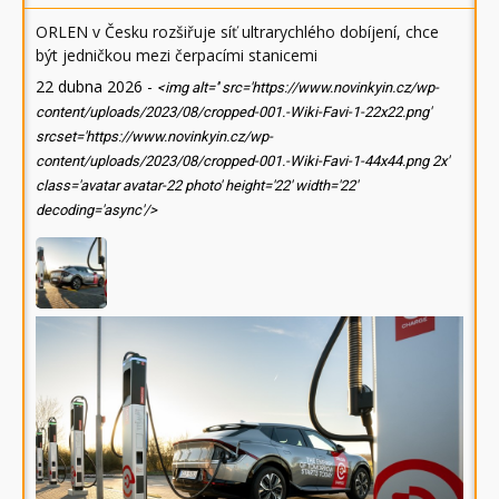
ORLEN v Česku rozšiřuje síť ultrarychlého dobíjení, chce
být jedničkou mezi čerpacími stanicemi
22 dubna 2026
-
<img alt='' src='https://www.novinkyin.cz/wp-
content/uploads/2023/08/cropped-001.-Wiki-Favi-1-22x22.png'
srcset='https://www.novinkyin.cz/wp-
content/uploads/2023/08/cropped-001.-Wiki-Favi-1-44x44.png 2x'
class='avatar avatar-22 photo' height='22' width='22'
decoding='async'/>