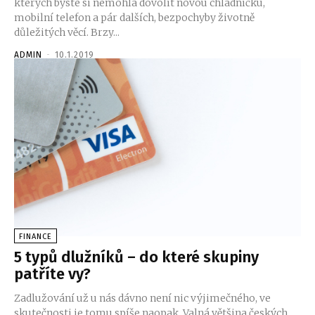
kterých byste si nemohla dovolit novou chladničku,
mobilní telefon a pár dalších, bezpochyby životně
důležitých věcí. Brzy...
ADMIN
-
10.1.2019
FINANCE
5 typů dlužníků – do které skupiny
patříte vy?
Zadlužování už u nás dávno není nic výjimečného, ve
skutečnosti je tomu spíše naopak. Valná většina českých