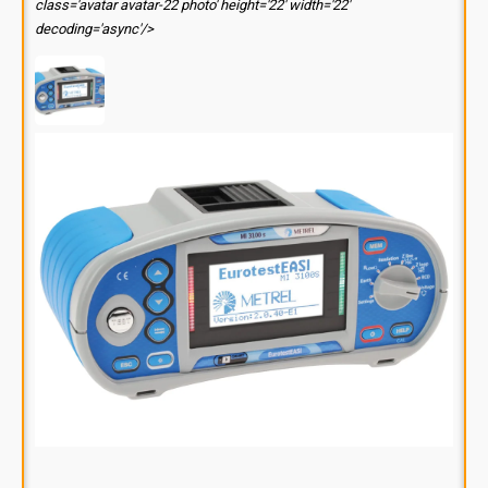
class='avatar avatar-22 photo' height='22' width='22'
decoding='async'/>