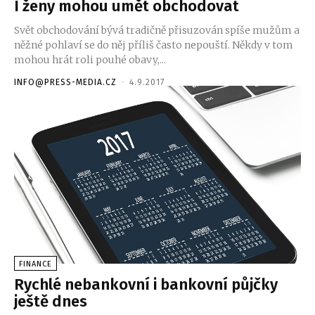
I ženy mohou umět obchodovat
Svět obchodování bývá tradičně přisuzován spíše mužům a
něžné pohlaví se do něj příliš často nepouští. Někdy v tom
mohou hrát roli pouhé obavy,...
INFO@PRESS-MEDIA.CZ
-
4.9.2017
FINANCE
Rychlé nebankovní i bankovní půjčky
ještě dnes