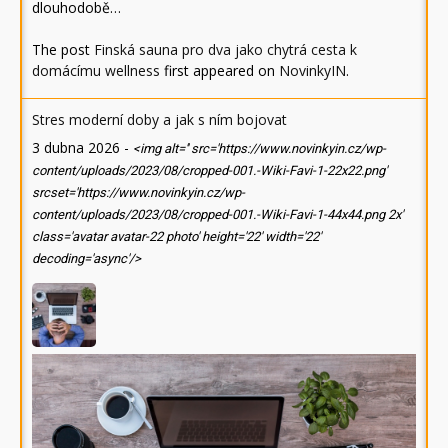
dlouhodobě…
The post
Finská sauna pro dva jako chytrá cesta k
domácímu wellness
first appeared on
NovinkyIN
.
Stres moderní doby a jak s ním bojovat
3 dubna 2026
-
<img alt='' src='https://www.novinkyin.cz/wp-
content/uploads/2023/08/cropped-001.-Wiki-Favi-1-22x22.png'
srcset='https://www.novinkyin.cz/wp-
content/uploads/2023/08/cropped-001.-Wiki-Favi-1-44x44.png 2x'
class='avatar avatar-22 photo' height='22' width='22'
decoding='async'/>