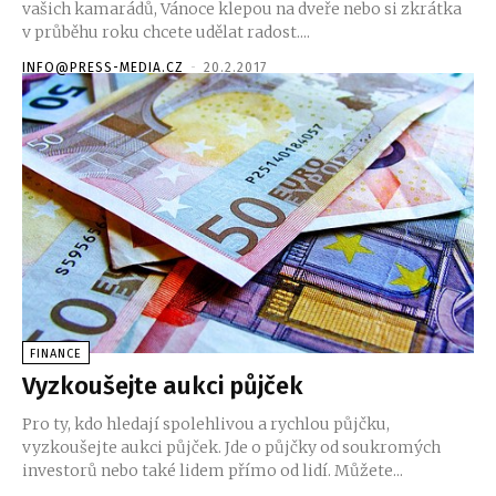
vašich kamarádů, Vánoce klepou na dveře nebo si zkrátka
v průběhu roku chcete udělat radost....
INFO@PRESS-MEDIA.CZ
-
20.2.2017
FINANCE
Vyzkoušejte aukci půjček
Pro ty, kdo hledají spolehlivou a rychlou půjčku,
vyzkoušejte aukci půjček. Jde o půjčky od soukromých
investorů nebo také lidem přímo od lidí. Můžete...