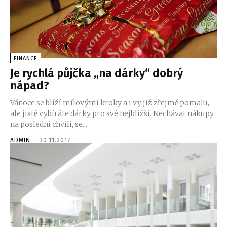
FINANCE
Je rychlá půjčka „na dárky“ dobrý
nápad?
Vánoce se blíží mílovými kroky a i vy již zřejmě pomalu,
ale jistě vybíráte dárky pro své nejbližší. Nechávat nákupy
na poslední chvíli, se...
ADMIN
-
30.11.2017