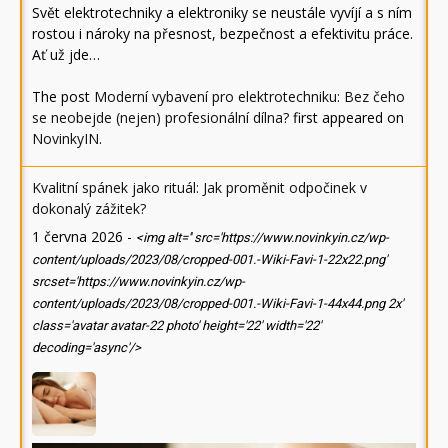
Svět elektrotechniky a elektroniky se neustále vyvíjí a s ním
rostou i nároky na přesnost, bezpečnost a efektivitu práce.
Ať už jde…
The post
Moderní vybavení pro elektrotechniku: Bez čeho
se neobejde (nejen) profesionální dílna?
first appeared on
NovinkyIN
.
Kvalitní spánek jako rituál: Jak proměnit odpočinek v
dokonalý zážitek?
1 června 2026
-
<img alt='' src='https://www.novinkyin.cz/wp-
content/uploads/2023/08/cropped-001.-Wiki-Favi-1-22x22.png'
srcset='https://www.novinkyin.cz/wp-
content/uploads/2023/08/cropped-001.-Wiki-Favi-1-44x44.png 2x'
class='avatar avatar-22 photo' height='22' width='22'
decoding='async'/>