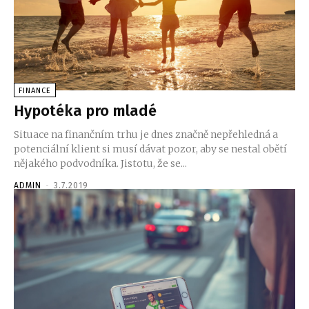
FINANCE
Hypotéka pro mladé
Situace na finančním trhu je dnes značně nepřehledná a
potenciální klient si musí dávat pozor, aby se nestal obětí
nějakého podvodníka. Jistotu, že se...
ADMIN
-
3.7.2019