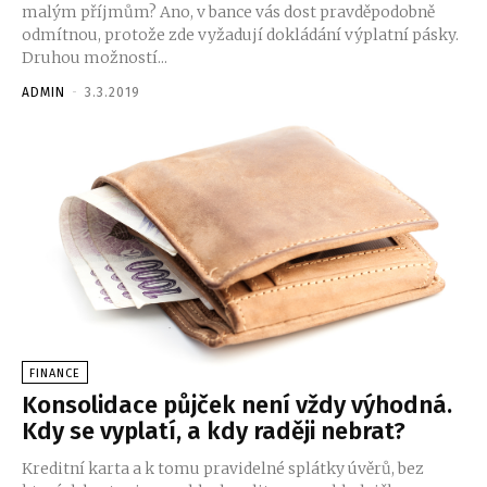
malým příjmům? Ano, v bance vás dost pravděpodobně
odmítnou, protože zde vyžadují dokládání výplatní pásky.
Druhou možností...
ADMIN
-
3.3.2019
FINANCE
Konsolidace půjček není vždy výhodná.
Kdy se vyplatí, a kdy raději nebrat?
Kreditní karta a k tomu pravidelné splátky úvěrů, bez