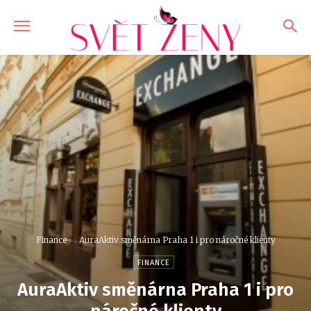
Finance
AuraAktiv směnárna Praha 1 i pro náročné klienty
FINANCE
AuraAktiv směnárna Praha 1 i pro