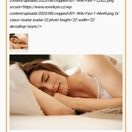
content/uploads/2023/08/cropped-001.-Wiki-Favi-1-22x22.png'
srcset='https://www.novinkyin.cz/wp-
content/uploads/2023/08/cropped-001.-Wiki-Favi-1-44x44.png 2x'
class='avatar avatar-22 photo' height='22' width='22'
decoding='async'/>