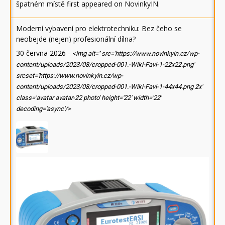
špatném místě
first appeared on
NovinkyIN
.
Moderní vybavení pro elektrotechniku: Bez čeho se
neobejde (nejen) profesionální dílna?
30 června 2026
-
<img alt='' src='https://www.novinkyin.cz/wp-
content/uploads/2023/08/cropped-001.-Wiki-Favi-1-22x22.png'
srcset='https://www.novinkyin.cz/wp-
content/uploads/2023/08/cropped-001.-Wiki-Favi-1-44x44.png 2x'
class='avatar avatar-22 photo' height='22' width='22'
decoding='async'/>