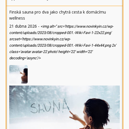
Finská sauna pro dva jako chytrá cesta k domácímu
wellness
21 dubna 2026
-
<img alt='' src='https://www.novinkyin.cz/wp-
content/uploads/2023/08/cropped-001.-Wiki-Favi-1-22x22.png'
srcset='https://www.novinkyin.cz/wp-
content/uploads/2023/08/cropped-001.-Wiki-Favi-1-44x44.png 2x'
class='avatar avatar-22 photo' height='22' width='22'
decoding='async'/>