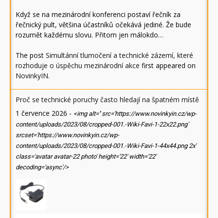
Když se na mezinárodní konferenci postaví řečník za
řečnický pult, většina účastníků očekává jediné. Že bude
rozumět každému slovu. Přitom jen málokdo…
The post
Simultánní tlumočení a technické zázemí, které
rozhoduje o úspěchu mezinárodní akce
first appeared on
NovinkyIN
.
Proč se technické poruchy často hledají na špatném místě
1 července 2026
-
<img alt='' src='https://www.novinkyin.cz/wp-
content/uploads/2023/08/cropped-001.-Wiki-Favi-1-22x22.png'
srcset='https://www.novinkyin.cz/wp-
content/uploads/2023/08/cropped-001.-Wiki-Favi-1-44x44.png 2x'
class='avatar avatar-22 photo' height='22' width='22'
decoding='async'/>