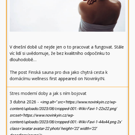
V dnešní době už nejde jen o to pracovat a fungovat. Stále
víc lidí si uvědomuje, že bez kvalitního odpočinku to
dlouhodobě…
The post
Finská sauna pro dva jako chytrá cesta k
domácímu wellness
first appeared on
NovinkyIN
.
Stres moderní doby a jak s ním bojovat
3 dubna 2026
-
<img alt='' src='https://www.novinkyin.cz/wp-
content/uploads/2023/08/cropped-001.-Wiki-Favi-1-22x22.png'
srcset='https://www.novinkyin.cz/wp-
content/uploads/2023/08/cropped-001.-Wiki-Favi-1-44x44.png 2x'
class='avatar avatar-22 photo' height='22' width='22'