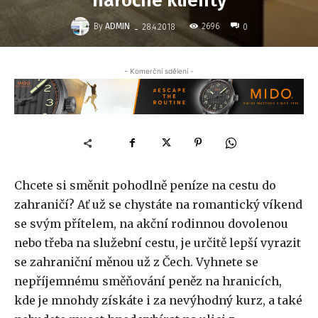
náročné klienty
-
By
ADMIN
2696
28.4.2018
0
- Komerční sdělení -
Chcete si směnit pohodlně peníze na cestu do
zahraničí? Ať už se chystáte na romantický víkend
se svým přítelem, na akční rodinnou dovolenou
nebo třeba na služební cestu, je určitě lepší vyrazit
se zahraniční měnou už z Čech. Vyhnete se
nepříjemnému směňování peněz na hranicích,
kde je mnohdy získáte i za nevýhodný kurz, a také