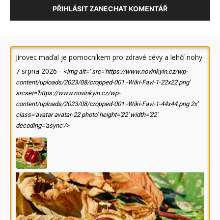
PŘIHLÁSIT ZANECHAT KOMENTÁŘ
Jírovec maďal je pomocníkem pro zdravé cévy a lehčí nohy
7 srpna 2026
-
<img alt='' src='https://www.novinkyin.cz/wp-
content/uploads/2023/08/cropped-001.-Wiki-Favi-1-22x22.png'
srcset='https://www.novinkyin.cz/wp-
content/uploads/2023/08/cropped-001.-Wiki-Favi-1-44x44.png 2x'
class='avatar avatar-22 photo' height='22' width='22'
decoding='async'/>