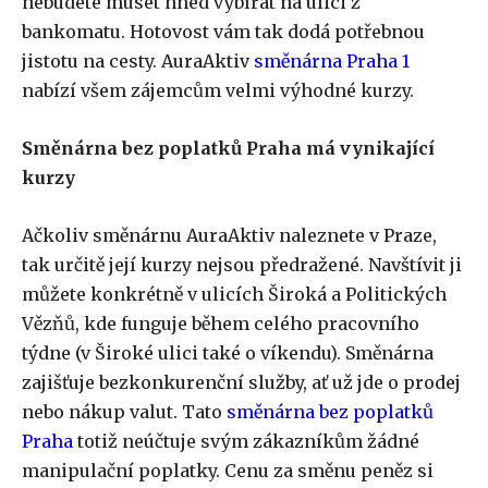
nebudete muset hned vybírat na ulici z
bankomatu. Hotovost vám tak dodá potřebnou
jistotu na cesty. AuraAktiv
směnárna Praha 1
nabízí všem zájemcům velmi výhodné kurzy.
Směnárna bez poplatků Praha má vynikající
kurzy
Ačkoliv směnárnu AuraAktiv naleznete v Praze,
tak určitě její kurzy nejsou předražené. Navštívit ji
můžete konkrétně v ulicích Široká a Politických
Vězňů, kde funguje během celého pracovního
týdne (v Široké ulici také o víkendu). Směnárna
zajišťuje bezkonkurenční služby, ať už jde o prodej
nebo nákup valut. Tato
směnárna bez poplatků
Praha
totiž neúčtuje svým zákazníkům žádné
manipulační poplatky. Cenu za směnu peněz si