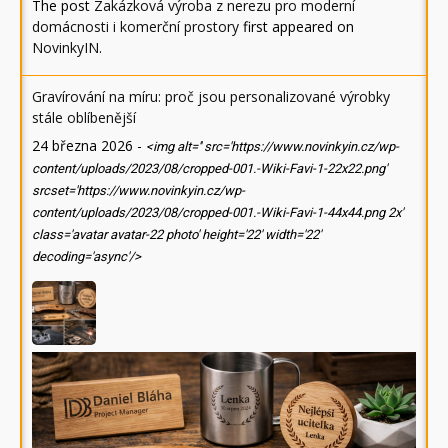
The post
Zakázková výroba z nerezu pro moderní
domácnosti i komerční prostory
first appeared on
NovinkyIN
.
Gravírování na míru: proč jsou personalizované výrobky
stále oblíbenější
24 března 2026
-
<img alt='' src='https://www.novinkyin.cz/wp-
content/uploads/2023/08/cropped-001.-Wiki-Favi-1-22x22.png'
srcset='https://www.novinkyin.cz/wp-
content/uploads/2023/08/cropped-001.-Wiki-Favi-1-44x44.png 2x'
class='avatar avatar-22 photo' height='22' width='22'
decoding='async'/>