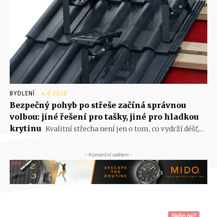
BYDLENÍ
4.8.2026
Bezpečný pohyb po střeše začíná správnou
volbou: jiné řešení pro tašky, jiné pro hladkou
krytinu
Kvalitní střecha není jen o tom, co vydrží déšť,...
- Komerční sdělení -
Nebo ne?