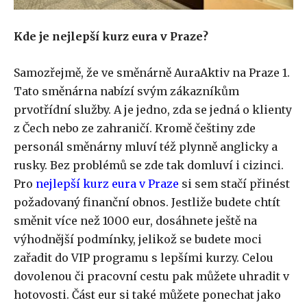
Kde je nejlepší kurz eura v Praze?
Samozřejmě, že ve směnárně AuraAktiv na Praze 1.
Tato směnárna nabízí svým zákazníkům
prvotřídní služby. A je jedno, zda se jedná o klienty
z Čech nebo ze zahraničí. Kromě češtiny zde
personál směnárny mluví též plynně anglicky a
rusky. Bez problémů se zde tak domluví i cizinci.
Pro
nejlepší kurz eura v Praze
si sem stačí přinést
požadovaný finanční obnos. Jestliže budete chtít
směnit více než 1000 eur, dosáhnete ještě na
výhodnější podmínky, jelikož se budete moci
zařadit do VIP programu s lepšími kurzy. Celou
dovolenou či pracovní cestu pak můžete uhradit v
hotovosti. Část eur si také můžete ponechat jako