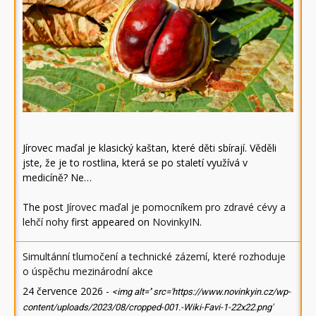
Jírovec maďal je klasický kaštan, které děti sbírají. Věděli
jste, že je to rostlina, která se po staletí využívá v
medicíně? Ne…
The post
Jírovec maďal je pomocníkem pro zdravé cévy a
lehčí nohy
first appeared on
NovinkyIN
.
Simultánní tlumočení a technické zázemí, které rozhoduje
o úspěchu mezinárodní akce
24 července 2026
-
<img alt='' src='https://www.novinkyin.cz/wp-
content/uploads/2023/08/cropped-001.-Wiki-Favi-1-22x22.png'