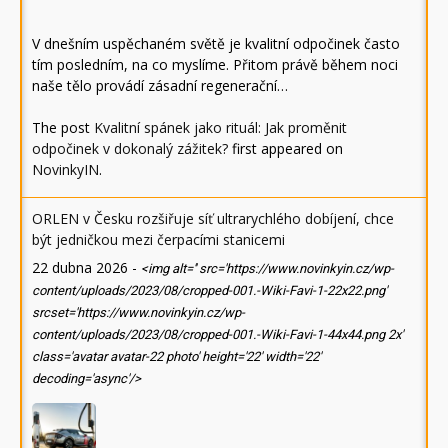
V dnešním uspěchaném světě je kvalitní odpočinek často
tím posledním, na co myslíme. Přitom právě během noci
naše tělo provádí zásadní regenerační…
The post
Kvalitní spánek jako rituál: Jak proměnit
odpočinek v dokonalý zážitek?
first appeared on
NovinkyIN
.
ORLEN v Česku rozšiřuje síť ultrarychlého dobíjení, chce
být jedničkou mezi čerpacími stanicemi
22 dubna 2026
-
<img alt='' src='https://www.novinkyin.cz/wp-
content/uploads/2023/08/cropped-001.-Wiki-Favi-1-22x22.png'
srcset='https://www.novinkyin.cz/wp-
content/uploads/2023/08/cropped-001.-Wiki-Favi-1-44x44.png 2x'
class='avatar avatar-22 photo' height='22' width='22'
decoding='async'/>