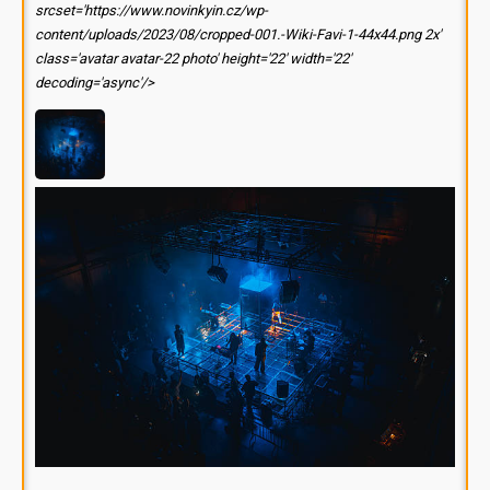
srcset='https://www.novinkyin.cz/wp-
content/uploads/2023/08/cropped-001.-Wiki-Favi-1-44x44.png 2x'
class='avatar avatar-22 photo' height='22' width='22'
decoding='async'/>