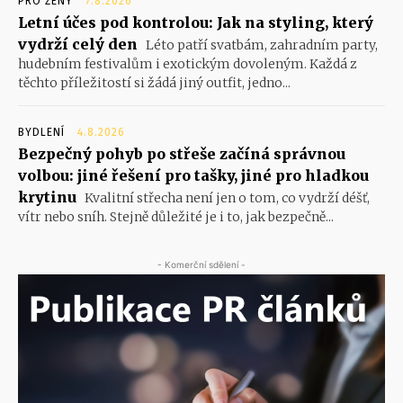
PRO ŽENY
7.8.2026
Letní účes pod kontrolou: Jak na styling, který
vydrží celý den
Léto patří svatbám, zahradním party,
hudebním festivalům i exotickým dovoleným. Každá z
těchto příležitostí si žádá jiný outfit, jedno...
BYDLENÍ
4.8.2026
Bezpečný pohyb po střeše začíná správnou
volbou: jiné řešení pro tašky, jiné pro hladkou
krytinu
Kvalitní střecha není jen o tom, co vydrží déšť,
vítr nebo sníh. Stejně důležité je i to, jak bezpečně...
- Komerční sdělení -