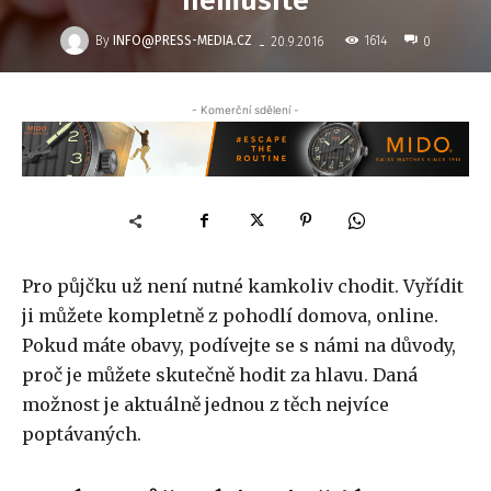
nemusíte
-
By
INFO@PRESS-MEDIA.CZ
1614
20.9.2016
0
- Komerční sdělení -
Pro půjčku už není nutné kamkoliv chodit. Vyřídit
ji můžete kompletně z pohodlí domova, online.
Pokud máte obavy, podívejte se s námi na důvody,
proč je můžete skutečně hodit za hlavu. Daná
možnost je aktuálně jednou z těch nejvíce
poptávaných.