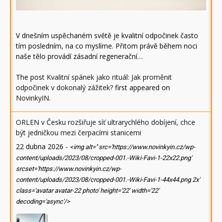
V dnešním uspěchaném světě je kvalitní odpočinek často
tím posledním, na co myslíme. Přitom právě během noci
naše tělo provádí zásadní regenerační…
The post
Kvalitní spánek jako rituál: Jak proměnit
odpočinek v dokonalý zážitek?
first appeared on
NovinkyIN
.
ORLEN v Česku rozšiřuje síť ultrarychlého dobíjení, chce
být jedničkou mezi čerpacími stanicemi
22 dubna 2026
-
<img alt='' src='https://www.novinkyin.cz/wp-
content/uploads/2023/08/cropped-001.-Wiki-Favi-1-22x22.png'
srcset='https://www.novinkyin.cz/wp-
content/uploads/2023/08/cropped-001.-Wiki-Favi-1-44x44.png 2x'
class='avatar avatar-22 photo' height='22' width='22'
decoding='async'/>