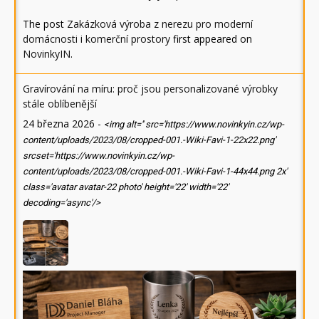
The post
Zakázková výroba z nerezu pro moderní
domácnosti i komerční prostory
first appeared on
NovinkyIN
.
Gravírování na míru: proč jsou personalizované výrobky
stále oblíbenější
24 března 2026
-
<img alt='' src='https://www.novinkyin.cz/wp-
content/uploads/2023/08/cropped-001.-Wiki-Favi-1-22x22.png'
srcset='https://www.novinkyin.cz/wp-
content/uploads/2023/08/cropped-001.-Wiki-Favi-1-44x44.png 2x'
class='avatar avatar-22 photo' height='22' width='22'
decoding='async'/>