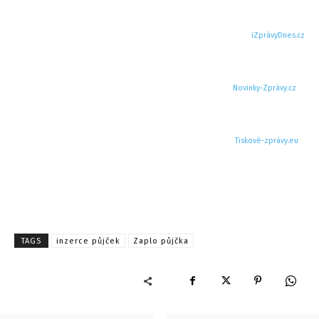
iZprávyDnes.cz
Novinky-Zprávy.cz
Tiskové-zprávy.eu
TAGS
inzerce půjček
Zaplo půjčka