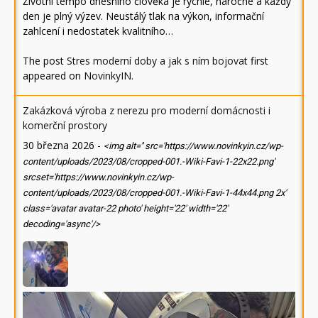
Životní tempo dnešního člověka je rychlé, náročné a každý
den je plný výzev. Neustálý tlak na výkon, informační
zahlcení i nedostatek kvalitního…
The post
Stres moderní doby a jak s ním bojovat
first
appeared on
NovinkyIN
.
Zakázková výroba z nerezu pro moderní domácnosti i
komerční prostory
30 března 2026
-
<img alt='' src='https://www.novinkyin.cz/wp-
content/uploads/2023/08/cropped-001.-Wiki-Favi-1-22x22.png'
srcset='https://www.novinkyin.cz/wp-
content/uploads/2023/08/cropped-001.-Wiki-Favi-1-44x44.png 2x'
class='avatar avatar-22 photo' height='22' width='22'
decoding='async'/>