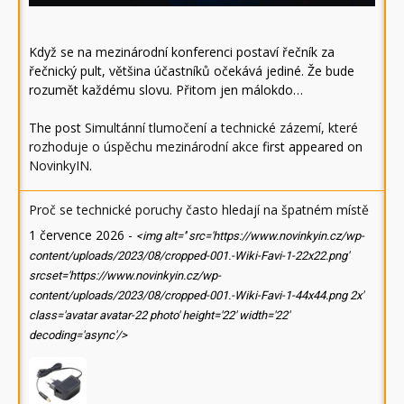
Když se na mezinárodní konferenci postaví řečník za
řečnický pult, většina účastníků očekává jediné. Že bude
rozumět každému slovu. Přitom jen málokdo…
The post
Simultánní tlumočení a technické zázemí, které
rozhoduje o úspěchu mezinárodní akce
first appeared on
NovinkyIN
.
Proč se technické poruchy často hledají na špatném místě
1 července 2026
-
<img alt='' src='https://www.novinkyin.cz/wp-
content/uploads/2023/08/cropped-001.-Wiki-Favi-1-22x22.png'
srcset='https://www.novinkyin.cz/wp-
content/uploads/2023/08/cropped-001.-Wiki-Favi-1-44x44.png 2x'
class='avatar avatar-22 photo' height='22' width='22'
decoding='async'/>