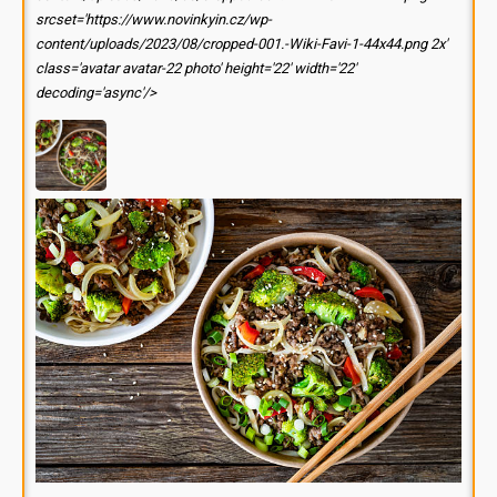
srcset='https://www.novinkyin.cz/wp-
content/uploads/2023/08/cropped-001.-Wiki-Favi-1-44x44.png 2x'
class='avatar avatar-22 photo' height='22' width='22'
decoding='async'/>