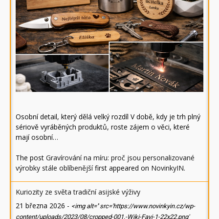
Osobní detail, který dělá velký rozdíl V době, kdy je trh plný
sériově vyráběných produktů, roste zájem o věci, které
mají osobní…
The post
Gravírování na míru: proč jsou personalizované
výrobky stále oblíbenější
first appeared on
NovinkyIN
.
Kuriozity ze světa tradiční asijské výživy
21 března 2026
-
<img alt='' src='https://www.novinkyin.cz/wp-
content/uploads/2023/08/cropped-001.-Wiki-Favi-1-22x22.png'