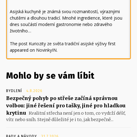
Asijská kuchyně je známá svou rozmanitostí, výraznými
chutěmi a dlouhou tradicí. Mnohé ingredience, které jsou
dnes součástí moderní gastronomie nebo zdravého
životního…
The post
Kuriozity ze světa tradiční asijské výživy
first
appeared on
NovinkyIN
.
Mohlo by se vám líbit
BYDLENÍ
4.8.2026
Bezpečný pohyb po střeše začíná správnou
volbou: jiné řešení pro tašky, jiné pro hladkou
krytinu
Kvalitní střecha není jen o tom, co vydrží déšť,
vítr nebo sníh. Stejně důležité je i to, jak bezpečně...
RADY A NÁVODY
31.7.2026