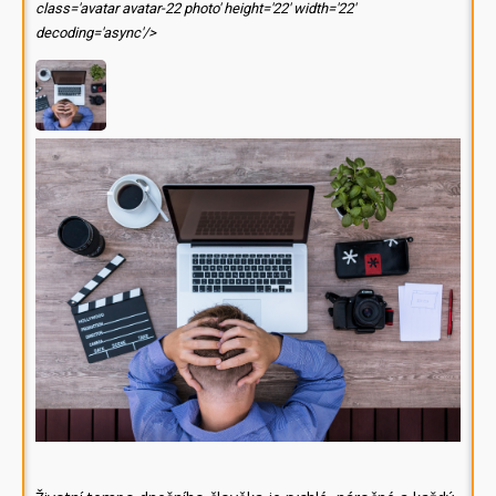
class='avatar avatar-22 photo' height='22' width='22'
decoding='async'/>