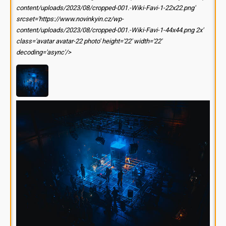
content/uploads/2023/08/cropped-001.-Wiki-Favi-1-22x22.png'
srcset='https://www.novinkyin.cz/wp-
content/uploads/2023/08/cropped-001.-Wiki-Favi-1-44x44.png 2x'
class='avatar avatar-22 photo' height='22' width='22'
decoding='async'/>