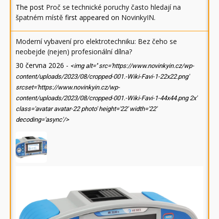
The post
Proč se technické poruchy často hledají na
špatném místě
first appeared on
NovinkyIN
.
Moderní vybavení pro elektrotechniku: Bez čeho se
neobejde (nejen) profesionální dílna?
30 června 2026
-
<img alt='' src='https://www.novinkyin.cz/wp-
content/uploads/2023/08/cropped-001.-Wiki-Favi-1-22x22.png'
srcset='https://www.novinkyin.cz/wp-
content/uploads/2023/08/cropped-001.-Wiki-Favi-1-44x44.png 2x'
class='avatar avatar-22 photo' height='22' width='22'
decoding='async'/>