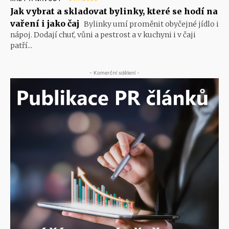
Jak vybrat a skladovat bylinky, které se hodí na
vaření i jako čaj
Bylinky umí proměnit obyčejné jídlo i
nápoj. Dodají chuť, vůni a pestrost a v kuchyni i v čaji
patří...
- Komerční sdělení -