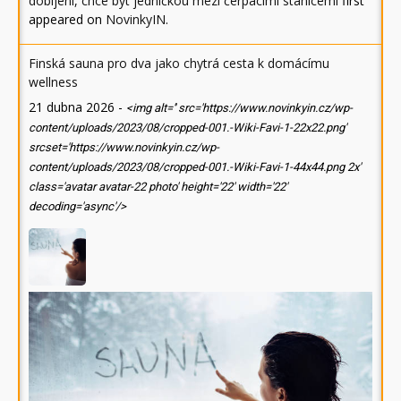
dobíjení, chce být jedničkou mezi čerpacími stanicemi
first
appeared on
NovinkyIN
.
Finská sauna pro dva jako chytrá cesta k domácímu
wellness
21 dubna 2026
-
<img alt='' src='https://www.novinkyin.cz/wp-
content/uploads/2023/08/cropped-001.-Wiki-Favi-1-22x22.png'
srcset='https://www.novinkyin.cz/wp-
content/uploads/2023/08/cropped-001.-Wiki-Favi-1-44x44.png 2x'
class='avatar avatar-22 photo' height='22' width='22'
decoding='async'/>