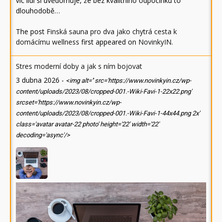
víc lidí si uvědomuje, že bez kvalitního odpočinku to
dlouhodobě…
The post
Finská sauna pro dva jako chytrá cesta k
domácímu wellness
first appeared on
NovinkyIN
.
Stres moderní doby a jak s ním bojovat
3 dubna 2026
-
<img alt='' src='https://www.novinkyin.cz/wp-
content/uploads/2023/08/cropped-001.-Wiki-Favi-1-22x22.png'
srcset='https://www.novinkyin.cz/wp-
content/uploads/2023/08/cropped-001.-Wiki-Favi-1-44x44.png 2x'
class='avatar avatar-22 photo' height='22' width='22'
decoding='async'/>