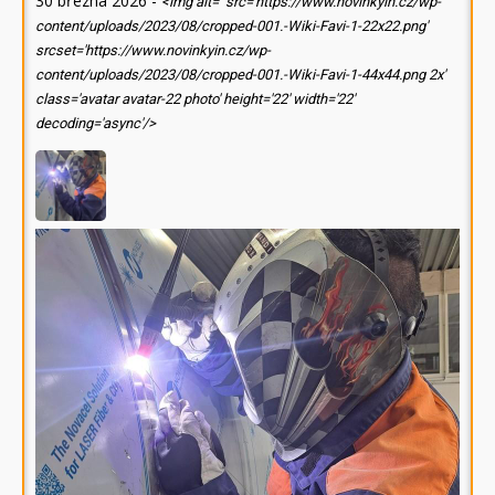
30 března 2026
-
<img alt='' src='https://www.novinkyin.cz/wp-
content/uploads/2023/08/cropped-001.-Wiki-Favi-1-22x22.png'
srcset='https://www.novinkyin.cz/wp-
content/uploads/2023/08/cropped-001.-Wiki-Favi-1-44x44.png 2x'
class='avatar avatar-22 photo' height='22' width='22'
decoding='async'/>