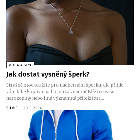
MÓDA A STYL
Jak dostat vysněný šperk?
Strašně moc toužíte pro nádherném šperku, ale přijde
vám blbé kupovat si ho jen tak sama? Blíží se vaše
narozeniny nebo jiná významná příležitost,...
SILVIE
-
20.8.2014