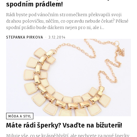
spodním prádlem!
Rádi byste pod vánočním stromečkem překvapili svoji
drahou polovičku, něčím, co opravdu nebude čekat? Pěkné
spodní prádlo bude dárkem nejen pro ni, ale i...
STEPANKA PIRKOVA
-
3.12.2014
MÓDA A STYL
Máte rádi šperky? Vsaďte na bižuterii!
Miluje vše, co se krásně blyští, ale nechcete za nové šperky