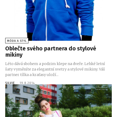
MÓDA A STYL
Oblečte svého partnera do stylové
mikiny
Léto dává sbohem a podzim klepe na dveře. Lehké letní
šaty vyměníte za elegantní svetry a stylové mikiny. Váš
partner tílka a kraťasy uloží...
SILVIE
-
19.8.2014