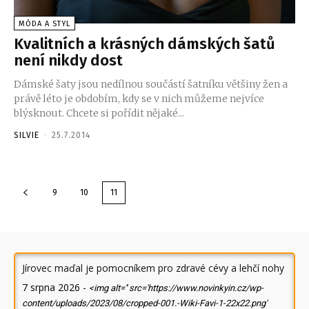
MÓDA A STYL
Kvalitních a krásných dámských šatů
není nikdy dost
Dámské šaty jsou nedílnou součástí šatníku většiny žen a
právě léto je obdobím, kdy se v nich můžeme nejvíce
blýsknout. Chcete si pořídit nějaké...
SILVIE
-
25.7.2014
9
10
11
Jírovec maďal je pomocníkem pro zdravé cévy a lehčí nohy
7 srpna 2026
-
<img alt='' src='https://www.novinkyin.cz/wp-
content/uploads/2023/08/cropped-001.-Wiki-Favi-1-22x22.png'