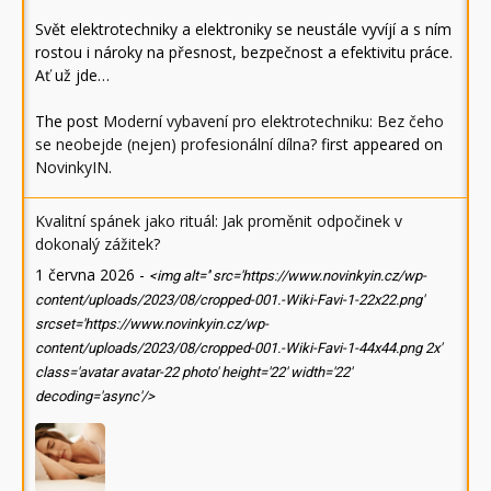
Svět elektrotechniky a elektroniky se neustále vyvíjí a s ním
rostou i nároky na přesnost, bezpečnost a efektivitu práce.
Ať už jde…
The post
Moderní vybavení pro elektrotechniku: Bez čeho
se neobejde (nejen) profesionální dílna?
first appeared on
NovinkyIN
.
Kvalitní spánek jako rituál: Jak proměnit odpočinek v
dokonalý zážitek?
1 června 2026
-
<img alt='' src='https://www.novinkyin.cz/wp-
content/uploads/2023/08/cropped-001.-Wiki-Favi-1-22x22.png'
srcset='https://www.novinkyin.cz/wp-
content/uploads/2023/08/cropped-001.-Wiki-Favi-1-44x44.png 2x'
class='avatar avatar-22 photo' height='22' width='22'
decoding='async'/>