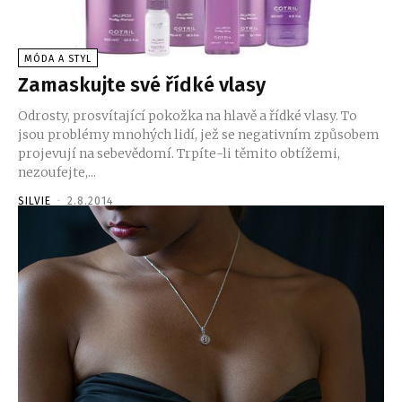
MÓDA A STYL
Zamaskujte své řídké vlasy
Odrosty, prosvítající pokožka na hlavě a řídké vlasy. To
jsou problémy mnohých lidí, jež se negativním způsobem
projevují na sebevědomí. Trpíte-li těmito obtížemi,
nezoufejte,...
SILVIE
-
2.8.2014