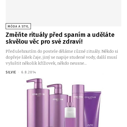
MÓDA A STYL
Změňte rituály před spaním a uděláte
skvělou věc pro své zdraví!
Před ulehnutím do postele děláme různé rituály. Někdo si
dopřeje šálek čaje, jiný se napije studené vody, další musí
vyluštit několik křížovek, někdo neusne...
SILVIE
-
6.8.2014