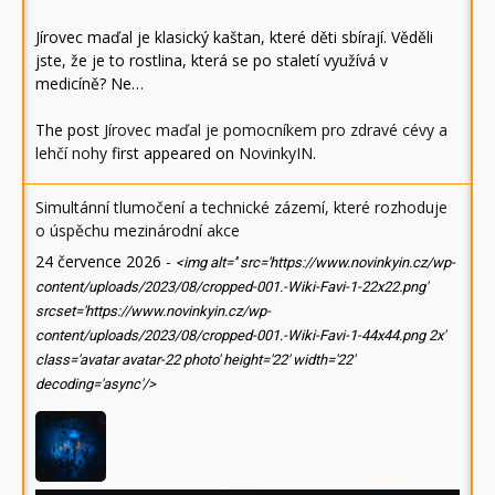
Jírovec maďal je klasický kaštan, které děti sbírají. Věděli
jste, že je to rostlina, která se po staletí využívá v
medicíně? Ne…
The post
Jírovec maďal je pomocníkem pro zdravé cévy a
lehčí nohy
first appeared on
NovinkyIN
.
Simultánní tlumočení a technické zázemí, které rozhoduje
o úspěchu mezinárodní akce
24 července 2026
-
<img alt='' src='https://www.novinkyin.cz/wp-
content/uploads/2023/08/cropped-001.-Wiki-Favi-1-22x22.png'
srcset='https://www.novinkyin.cz/wp-
content/uploads/2023/08/cropped-001.-Wiki-Favi-1-44x44.png 2x'
class='avatar avatar-22 photo' height='22' width='22'
decoding='async'/>