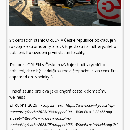
Síť čerpacích stanic ORLEN v České republice pokračuje v
rozvoji elektromobility a rozšiřuje vlastní síť ultrarychlého
dobíjení. Po uvedení první vlastní lokality…
The post
ORLEN v Česku rozšiřuje síť ultrarychlého
dobíjení, chce být jedničkou mezi čerpacími stanicemi
first
appeared on
NovinkyIN
.
Finská sauna pro dva jako chytrá cesta k domácímu
wellness
21 dubna 2026
-
<img alt='' src='https://www.novinkyin.cz/wp-
content/uploads/2023/08/cropped-001.-Wiki-Favi-1-22x22.png'
srcset='https://www.novinkyin.cz/wp-
content/uploads/2023/08/cropped-001.-Wiki-Favi-1-44x44.png 2x'