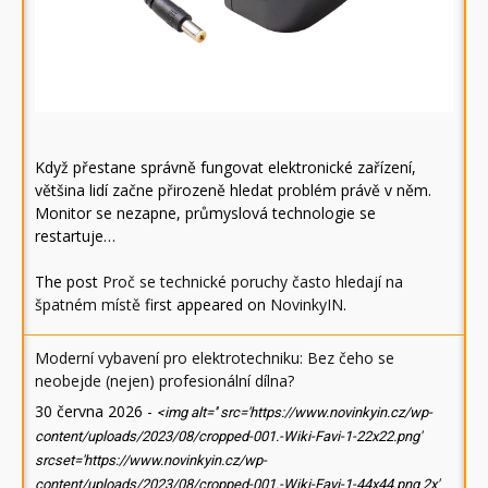
Když přestane správně fungovat elektronické zařízení,
většina lidí začne přirozeně hledat problém právě v něm.
Monitor se nezapne, průmyslová technologie se
restartuje…
The post
Proč se technické poruchy často hledají na
špatném místě
first appeared on
NovinkyIN
.
Moderní vybavení pro elektrotechniku: Bez čeho se
neobejde (nejen) profesionální dílna?
30 června 2026
-
<img alt='' src='https://www.novinkyin.cz/wp-
content/uploads/2023/08/cropped-001.-Wiki-Favi-1-22x22.png'
srcset='https://www.novinkyin.cz/wp-
content/uploads/2023/08/cropped-001.-Wiki-Favi-1-44x44.png 2x'