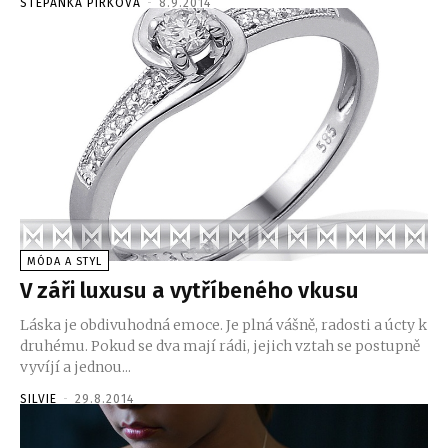
STEPANKA PIRKOVA
-
8.9.2014
MÓDA A STYL
V záři luxusu a vytříbeného vkusu
Láska je obdivuhodná emoce. Je plná vášně, radosti a úcty k
druhému. Pokud se dva mají rádi, jejich vztah se postupně
vyvíjí a jednou...
SILVIE
-
29.8.2014