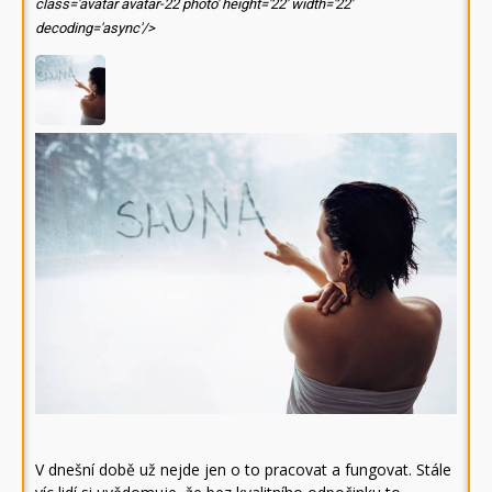
class='avatar avatar-22 photo' height='22' width='22'
decoding='async'/>
V dnešní době už nejde jen o to pracovat a fungovat. Stále