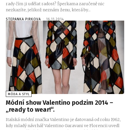
rady čím ji udělat radost? Šperkama zaručeně nic
nezkazíte, jelikož neznám ženu, která by...
STEPANKA PIRKOVA
-
16.11.2014
MÓDA A STYL
Módní show Valentino podzim 2014 –
„ready to wear!“.
Italská módní značka Valentino je datovaná od roku 1962,
kdy mladý návrhář Valentino Garavani ve Florencii uvedl