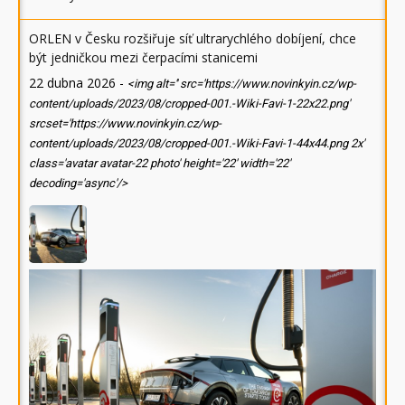
ORLEN v Česku rozšiřuje síť ultrarychlého dobíjení, chce
být jedničkou mezi čerpacími stanicemi
22 dubna 2026
-
<img alt='' src='https://www.novinkyin.cz/wp-
content/uploads/2023/08/cropped-001.-Wiki-Favi-1-22x22.png'
srcset='https://www.novinkyin.cz/wp-
content/uploads/2023/08/cropped-001.-Wiki-Favi-1-44x44.png 2x'
class='avatar avatar-22 photo' height='22' width='22'
decoding='async'/>