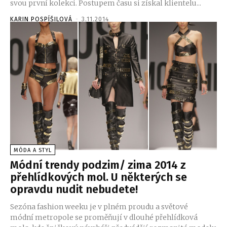
svou první kolekci. Postupem času si získal klientelu...
KARIN POSPÍŠILOVÁ
-
3.11.2014
MÓDA A STYL
Módní trendy podzim/ zima 2014 z
přehlídkových mol. U některých se
opravdu nudit nebudete!
Sezóna fashion weeku je v plném proudu a světové
módní metropole se proměňují v dlouhé přehlídková