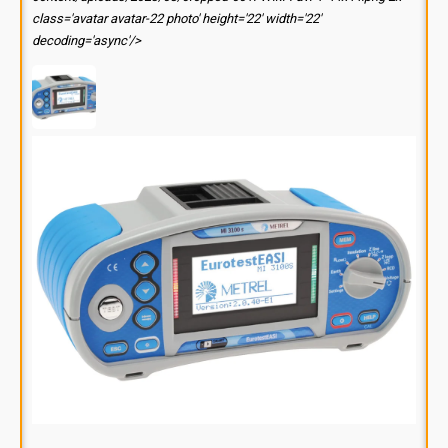
class='avatar avatar-22 photo' height='22' width='22'
decoding='async'/>