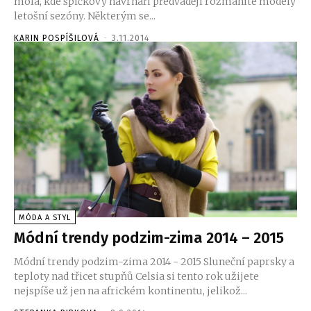
mola, kde špičkový návrháři předvádějí rozmanité modely
letošní sezóny. Některým se...
KARIN POSPÍŠILOVÁ
-
3.11.2014
MÓDA A STYL
Módní trendy podzim-zima 2014 – 2015
Módní trendy podzim-zima 2014 - 2015 Sluneční paprsky a
teploty nad třicet stupňů Celsia si tento rok užijete
nejspíše už jen na africkém kontinentu, jelikož...