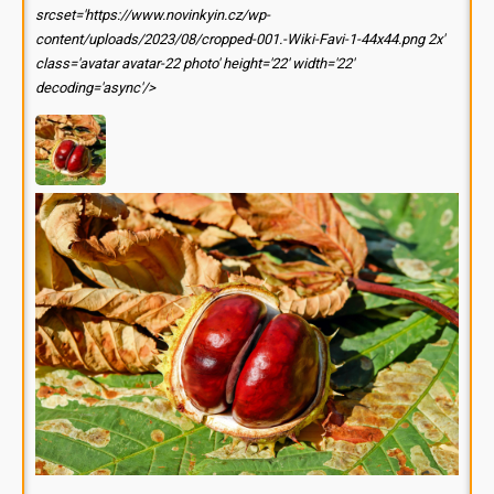
srcset='https://www.novinkyin.cz/wp-
content/uploads/2023/08/cropped-001.-Wiki-Favi-1-44x44.png 2x'
class='avatar avatar-22 photo' height='22' width='22'
decoding='async'/>