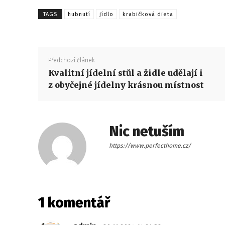
TAGS
hubnutí
jídlo
krabičková dieta
Předchozí článek
Kvalitní jídelní stůl a židle udělají i
z obyčejné jídelny krásnou místnost
Nic netuším
https://www.perfecthome.cz/
1 komentář