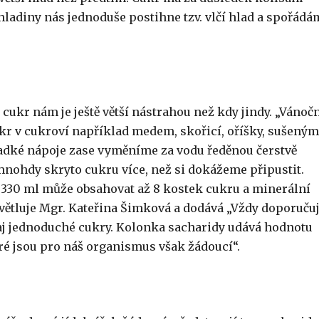
hladiny nás jednoduše postihne tzv. vlčí hlad a spořádá
 cukr nám je ještě větší nástrahou než kdy jindy. „Vánoč
r v cukroví například medem, skořicí, oříšky, sušeným
dké nápoje zase vyměníme za vodu ředěnou čerstvě
 mnohdy skryto cukru více, než si dokážeme připustit.
330 ml může obsahovat až 8 kostek cukru a minerální
větluje Mgr. Kateřina Šimková a dodává „Vždy doporučuj
údaj jednoduché cukry. Kolonka sacharidy udává hodnotu
ré jsou pro náš organismus však žádoucí“.