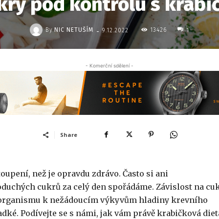
kry pod kontrolu s krab
-
By
NIC NETUŠÍM
13426
9.12.2022
1
- Komerční sdělení -
Share
oupení, než je opravdu zdrávo. Často si ani
duchých cukrů za celý den spořádáme. Závislost na cu
 v organismu k nežádoucím výkyvům hladiny krevního
adké. Podívejte se s námi, jak vám právě krabičková diet