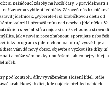
ořit si nežádoucí zásoby na horší časy. S pravidelností s
 neřízenému vybílení ledničky. Zároveň nás krabičkov
stavit jídelníček. „Vyberete-li si krabičkovou dietu od
ítáním kalorií i přemýšlením nad tvorbou jídelníčku. Ve
utričních specialistů a najde si u nás vhodnou stravu d
mýšlíte, jak v novém roce zhubnout, sportujete nebo řeš
cifický program s jídelníčkem na míru,“ vysvětluje a
dieta vám dá nový obzor, objevíte a vyzkoušíte díky ní
eznali a může vám poskytnou řešení, jak co nejrychleji a
delníček.
y pod kontrolu díky vyváženému složení jídel. Stále
návač krabičkových diet, kde najdete přehled nabídek a