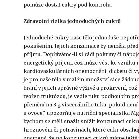
pomůže dostat cukry pod kontrolu.
Zdravotní rizika jednoduchých cukrů
Jednoduché cukry naše tělo jednoduše nepotř
pokušením. Jejich konzumace by neměla před
příjmu. Dopřáváme-li si rádi pokrmy či nápoj
energetický příjem, což může vést ke vzniku na
kardiovaskulárních onemocnění, diabetu či vyš
je pro naše tělo v malém množství sice žádouc
brání v jejich správné výživě a prokrvení, což 
tvořen fruktózou, je vedle tuku podhoubím pro 
přemění na 3 g viscerálního tuku, pokud není
u ovoce,“ upozorňuje nutriční specialistka M
bychom se měli snažit snížit konzumaci cukru,
hroznovém či potravinách, které cukr obsahuj
znamená, že po konzumaci cukrů máme ještě v