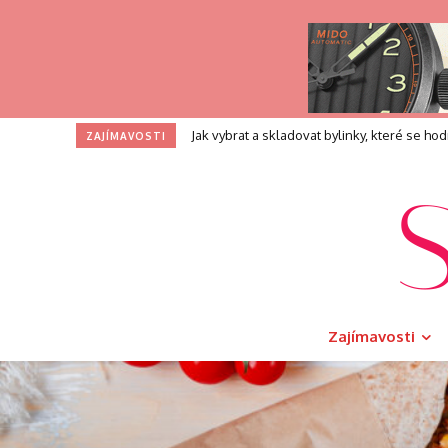
Profesní zkouška pro kouče: Co přesně při
ZAJÍMAVOSTI
Zajímavosti