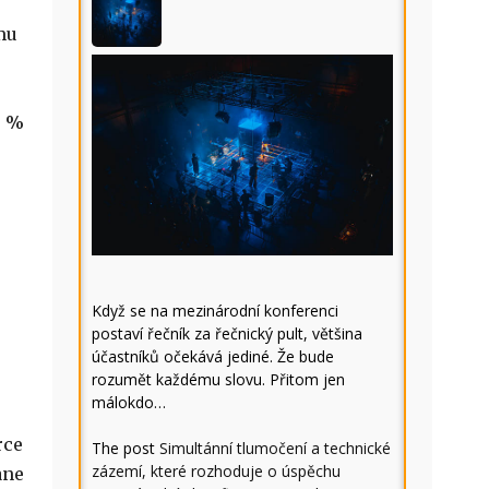
mu
0 %
Když se na mezinárodní konferenci
postaví řečník za řečnický pult, většina
účastníků očekává jediné. Že bude
rozumět každému slovu. Přitom jen
málokdo…
rce
The post
Simultánní tlumočení a technické
zázemí, které rozhoduje o úspěchu
ane