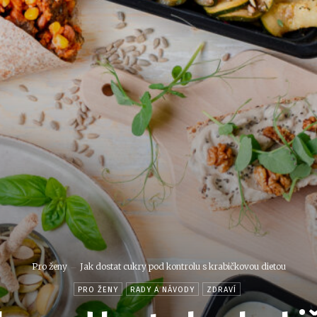
Pro ženy
Jak dostat cukry pod kontrolu s krabičkovou dietou
PRO ŽENY
RADY A NÁVODY
ZDRAVÍ