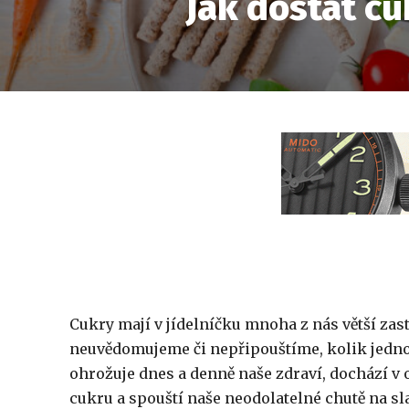
Jak dostat cu
Cukry mají v jídelníčku mnoha z nás větší zast
neuvědomujeme či nepřipouštíme, kolik jedno
ohrožuje dnes a denně naše zdraví, dochází
cukru a spouští naše neodolatelné chutě na sl