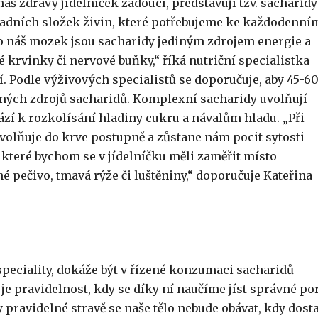
náš zdravý jídelníček žádoucí, představují tzv. sacharidy
ladních složek živin, které potřebujeme ke každodenní
o náš mozek jsou sacharidy jediným zdrojem energie a
krvinky či nervové buňky,“ říká nutriční specialistka
. Podle výživových specialistů se doporučuje, aby 45-6
ných zdrojů sacharidů. Komplexní sacharidy uvolňují
zí k rozkolísání hladiny cukru a návalům hladu. „Při
olňuje do krve postupně a zůstane nám pocit sytosti
 které bychom se v jídelníčku měli zaměřit místo
é pečivo, tmavá rýže či luštěniny,“ doporučuje Kateřina
 speciality, dokáže být v řízené konzumaci sacharidů
 pravidelnost, kdy se díky ní naučíme jíst správné po
ky pravidelné stravě se naše tělo nebude obávat, kdy dost