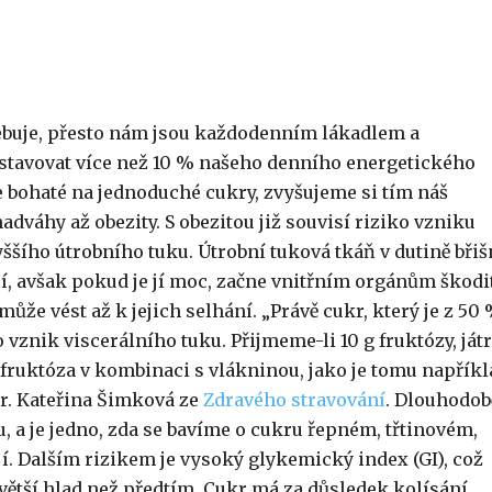
ebuje, přesto nám jsou každodenním lákadlem a
stavovat více než 10 % našeho denního energetického
e bohaté na jednoduché cukry, zvyšujeme si tím náš
dváhy až obezity. S obezitou již souvisí riziko vzniku
šího útrobního tuku. Útrobní tuková tkáň v dutině břiš
í, avšak pokud je jí moc, začne vnitřním orgánům škodit
může vést až k jejich selhání. „Právě cukr, který je z 50
vznik viscerálního tuku. Přijmeme-li 10 g fruktózy, játr
 fruktóza v kombinaci s vlákninou, jako je tomu napříkl
gr. Kateřina Šimková ze
Zdravého stravování
. Dlouhodob
 a je jedno, zda se bavíme o cukru řepném, třtinovém,
í. Dalším rizikem je vysoký glykemický index (GI), což
ětší hlad než předtím. Cukr má za důsledek kolísání