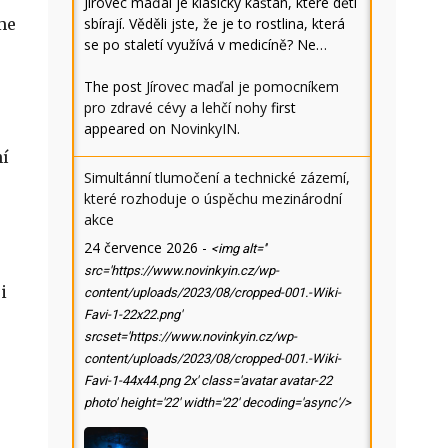
Jírovec maďal je klasický kaštan, které děti
me
sbírají. Věděli jste, že je to rostlina, která
se po staletí využívá v medicíně? Ne…
The post
Jírovec maďal je pomocníkem
pro zdravé cévy a lehčí nohy
first
appeared on
NovinkyIN
.
ní
Simultánní tlumočení a technické zázemí,
které rozhoduje o úspěchu mezinárodní
akce
24 července 2026
-
<img alt=''
src='https://www.novinkyin.cz/wp-
i
content/uploads/2023/08/cropped-001.-Wiki-
Favi-1-22x22.png'
srcset='https://www.novinkyin.cz/wp-
content/uploads/2023/08/cropped-001.-Wiki-
Favi-1-44x44.png 2x' class='avatar avatar-22
photo' height='22' width='22' decoding='async'/>