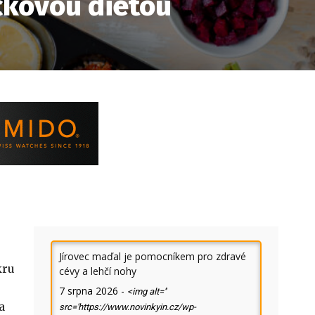
ičkovou dietou
Jírovec maďal je pomocníkem pro zdravé
kru
cévy a lehčí nohy
7 srpna 2026
-
<img alt=''
a
src='https://www.novinkyin.cz/wp-