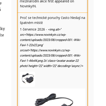
mezinárodní akce
first appeared on
e
NovinkyIN
.
á
Proč se technické poruchy často hledají na
špatném místě
íky
1 července 2026
-
<img alt=''
íte
src='https://www.novinkyin.cz/wp-
content/uploads/2023/08/cropped-001.-Wiki-
Favi-1-22x22.png'
srcset='https://www.novinkyin.cz/wp-
content/uploads/2023/08/cropped-001.-Wiki-
Favi-1-44x44.png 2x' class='avatar avatar-22
photo' height='22' width='22' decoding='async'/>