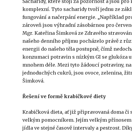
Sacharidy, které stojí za pozornost a jsou pro 
komplexní. Tyto sacharidy tvoří jednu ze zák
fungování a načerpání energie. „Například pr
zároveň jsou výhradní zásobárnou pro červené 
Mgr. Kateřina Šimková ze Zdravého stravování
našeho denního příjmu pocházelo právě z růz
energii do našeho těla postupně, čímž nedochá
konzumaci potravin s nízkým GI se glukóza uv
mnohem déle. Mezi tyto žádoucí potraviny, na
jednoduchých cukrů, jsou ovoce, zelenina, žitn
Šimková.
Řešení ve formě krabičkové diety
Krabičková dieta, ať již připravovaná doma či
velkým pomocníkem. Jejím velkým přínosem je
jídla ve stejné časově intervaly a pestrost. Dí