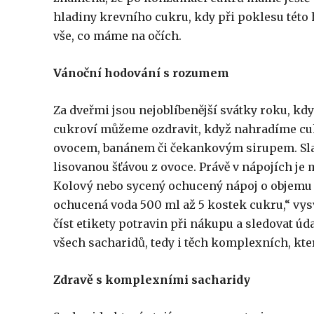
hladiny krevního cukru, kdy při poklesu této 
vše, co máme na očích.
Vánoční hodování s rozumem
Za dveřmi jsou nejoblíbenější svátky roku, kdy
cukroví můžeme ozdravit, když nahradíme cuk
ovocem, banánem či čekankovým sirupem. Sla
lisovanou šťávou z ovoce. Právě v nápojích je
Kolový nebo sycený ochucený nápoj o objemu 
ochucená voda 500 ml až 5 kostek cukru,“ vys
číst etikety potravin při nákupu a sledovat 
všech sacharidů, tedy i těch komplexních, kte
Zdravě s komplexními sacharidy