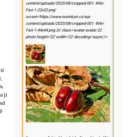
content/uploads/2023/08/cropped-001.-Wiki-
Favi-1-22x22.png'
srcset='https://www.novinkyin.cz/wp-
content/uploads/2023/08/cropped-001.-Wiki-
Favi-1-44x44.png 2x' class='avatar avatar-22
photo' height='22' width='22' decoding='async'/>
ní
,
 %
a ji
ad
ě