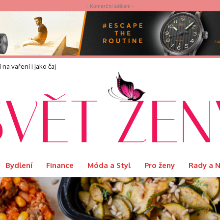
- Komerční sdělení -
náší?
Bydlení
Finance
Móda a Styl
Pro ženy
Rady a 