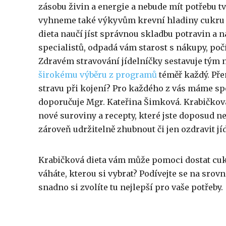
zásobu živin a energie a nebude mít potřebu tv
vyhneme také výkyvům krevní hladiny cukru i
dieta naučí jíst správnou skladbu potravin a na
specialistů, odpadá vám starost s nákupy, poč
Zdravém stravování jídelníčky sestavuje tým n
širokému výběru z programů
téměř každý. Pře
stravu při kojení? Pro každého z vás máme spe
doporučuje Mgr. Kateřina Šimková. Krabičková 
nové suroviny a recepty, které jste doposud n
zároveň udržitelně zhubnout či jen ozdravit jí
Krabičková dieta vám může pomoci dostat cukr
váháte, kterou si vybrat? Podívejte se na srov
snadno si zvolíte tu nejlepší pro vaše potřeby.