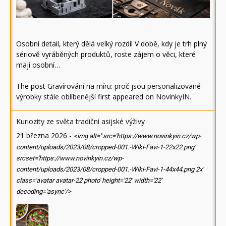
Osobní detail, který dělá velký rozdíl V době, kdy je trh plný
sériově vyráběných produktů, roste zájem o věci, které
mají osobní…
The post
Gravírování na míru: proč jsou personalizované
výrobky stále oblíbenější
first appeared on
NovinkyIN
.
Kuriozity ze světa tradiční asijské výživy
21 března 2026
-
<img alt='' src='https://www.novinkyin.cz/wp-
content/uploads/2023/08/cropped-001.-Wiki-Favi-1-22x22.png'
srcset='https://www.novinkyin.cz/wp-
content/uploads/2023/08/cropped-001.-Wiki-Favi-1-44x44.png 2x'
class='avatar avatar-22 photo' height='22' width='22'
decoding='async'/>