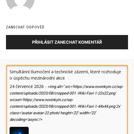
ZANECHAT ODPOVĚĎ
PŘIHLÁSIT ZANECHAT KOMENTÁŘ
Simultánní tlumočení a technické zázemí, které rozhoduje
o úspěchu mezinárodní akce
24 července 2026
-
<img alt='' src='https://www.novinkyin.cz/wp-
content/uploads/2023/08/cropped-001.-Wiki-Favi-1-22x22.png'
srcset='https://www.novinkyin.cz/wp-
content/uploads/2023/08/cropped-001.-Wiki-Favi-1-44x44.png 2x'
class='avatar avatar-22 photo' height='22' width='22'
decoding='async'/>