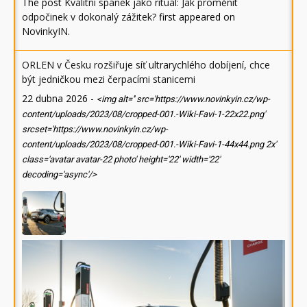
The post
Kvalitní spánek jako rituál: Jak proměnit
odpočinek v dokonalý zážitek?
first appeared on
NovinkyIN
.
ORLEN v Česku rozšiřuje síť ultrarychlého dobíjení, chce
být jedničkou mezi čerpacími stanicemi
22 dubna 2026
-
<img alt='' src='https://www.novinkyin.cz/wp-
content/uploads/2023/08/cropped-001.-Wiki-Favi-1-22x22.png'
srcset='https://www.novinkyin.cz/wp-
content/uploads/2023/08/cropped-001.-Wiki-Favi-1-44x44.png 2x'
class='avatar avatar-22 photo' height='22' width='22'
decoding='async'/>