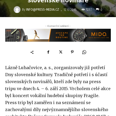
slovenské novináře
-
By
INFO@PRESS-MEDIA.CZ
1287
12.10.2015
0
- Komerční sdělení -
Lázně Luhačovice, a. s., zorganizovaly již potřetí
Dny slovenské kultury. Tradičně potřetí i s účastí
slovenských novinářů, kteří zde byly na press
tripu ve dnech 4. – 6. září 2015. Vrcholem celé akce
byl koncert vokální hudební skupiny Fragile.
Press trip byl zaměřen i na seznámení se
zachovalými díly nejvýznamnějšího slovenského