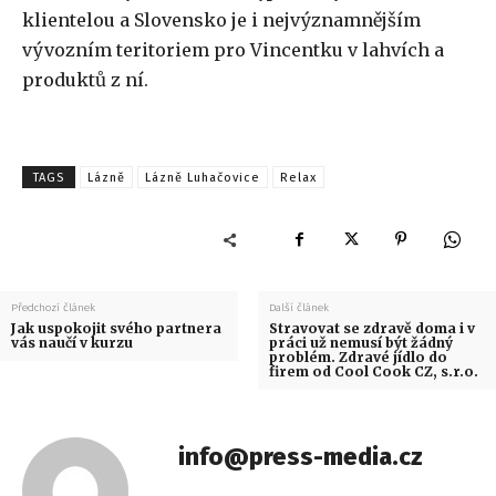
klientelou a Slovensko je i nejvýznamnějším
vývozním teritoriem pro Vincentku v lahvích a
produktů z ní.
TAGS
Lázně
Lázně Luhačovice
Relax
Předchozí článek
Další článek
Jak uspokojit svého partnera
Stravovat se zdravě doma i v
vás naučí v kurzu
práci už nemusí být žádný
problém. Zdravé jídlo do
firem od Cool Cook CZ, s.r.o.
info@press-media.cz