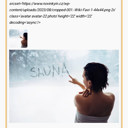
srcset='https://www.novinkyin.cz/wp-
content/uploads/2023/08/cropped-001.-Wiki-Favi-1-44x44.png 2x'
class='avatar avatar-22 photo' height='22' width='22'
decoding='async'/>