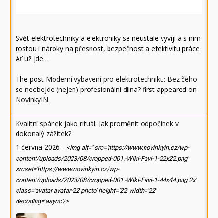
Svět elektrotechniky a elektroniky se neustále vyvíjí a s ním
rostou i nároky na přesnost, bezpečnost a efektivitu práce.
Ať už jde…
The post
Moderní vybavení pro elektrotechniku: Bez čeho
se neobejde (nejen) profesionální dílna?
first appeared on
NovinkyIN
.
Kvalitní spánek jako rituál: Jak proměnit odpočinek v
dokonalý zážitek?
1 června 2026
-
<img alt='' src='https://www.novinkyin.cz/wp-
content/uploads/2023/08/cropped-001.-Wiki-Favi-1-22x22.png'
srcset='https://www.novinkyin.cz/wp-
content/uploads/2023/08/cropped-001.-Wiki-Favi-1-44x44.png 2x'
class='avatar avatar-22 photo' height='22' width='22'
decoding='async'/>