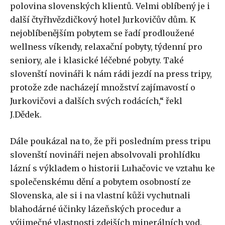
polovina slovenských klientů. Velmi oblíbený je i
další čtyřhvězdičkový hotel Jurkovičův dům. K
nejoblíbenějším pobytem se řadí prodloužené
wellness víkendy, relaxační pobyty, týdenní pro
seniory, ale i klasické léčebné pobyty. Také
slovenští novináři k nám rádi jezdí na press tripy,
protože zde nacházejí množství zajímavostí o
Jurkovičovi a dalších svých rodácích,“ řekl
J.Dědek.
Dále poukázal na to, že při posledním press tripu
slovenští novináři nejen absolvovali prohlídku
lázní s výkladem o historii Luhačovic ve vztahu ke
společenskému dění a pobytem osobností ze
Slovenska, ale si i na vlastní kůži vychutnali
blahodárné účinky lázeňských procedur a
výjimečné vlastnosti zdejších minerálních vod.