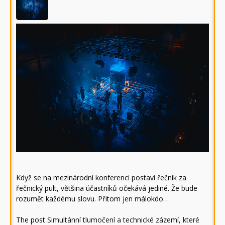
Když se na mezinárodní konferenci postaví řečník za
řečnický pult, většina účastníků očekává jediné. Že bude
rozumět každému slovu. Přitom jen málokdo…
The post
Simultánní tlumočení a technické zázemí, které