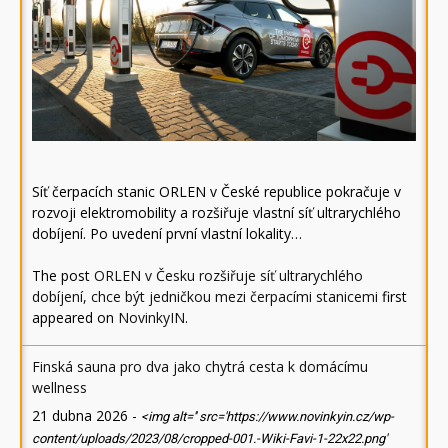
Síť čerpacích stanic ORLEN v České republice pokračuje v
rozvoji elektromobility a rozšiřuje vlastní síť ultrarychlého
dobíjení. Po uvedení první vlastní lokality…
The post
ORLEN v Česku rozšiřuje síť ultrarychlého
dobíjení, chce být jedničkou mezi čerpacími stanicemi
first
appeared on
NovinkyIN
.
Finská sauna pro dva jako chytrá cesta k domácímu
wellness
21 dubna 2026
-
<img alt='' src='https://www.novinkyin.cz/wp-
content/uploads/2023/08/cropped-001.-Wiki-Favi-1-22x22.png'