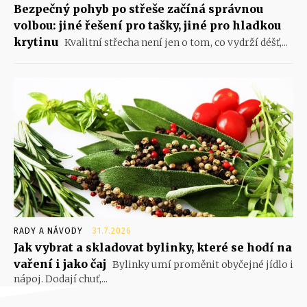
Bezpečný pohyb po střeše začíná správnou
volbou: jiné řešení pro tašky, jiné pro hladkou
krytinu
Kvalitní střecha není jen o tom, co vydrží déšť,...
RADY A NÁVODY
31.7.2026
Jak vybrat a skladovat bylinky, které se hodí na
vaření i jako čaj
Bylinky umí proměnit obyčejné jídlo i
nápoj. Dodají chuť,...