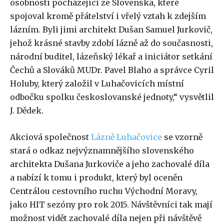
osobnosti pocházející ze Slovenska, které
spojoval kromě přátelství i vřelý vztah k zdejším
lázním. Byli jimi architekt Dušan Samuel Jurkovič,
jehož krásné stavby zdobí lázně až do současnosti,
národní buditel, lázeňský lékař a iniciátor setkání
Čechů a Slováků MUDr. Pavel Blaho a správce Cyril
Holuby, který založil v Luhačovicích místní
odbočku spolku českoslovanské jednoty,“ vysvětlil
J. Dědek.
Akciová společnost
Lázně Luhačovice
se vzorně
stará o odkaz nejvýznamnějšího slovenského
architekta Dušana Jurkoviče a jeho zachovalé díla
a nabízí k tomu i produkt, který byl oceněn
Centrálou cestovního ruchu Východní Moravy,
jako HIT sezóny pro rok 2015. Návštěvníci tak mají
možnost vidět zachovalé díla nejen při návštěvě