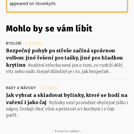
appeared on
NovinkyIN
.
Mohlo by se vám líbit
BYDLENÍ
4.8.2026
Bezpečný pohyb po střeše začíná správnou
volbou: jiné řešení pro tašky, jiné pro hladkou
krytinu
Kvalitní střecha není jen o tom, co vydrží déšť,
vítr nebo sníh. Stejně důležité je i to, jak bezpečně...
RADY A NÁVODY
31.7.2026
Jak vybrat a skladovat bylinky, které se hodí na
vaření i jako čaj
Bylinky umí proměnit obyčejné jídlo i
nápoj. Dodají chuť, vůni a pestrost a v kuchyni i v čaji
patří...
- Komerční sdělení -