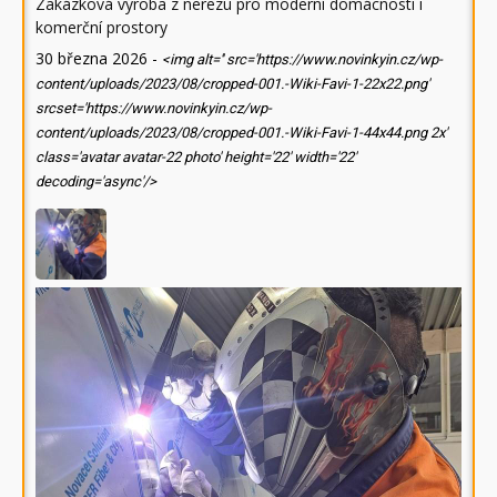
Zakázková výroba z nerezu pro moderní domácnosti i
komerční prostory
30 března 2026
-
<img alt='' src='https://www.novinkyin.cz/wp-
content/uploads/2023/08/cropped-001.-Wiki-Favi-1-22x22.png'
srcset='https://www.novinkyin.cz/wp-
content/uploads/2023/08/cropped-001.-Wiki-Favi-1-44x44.png 2x'
class='avatar avatar-22 photo' height='22' width='22'
decoding='async'/>