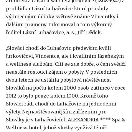
architekta Dušana Samuela Jurkoviče (1868-1947) a
prohlídku Lázní Luhačovice které prosluly
výjimečnými účinky světově známe Vincentky i
dalšími prameny. Informoval o tom výkonný
ředitel Lázní Luhačovice, a. s., Jiří Dědek.
,Slováci chodí do Luhačovic především kvůli
Jurkovičovi, Vincentce, ale i kvalitním lázeňským
a wellness službám. Cítí se zde dobře, o čem svědčí
neustále rostoucí zájem o pobyty. V posledních
dvou letech se ustálila pobytová návštěvnost
Slováků na počtu kolem 2000 osob, zatímco v roce
2012 to bylo pouze kolem 1000. Kromě toho
Slováci rádi chodí do Luhačovic na jednodenní
výlety. Nejnavštěvovanějším zařízením pro
Slováky je v Luhačovicích ALEXANDRIA **** Spa &
Wellness hotel, jehož služby využívá téměř