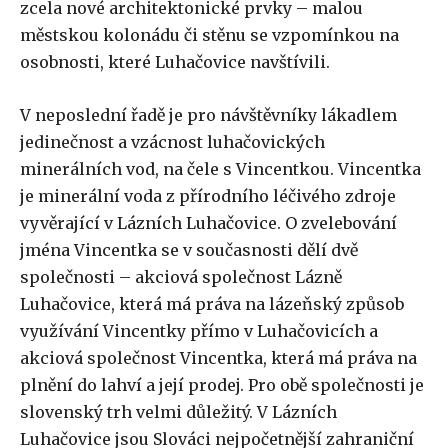
zcela nové architektonické prvky – malou
městskou kolonádu či stěnu se vzpomínkou na
osobnosti, které Luhačovice navštívili.
V neposlední řadě je pro návštěvníky lákadlem
jedinečnost a vzácnost luhačovických
minerálních vod, na čele s Vincentkou. Vincentka
je minerální voda z přírodního léčivého zdroje
vyvěrající v Lázních Luhačovice. O zvelebování
jména Vincentka se v současnosti dělí dvě
společnosti – akciová společnost Lázně
Luhačovice, která má práva na lázeňský způsob
využívání Vincentky přímo v Luhačovicích a
akciová společnost Vincentka, která má práva na
plnění do lahví a její prodej. Pro obě společnosti je
slovenský trh velmi důležitý. V Lázních
Luhačovice jsou Slováci nejpočetnější zahraniční