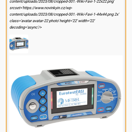
content/uploads/2023/08/cropped-001.-Wiki-Favi-1-22x22.png'
srcset='https://www.novinkyin.cz/wp-
content/uploads/2023/08/cropped-001.-Wiki-Favi-1-44x44.png 2x'
class='avatar avatar-22 photo' height='22' width='22'
decoding='async'/>