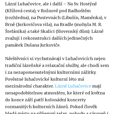
Lázní Luhačovice, ale i další – Na Sv. Hostýně
(Křížová cesta), v Rožnově pod Radhoštěm
(rozhledna), na Pustevnách (Libušín, Maměnka), v
Brně (Jurkovičova vila), na Bradle (mohyla M. R.
Štefánika) a také Skalici (Slovenský dům). Lázně
zvažují i rekonstrukci dalších jedinečných
památek Dušana Jurkoviče.
Návštěvníci si vychutnávají v Luhačovicích nejen
tradiční lázeňské a relaxační služby, ale chodí sem
i za nezapomenutelnými kulturními zážitky.
Pověstné luhačovické kulturní léto má
mezinárodní charakter.
Lázně Luhačovice
mají
nenapodobitelnou atmosféru, ke které od května
do konce září patří kolonádní koncerty
rozmanitých kulturních žánrů. Pokud člověk
hledá místo na příjemný relax, pohodu a zároveň i