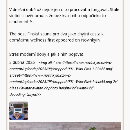
V dnešní době už nejde jen o to pracovat a fungovat. Stále
víc lidí si uvědomuje, že bez kvalitního odpočinku to
dlouhodobě…
The post
Finská sauna pro dva jako chytrá cesta k
domácímu wellness
first appeared on
NovinkyIN
.
Stres moderní doby a jak s ním bojovat
3 dubna 2026
-
<img alt='' src='https://www.novinkyin.cz/wp-
content/uploads/2023/08/cropped-001.-Wiki-Favi-1-22x22.png'
srcset='https://www.novinkyin.cz/wp-
content/uploads/2023/08/cropped-001.-Wiki-Favi-1-44x44.png 2x'
class='avatar avatar-22 photo' height='22' width='22'
decoding='async'/>