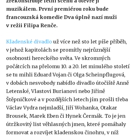
zrekonstruuje letní scénu a otevře ji
muzikálem. První premiérou roku bude
francouzská komedie Dva úplně nazí muži
v režii Filipa Renče.
Kladenské divadlo
už více než sto let píše příběh,
v jehož kapitolách se promítly nejrůznější
osobnosti hereckého světa. Ve skromných
počátcích na přelomu 10. a 20. let minulého století
se tu mihli Eduard Vojan či Olga Scheinpflugová,
v dobách nesvobody nabídlo divadlo útočiště Anně
Letenské, Vlastovi Burianovi nebo Jiřině
Štěpničkové a v pozdějších letech jím prošli třeba
Václav Vydra nejmladší, Jiří Wohanka, Otakar
Brousek, Marek Eben či Hynek Čermák. To je jen
útržkovitý list věhlasných jmen, které pomáhaly
formovat a rozvíjet kladenskou činohru, v níž