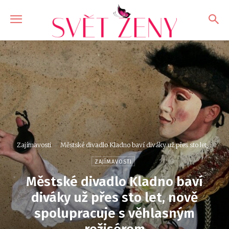
Zajímavosti
Městské divadlo Kladno baví diváky už přes sto let,...
ZAJÍMAVOSTI
Městské divadlo Kladno baví
diváky už přes sto let, nově
spolupracuje s věhlasným