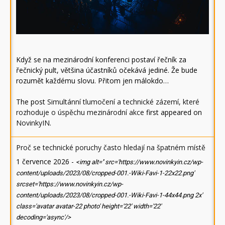
Když se na mezinárodní konferenci postaví řečník za
řečnický pult, většina účastníků očekává jediné. Že bude
rozumět každému slovu. Přitom jen málokdo…
The post
Simultánní tlumočení a technické zázemí, které
rozhoduje o úspěchu mezinárodní akce
first appeared on
NovinkyIN
.
Proč se technické poruchy často hledají na špatném místě
1 července 2026
-
<img alt='' src='https://www.novinkyin.cz/wp-
content/uploads/2023/08/cropped-001.-Wiki-Favi-1-22x22.png'
srcset='https://www.novinkyin.cz/wp-
content/uploads/2023/08/cropped-001.-Wiki-Favi-1-44x44.png 2x'
class='avatar avatar-22 photo' height='22' width='22'
decoding='async'/>