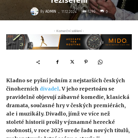
režisérem
-
By
ADMIN
1290
11.12.2024
0
- Komerční sdělení -
Kladno se pyšní jedním z nejstarších českých
činoherních
divadel
. V jeho repertoáru se
pravidelně objevují zábavné komedie, klasická
dramata, současné hry v českých premiérách,
ale i muzikály. Divadlo, jímž ve více než
stoleté historii prošly významné herecké
osobnosti, v roce 2025 uvede řadu nových titulů,