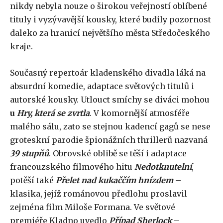
nikdy nebyla nouze o širokou veřejností oblíbené
tituly i vyzývavější kousky, které budily pozornost
daleko za hranicí největšího města Středočeského
kraje.
Současný repertoár kladenského divadla láká na
absurdní komedie, adaptace světových titulů i
autorské kousky. Utlouct smíchy se diváci mohou
u
Hry, která se zvrtla
. V komornější atmosféře
malého sálu, zato se stejnou kadencí gagů se nese
groteskní parodie špionážních thrillerů nazvaná
39 stupňů
. Obrovské oblibě se těší i adaptace
francouzského filmového hitu
Nedotknutelní
,
potěší také
Přelet nad kukaččím hnízdem
–
klasika, jejíž románovou předlohu proslavil
zejména film Miloše Formana. Ve světové
premiéře Kladno uvedlo
Případ Sherlock
–