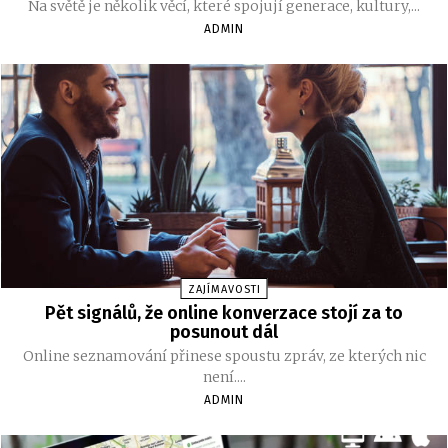
Na světě je několik věcí, které spojují generace, kultury,...
ADMIN
ZAJÍMAVOSTI
Pět signálů, že online konverzace stojí za to
posunout dál
Online seznamování přinese spoustu zpráv, ze kterých nic
není....
ADMIN