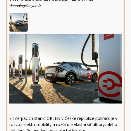
decoding='async'/>
Síť čerpacích stanic ORLEN v České republice pokračuje v
rozvoji elektromobility a rozšiřuje vlastní síť ultrarychlého
dobíjení. Po uvedení první vlastní lokality…