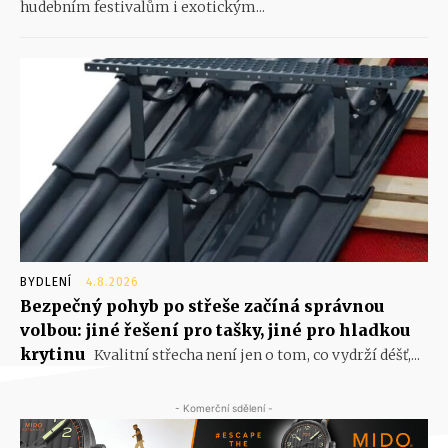
hudebním festivalům i exotickým...
BYDLENÍ
4.8.2026
Bezpečný pohyb po střeše začíná správnou
volbou: jiné řešení pro tašky, jiné pro hladkou
krytinu
Kvalitní střecha není jen o tom, co vydrží déšť,...
- Komerční sdělení -