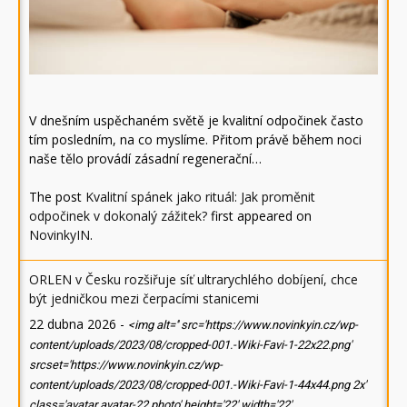
V dnešním uspěchaném světě je kvalitní odpočinek často
tím posledním, na co myslíme. Přitom právě během noci
naše tělo provádí zásadní regenerační…
The post
Kvalitní spánek jako rituál: Jak proměnit
odpočinek v dokonalý zážitek?
first appeared on
NovinkyIN
.
ORLEN v Česku rozšiřuje síť ultrarychlého dobíjení, chce
být jedničkou mezi čerpacími stanicemi
22 dubna 2026
-
<img alt='' src='https://www.novinkyin.cz/wp-
content/uploads/2023/08/cropped-001.-Wiki-Favi-1-22x22.png'
srcset='https://www.novinkyin.cz/wp-
content/uploads/2023/08/cropped-001.-Wiki-Favi-1-44x44.png 2x'
class='avatar avatar-22 photo' height='22' width='22'