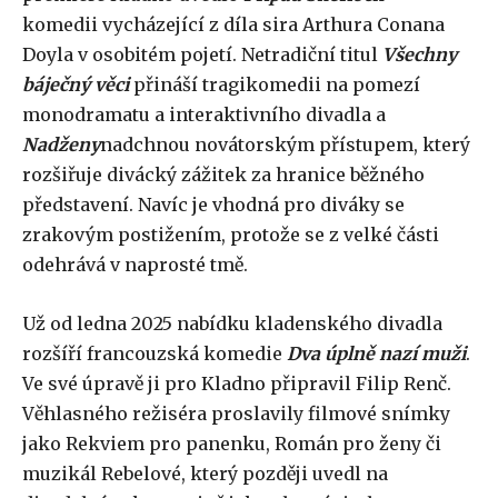
komedii vycházející z díla sira Arthura Conana
Doyla v osobitém pojetí. Netradiční titul
Všechny
báječný věci
přináší tragikomedii na pomezí
monodramatu a interaktivního divadla a
Nadženy
nadchnou novátorským přístupem, který
rozšiřuje divácký zážitek za hranice běžného
představení. Navíc je vhodná pro diváky se
zrakovým postižením, protože se z velké části
odehrává v naprosté tmě.
Už od ledna 2025 nabídku kladenského divadla
rozšíří francouzská komedie
Dva úplně nazí muži
.
Ve své úpravě ji pro Kladno připravil Filip Renč.
Věhlasného režiséra proslavily filmové snímky
jako Rekviem pro panenku, Román pro ženy či
muzikál Rebelové, který později uvedl na