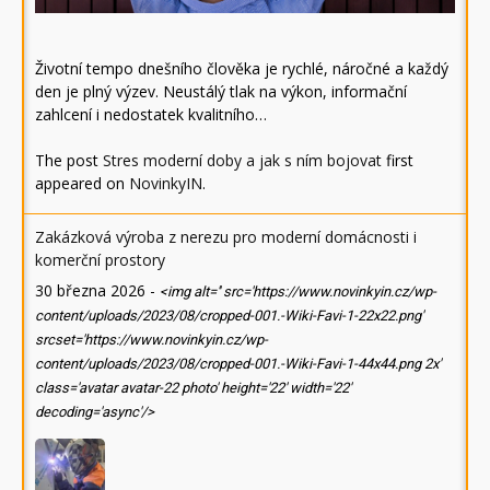
Životní tempo dnešního člověka je rychlé, náročné a každý
den je plný výzev. Neustálý tlak na výkon, informační
zahlcení i nedostatek kvalitního…
The post
Stres moderní doby a jak s ním bojovat
first
appeared on
NovinkyIN
.
Zakázková výroba z nerezu pro moderní domácnosti i
komerční prostory
30 března 2026
-
<img alt='' src='https://www.novinkyin.cz/wp-
content/uploads/2023/08/cropped-001.-Wiki-Favi-1-22x22.png'
srcset='https://www.novinkyin.cz/wp-
content/uploads/2023/08/cropped-001.-Wiki-Favi-1-44x44.png 2x'
class='avatar avatar-22 photo' height='22' width='22'
decoding='async'/>