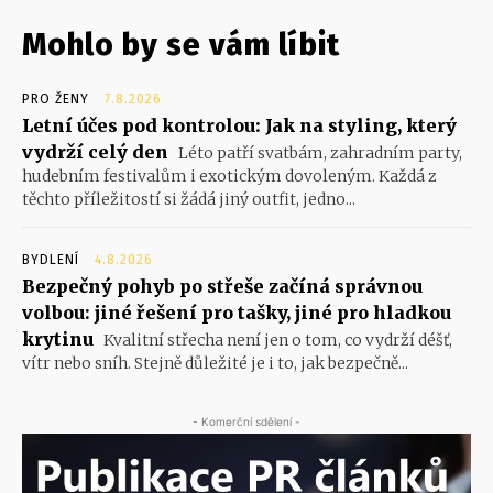
Mohlo by se vám líbit
PRO ŽENY
7.8.2026
Letní účes pod kontrolou: Jak na styling, který
vydrží celý den
Léto patří svatbám, zahradním party,
hudebním festivalům i exotickým dovoleným. Každá z
těchto příležitostí si žádá jiný outfit, jedno...
BYDLENÍ
4.8.2026
Bezpečný pohyb po střeše začíná správnou
volbou: jiné řešení pro tašky, jiné pro hladkou
krytinu
Kvalitní střecha není jen o tom, co vydrží déšť,
vítr nebo sníh. Stejně důležité je i to, jak bezpečně...
- Komerční sdělení -