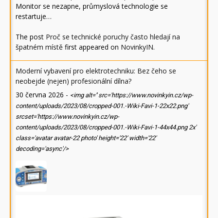
Monitor se nezapne, průmyslová technologie se
restartuje…
The post
Proč se technické poruchy často hledají na
špatném místě
first appeared on
NovinkyIN
.
Moderní vybavení pro elektrotechniku: Bez čeho se
neobejde (nejen) profesionální dílna?
30 června 2026
-
<img alt='' src='https://www.novinkyin.cz/wp-
content/uploads/2023/08/cropped-001.-Wiki-Favi-1-22x22.png'
srcset='https://www.novinkyin.cz/wp-
content/uploads/2023/08/cropped-001.-Wiki-Favi-1-44x44.png 2x'
class='avatar avatar-22 photo' height='22' width='22'
decoding='async'/>