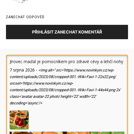
ZANECHAT ODPOVĚĎ
PŘIHLÁSIT ZANECHAT KOMENTÁŘ
Jírovec maďal je pomocníkem pro zdravé cévy a lehčí nohy
7 srpna 2026
-
<img alt='' src='https://www.novinkyin.cz/wp-
content/uploads/2023/08/cropped-001.-Wiki-Favi-1-22x22.png'
srcset='https://www.novinkyin.cz/wp-
content/uploads/2023/08/cropped-001.-Wiki-Favi-1-44x44.png 2x'
class='avatar avatar-22 photo' height='22' width='22'
decoding='async'/>