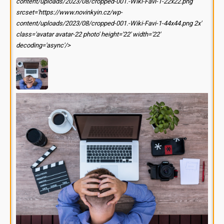
content/uploads/2023/08/cropped-001.-Wiki-Favi-1-22x22.png'
srcset='https://www.novinkyin.cz/wp-
content/uploads/2023/08/cropped-001.-Wiki-Favi-1-44x44.png 2x'
class='avatar avatar-22 photo' height='22' width='22'
decoding='async'/>