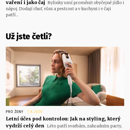
vaření i jako čaj
Bylinky umí proměnit obyčejné jídlo i
nápoj. Dodají chuť, vůni a pestrost a v kuchyni i v čaji
patří...
Už jste četli?
PRO ŽENY
7.8.2026
Letní účes pod kontrolou: Jak na styling, který
vydrží celý den
Léto patří svatbám, zahradním party,