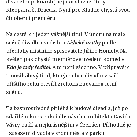
divadelní prkna stejně jako slavné tituly
Kleopatra či Dracula. Nyní pro Kladno chystá svou
činoherní premiéru.
Na cestě je i jeden vážnější titul. V únoru na malé
scéně divadlo uvede hru
Lidické matky
podle
předlohy místního spisovatele Jiřího Homoly. Na
květen pak chystá premiérové uvedení komedie
Kdo je tady ředitel
. A to není všechno. V přípravě je
i muzikálový titul, kterým chce divadlo v září
příštího roku otevřít zrekonstruovanou letní
scénu.
Ta bezprostředně přiléhá k budově divadla, jež po
zdařilé rekonstrukci dle návrhu architekta Davida
Vávry patří k nejkrásnějším v Čechách. Příhodné je
i zasazení divadla v srdci města v parku