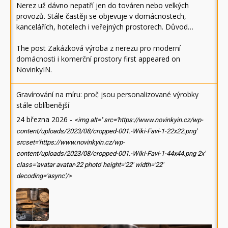
Nerez už dávno nepatří jen do továren nebo velkých
provozů. Stále častěji se objevuje v domácnostech,
kancelářích, hotelech i veřejných prostorech. Důvod…
The post
Zakázková výroba z nerezu pro moderní
domácnosti i komerční prostory
first appeared on
NovinkyIN
.
Gravírování na míru: proč jsou personalizované výrobky
stále oblíbenější
24 března 2026
-
<img alt='' src='https://www.novinkyin.cz/wp-
content/uploads/2023/08/cropped-001.-Wiki-Favi-1-22x22.png'
srcset='https://www.novinkyin.cz/wp-
content/uploads/2023/08/cropped-001.-Wiki-Favi-1-44x44.png 2x'
class='avatar avatar-22 photo' height='22' width='22'
decoding='async'/>