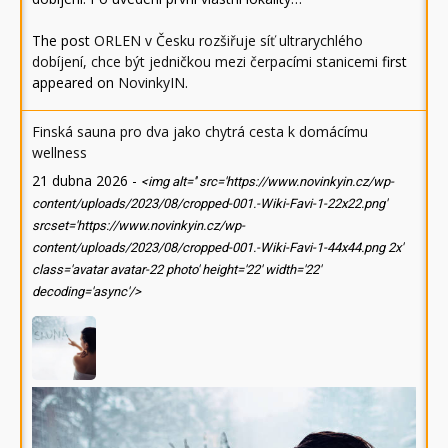
The post
ORLEN v Česku rozšiřuje síť ultrarychlého
dobíjení, chce být jedničkou mezi čerpacími stanicemi
first
appeared on
NovinkyIN
.
Finská sauna pro dva jako chytrá cesta k domácímu
wellness
21 dubna 2026
-
<img alt='' src='https://www.novinkyin.cz/wp-
content/uploads/2023/08/cropped-001.-Wiki-Favi-1-22x22.png'
srcset='https://www.novinkyin.cz/wp-
content/uploads/2023/08/cropped-001.-Wiki-Favi-1-44x44.png 2x'
class='avatar avatar-22 photo' height='22' width='22'
decoding='async'/>