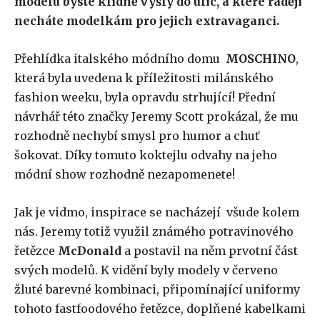
modelu byste klidně vyšly do ulic, a které raději
necháte modelkám pro jejich extravaganci.
Přehlídka italského módního domu
MOSCHINO
,
která byla uvedena k příležitosti milánského
fashion weeku, byla opravdu strhující! Přední
návrhář této značky Jeremy Scott prokázal, že mu
rozhodně nechybí smysl pro humor a chuť
šokovat. Díky tomuto koktejlu odvahy na jeho
módní show rozhodně nezapomenete!
Jak je vidmo, inspirace se nacházejí všude kolem
nás. Jeremy totiž využil známého potravinového
řetězce
McDonald
a postavil na něm prvotní část
svých modelů. K vidění byly modely v červeno
žluté barevné kombinaci, připomínající uniformy
tohoto fastfoodového řetězce, doplňené kabelkami