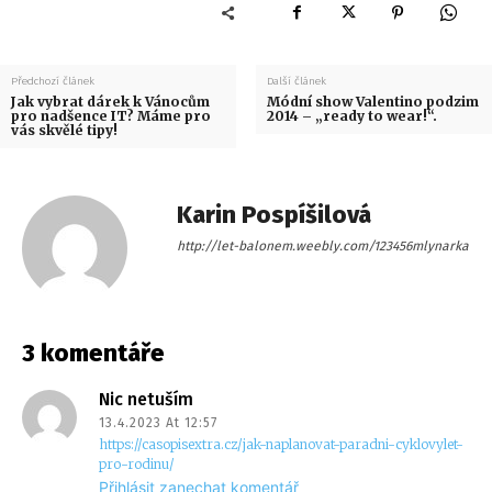
Předchozí článek
Další článek
Jak vybrat dárek k Vánocům
Módní show Valentino podzim
pro nadšence IT? Máme pro
2014 – „ready to wear!“.
vás skvělé tipy!
Karin Pospíšilová
http://let-balonem.weebly.com/123456mlynarka
3 komentáře
Nic netuším
13.4.2023 At 12:57
https://casopisextra.cz/jak-naplanovat-paradni-cyklovylet-
pro-rodinu/
Přihlásit zanechat komentář