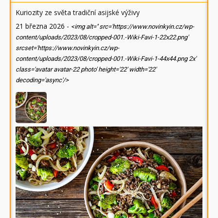
Kuriozity ze světa tradiční asijské výživy
21 března 2026
-
<img alt='' src='https://www.novinkyin.cz/wp-
content/uploads/2023/08/cropped-001.-Wiki-Favi-1-22x22.png'
srcset='https://www.novinkyin.cz/wp-
content/uploads/2023/08/cropped-001.-Wiki-Favi-1-44x44.png 2x'
class='avatar avatar-22 photo' height='22' width='22'
decoding='async'/>