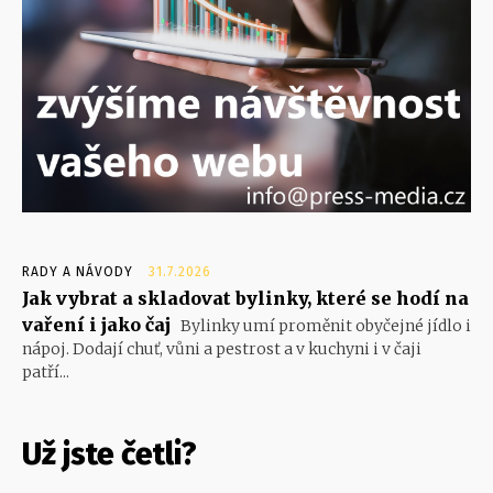
RADY A NÁVODY
31.7.2026
Jak vybrat a skladovat bylinky, které se hodí na
vaření i jako čaj
Bylinky umí proměnit obyčejné jídlo i
nápoj. Dodají chuť, vůni a pestrost a v kuchyni i v čaji
patří...
Už jste četli?