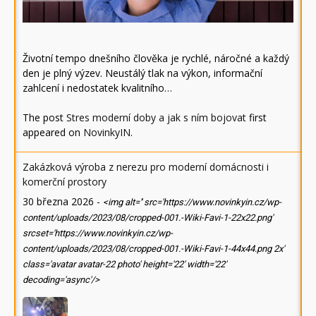
Životní tempo dnešního člověka je rychlé, náročné a každý
den je plný výzev. Neustálý tlak na výkon, informační
zahlcení i nedostatek kvalitního…
The post
Stres moderní doby a jak s ním bojovat
first
appeared on
NovinkyIN
.
Zakázková výroba z nerezu pro moderní domácnosti i
komerční prostory
30 března 2026
-
<img alt='' src='https://www.novinkyin.cz/wp-
content/uploads/2023/08/cropped-001.-Wiki-Favi-1-22x22.png'
srcset='https://www.novinkyin.cz/wp-
content/uploads/2023/08/cropped-001.-Wiki-Favi-1-44x44.png 2x'
class='avatar avatar-22 photo' height='22' width='22'
decoding='async'/>