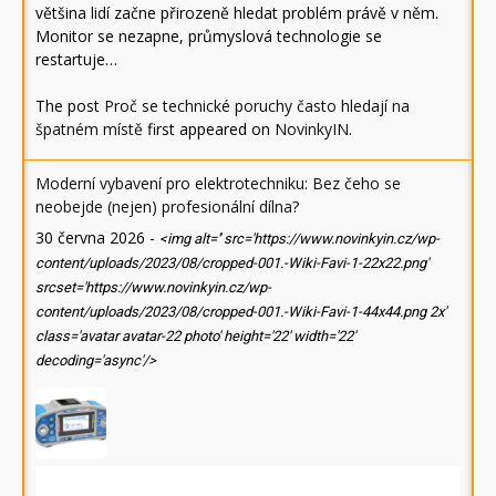
většina lidí začne přirozeně hledat problém právě v něm.
Monitor se nezapne, průmyslová technologie se
restartuje…
The post
Proč se technické poruchy často hledají na
špatném místě
first appeared on
NovinkyIN
.
Moderní vybavení pro elektrotechniku: Bez čeho se
neobejde (nejen) profesionální dílna?
30 června 2026
-
<img alt='' src='https://www.novinkyin.cz/wp-
content/uploads/2023/08/cropped-001.-Wiki-Favi-1-22x22.png'
srcset='https://www.novinkyin.cz/wp-
content/uploads/2023/08/cropped-001.-Wiki-Favi-1-44x44.png 2x'
class='avatar avatar-22 photo' height='22' width='22'
decoding='async'/>