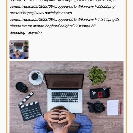
content/uploads/2023/08/cropped-001.-Wiki-Favi-1-22x22.png'
srcset='https://www.novinkyin.cz/wp-
content/uploads/2023/08/cropped-001.-Wiki-Favi-1-44x44.png 2x'
class='avatar avatar-22 photo' height='22' width='22'
decoding='async'/>