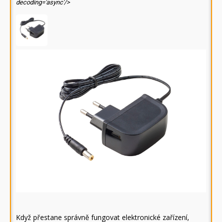
decoding='async'/>
Když přestane správně fungovat elektronické zařízení,