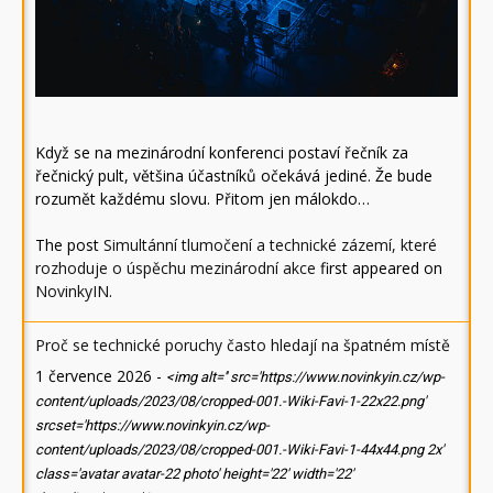
Když se na mezinárodní konferenci postaví řečník za
řečnický pult, většina účastníků očekává jediné. Že bude
rozumět každému slovu. Přitom jen málokdo…
The post
Simultánní tlumočení a technické zázemí, které
rozhoduje o úspěchu mezinárodní akce
first appeared on
NovinkyIN
.
Proč se technické poruchy často hledají na špatném místě
1 července 2026
-
<img alt='' src='https://www.novinkyin.cz/wp-
content/uploads/2023/08/cropped-001.-Wiki-Favi-1-22x22.png'
srcset='https://www.novinkyin.cz/wp-
content/uploads/2023/08/cropped-001.-Wiki-Favi-1-44x44.png 2x'
class='avatar avatar-22 photo' height='22' width='22'