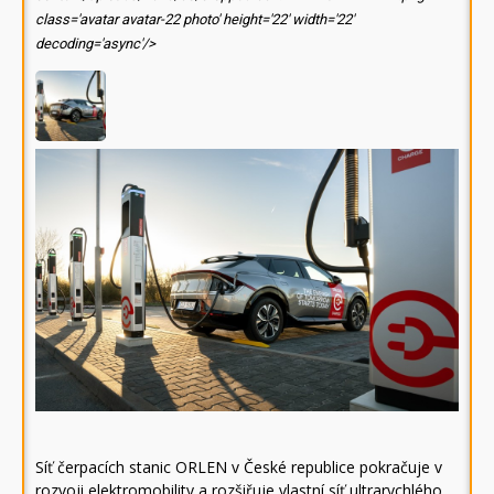
class='avatar avatar-22 photo' height='22' width='22'
decoding='async'/>
Síť čerpacích stanic ORLEN v České republice pokračuje v
rozvoji elektromobility a rozšiřuje vlastní síť ultrarychlého