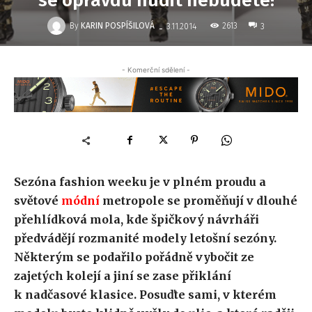
se opravdu nudit nebudete!
-
By
KARIN POSPÍŠILOVÁ
2613
3.11.2014
3
- Komerční sdělení -
Sezóna fashion weeku je v plném proudu a
světové
módní
metropole se proměňují v dlouhé
přehlídková mola, kde špičkový návrháři
předvádějí rozmanité modely letošní sezóny.
Některým se podařilo pořádně vybočit ze
zajetých kolejí a jiní se zase přiklání
k nadčasové klasice. Posuďte sami, v kterém