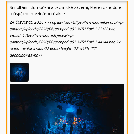
Simultánní tlumočení a technické zázemí, které rozhoduje
o úspěchu mezinárodní akce
24 července 2026
-
<img alt='' src='https://www.novinkyin.cz/wp-
content/uploads/2023/08/cropped-001.-Wiki-Favi-1-22x22.png'
srcset='https://www.novinkyin.cz/wp-
content/uploads/2023/08/cropped-001.-Wiki-Favi-1-44x44.png 2x'
class='avatar avatar-22 photo' height='22' width='22'
decoding='async'/>