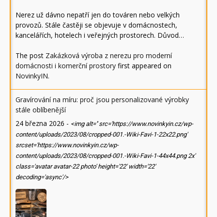
Nerez už dávno nepatří jen do továren nebo velkých
provozů. Stále častěji se objevuje v domácnostech,
kancelářích, hotelech i veřejných prostorech. Důvod…
The post
Zakázková výroba z nerezu pro moderní
domácnosti i komerční prostory
first appeared on
NovinkyIN
.
Gravírování na míru: proč jsou personalizované výrobky
stále oblíbenější
24 března 2026
-
<img alt='' src='https://www.novinkyin.cz/wp-
content/uploads/2023/08/cropped-001.-Wiki-Favi-1-22x22.png'
srcset='https://www.novinkyin.cz/wp-
content/uploads/2023/08/cropped-001.-Wiki-Favi-1-44x44.png 2x'
class='avatar avatar-22 photo' height='22' width='22'
decoding='async'/>