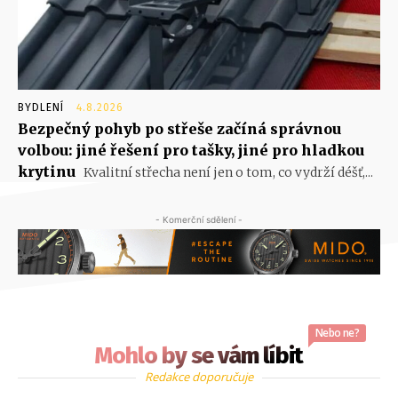
BYDLENÍ
4.8.2026
Bezpečný pohyb po střeše začíná správnou
volbou: jiné řešení pro tašky, jiné pro hladkou
krytinu
Kvalitní střecha není jen o tom, co vydrží déšť,...
- Komerční sdělení -
Nebo ne?
Mohlo by se vám líbit
Redakce doporučuje