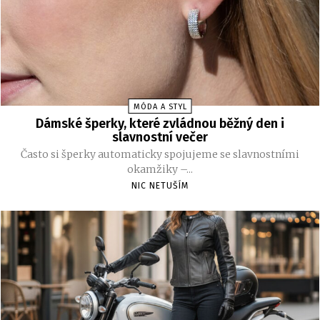
MÓDA A STYL
Dámské šperky, které zvládnou běžný den i
slavnostní večer
Často si šperky automaticky spojujeme se slavnostními
okamžiky –...
NIC NETUŠÍM