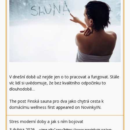
V dnešní době už nejde jen o to pracovat a fungovat. Stále
víc lidí si uvědomuje, že bez kvalitního odpočinku to
dlouhodobě…
The post
Finská sauna pro dva jako chytrá cesta k
domácímu wellness
first appeared on
NovinkyIN
.
Stres moderní doby a jak s ním bojovat
3 dubna 2026
-
<img alt='' src='https://www.novinkyin.cz/wp-