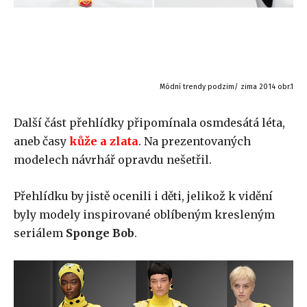
Módní trendy podzim/ zima 2014 obr.1
Další část přehlídky připomínala osmdesátá léta,
aneb časy
kůže a zlata
. Na prezentovaných
modelech návrhář opravdu nešetřil.
Přehlídku by jistě ocenili i děti, jelikož k vidění
byly modely inspirované oblíbeným kresleným
seriálem
Sponge Bob
.