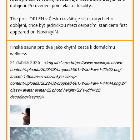
dobíjení. Po uvedení první vlastní lokality…
The post
ORLEN v Česku rozšiřuje síť ultrarychlého
dobíjení, chce být jedničkou mezi čerpacími stanicemi
first
appeared on
NovinkyIN
.
Finská sauna pro dva jako chytrá cesta k domácímu
wellness
21 dubna 2026
-
<img alt='' src='https://www.novinkyin.cz/wp-
content/uploads/2023/08/cropped-001.-Wiki-Favi-1-22x22.png'
srcset='https://www.novinkyin.cz/wp-
content/uploads/2023/08/cropped-001.-Wiki-Favi-1-44x44.png 2x'
class='avatar avatar-22 photo' height='22' width='22'
decoding='async'/>