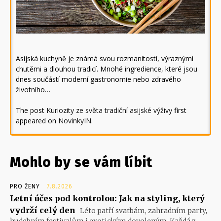
Asijská kuchyně je známá svou rozmanitostí, výraznými
chutěmi a dlouhou tradicí. Mnohé ingredience, které jsou
dnes součástí moderní gastronomie nebo zdravého
životního…
The post
Kuriozity ze světa tradiční asijské výživy
first
appeared on
NovinkyIN
.
Mohlo by se vám líbit
PRO ŽENY
7.8.2026
Letní účes pod kontrolou: Jak na styling, který
vydrží celý den
Léto patří svatbám, zahradním party,
hudebním festivalům i exotickým dovoleným. Každá z