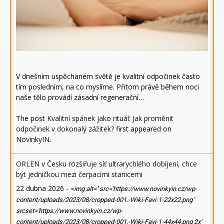
V dnešním uspěchaném světě je kvalitní odpočinek často
tím posledním, na co myslíme. Přitom právě během noci
naše tělo provádí zásadní regenerační…
The post
Kvalitní spánek jako rituál: Jak proměnit
odpočinek v dokonalý zážitek?
first appeared on
NovinkyIN
.
ORLEN v Česku rozšiřuje síť ultrarychlého dobíjení, chce
být jedničkou mezi čerpacími stanicemi
22 dubna 2026
-
<img alt='' src='https://www.novinkyin.cz/wp-
content/uploads/2023/08/cropped-001.-Wiki-Favi-1-22x22.png'
srcset='https://www.novinkyin.cz/wp-
content/uploads/2023/08/cropped-001.-Wiki-Favi-1-44x44.png 2x'