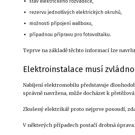
stav elektrického rozvaděče,
rezervu jednotlivých elektrických okruhů,
možnosti připojení wallboxu,
případnou přípravu pro fotovoltaiku.
Teprve na základě těchto informací lze navrh
Elektroinstalace musí zvládnou
Nabíjení elektromobilu představuje dlouhodob
správně navržena, může docházet k přetěžová
Zkušený elektrikář proto nejprve posoudí, zd
V některých případech postačí drobná úprava.