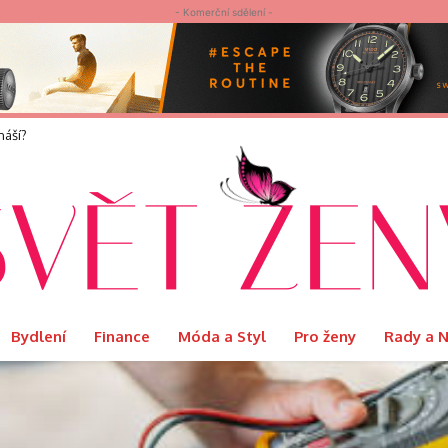
- Komerční sdělení -
í?
elvet představuje limitovanou edici Ritual s podmanivou vůní Orientu
Bydlení
Finance
Móda a Styl
Pro ženy
Rady a 