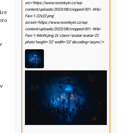
src='https://www.novinkyin.cz/wp-
content/uploads/2023/08/cropped-001.-Wiki-
ice
Favi-1-22x22.png'
pro
srcset='https://www.novinkyin.cz/wp-
content/uploads/2023/08/cropped-001.-Wiki-
Favi-1-44x44.png 2x' class='avatar avatar-22
photo' height='22' width='22' decoding='async'/>
v
 v