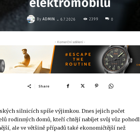
elektromobilu
-
By
ADMIN
2399
6.7.2026
0
- Komerční sdělení -
Share
eských silnicích spíše výjimkou. Dnes jejich počet
elů rodinných domů, kteří chtějí nabíjet svůj vůz pohod
jší, ale ve většině případů také ekonomičtější než