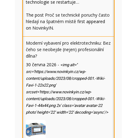
technologie se restartuje…
The post
Proč se technické poruchy často
hledají na špatném místě
first appeared
on
NovinkyIN
.
Moderní vybavení pro elektrotechniku: Bez
čeho se neobejde (nejen) profesionální
dílna?
30 června 2026
-
<img alt=''
src='https://www.novinkyin.cz/wp-
content/uploads/2023/08/cropped-001.-Wiki-
Favi-1-22x22.png'
srcset='https://www.novinkyin.cz/wp-
content/uploads/2023/08/cropped-001.-Wiki-
Favi-1-44x44.png 2x' class='avatar avatar-22
photo' height='22' width='22' decoding='async'/>