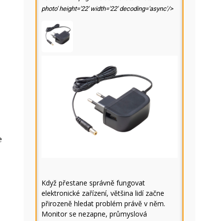
photo' height='22' width='22' decoding='async'/>
e
Když přestane správně fungovat
elektronické zařízení, většina lidí začne
přirozeně hledat problém právě v něm.
Monitor se nezapne, průmyslová