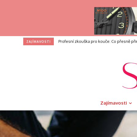
Profesní zkouška pro kouče: Co přesně přináš
I na toaletě si zasloužíte dotek luxusu. V
ZAJÍMAVOSTI
Zajímavosti