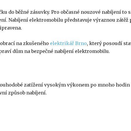
ečku do běžné zásuvky. Pro občasné nouzové nabíjení to s
ení. Nabíjení elektromobilu představuje výraznou zátěž 
řipravena.
í obrací na zkušeného
elektrikář Brno
, který posoudí sta
ipraví dům na bezpečné nabíjení elektromobilu.
a
dlouhodobé zatížení vysokým výkonem po mnoho hodin
avní způsob nabíjení.