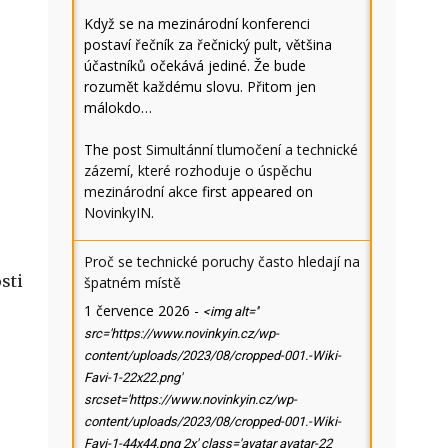
Když se na mezinárodní konferenci
postaví řečník za řečnický pult, většina
účastníků očekává jediné. Že bude
rozumět každému slovu. Přitom jen
málokdo…
The post
Simultánní tlumočení a technické
zázemí, které rozhoduje o úspěchu
mezinárodní akce
first appeared on
NovinkyIN
.
Proč se technické poruchy často hledají na
sti
špatném místě
1 července 2026
-
<img alt=''
src='https://www.novinkyin.cz/wp-
content/uploads/2023/08/cropped-001.-Wiki-
Favi-1-22x22.png'
srcset='https://www.novinkyin.cz/wp-
content/uploads/2023/08/cropped-001.-Wiki-
Favi-1-44x44.png 2x' class='avatar avatar-22