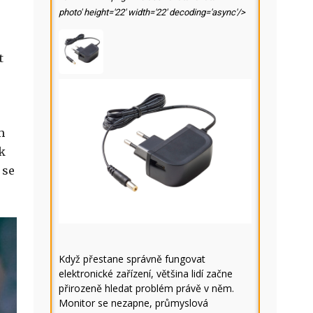
photo' height='22' width='22' decoding='async'/>
t
e
m
k
 se
Když přestane správně fungovat
elektronické zařízení, většina lidí začne
přirozeně hledat problém právě v něm.
Monitor se nezapne, průmyslová