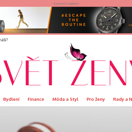
- Komerční sdělení -
elvet představuje limitovanou edici Ritual s podmanivou vůní Orientu
Bydlení
Finance
Móda a Styl
Pro ženy
Rady a 