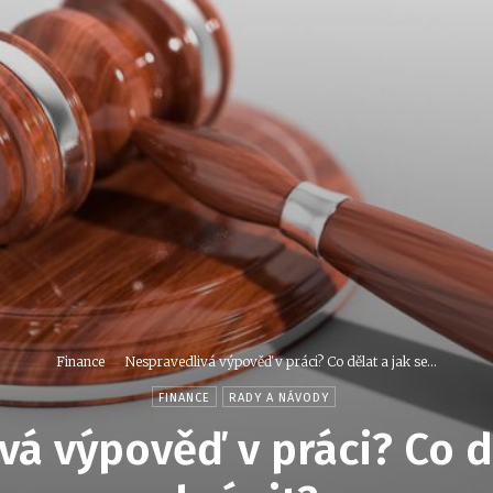
Finance
Nespravedlivá výpověď v práci? Co dělat a jak se...
FINANCE
RADY A NÁVODY
vá výpověď v práci? Co dě