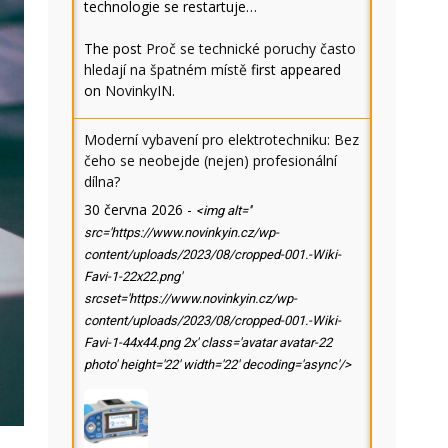
technologie se restartuje…
The post
Proč se technické poruchy často
hledají na špatném místě
first appeared
on
NovinkyIN
.
Moderní vybavení pro elektrotechniku: Bez
čeho se neobejde (nejen) profesionální
dílna?
30 června 2026
-
<img alt=''
src='https://www.novinkyin.cz/wp-
content/uploads/2023/08/cropped-001.-Wiki-
Favi-1-22x22.png'
srcset='https://www.novinkyin.cz/wp-
content/uploads/2023/08/cropped-001.-Wiki-
Favi-1-44x44.png 2x' class='avatar avatar-22
photo' height='22' width='22' decoding='async'/>