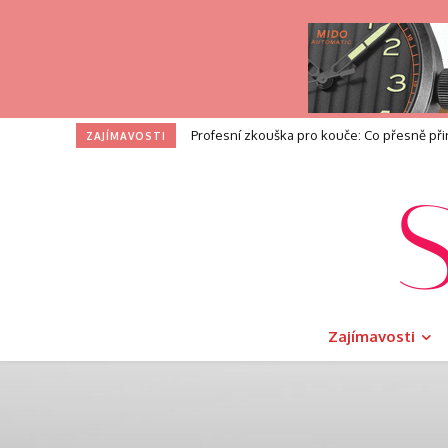
I na toaletě si zasloužíte dotek luxusu. V
ZAJÍMAVOSTI
Zajímavosti