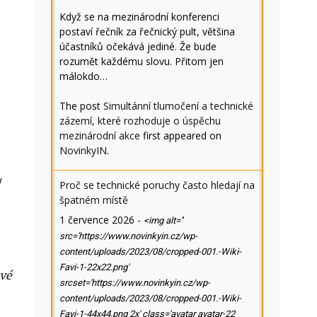
Když se na mezinárodní konferenci
postaví řečník za řečnický pult, většina
účastníků očekává jediné. Že bude
rozumět každému slovu. Přitom jen
málokdo…
The post
Simultánní tlumočení a technické
zázemí, které rozhoduje o úspěchu
mezinárodní akce
first appeared on
NovinkyIN
.
y
Proč se technické poruchy často hledají na
špatném místě
1 července 2026
-
<img alt=''
src='https://www.novinkyin.cz/wp-
content/uploads/2023/08/cropped-001.-Wiki-
Favi-1-22x22.png'
ové
srcset='https://www.novinkyin.cz/wp-
content/uploads/2023/08/cropped-001.-Wiki-
Favi-1-44x44.png 2x' class='avatar avatar-22