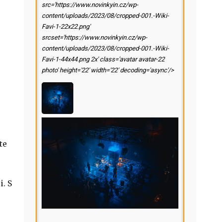
src='https://www.novinkyin.cz/wp-
content/uploads/2023/08/cropped-001.-Wiki-
Favi-1-22x22.png'
srcset='https://www.novinkyin.cz/wp-
content/uploads/2023/08/cropped-001.-Wiki-
Favi-1-44x44.png 2x' class='avatar avatar-22
photo' height='22' width='22' decoding='async'/>
te
. S