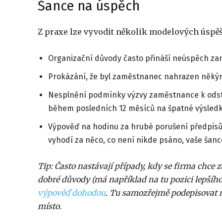
Šance na úspěch
Z praxe lze vyvodit několik modelových úspě
Organizační důvody často přináší neúspěch zam
Prokázání, že byl zaměstnanec nahrazen někým
Nesplnění podmínky výzvy zaměstnance k odst
během posledních 12 měsíců na špatné výsledky
Výpověď na hodinu za hrubé porušení předpisů, 
vyhodí za něco, co není nikde psáno, vaše šance
Tip: Často nastávají případy, kdy se firma chc
dobré důvody (má například na tu pozici lepšího
výpověď dohodou
. Tu samozřejmě podepisovat ne
místo.