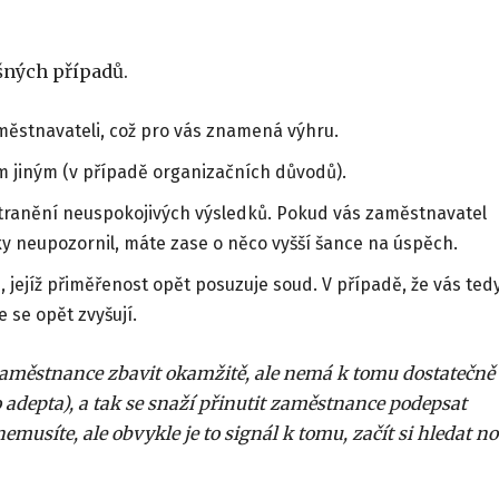
šných případů.
ěstnavateli, což pro vás znamená výhru.
 jiným (v případě organizačních důvodů).
ranění neuspokojivých výsledků. Pokud vás zaměstnavatel
 neupozornil, máte zase o něco vyšší šance na úspěch.
jejíž přiměřenost opět posuzuje soud. V případě, že vás ted
 se opět zvyšují.
e zaměstnance zbavit okamžitě, ale nemá k tomu dostatečně
 adepta), a tak se snaží přinutit zaměstnance podepsat
musíte, ale obvykle je to signál k tomu, začít si hledat n