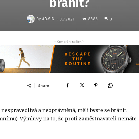
bránit?
-
By
ADMIN
8886
3.7.2021
3
- Komerční sdělení -
Share
m nespravedlivá a neoprávněná, měli byste se bránit.
mnímu). Výmluvy na to, že proti zaměstnavateli nemáte