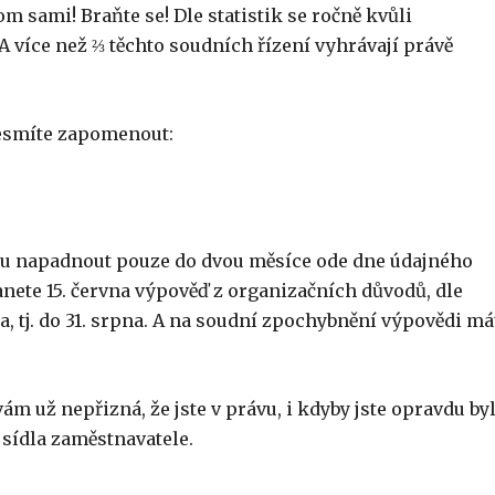
tom sami! Braňte se! Dle statistik se ročně kvůli
A více než ⅔ těchto soudních řízení vyhrávají právě
nesmíte zapomenout:
u napadnout pouze do dvou měsíce ode dne údajného
ete 15. června výpověď z organizačních důvodů, dle
a, tj. do 31. srpna. A na soudní zpochybnění výpovědi má
 už nepřizná, že jste v právu, i kdyby jste opravdu byli
 sídla zaměstnavatele.