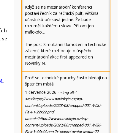
Když se na mezinárodní konferenci
postaví řečník za řečnický pult, většina
účastníků očekává jediné. Že bude
rozumět každému slovu. Přitom jen
ích
málokdo…
 se
The post
Simultánní tlumočení a technické
zázemí, které rozhoduje o úspěchu
mezinárodní akce
first appeared on
NovinkyIN
.
Proč se technické poruchy často hledají na
M
.
špatném místě
1 července 2026
-
<img alt=''
src='https://www.novinkyin.cz/wp-
content/uploads/2023/08/cropped-001.-Wiki-
Favi-1-22x22.png'
srcset='https://www.novinkyin.cz/wp-
content/uploads/2023/08/cropped-001.-Wiki-
Favi-1-44x44.png 2x' class='avatar avatar-22