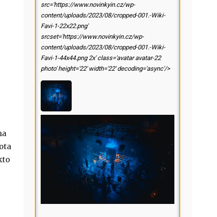
src='https://www.novinkyin.cz/wp-
content/uploads/2023/08/cropped-001.-Wiki-
Favi-1-22x22.png'
srcset='https://www.novinkyin.cz/wp-
content/uploads/2023/08/cropped-001.-Wiki-
Favi-1-44x44.png 2x' class='avatar avatar-22
photo' height='22' width='22' decoding='async'/>
na
ota
kto