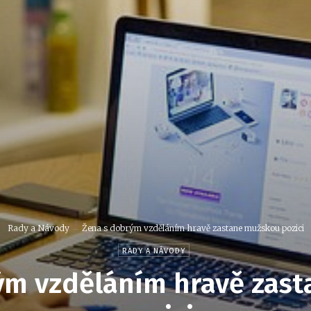
Rady a Návody
Žena s dobrým vzděláním hravě zastane mužskou pozici
RADY A NÁVODY
ým vzděláním hravě zas