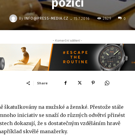
pozici
-
By
INFO@PRESS-MEDIA.CZ
2629
15.7.2016
0
- Komerční sdělení -
Share
ně škatulkovány na mužské a ženské. Přestože stále
mnoho iniciativ se snaží do různých odvětví přinést
tech dokazují, že s dostatečným vzděláním hravě
například skvělé manažerky.