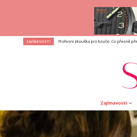
I na toaletě si zasloužíte dotek luxusu. V
ZAJÍMAVOSTI
Zajímavosti