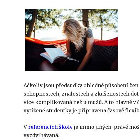
Ačkoliv jsou předsudky ohledně působení žen 
schopnostech, znalostech a zkušenostech doty
více komplikovaná než u mužů. A to hlavně v ča
vytížené studentky je připravena časově flexi
V
referencích školy
je mimo jiných, právě mo
vyzdvihávaná.