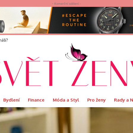
- Komerční sdělení -
elvet představuje limitovanou edici Ritual s podmanivou vůní Orientu
Bydlení
Finance
Móda a Styl
Pro ženy
Rady a 