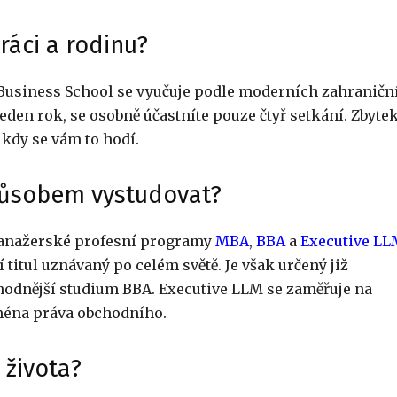
ráci a rodinu?
usiness School se vyučuje podle moderních zahraničn
eden rok, se osobně účastníte pouze čtyř setkání. Zbytek
kdy se vám to hodí.
působem vystudovat?
anažerské profesní programy
MBA
,
BBA
a
Executive LL
titul uznávaný po celém světě. Je však určený již
hodnější studium BBA. Executive LLM se zaměřuje na
ména práva obchodního.
 života?