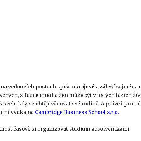
na vedoucích postech spíše okrajové a záleží zejména 
čných, situace mnoha žen může být v jistých fázích živ
sech, kdy se chtějí věnovat své rodině. A právě i pro ta
bilní výuka na
Cambridge Business School s.r.o.
žnost časově si organizovat studium absolventkami