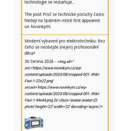
technologie se restartuje…
The post
Proč se technické poruchy často
hledají na špatném místě
first appeared
on
NovinkyIN
.
Moderní vybavení pro elektrotechniku: Bez
čeho se neobejde (nejen) profesionální
dílna?
30 června 2026
-
<img alt=''
src='https://www.novinkyin.cz/wp-
content/uploads/2023/08/cropped-001.-Wiki-
Favi-1-22x22.png'
srcset='https://www.novinkyin.cz/wp-
content/uploads/2023/08/cropped-001.-Wiki-
Favi-1-44x44.png 2x' class='avatar avatar-22
photo' height='22' width='22' decoding='async'/>