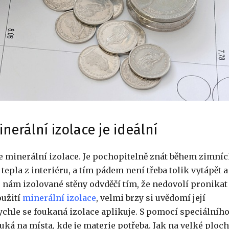
inerální izolace je ideální
e minerální izolace. Je pochopitelně znát během zimní
la z interiéru, a tím pádem není třeba tolik vytápět a
e nám izolované stěny odvděčí tím, že nedovolí pronikat
oužití
minerální izolace
, velmi brzy si uvědomí její
 rychle se foukaná izolace aplikuje. S pomocí speciálníh
uká na místa, kde je materie potřeba. Jak na velké ploch