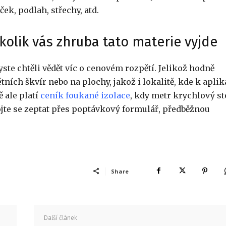
ek, podlah, střechy, atd.
kolik vás zhruba tato materie vyjde
ste chtěli vědět víc o cenovém rozpětí. Jelikož hodně
ích škvír nebo na plochy, jakož i lokalitě, kde k aplik
 ale platí
ceník foukané izolace
, kdy metr krychlový st
ojte se zeptat přes poptávkový formulář, předběžnou
Share
Další článek