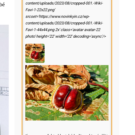
content/uploads/2023/08/cropped-001.-Wiki-
bé
Favi-1-22x22.png'
srcset='https://www.novinkyin.cz/wp-
content/uploads/2023/08/cropped-001.-Wiki-
Favi-1-44x44.png 2x' class='avatar avatar-22
photo' height='22' width='22' decoding='async'/>