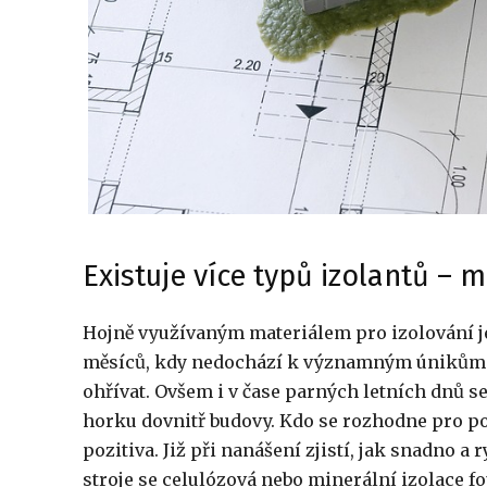
Existuje více typů izolantů – m
Hojně využívaným materiálem pro izolování j
měsíců, kdy nedochází k významným únikům tep
ohřívat. Ovšem i v čase parných letních dnů s
horku dovnitř budovy. Kdo se rozhodne pro p
pozitiva. Již při nanášení zjistí, jak snadno a
stroje se celulózová nebo minerální izolace fo