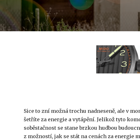
Sice to zní možná trochu nadneseně, ale v mom
šetříte za energie a vytápění. Jelikož tyto ko
soběstačnost se stane brzkou hudbou budoucnos
z možností, jak se stát na cenách za energie mé