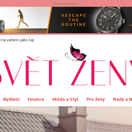
- Komerční sdělení -
náší?
Bydlení
Finance
Móda a Styl
Pro ženy
Rady a 