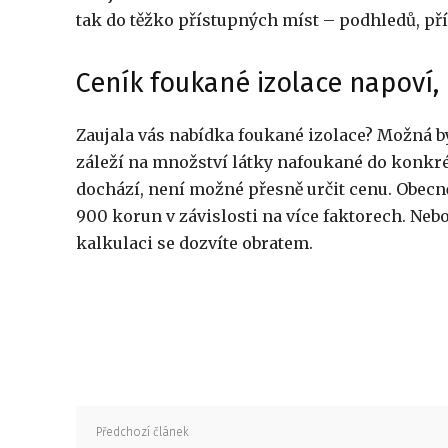
tak do těžko přístupných míst – podhledů, příč
Ceník foukané izolace napoví, 
Zaujala vás nabídka foukané izolace? Možná by
záleží na množství látky nafoukané do konkrétn
dochází, není možné přesně určit cenu. Obecně
900 korun v závislosti na více faktorech. Neb
kalkulaci se dozvíte obratem.
Předchozí článek