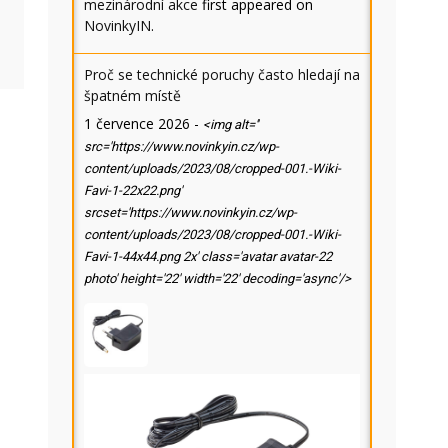
mezinárodní akce
first appeared on
NovinkyIN
.
Proč se technické poruchy často hledají na
špatném místě
1 července 2026
-
<img alt=''
src='https://www.novinkyin.cz/wp-
content/uploads/2023/08/cropped-001.-Wiki-
Favi-1-22x22.png'
srcset='https://www.novinkyin.cz/wp-
content/uploads/2023/08/cropped-001.-Wiki-
Favi-1-44x44.png 2x' class='avatar avatar-22
photo' height='22' width='22' decoding='async'/>