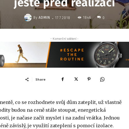
ještě před realizací
-
By
ADMIN
1846
17.7.2018
0
- Komerční sdělení -
Share
entě, co se rozhodnete svůj dům zateplit, už vlastně
modity budou na ceně stále stoupat, energetická
ti, je načase začít myslet i na zadní vrátka. Jednou
ně závislý, je využití zateplení s pomocí izolace.