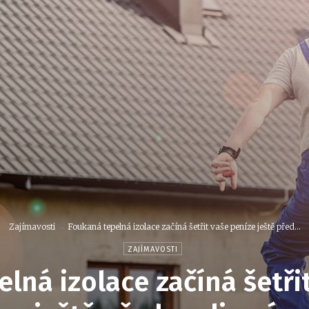
Zajímavosti
Foukaná tepelná izolace začíná šetřit vaše peníze ještě před...
ZAJÍMAVOSTI
lná izolace začíná šetři