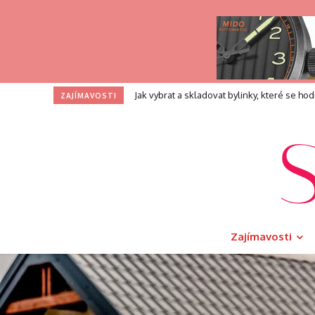
Profesní zkouška pro kouče: Co přesně při
ZAJÍMAVOSTI
Zajímavosti