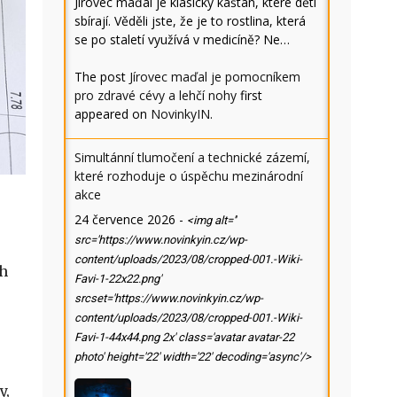
Jírovec maďal je klasický kaštan, které děti
sbírají. Věděli jste, že je to rostlina, která
se po staletí využívá v medicíně? Ne…
The post
Jírovec maďal je pomocníkem
pro zdravé cévy a lehčí nohy
first
appeared on
NovinkyIN
.
Simultánní tlumočení a technické zázemí,
které rozhoduje o úspěchu mezinárodní
akce
24 července 2026
-
<img alt=''
src='https://www.novinkyin.cz/wp-
content/uploads/2023/08/cropped-001.-Wiki-
ch
Favi-1-22x22.png'
srcset='https://www.novinkyin.cz/wp-
content/uploads/2023/08/cropped-001.-Wiki-
Favi-1-44x44.png 2x' class='avatar avatar-22
photo' height='22' width='22' decoding='async'/>
o
y,