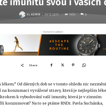
te imunitu svou i vašich
-
By
ADMIN
1424
20.12.2017
0
- Komerční sdělení -
Share
ým lékem.“ Od dávných dob se v tomto ohledu nic nezměni
í na konzumaci vyvážené stravy, která je nejlepším lé
 krokem k vybudování vaší imunity, která je v zimním
měli konzumovat? Na to se ptáme RNDr. Pavla Suchánka,