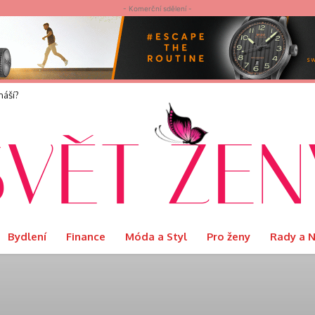
- Komerční sdělení -
elvet představuje limitovanou edici Ritual s podmanivou vůní Orientu
Bydlení
Finance
Móda a Styl
Pro ženy
Rady a 