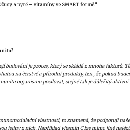
Džusy a pyré – vitamíny ve SMART formě.“
unitu?
jí budování je proces, který se skládá z mnoha faktorů. Tě
ohatou na čerstvé a přírodní produkty, tzn., že pokud bud
unitu organismu posilovat, stejně tak je důležitý aktivní 
 imunomodulační vlastnosti, to znamená, že podporují naše
sou jedny z nich. Například vitamín C lze mimo jiné nalézt