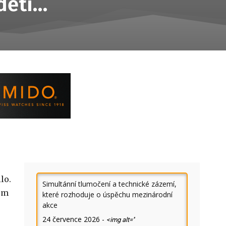
 dětí…
lo.
Simultánní tlumočení a technické zázemí,
kem
které rozhoduje o úspěchu mezinárodní
akce
24 července 2026
-
<img alt=''