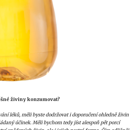
ěšné živiny konzumovat?
ní léků, měli byste dodržovat i doporučení ohledně živin
 žádaný účinek. Měli bychom tedy jíst alespoň pět porcí