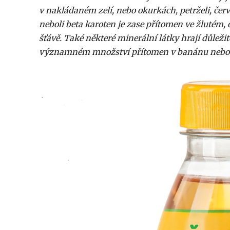
v nakládaném zelí, nebo okurkách, petrželi, č
neboli beta karoten je zase přítomen ve žlutém
šťávě. Také některé minerální látky hrají důležit
významném množství přítomen v banánu nebo 