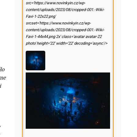
src='https://www.novinkyin.cz/wp-
content/uploads/2023/08/cropped-001.-Wiki-
Favi-1-22x22.png'
srcset='https://www.novinkyin.cz/wp-
content/uploads/2023/08/cropped-001.-Wiki-
Favi-1-44x44.png 2x' class='avatar avatar-22
photo' height='22' width='22' decoding='async'/>
lo
eme
i