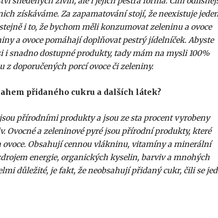
ví snědených živin, ale i jejich pestrá forma. Čím odlišněj
 nich získáváme. Za zapamatování stojí, že neexistuje jede
 stejně i to, že bychom měli konzumovat zeleninu a ovoce
niny a ovoce pomáhají doplňovat pestrý jídelníček. Abyste
e si i snadno dostupné produkty, tady mám na mysli 100%
 z doporučených porcí ovoce či zeleniny.
obsahem přidaného cukru a dalších látek?
 jsou přírodními produkty a jsou ze sta procent vyrobeny
iv. Ovocné a zeleninové pyré jsou přírodní produkty, které
 ovoce. Obsahují cennou vlákninu, vitamíny a minerální
ou zdrojem energie, organických kyselin, barviv a mnohých
elmi důležité, je fakt, že neobsahují přidaný cukr, čili se je