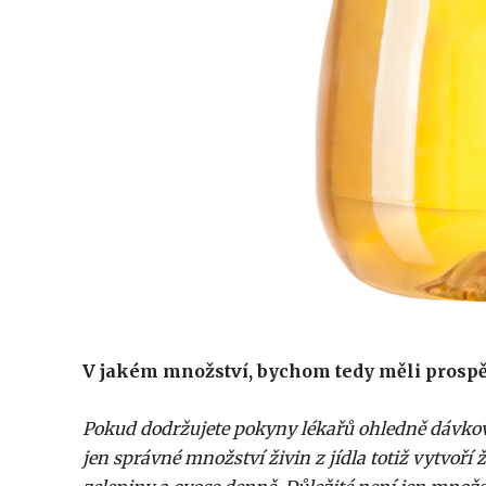
V jakém množství, bychom tedy měli prosp
Pokud dodržujete pokyny lékařů ohledně dávková
jen správné množství živin z jídla totiž vytvoří