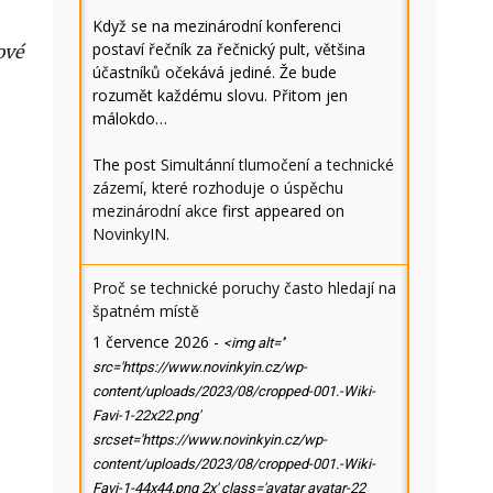
Když se na mezinárodní konferenci
postaví řečník za řečnický pult, většina
ové
účastníků očekává jediné. Že bude
rozumět každému slovu. Přitom jen
málokdo…
The post
Simultánní tlumočení a technické
zázemí, které rozhoduje o úspěchu
mezinárodní akce
first appeared on
NovinkyIN
.
Proč se technické poruchy často hledají na
špatném místě
1 července 2026
-
<img alt=''
src='https://www.novinkyin.cz/wp-
content/uploads/2023/08/cropped-001.-Wiki-
Favi-1-22x22.png'
srcset='https://www.novinkyin.cz/wp-
content/uploads/2023/08/cropped-001.-Wiki-
Favi-1-44x44.png 2x' class='avatar avatar-22