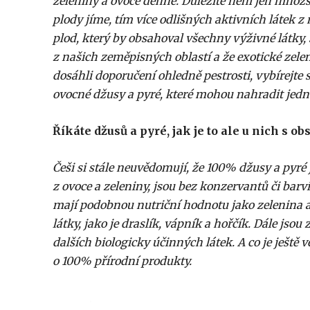
zeleniny a ovoce denně. Důležité není jen množst
plody jíme, tím více odlišných aktivních látek z
plod, který by obsahoval všechny výživné látky,
z našich zeměpisných oblastí a že exotické zele
dosáhli doporučení ohledně pestrosti, vybírejt
ovocné džusy a pyré, které mohou nahradit jednu
Říkáte džusů a pyré, jak je to ale u nich s 
Češi si stále neuvědomují, že 100% džusy a pyré
z ovoce a zeleniny, jsou bez konzervantů či barv
mají podobnou nutriční hodnotu jako zelenina a
látky, jako je draslík, vápník a hořčík. Dále js
dalších biologicky účinných látek. A co je ještě v
o 100% přírodní produkty.