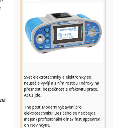
ší
n
Svět elektrotechniky a elektroniky se
neustále vyvíjí a s ním rostou i nároky na
přesnost, bezpečnost a efektivitu práce.
Ať už jde…
dná
The post
Moderní vybavení pro
elektrotechniku: Bez čeho se neobejde
(nejen) profesionální dílna?
first appeared
on
NovinkyIN
.