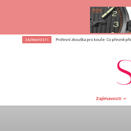
I na toaletě si zasloužíte dotek luxusu. V
ZAJÍMAVOSTI
Zajímavosti