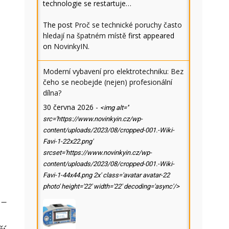
technologie se restartuje…
The post
Proč se technické poruchy často
hledají na špatném místě
first appeared
on
NovinkyIN
.
Moderní vybavení pro elektrotechniku: Bez
čeho se neobejde (nejen) profesionální
dílna?
30 června 2026
-
<img alt=''
src='https://www.novinkyin.cz/wp-
content/uploads/2023/08/cropped-001.-Wiki-
Favi-1-22x22.png'
srcset='https://www.novinkyin.cz/wp-
content/uploads/2023/08/cropped-001.-Wiki-
Favi-1-44x44.png 2x' class='avatar avatar-22
photo' height='22' width='22' decoding='async'/>
 –