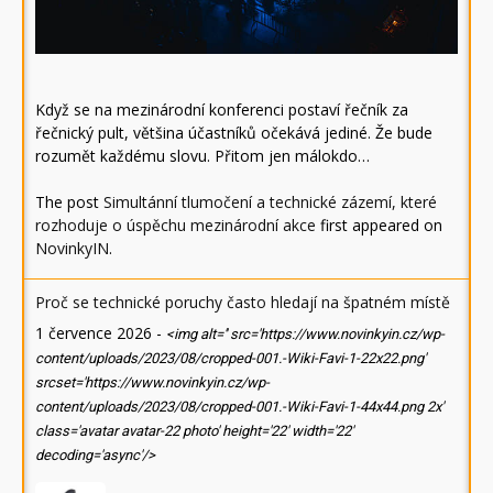
Když se na mezinárodní konferenci postaví řečník za
řečnický pult, většina účastníků očekává jediné. Že bude
rozumět každému slovu. Přitom jen málokdo…
The post
Simultánní tlumočení a technické zázemí, které
rozhoduje o úspěchu mezinárodní akce
first appeared on
NovinkyIN
.
Proč se technické poruchy často hledají na špatném místě
1 července 2026
-
<img alt='' src='https://www.novinkyin.cz/wp-
content/uploads/2023/08/cropped-001.-Wiki-Favi-1-22x22.png'
srcset='https://www.novinkyin.cz/wp-
content/uploads/2023/08/cropped-001.-Wiki-Favi-1-44x44.png 2x'
class='avatar avatar-22 photo' height='22' width='22'
decoding='async'/>