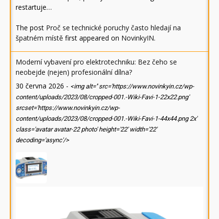
restartuje…
The post
Proč se technické poruchy často hledají na
špatném místě
first appeared on
NovinkyIN
.
Moderní vybavení pro elektrotechniku: Bez čeho se
neobejde (nejen) profesionální dílna?
30 června 2026
-
<img alt='' src='https://www.novinkyin.cz/wp-
content/uploads/2023/08/cropped-001.-Wiki-Favi-1-22x22.png'
srcset='https://www.novinkyin.cz/wp-
content/uploads/2023/08/cropped-001.-Wiki-Favi-1-44x44.png 2x'
class='avatar avatar-22 photo' height='22' width='22'
decoding='async'/>