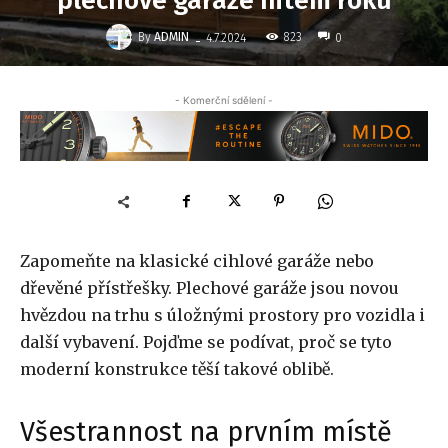
plechové garáže hitem roku
-
By
ADMIN
823
4.7.2024
0
- Komerční sdělení -
Zapomeňte na klasické cihlové garáže nebo
dřevěné přístřešky. Plechové garáže jsou novou
hvězdou na trhu s úložnými prostory pro vozidla i
další vybavení. Pojďme se podívat, proč se tyto
moderní konstrukce těší takové oblibě.
Všestrannost na prvním místě