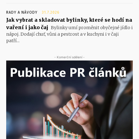
RADY A NÁVODY
31.7.2026
Jak vybrat a skladovat bylinky, které se hodí na
vaření i jako čaj
Bylinky umí proměnit obyčejné jídlo i
nápoj. Dodají chuť, vůni a pestrost a v kuchyni i v čaji
patří...
- Komerční sdělení -