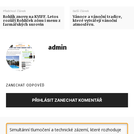
Předchozí článek
Další článek
Rohlík znovu na KVIFF. Letos
Vánoce a vánoční tradice,
rozšíří Rohlíček zónu i menu z
které vytvářejí vánoční
farmářských surovin
atmosféru.
admin
ZANECHAT ODPOVĚĎ
PŘIHLÁSIT ZANECHAT KOMENTÁŘ
Simultánní tlumočení a technické zázemí, které rozhoduje