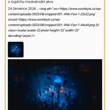
o úspěchu mezinárodní akce
24 července 2026
-
<img alt='' src='https://www.novinkyin.cz/wp-
content/uploads/2023/08/cropped-001.-Wiki-Favi-1-22x22.png'
srcset='https://www.novinkyin.cz/wp-
content/uploads/2023/08/cropped-001.-Wiki-Favi-1-44x44.png 2x'
class='avatar avatar-22 photo' height='22' width='22'
decoding='async'/>