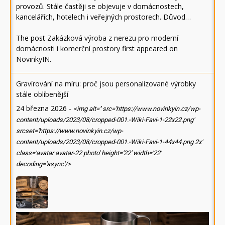
provozů. Stále častěji se objevuje v domácnostech,
kancelářích, hotelech i veřejných prostorech. Důvod…
The post
Zakázková výroba z nerezu pro moderní
domácnosti i komerční prostory
first appeared on
NovinkyIN
.
Gravírování na míru: proč jsou personalizované výrobky
stále oblíbenější
24 března 2026
-
<img alt='' src='https://www.novinkyin.cz/wp-
content/uploads/2023/08/cropped-001.-Wiki-Favi-1-22x22.png'
srcset='https://www.novinkyin.cz/wp-
content/uploads/2023/08/cropped-001.-Wiki-Favi-1-44x44.png 2x'
class='avatar avatar-22 photo' height='22' width='22'
decoding='async'/>