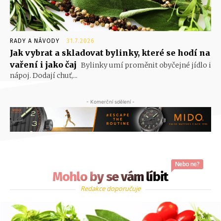
RADY A NÁVODY
31.7.2026
Jak vybrat a skladovat bylinky, které se hodí na
vaření i jako čaj
Bylinky umí proměnit obyčejné jídlo i
nápoj. Dodají chuť,...
- Komerční sdělení -
Nebo ne?
Mohlo by se vám líbit
Redakce doporučuje