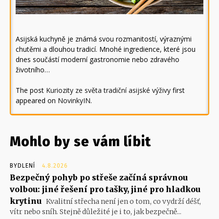
Asijská kuchyně je známá svou rozmanitostí, výraznými
chutěmi a dlouhou tradicí. Mnohé ingredience, které jsou
dnes součástí moderní gastronomie nebo zdravého
životního…
The post
Kuriozity ze světa tradiční asijské výživy
first
appeared on
NovinkyIN
.
Mohlo by se vám líbit
BYDLENÍ
4.8.2026
Bezpečný pohyb po střeše začíná správnou
volbou: jiné řešení pro tašky, jiné pro hladkou
krytinu
Kvalitní střecha není jen o tom, co vydrží déšť,
vítr nebo sníh. Stejně důležité je i to, jak bezpečně...