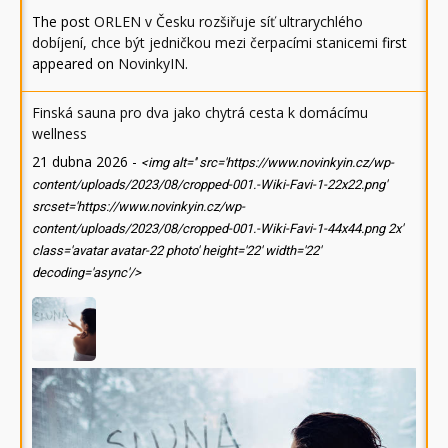
The post
ORLEN v Česku rozšiřuje síť ultrarychlého
dobíjení, chce být jedničkou mezi čerpacími stanicemi
first
appeared on
NovinkyIN
.
Finská sauna pro dva jako chytrá cesta k domácímu
wellness
21 dubna 2026
-
<img alt='' src='https://www.novinkyin.cz/wp-
content/uploads/2023/08/cropped-001.-Wiki-Favi-1-22x22.png'
srcset='https://www.novinkyin.cz/wp-
content/uploads/2023/08/cropped-001.-Wiki-Favi-1-44x44.png 2x'
class='avatar avatar-22 photo' height='22' width='22'
decoding='async'/>