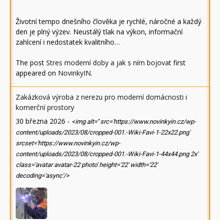
Životní tempo dnešního člověka je rychlé, náročné a každý
den je plný výzev. Neustálý tlak na výkon, informační
zahlcení i nedostatek kvalitního…
The post
Stres moderní doby a jak s ním bojovat
first
appeared on
NovinkyIN
.
Zakázková výroba z nerezu pro moderní domácnosti i
komerční prostory
30 března 2026
-
<img alt='' src='https://www.novinkyin.cz/wp-
content/uploads/2023/08/cropped-001.-Wiki-Favi-1-22x22.png'
srcset='https://www.novinkyin.cz/wp-
content/uploads/2023/08/cropped-001.-Wiki-Favi-1-44x44.png 2x'
class='avatar avatar-22 photo' height='22' width='22'
decoding='async'/>