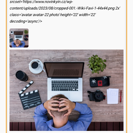
srcset='https://www.novinkyin.cz/wp-
content/uploads/2023/08/cropped-001.-Wiki-Favi-1-44x44.png 2x'
class='avatar avatar-22 photo' height='22' width='22'
decoding='async'/>