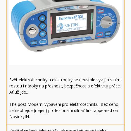
Svět elektrotechniky a elektroniky se neustále vyvíjí a s ním
rostou i nároky na přesnost, bezpečnost a efektivitu práce.
Ať už jde…
The post
Moderní vybavení pro elektrotechniku: Bez čeho
se neobejde (nejen) profesionální dílna?
first appeared on
NovinkyIN
.
Kvalitní spánek jako rituál: Jak proměnit odpočinek v