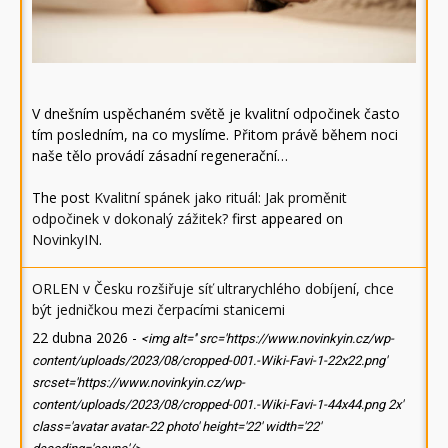
V dnešním uspěchaném světě je kvalitní odpočinek často
tím posledním, na co myslíme. Přitom právě během noci
naše tělo provádí zásadní regenerační…
The post
Kvalitní spánek jako rituál: Jak proměnit
odpočinek v dokonalý zážitek?
first appeared on
NovinkyIN
.
ORLEN v Česku rozšiřuje síť ultrarychlého dobíjení, chce
být jedničkou mezi čerpacími stanicemi
22 dubna 2026
-
<img alt='' src='https://www.novinkyin.cz/wp-
content/uploads/2023/08/cropped-001.-Wiki-Favi-1-22x22.png'
srcset='https://www.novinkyin.cz/wp-
content/uploads/2023/08/cropped-001.-Wiki-Favi-1-44x44.png 2x'
class='avatar avatar-22 photo' height='22' width='22'