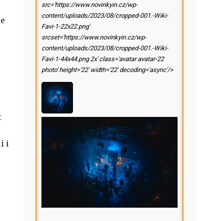
src='https://www.novinkyin.cz/wp-
content/uploads/2023/08/cropped-001.-Wiki-
je
Favi-1-22x22.png'
srcset='https://www.novinkyin.cz/wp-
content/uploads/2023/08/cropped-001.-Wiki-
Favi-1-44x44.png 2x' class='avatar avatar-22
photo' height='22' width='22' decoding='async'/>
t
i i