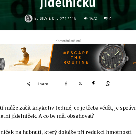
jídelníčku
-
By
SILVIE D
1672
27.1.2016
0
- Komerční sdělení -
Share
í může začít kdykoliv. Jediné, co je třeba vědět, je správ
etní jídelníček. A co by měl obsahovat?
delníček na hubnutí, který dokáže při redukci hmotnosti