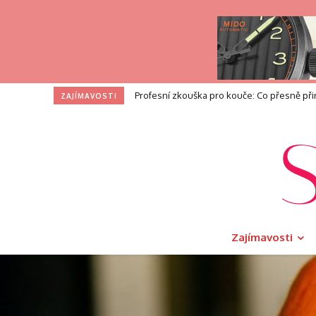
Profesní zkouška pro kouče: Co přesně přináš
I na toaletě si zasloužíte dotek luxusu. V
ZAJÍMAVOSTI
Zajímavosti