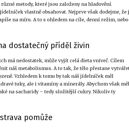
 různé metody, které jsou založeny na hladovění.
jídelníček vlastně obsahovat. Nejprve však dodejme, že 
píše na míru. A to s ohledem na cíle, denní režim, nebo
a dostatečný příděl živin
ich má nedostatek, může vyjít celá dieta vniveč. Cílem
it náš metabolismus. A to tak, že tělo přestane vytváře
zeně. Vzhledem k tomu by tak náš jídelníček měl
zdravé tuky, ale i vitamíny a minerály. Abychom však měl
é na sacharidy – tedy složitější cukry. Nikoliv ty
á strava pomůže