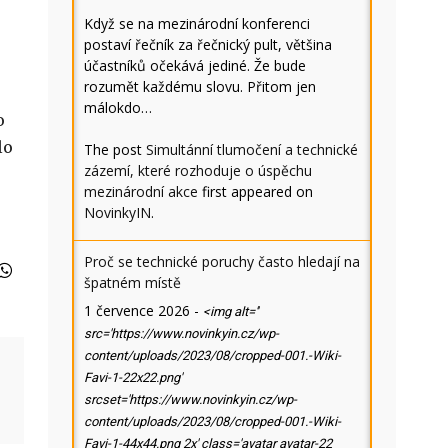
Když se na mezinárodní konferenci
postaví řečník za řečnický pult, většina
účastníků očekává jediné. Že bude
rozumět každému slovu. Přitom jen
málokdo…
o
lo
The post
Simultánní tlumočení a technické
zázemí, které rozhoduje o úspěchu
mezinárodní akce
first appeared on
NovinkyIN
.
Proč se technické poruchy často hledají na
špatném místě
1 července 2026
-
<img alt=''
src='https://www.novinkyin.cz/wp-
content/uploads/2023/08/cropped-001.-Wiki-
Favi-1-22x22.png'
srcset='https://www.novinkyin.cz/wp-
content/uploads/2023/08/cropped-001.-Wiki-
Favi-1-44x44.png 2x' class='avatar avatar-22