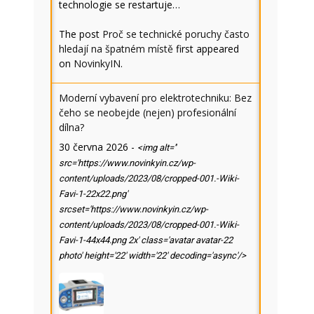
technologie se restartuje…
The post
Proč se technické poruchy často
hledají na špatném místě
first appeared
on
NovinkyIN
.
Moderní vybavení pro elektrotechniku: Bez
čeho se neobejde (nejen) profesionální
dílna?
30 června 2026
-
<img alt=''
src='https://www.novinkyin.cz/wp-
content/uploads/2023/08/cropped-001.-Wiki-
Favi-1-22x22.png'
srcset='https://www.novinkyin.cz/wp-
content/uploads/2023/08/cropped-001.-Wiki-
Favi-1-44x44.png 2x' class='avatar avatar-22
photo' height='22' width='22' decoding='async'/>