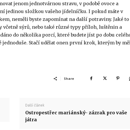
umovat jenom jednotvárnou stravu, v podobě ovoce a
ení jedinou složkou vašeho jídelníčku. I pokud máte v
em, neměli byste zapomínat na další potraviny. Jaké to
 včetně sýrů, nebo také různé typy příloh, luštěnin a
ádáno do několika porcí, které budete jíst po dobu celéh
é jednoduše. Stačí udělat onen první krok, kterým by mě
Share
Další článek
Ostropestřec mariánský- zázrak pro vaše
játra