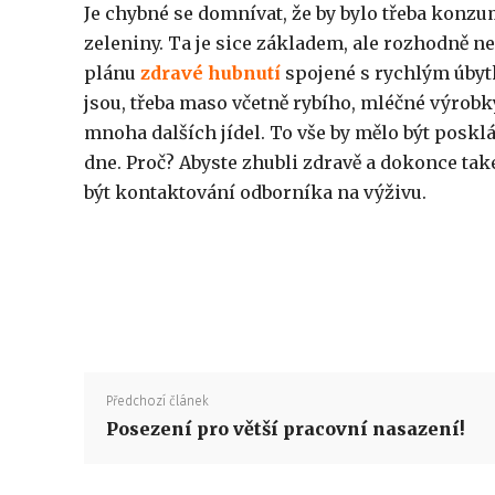
Je chybné se domnívat, že by bylo třeba konz
zeleniny. Ta je sice základem, ale rozhodně n
plánu
zdravé hubnutí
spojené s rychlým úbytk
jsou, třeba maso včetně rybího, mléčné výrobky
mnoha dalších jídel. To vše by mělo být poskl
dne. Proč? Abyste zhubli zdravě a dokonce tak
být kontaktování odborníka na výživu.
Předchozí článek
Posezení pro větší pracovní nasazení!