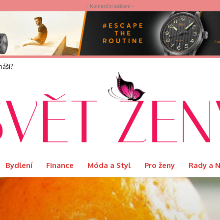
- Komerční sdělení -
í?
elvet představuje limitovanou edici Ritual s podmanivou vůní Orientu
Bydlení
Finance
Móda a Styl
Pro ženy
Rady a 