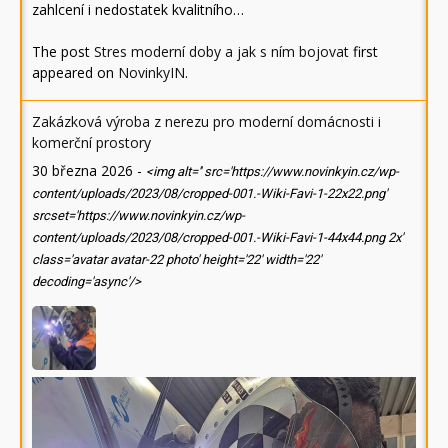
zahlcení i nedostatek kvalitního…
The post
Stres moderní doby a jak s ním bojovat
first
appeared on
NovinkyIN
.
Zakázková výroba z nerezu pro moderní domácnosti i
komerční prostory
30 března 2026
-
<img alt='' src='https://www.novinkyin.cz/wp-
content/uploads/2023/08/cropped-001.-Wiki-Favi-1-22x22.png'
srcset='https://www.novinkyin.cz/wp-
content/uploads/2023/08/cropped-001.-Wiki-Favi-1-44x44.png 2x'
class='avatar avatar-22 photo' height='22' width='22'
decoding='async'/>