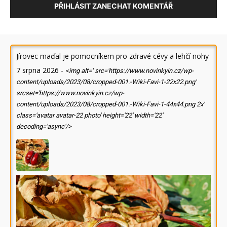
PŘIHLÁSIT ZANECHAT KOMENTÁŘ
Jírovec maďal je pomocníkem pro zdravé cévy a lehčí nohy
7 srpna 2026
-
<img alt='' src='https://www.novinkyin.cz/wp-
content/uploads/2023/08/cropped-001.-Wiki-Favi-1-22x22.png'
srcset='https://www.novinkyin.cz/wp-
content/uploads/2023/08/cropped-001.-Wiki-Favi-1-44x44.png 2x'
class='avatar avatar-22 photo' height='22' width='22'
decoding='async'/>