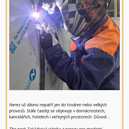
Nerez už dávno nepatří jen do továren nebo velkých
provozů. Stále častěji se objevuje v domácnostech,
kancelářích, hotelech i veřejných prostorech. Důvod…
The post
Zakázková výroba z nerezu pro moderní