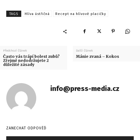
TAGS
Hlíva ústřičná
Recept na hlívové placičky
Předchozí článek
Další článek
Často vás trápí bolest zubů?
Mánie zvaná – Kokos
Zřejmě nedodržujete 2
důležité zásady
info@press-media.cz
ZANECHAT ODPOVĚĎ