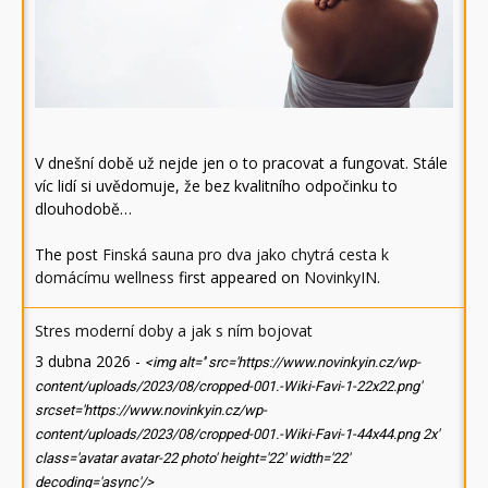
V dnešní době už nejde jen o to pracovat a fungovat. Stále
víc lidí si uvědomuje, že bez kvalitního odpočinku to
dlouhodobě…
The post
Finská sauna pro dva jako chytrá cesta k
domácímu wellness
first appeared on
NovinkyIN
.
Stres moderní doby a jak s ním bojovat
3 dubna 2026
-
<img alt='' src='https://www.novinkyin.cz/wp-
content/uploads/2023/08/cropped-001.-Wiki-Favi-1-22x22.png'
srcset='https://www.novinkyin.cz/wp-
content/uploads/2023/08/cropped-001.-Wiki-Favi-1-44x44.png 2x'
class='avatar avatar-22 photo' height='22' width='22'
decoding='async'/>