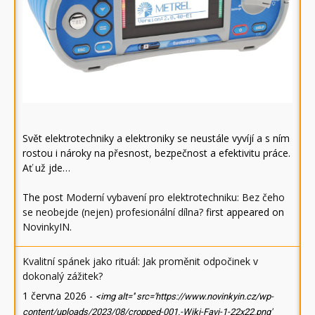
Svět elektrotechniky a elektroniky se neustále vyvíjí a s ním
rostou i nároky na přesnost, bezpečnost a efektivitu práce.
Ať už jde…
The post
Moderní vybavení pro elektrotechniku: Bez čeho
se neobejde (nejen) profesionální dílna?
first appeared on
NovinkyIN
.
Kvalitní spánek jako rituál: Jak proměnit odpočinek v
dokonalý zážitek?
1 června 2026
-
<img alt='' src='https://www.novinkyin.cz/wp-
content/uploads/2023/08/cropped-001.-Wiki-Favi-1-22x22.png'