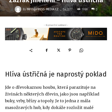
Zázrak jménem – Hlíva ústřičná
-
By
INFO@PRESS-MEDIA.CZ
1966
5.4.2017
0
- Komerční sdělení -
Hlíva ústřičná je naprostý poklad
Jde o dřevokaznou houbu, která parazituje na
živinách některých dřevin, jako jsou například
buky, vrby, břízy a topoly. Je to jedna z mála
masožravých hub, kdy dokáže rozložit malé