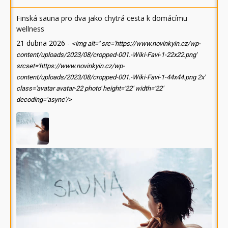
Finská sauna pro dva jako chytrá cesta k domácímu
wellness
21 dubna 2026
-
<img alt='' src='https://www.novinkyin.cz/wp-
content/uploads/2023/08/cropped-001.-Wiki-Favi-1-22x22.png'
srcset='https://www.novinkyin.cz/wp-
content/uploads/2023/08/cropped-001.-Wiki-Favi-1-44x44.png 2x'
class='avatar avatar-22 photo' height='22' width='22'
decoding='async'/>