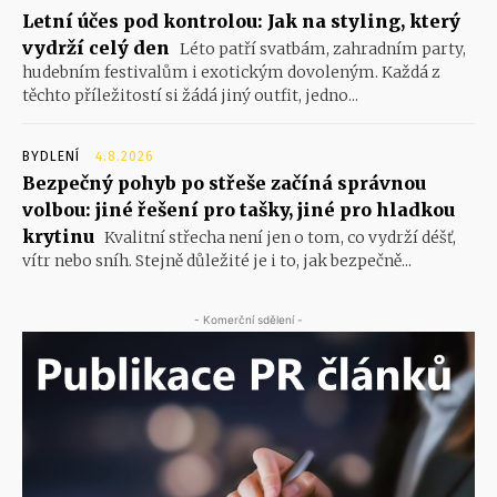
Letní účes pod kontrolou: Jak na styling, který
vydrží celý den
Léto patří svatbám, zahradním party,
hudebním festivalům i exotickým dovoleným. Každá z
těchto příležitostí si žádá jiný outfit, jedno...
BYDLENÍ
4.8.2026
Bezpečný pohyb po střeše začíná správnou
volbou: jiné řešení pro tašky, jiné pro hladkou
krytinu
Kvalitní střecha není jen o tom, co vydrží déšť,
vítr nebo sníh. Stejně důležité je i to, jak bezpečně...
- Komerční sdělení -