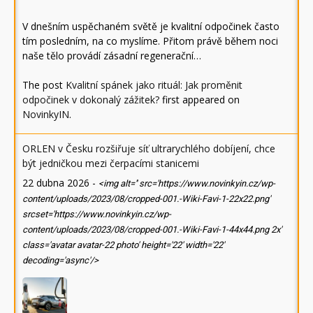
V dnešním uspěchaném světě je kvalitní odpočinek často
tím posledním, na co myslíme. Přitom právě během noci
naše tělo provádí zásadní regenerační…
The post
Kvalitní spánek jako rituál: Jak proměnit
odpočinek v dokonalý zážitek?
first appeared on
NovinkyIN
.
ORLEN v Česku rozšiřuje síť ultrarychlého dobíjení, chce
být jedničkou mezi čerpacími stanicemi
22 dubna 2026
-
<img alt='' src='https://www.novinkyin.cz/wp-
content/uploads/2023/08/cropped-001.-Wiki-Favi-1-22x22.png'
srcset='https://www.novinkyin.cz/wp-
content/uploads/2023/08/cropped-001.-Wiki-Favi-1-44x44.png 2x'
class='avatar avatar-22 photo' height='22' width='22'
decoding='async'/>