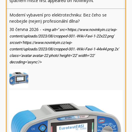
špatném místě
first appeared on
NovinkyIN
.
Moderní vybavení pro elektrotechniku: Bez čeho se
neobejde (nejen) profesionální dílna?
30 června 2026
-
<img alt='' src='https://www.novinkyin.cz/wp-
content/uploads/2023/08/cropped-001.-Wiki-Favi-1-22x22.png'
srcset='https://www.novinkyin.cz/wp-
content/uploads/2023/08/cropped-001.-Wiki-Favi-1-44x44.png 2x'
class='avatar avatar-22 photo' height='22' width='22'
decoding='async'/>