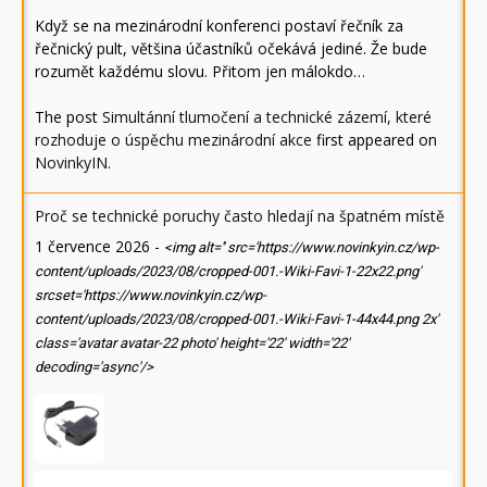
Když se na mezinárodní konferenci postaví řečník za
řečnický pult, většina účastníků očekává jediné. Že bude
rozumět každému slovu. Přitom jen málokdo…
The post
Simultánní tlumočení a technické zázemí, které
rozhoduje o úspěchu mezinárodní akce
first appeared on
NovinkyIN
.
Proč se technické poruchy často hledají na špatném místě
1 července 2026
-
<img alt='' src='https://www.novinkyin.cz/wp-
content/uploads/2023/08/cropped-001.-Wiki-Favi-1-22x22.png'
srcset='https://www.novinkyin.cz/wp-
content/uploads/2023/08/cropped-001.-Wiki-Favi-1-44x44.png 2x'
class='avatar avatar-22 photo' height='22' width='22'
decoding='async'/>