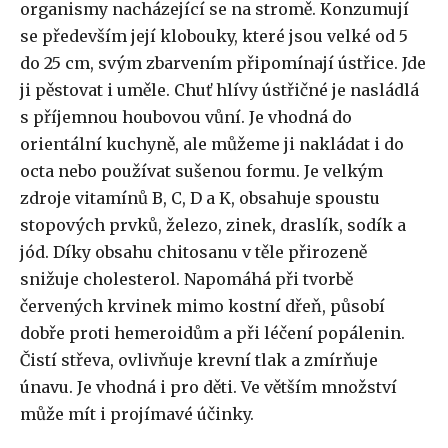
organismy nacházející se na stromě. Konzumují
se především její klobouky, které jsou velké od 5
do 25 cm, svým zbarvením připomínají ústřice. Jde
ji pěstovat i uměle. Chuť hlívy ústřičné je nasládlá
s příjemnou houbovou vůní. Je vhodná do
orientální kuchyně, ale můžeme ji nakládat i do
octa nebo používat sušenou formu. Je velkým
zdroje vitamínů B, C, D a K, obsahuje spoustu
stopových prvků, železo, zinek, draslík, sodík a
jód. Díky obsahu chitosanu v těle přirozeně
snižuje cholesterol. Napomáhá při tvorbě
červených krvinek mimo kostní dřeň, působí
dobře proti hemeroidům a při léčení popálenin.
Čistí střeva, ovlivňuje krevní tlak a zmírňuje
únavu. Je vhodná i pro děti. Ve větším množství
může mít i projímavé účinky.