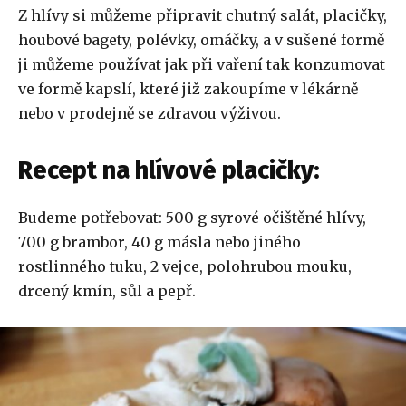
Z hlívy si můžeme připravit chutný salát, placičky,
houbové bagety, polévky, omáčky, a v sušené formě
ji můžeme používat jak při vaření tak konzumovat
ve formě kapslí, které již zakoupíme v lékárně
nebo v prodejně se zdravou výživou.
Recept na hlívové placičky:
Budeme potřebovat: 500 g syrové očištěné hlívy,
700 g brambor, 40 g másla nebo jiného
rostlinného tuku, 2 vejce, polohrubou mouku,
drcený kmín, sůl a pepř.