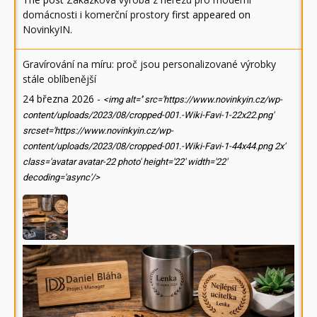
domácnosti i komerční prostory
first appeared on
NovinkyIN
.
Gravírování na míru: proč jsou personalizované výrobky
stále oblíbenější
24 března 2026
-
<img alt='' src='https://www.novinkyin.cz/wp-
content/uploads/2023/08/cropped-001.-Wiki-Favi-1-22x22.png'
srcset='https://www.novinkyin.cz/wp-
content/uploads/2023/08/cropped-001.-Wiki-Favi-1-44x44.png 2x'
class='avatar avatar-22 photo' height='22' width='22'
decoding='async'/>