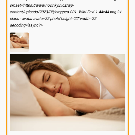
srcset='https://www.novinkyin.cz/wp-
content/uploads/2023/08/cropped-001.-Wiki-Favi-1-44x44.png 2x'
class='avatar avatar-22 photo' height='22' width='22'
decoding='async'/>