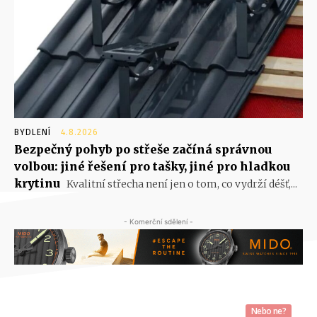
BYDLENÍ
4.8.2026
Bezpečný pohyb po střeše začíná správnou
volbou: jiné řešení pro tašky, jiné pro hladkou
krytinu
Kvalitní střecha není jen o tom, co vydrží déšť,...
- Komerční sdělení -
Nebo ne?