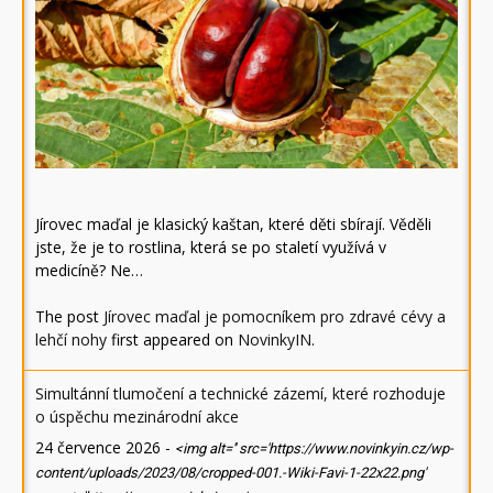
Jírovec maďal je klasický kaštan, které děti sbírají. Věděli
jste, že je to rostlina, která se po staletí využívá v
medicíně? Ne…
The post
Jírovec maďal je pomocníkem pro zdravé cévy a
lehčí nohy
first appeared on
NovinkyIN
.
Simultánní tlumočení a technické zázemí, které rozhoduje
o úspěchu mezinárodní akce
24 července 2026
-
<img alt='' src='https://www.novinkyin.cz/wp-
content/uploads/2023/08/cropped-001.-Wiki-Favi-1-22x22.png'