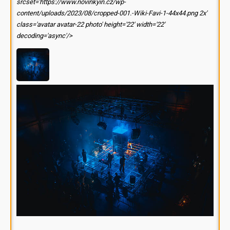
srcset='https://www.novinkyin.cz/wp-
content/uploads/2023/08/cropped-001.-Wiki-Favi-1-44x44.png 2x'
class='avatar avatar-22 photo' height='22' width='22'
decoding='async'/>