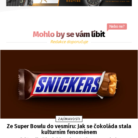
Nebo ne?
Mohlo by se vám líbit
Redakce doporučuje
ZAJÍMAVOSTI
Ze Super Bowlu do vesmíru: Jak se čokoláda stala
kulturním fenoménem