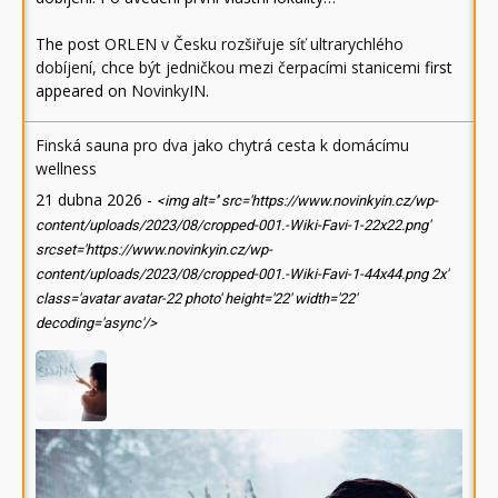
The post
ORLEN v Česku rozšiřuje síť ultrarychlého
dobíjení, chce být jedničkou mezi čerpacími stanicemi
first
appeared on
NovinkyIN
.
Finská sauna pro dva jako chytrá cesta k domácímu
wellness
21 dubna 2026
-
<img alt='' src='https://www.novinkyin.cz/wp-
content/uploads/2023/08/cropped-001.-Wiki-Favi-1-22x22.png'
srcset='https://www.novinkyin.cz/wp-
content/uploads/2023/08/cropped-001.-Wiki-Favi-1-44x44.png 2x'
class='avatar avatar-22 photo' height='22' width='22'
decoding='async'/>