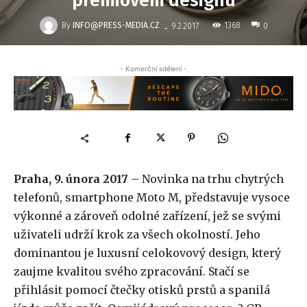
prémiovém designu
-
By
INFO@PRESS-MEDIA.CZ
1368
9.2.2017
0
- Komerční sdělení -
Praha, 9. února 2017
– Novinka na trhu chytrých
telefonů, smartphone Moto M, představuje vysoce
výkonné a zároveň odolné zařízení, jež se svými
uživateli udrží krok za všech okolností. Jeho
dominantou je luxusní celokovový design, který
zaujme kvalitou svého zpracování. Stačí se
přihlásit pomocí čtečky otisků prstů a spanilá