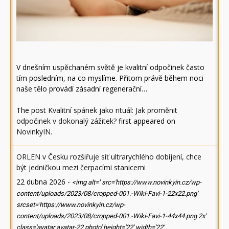
V dnešním uspěchaném světě je kvalitní odpočinek často
tím posledním, na co myslíme. Přitom právě během noci
naše tělo provádí zásadní regenerační…
The post
Kvalitní spánek jako rituál: Jak proměnit
odpočinek v dokonalý zážitek?
first appeared on
NovinkyIN
.
ORLEN v Česku rozšiřuje síť ultrarychlého dobíjení, chce
být jedničkou mezi čerpacími stanicemi
22 dubna 2026
-
<img alt='' src='https://www.novinkyin.cz/wp-
content/uploads/2023/08/cropped-001.-Wiki-Favi-1-22x22.png'
srcset='https://www.novinkyin.cz/wp-
content/uploads/2023/08/cropped-001.-Wiki-Favi-1-44x44.png 2x'
class='avatar avatar-22 photo' height='22' width='22'