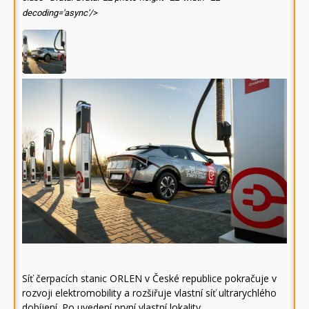
decoding='async'/>
Síť čerpacích stanic ORLEN v České republice pokračuje v
rozvoji elektromobility a rozšiřuje vlastní síť ultrarychlého
dobíjení. Po uvedení první vlastní lokality…