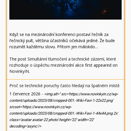
Když se na mezinárodní konferenci postaví řečník za
řečnický pult, většina účastníků očekává jediné. Že bude
rozumět každému slovu. Přitom jen málokdo…
The post
Simultánní tlumočení a technické zázemí, které
rozhoduje o úspěchu mezinárodní akce
first appeared on
NovinkyIN
.
Proč se technické poruchy často hledají na špatném místě
1 července 2026
-
<img alt='' src='https://www.novinkyin.cz/wp-
content/uploads/2023/08/cropped-001.-Wiki-Favi-1-22x22.png'
srcset='https://www.novinkyin.cz/wp-
content/uploads/2023/08/cropped-001.-Wiki-Favi-1-44x44.png 2x'
class='avatar avatar-22 photo' height='22' width='22'
decoding='async'/>