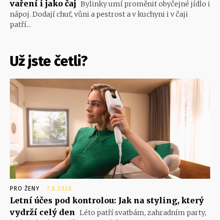
vaření i jako čaj
Bylinky umí proměnit obyčejné jídlo i
nápoj. Dodají chuť, vůni a pestrost a v kuchyni i v čaji
patří...
Už jste četli?
PRO ŽENY
7.8.2026
Letní účes pod kontrolou: Jak na styling, který
vydrží celý den
Léto patří svatbám, zahradním party,