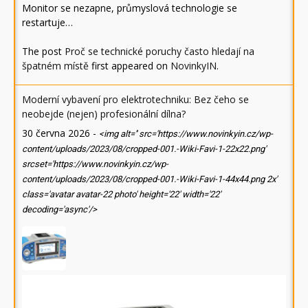
Monitor se nezapne, průmyslová technologie se
restartuje…
The post
Proč se technické poruchy často hledají na
špatném místě
first appeared on
NovinkyIN
.
Moderní vybavení pro elektrotechniku: Bez čeho se
neobejde (nejen) profesionální dílna?
30 června 2026
-
<img alt='' src='https://www.novinkyin.cz/wp-
content/uploads/2023/08/cropped-001.-Wiki-Favi-1-22x22.png'
srcset='https://www.novinkyin.cz/wp-
content/uploads/2023/08/cropped-001.-Wiki-Favi-1-44x44.png 2x'
class='avatar avatar-22 photo' height='22' width='22'
decoding='async'/>