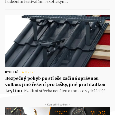
hudebním festivalům i exotickým...
BYDLENÍ
4.8.2026
Bezpečný pohyb po střeše začíná správnou
volbou: jiné řešení pro tašky, jiné pro hladkou
krytinu
Kvalitní střecha není jen o tom, co vydrží déšť,...
- Komerční sdělení -