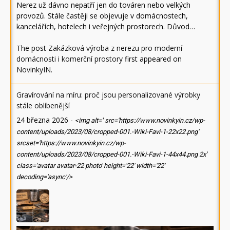
Nerez už dávno nepatří jen do továren nebo velkých
provozů. Stále častěji se objevuje v domácnostech,
kancelářích, hotelech i veřejných prostorech. Důvod…
The post
Zakázková výroba z nerezu pro moderní
domácnosti i komerční prostory
first appeared on
NovinkyIN
.
Gravírování na míru: proč jsou personalizované výrobky
stále oblíbenější
24 března 2026
-
<img alt='' src='https://www.novinkyin.cz/wp-
content/uploads/2023/08/cropped-001.-Wiki-Favi-1-22x22.png'
srcset='https://www.novinkyin.cz/wp-
content/uploads/2023/08/cropped-001.-Wiki-Favi-1-44x44.png 2x'
class='avatar avatar-22 photo' height='22' width='22'
decoding='async'/>