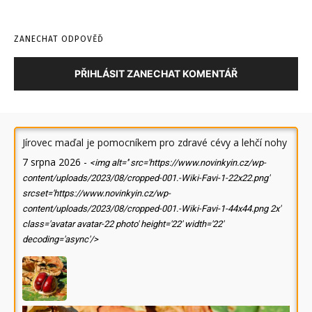
ZANECHAT ODPOVĚĎ
PŘIHLÁSIT ZANECHAT KOMENTÁŘ
Jírovec maďal je pomocníkem pro zdravé cévy a lehčí nohy
7 srpna 2026
-
<img alt='' src='https://www.novinkyin.cz/wp-
content/uploads/2023/08/cropped-001.-Wiki-Favi-1-22x22.png'
srcset='https://www.novinkyin.cz/wp-
content/uploads/2023/08/cropped-001.-Wiki-Favi-1-44x44.png 2x'
class='avatar avatar-22 photo' height='22' width='22'
decoding='async'/>