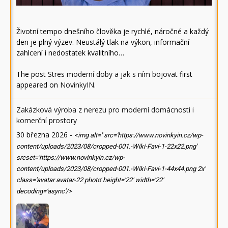
Životní tempo dnešního člověka je rychlé, náročné a každý
den je plný výzev. Neustálý tlak na výkon, informační
zahlcení i nedostatek kvalitního…
The post
Stres moderní doby a jak s ním bojovat
first
appeared on
NovinkyIN
.
Zakázková výroba z nerezu pro moderní domácnosti i
komerční prostory
30 března 2026
-
<img alt='' src='https://www.novinkyin.cz/wp-
content/uploads/2023/08/cropped-001.-Wiki-Favi-1-22x22.png'
srcset='https://www.novinkyin.cz/wp-
content/uploads/2023/08/cropped-001.-Wiki-Favi-1-44x44.png 2x'
class='avatar avatar-22 photo' height='22' width='22'
decoding='async'/>