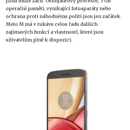
jízda může začít. Osmijádrový procesor, 3 GB
operační paměti, vynikající fotoaparáty nebo
ochrana proti náhodnému polití jsou jen začátek.
Moto M má v rukávu celou řadu dalších
zajímavých funkcí a vlastností, které jsou
uživatelům plně k dispozici.