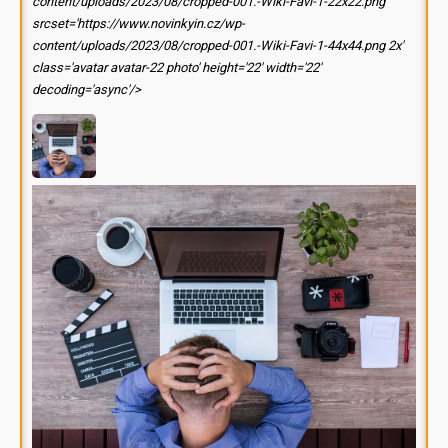
content/uploads/2023/08/cropped-001.-Wiki-Favi-1-22x22.png'
srcset='https://www.novinkyin.cz/wp-
content/uploads/2023/08/cropped-001.-Wiki-Favi-1-44x44.png 2x'
class='avatar avatar-22 photo' height='22' width='22'
decoding='async'/>