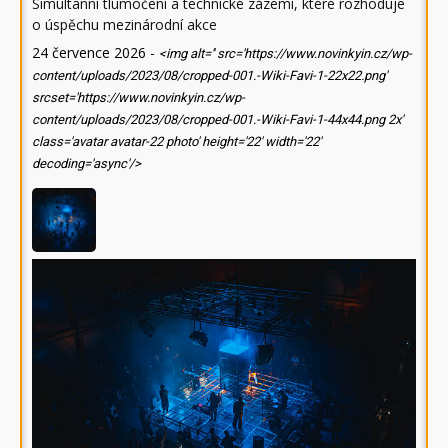
Simultánní tlumočení a technické zázemí, které rozhoduje
o úspěchu mezinárodní akce
24 července 2026
-
<img alt='' src='https://www.novinkyin.cz/wp-
content/uploads/2023/08/cropped-001.-Wiki-Favi-1-22x22.png'
srcset='https://www.novinkyin.cz/wp-
content/uploads/2023/08/cropped-001.-Wiki-Favi-1-44x44.png 2x'
class='avatar avatar-22 photo' height='22' width='22'
decoding='async'/>