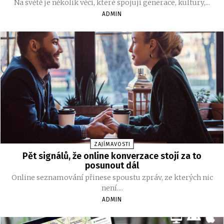
Na světě je několik věcí, které spojují generace, kultury,...
ADMIN
ZAJÍMAVOSTI
Pět signálů, že online konverzace stojí za to
posunout dál
Online seznamování přinese spoustu zpráv, ze kterých nic
není....
ADMIN