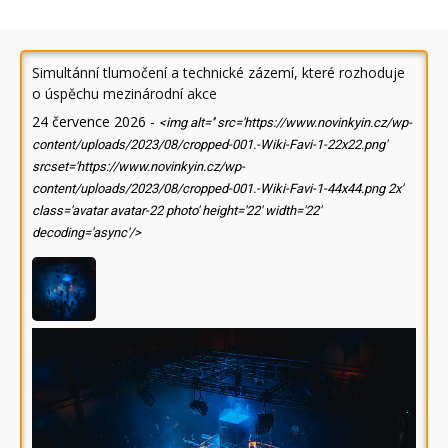
Simultánní tlumočení a technické zázemí, které rozhoduje
o úspěchu mezinárodní akce
24 července 2026
-
<img alt='' src='https://www.novinkyin.cz/wp-
content/uploads/2023/08/cropped-001.-Wiki-Favi-1-22x22.png'
srcset='https://www.novinkyin.cz/wp-
content/uploads/2023/08/cropped-001.-Wiki-Favi-1-44x44.png 2x'
class='avatar avatar-22 photo' height='22' width='22'
decoding='async'/>