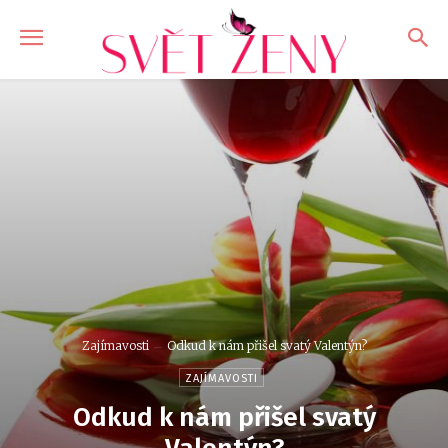
Zajímavosti
Odkud k nám přišel svatý Valentýn?
ZAJÍMAVOSTI
Odkud k nám přišel svatý