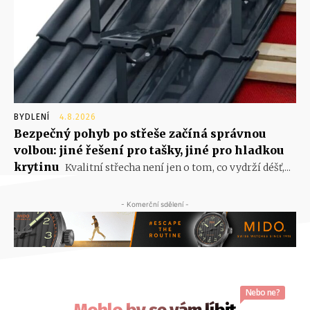
BYDLENÍ
4.8.2026
Bezpečný pohyb po střeše začíná správnou
volbou: jiné řešení pro tašky, jiné pro hladkou
krytinu
Kvalitní střecha není jen o tom, co vydrží déšť,...
- Komerční sdělení -
Nebo ne?