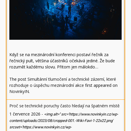
Když se na mezinárodní konferenci postaví řečník za
řečnický pult, většina účastníků očekává jediné. Že bude
rozumět každému slovu. Přitom jen málokdo…
The post
Simultánní tlumočení a technické zázemí, které
rozhoduje o úspěchu mezinárodní akce
first appeared on
NovinkyIN
.
Proč se technické poruchy často hledají na špatném místě
1 července 2026
-
<img alt='' src='https://www.novinkyin.cz/wp-
content/uploads/2023/08/cropped-001.-Wiki-Favi-1-22x22.png'
srcset='https://www.novinkyin.cz/wp-