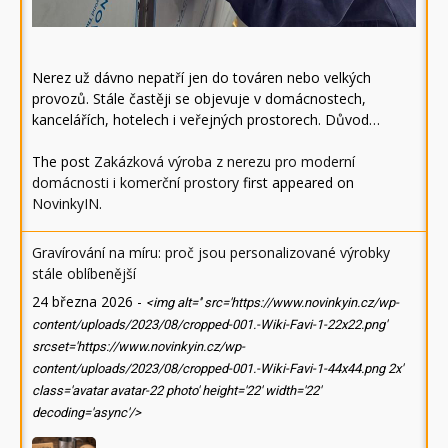
Nerez už dávno nepatří jen do továren nebo velkých
provozů. Stále častěji se objevuje v domácnostech,
kancelářích, hotelech i veřejných prostorech. Důvod…
The post
Zakázková výroba z nerezu pro moderní
domácnosti i komerční prostory
first appeared on
NovinkyIN
.
Gravírování na míru: proč jsou personalizované výrobky
stále oblíbenější
24 března 2026
-
<img alt='' src='https://www.novinkyin.cz/wp-
content/uploads/2023/08/cropped-001.-Wiki-Favi-1-22x22.png'
srcset='https://www.novinkyin.cz/wp-
content/uploads/2023/08/cropped-001.-Wiki-Favi-1-44x44.png 2x'
class='avatar avatar-22 photo' height='22' width='22'
decoding='async'/>