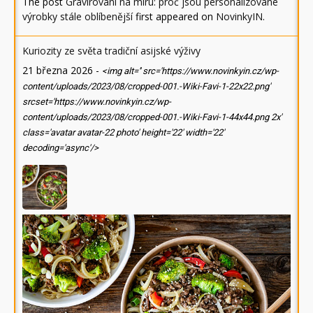
The post
Gravírování na míru: proč jsou personalizované
výrobky stále oblíbenější
first appeared on
NovinkyIN
.
Kuriozity ze světa tradiční asijské výživy
21 března 2026
-
<img alt='' src='https://www.novinkyin.cz/wp-
content/uploads/2023/08/cropped-001.-Wiki-Favi-1-22x22.png'
srcset='https://www.novinkyin.cz/wp-
content/uploads/2023/08/cropped-001.-Wiki-Favi-1-44x44.png 2x'
class='avatar avatar-22 photo' height='22' width='22'
decoding='async'/>