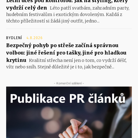
Letní účes pod kontrolou: Jak na styling, který
vydrží celý den
Léto patří svatbám, zahradním party,
hudebním festivalům i exotickým dovoleným. Každá z
těchto příležitostí si žádá jiný outfit, jedno...
BYDLENÍ
4.8.2026
Bezpečný pohyb po střeše začíná správnou
volbou: jiné řešení pro tašky, jiné pro hladkou
krytinu
Kvalitní střecha není jen o tom, co vydrží déšť,
vítr nebo sníh. Stejně důležité je i to, jak bezpečně...
- Komerční sdělení -