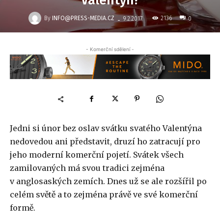
Valentýn?
-
By
INFO@PRESS-MEDIA.CZ
2136
9.2.2017
0
- Komerční sdělení -
Jedni si únor bez oslav svátku svatého Valentýna
nedovedou ani představit, druzí ho zatracují pro
jeho moderní komerční pojetí. Svátek všech
zamilovaných má svou tradici zejména
v anglosaských zemích. Dnes už se ale rozšířil po
celém světě a to zejména právě ve své komerční
formě.