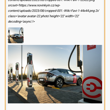
srcset='https://www.novinkyin.cz/wp-
content/uploads/2023/08/cropped-001.-Wiki-Favi-1-44x44.png 2x'
class='avatar avatar-22 photo' height='22' width='22'
decoding='async'/>