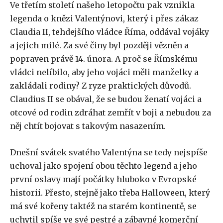
Ve třetím století našeho letopočtu pak vznikla
legenda o knězi Valentýnovi, který i přes zákaz
Claudia II, tehdejšího vládce Říma, oddával vojáky
a jejich milé. Za své činy byl později vězněn a
popraven právě 14. února. A proč se Římskému
vládci nelíbilo, aby jeho vojáci měli manželky a
zakládali rodiny? Z ryze praktických důvodů.
Claudius II se obával, že se budou ženatí vojáci a
otcové od rodin zdráhat zemřít v boji a nebudou za
něj chtít bojovat s takovým nasazením.
Dnešní svátek svatého Valentýna se tedy nejspíše
uchoval jako spojení obou těchto legend a jeho
první oslavy mají počátky hluboko v Evropské
historii. Přesto, stejně jako třeba Halloween, který
má své kořeny taktéž na starém kontinentě, se
uchytil spíše ve své pestré a zábavné komerční