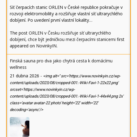
Síť čerpacích stanic ORLEN v České republice pokračuje v
rozvoji elektromobility a rozšiřuje vlastní síť ultrarychlého
dobíjení. Po uvedení první vlastní lokality…
The post
ORLEN v Česku rozšiřuje síť ultrarychlého
dobíjení, chce být jedničkou mezi čerpacími stanicemi
first
appeared on
NovinkyIN
.
Finská sauna pro dva jako chytrá cesta k domácímu
wellness
21 dubna 2026
-
<img alt='' src='https://www.novinkyin.cz/wp-
content/uploads/2023/08/cropped-001.-Wiki-Favi-1-22x22.png'
srcset='https://www.novinkyin.cz/wp-
content/uploads/2023/08/cropped-001.-Wiki-Favi-1-44x44.png 2x'
class='avatar avatar-22 photo' height='22' width='22'
decoding='async'/>