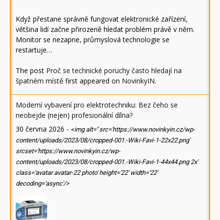
Když přestane správně fungovat elektronické zařízení,
většina lidí začne přirozeně hledat problém právě v něm.
Monitor se nezapne, průmyslová technologie se
restartuje…
The post
Proč se technické poruchy často hledají na
špatném místě
first appeared on
NovinkyIN
.
Moderní vybavení pro elektrotechniku: Bez čeho se
neobejde (nejen) profesionální dílna?
30 června 2026
-
<img alt='' src='https://www.novinkyin.cz/wp-
content/uploads/2023/08/cropped-001.-Wiki-Favi-1-22x22.png'
srcset='https://www.novinkyin.cz/wp-
content/uploads/2023/08/cropped-001.-Wiki-Favi-1-44x44.png 2x'
class='avatar avatar-22 photo' height='22' width='22'
decoding='async'/>