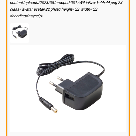
content/uploads/2023/08/cropped-001.-Wiki-Favi-1-44x44.png 2x'
class='avatar avatar-22 photo' height='22' width='22'
decoding='async'/>