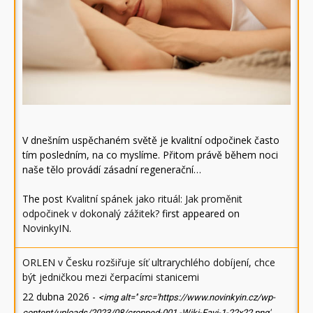
V dnešním uspěchaném světě je kvalitní odpočinek často
tím posledním, na co myslíme. Přitom právě během noci
naše tělo provádí zásadní regenerační…
The post
Kvalitní spánek jako rituál: Jak proměnit
odpočinek v dokonalý zážitek?
first appeared on
NovinkyIN
.
ORLEN v Česku rozšiřuje síť ultrarychlého dobíjení, chce
být jedničkou mezi čerpacími stanicemi
22 dubna 2026
-
<img alt='' src='https://www.novinkyin.cz/wp-
content/uploads/2023/08/cropped-001.-Wiki-Favi-1-22x22.png'