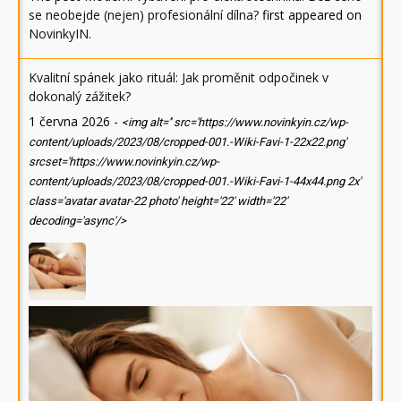
se neobejde (nejen) profesionální dílna?
first appeared on
NovinkyIN
.
Kvalitní spánek jako rituál: Jak proměnit odpočinek v
dokonalý zážitek?
1 června 2026
-
<img alt='' src='https://www.novinkyin.cz/wp-
content/uploads/2023/08/cropped-001.-Wiki-Favi-1-22x22.png'
srcset='https://www.novinkyin.cz/wp-
content/uploads/2023/08/cropped-001.-Wiki-Favi-1-44x44.png 2x'
class='avatar avatar-22 photo' height='22' width='22'
decoding='async'/>