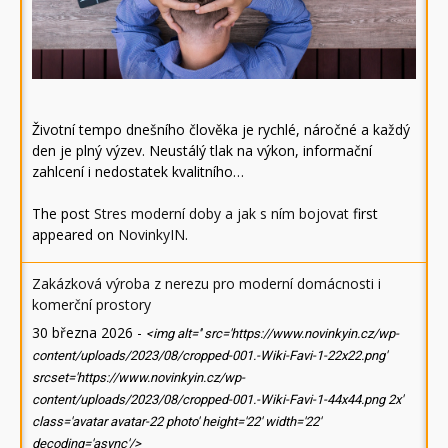
Životní tempo dnešního člověka je rychlé, náročné a každý
den je plný výzev. Neustálý tlak na výkon, informační
zahlcení i nedostatek kvalitního…
The post
Stres moderní doby a jak s ním bojovat
first
appeared on
NovinkyIN
.
Zakázková výroba z nerezu pro moderní domácnosti i
komerční prostory
30 března 2026
-
<img alt='' src='https://www.novinkyin.cz/wp-
content/uploads/2023/08/cropped-001.-Wiki-Favi-1-22x22.png'
srcset='https://www.novinkyin.cz/wp-
content/uploads/2023/08/cropped-001.-Wiki-Favi-1-44x44.png 2x'
class='avatar avatar-22 photo' height='22' width='22'
decoding='async'/>