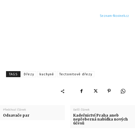
Seznam-Novinek.cz
TAGS
Dřezy
kuchyně
Tectonitové dřezy
Předchozí článek
Další článek
Odsavače par
Kadeřnictví Praha aneb
nepřeberná nabídka nových
účesů