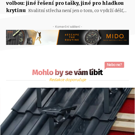
volbou: jiné řešení pro tašky, jiné pro hladkou
krytinu
Kvalitní střecha není jen o tom, co vydrží déšť,...
- Komerční sdělení -
Nebo ne?
Mohlo by se vám líbit
Redakce doporučuje