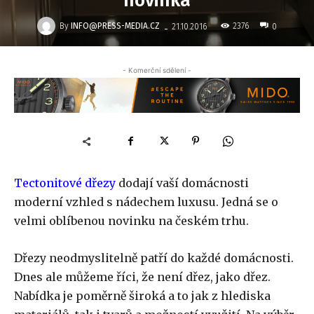
novinka
-
By
INFO@PRESS-MEDIA.CZ
2376
21.10.2016
0
- Komerční sdělení -
Tectonitové dřezy
dodají vaší domácnosti
moderní vzhled s nádechem luxusu. Jedná se o
velmi oblíbenou novinku na českém trhu.
Dřezy neodmyslitelně patří do každé domácnosti.
Dnes ale můžeme říci, že není dřez, jako dřez.
Nabídka je poměrně široká a to jak z hlediska