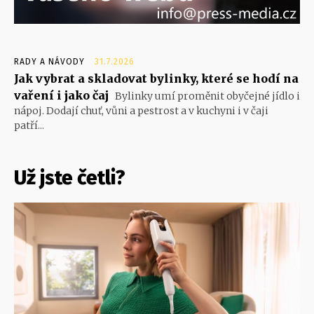
RADY A NÁVODY
31.7.2026
Jak vybrat a skladovat bylinky, které se hodí na
vaření i jako čaj
Bylinky umí proměnit obyčejné jídlo i
nápoj. Dodají chuť, vůni a pestrost a v kuchyni i v čaji
patří...
Už jste četli?