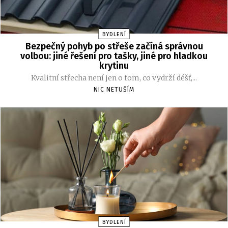
BYDLENÍ
Bezpečný pohyb po střeše začíná správnou
volbou: jiné řešení pro tašky, jiné pro hladkou
krytinu
Kvalitní střecha není jen o tom, co vydrží déšť,...
NIC NETUŠÍM
BYDLENÍ