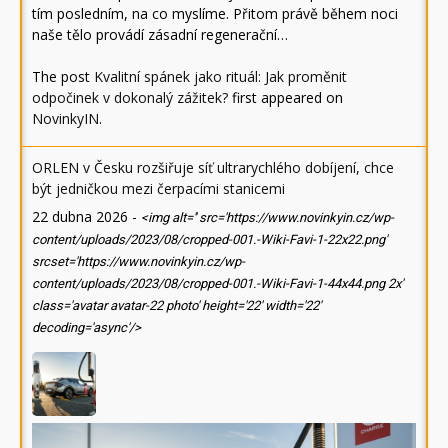
tím posledním, na co myslíme. Přitom právě během noci
naše tělo provádí zásadní regenerační…
The post
Kvalitní spánek jako rituál: Jak proměnit
odpočinek v dokonalý zážitek?
first appeared on
NovinkyIN
.
ORLEN v Česku rozšiřuje síť ultrarychlého dobíjení, chce
být jedničkou mezi čerpacími stanicemi
22 dubna 2026
-
<img alt='' src='https://www.novinkyin.cz/wp-
content/uploads/2023/08/cropped-001.-Wiki-Favi-1-22x22.png'
srcset='https://www.novinkyin.cz/wp-
content/uploads/2023/08/cropped-001.-Wiki-Favi-1-44x44.png 2x'
class='avatar avatar-22 photo' height='22' width='22'
decoding='async'/>