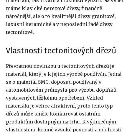
materiálů, tak i tvarů a možností využití. Na výběr
máme klasické nerezové dřezy, finančně
náročnější, ale o to kvalitnější dřezy granitové,
luxusní keramické a v neposlední řadě dřezy
tectonitové.
Vlastnosti tectonitových dřezů
Převratnou novinkou u tectonitových dřezů je
materiál, který je k jejich výrobě používán. Jedná
se o materiál SMC, doposud používaný v
automobilovém průmyslu pro výrobu doplňků
vystavených těžkému opotřebení. Vzhled
materiálu je velice atraktivní, proto tento typ
dřezů může směle konkurovat ostatním
produktům dostupným na trhu. K výjimečným
vlastnostem, kromě vysoké pevnosti a odolnosti