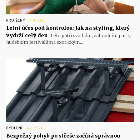
PRO ŽENY
7.8.2026
Letní účes pod kontrolou: Jak na styling, který
vydrží celý den
Léto patří svatbám, zahradním party,
hudebním festivalům i exotickým...
BYDLENÍ
4.8.2026
Bezpečný pohyb po střeše začíná správnou