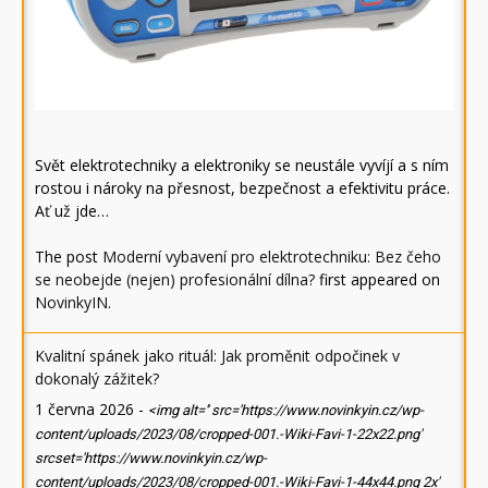
Svět elektrotechniky a elektroniky se neustále vyvíjí a s ním
rostou i nároky na přesnost, bezpečnost a efektivitu práce.
Ať už jde…
The post
Moderní vybavení pro elektrotechniku: Bez čeho
se neobejde (nejen) profesionální dílna?
first appeared on
NovinkyIN
.
Kvalitní spánek jako rituál: Jak proměnit odpočinek v
dokonalý zážitek?
1 června 2026
-
<img alt='' src='https://www.novinkyin.cz/wp-
content/uploads/2023/08/cropped-001.-Wiki-Favi-1-22x22.png'
srcset='https://www.novinkyin.cz/wp-
content/uploads/2023/08/cropped-001.-Wiki-Favi-1-44x44.png 2x'