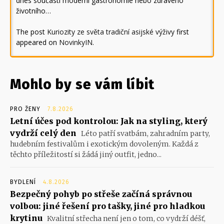
dnes součástí moderní gastronomie nebo zdravého
životního…
The post
Kuriozity ze světa tradiční asijské výživy
first
appeared on
NovinkyIN
.
Mohlo by se vám líbit
PRO ŽENY
7.8.2026
Letní účes pod kontrolou: Jak na styling, který
vydrží celý den
Léto patří svatbám, zahradním party,
hudebním festivalům i exotickým dovoleným. Každá z
těchto příležitostí si žádá jiný outfit, jedno...
BYDLENÍ
4.8.2026
Bezpečný pohyb po střeše začíná správnou
volbou: jiné řešení pro tašky, jiné pro hladkou
krytinu
Kvalitní střecha není jen o tom, co vydrží déšť,