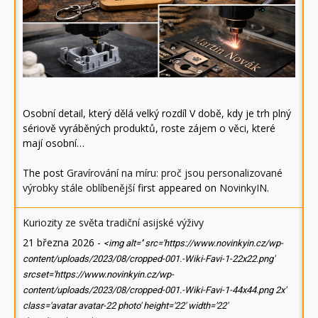
Osobní detail, který dělá velký rozdíl V době, kdy je trh plný
sériově vyráběných produktů, roste zájem o věci, které
mají osobní…
The post
Gravírování na míru: proč jsou personalizované
výrobky stále oblíbenější
first appeared on
NovinkyIN
.
Kuriozity ze světa tradiční asijské výživy
21 března 2026
-
<img alt='' src='https://www.novinkyin.cz/wp-
content/uploads/2023/08/cropped-001.-Wiki-Favi-1-22x22.png'
srcset='https://www.novinkyin.cz/wp-
content/uploads/2023/08/cropped-001.-Wiki-Favi-1-44x44.png 2x'
class='avatar avatar-22 photo' height='22' width='22'