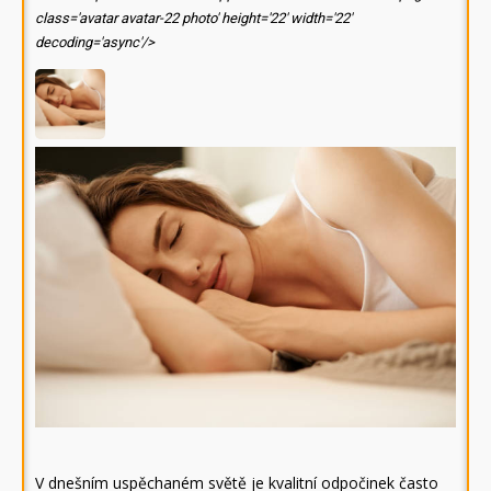
class='avatar avatar-22 photo' height='22' width='22'
decoding='async'/>
V dnešním uspěchaném světě je kvalitní odpočinek často