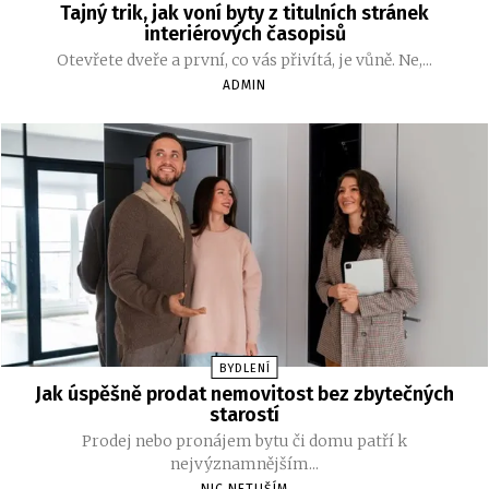
Tajný trik, jak voní byty z titulních stránek
interiérových časopisů
Otevřete dveře a první, co vás přivítá, je vůně. Ne,...
ADMIN
BYDLENÍ
Jak úspěšně prodat nemovitost bez zbytečných
starostí
Prodej nebo pronájem bytu či domu patří k
nejvýznamnějším...
NIC NETUŠÍM