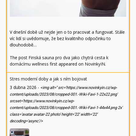
V dnešní době už nejde jen o to pracovat a fungovat. Stále
víc lidí si uvědomuje, že bez kvalitního odpočinku to
dlouhodobě…
The post
Finská sauna pro dva jako chytrá cesta k
domácímu wellness
first appeared on
NovinkyIN
.
Stres moderní doby a jak s ním bojovat
3 dubna 2026
-
<img alt='' src='https://www.novinkyin.cz/wp-
content/uploads/2023/08/cropped-001.-Wiki-Favi-1-22x22.png'
srcset='https://www.novinkyin.cz/wp-
content/uploads/2023/08/cropped-001.-Wiki-Favi-1-44x44.png 2x'
class='avatar avatar-22 photo' height='22' width='22'
decoding='async'/>