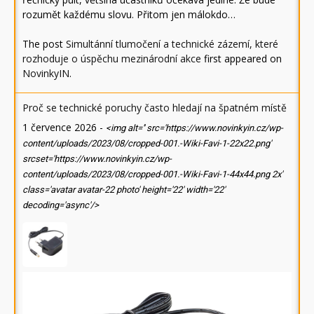
rozumět každému slovu. Přitom jen málokdo…
The post
Simultánní tlumočení a technické zázemí, které
rozhoduje o úspěchu mezinárodní akce
first appeared on
NovinkyIN
.
Proč se technické poruchy často hledají na špatném místě
1 července 2026
-
<img alt='' src='https://www.novinkyin.cz/wp-
content/uploads/2023/08/cropped-001.-Wiki-Favi-1-22x22.png'
srcset='https://www.novinkyin.cz/wp-
content/uploads/2023/08/cropped-001.-Wiki-Favi-1-44x44.png 2x'
class='avatar avatar-22 photo' height='22' width='22'
decoding='async'/>