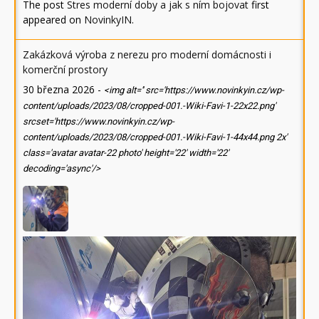
The post
Stres moderní doby a jak s ním bojovat
first
appeared on
NovinkyIN
.
Zakázková výroba z nerezu pro moderní domácnosti i
komerční prostory
30 března 2026
-
<img alt='' src='https://www.novinkyin.cz/wp-
content/uploads/2023/08/cropped-001.-Wiki-Favi-1-22x22.png'
srcset='https://www.novinkyin.cz/wp-
content/uploads/2023/08/cropped-001.-Wiki-Favi-1-44x44.png 2x'
class='avatar avatar-22 photo' height='22' width='22'
decoding='async'/>