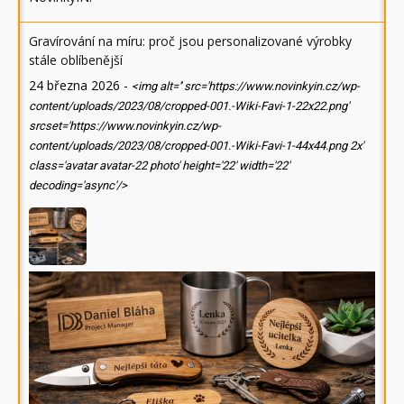
Gravírování na míru: proč jsou personalizované výrobky
stále oblíbenější
24 března 2026
-
<img alt='' src='https://www.novinkyin.cz/wp-
content/uploads/2023/08/cropped-001.-Wiki-Favi-1-22x22.png'
srcset='https://www.novinkyin.cz/wp-
content/uploads/2023/08/cropped-001.-Wiki-Favi-1-44x44.png 2x'
class='avatar avatar-22 photo' height='22' width='22'
decoding='async'/>