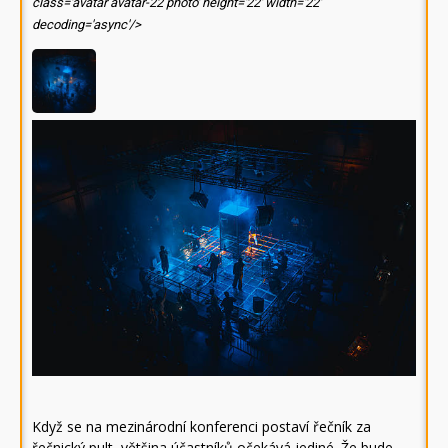
class='avatar avatar-22 photo' height='22' width='22'
decoding='async'/>
Když se na mezinárodní konferenci postaví řečník za
řečnický pult, většina účastníků očekává jediné. Že bude