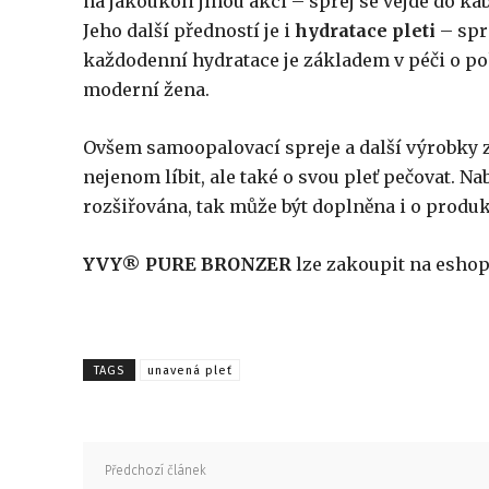
na jakoukoli jinou akci – sprej se vejde do 
Jeho další předností je i
hydratace pleti
– spr
každodenní hydratace je základem v péči o po
moderní žena.
Ovšem samoopalovací spreje a další výrobky 
nejenom líbit, ale také o svou pleť pečovat. 
rozšiřována, tak může být doplněna i o produ
YVY® PURE BRONZER
lze zakoupit na esho
TAGS
unavená pleť
Předchozí článek