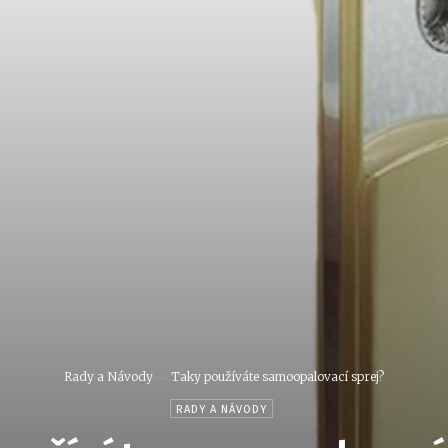
Rady a Návody
Taky používáte samoopalovací sprej?
RADY A NÁVODY