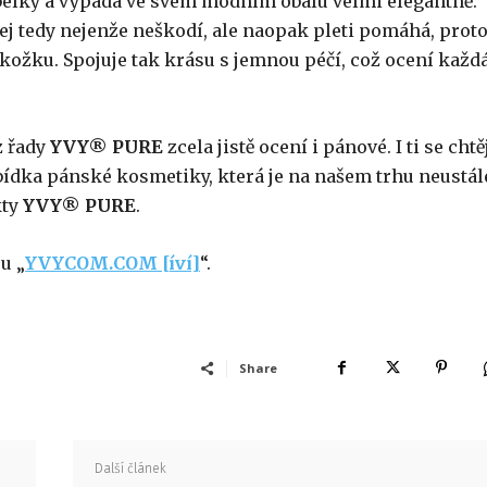
kabelky a vypadá ve svém módním obalu velmi elegantně.
ej tedy nejenže neškodí, ale naopak pleti pomáhá, prot
kožku. Spojuje tak krásu s jemnou péčí, což ocení každ
z řady
YVY® PURE
zcela jistě ocení i pánové. I ti se chtě
Nabídka pánské kosmetiky, která je na našem trhu neustál
kty
YVY® PURE
.
pu
„
YVYCOM.COM [íví]
“.
Share
Další článek