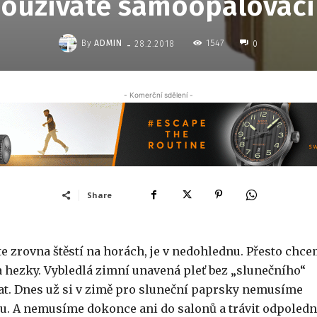
oužíváte samoopalovací
-
By
ADMIN
1547
28.2.2018
0
- Komerční sdělení -
Share
e zrovna štěstí na horách, je v nedohlednu. Přesto chc
 hezky. Vybledlá zimní unavená pleť bez „slunečního“
fat. Dnes už si v zimě pro sluneční paprsky nemusíme
ou. A nemusíme dokonce ani do salonů a trávit odpoled