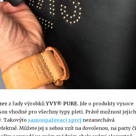
zer
z řady výrobků
YVY® PURE
. Jde o produkty vysoce
jsou vhodné pro všechny typy pleti. Právě možnost jejic
é. Takovýto
samoopalovací sprej
nezanechává
ektně. Můžete jej s sebou vzít na dovolenou, na party č