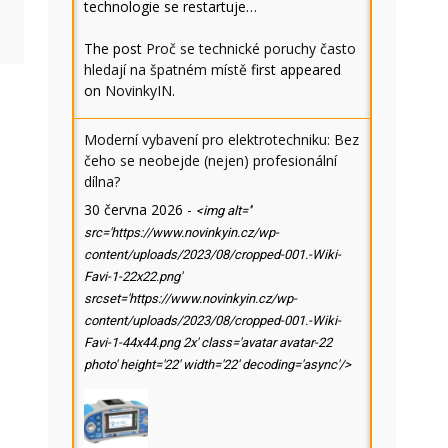
technologie se restartuje…
The post
Proč se technické poruchy často
hledají na špatném místě
first appeared
on
NovinkyIN
.
Moderní vybavení pro elektrotechniku: Bez
čeho se neobejde (nejen) profesionální
dílna?
30 června 2026
-
<img alt=''
src='https://www.novinkyin.cz/wp-
content/uploads/2023/08/cropped-001.-Wiki-
Favi-1-22x22.png'
srcset='https://www.novinkyin.cz/wp-
content/uploads/2023/08/cropped-001.-Wiki-
Favi-1-44x44.png 2x' class='avatar avatar-22
photo' height='22' width='22' decoding='async'/>