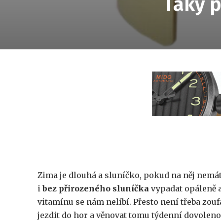
Taky p
Zima je dlouhá a sluníčko, pokud na něj nemát
i
bez přirozeného sluníčka
vypadat opáleně a
vitamínu se nám nelíbí. Přesto není třeba zou
jezdit do hor a věnovat tomu týdenní dovolen