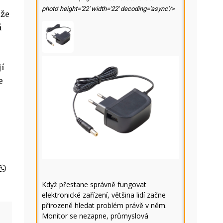
photo' height='22' width='22' decoding='async'/>
ože
á
jí
e
Když přestane správně fungovat
elektronické zařízení, většina lidí začne
přirozeně hledat problém právě v něm.
Monitor se nezapne, průmyslová