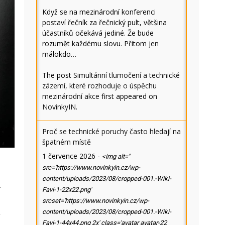
Když se na mezinárodní konferenci
postaví řečník za řečnický pult, většina
účastníků očekává jediné. Že bude
rozumět každému slovu. Přitom jen
málokdo…
The post
Simultánní tlumočení a technické
zázemí, které rozhoduje o úspěchu
mezinárodní akce
first appeared on
NovinkyIN
.
Proč se technické poruchy často hledají na
špatném místě
1 července 2026
-
<img alt=''
src='https://www.novinkyin.cz/wp-
content/uploads/2023/08/cropped-001.-Wiki-
h
Favi-1-22x22.png'
srcset='https://www.novinkyin.cz/wp-
i
content/uploads/2023/08/cropped-001.-Wiki-
Favi-1-44x44.png 2x' class='avatar avatar-22