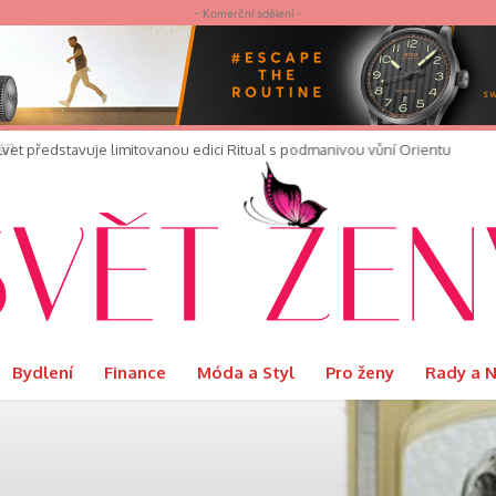
- Komerční sdělení -
elvet představuje limitovanou edici Ritual s podmanivou vůní Orientu
Bydlení
Finance
Móda a Styl
Pro ženy
Rady a 