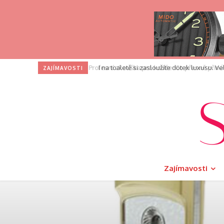
I na toaletě si zasloužíte dotek luxusu. V
ZAJÍMAVOSTI
Zajímavosti