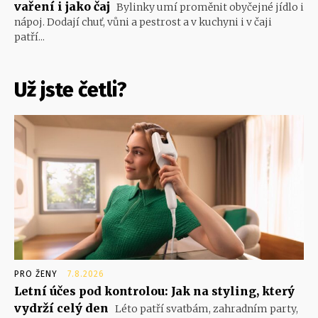
vaření i jako čaj
Bylinky umí proměnit obyčejné jídlo i
nápoj. Dodají chuť, vůni a pestrost a v kuchyni i v čaji
patří...
Už jste četli?
PRO ŽENY
7.8.2026
Letní účes pod kontrolou: Jak na styling, který
vydrží celý den
Léto patří svatbám, zahradním party,