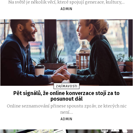
Na světě je několik věcí, které spojují generace, kultury,...
ADMIN
ZAJÍMAVOSTI
Pět signálů, že online konverzace stojí za to
posunout dál
Online seznamování přinese spoustu zpráv, ze kterých nic
není....
ADMIN