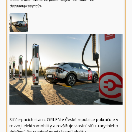
decoding='async'/>
Síť čerpacích stanic ORLEN v České republice pokračuje v
rozvoji elektromobility a rozšiřuje vlastní síť ultrarychlého
dobíjení. Po uvedení první vlastní lokality…