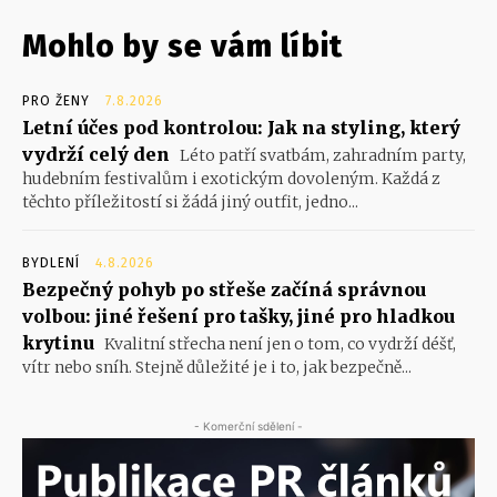
Mohlo by se vám líbit
PRO ŽENY
7.8.2026
Letní účes pod kontrolou: Jak na styling, který
vydrží celý den
Léto patří svatbám, zahradním party,
hudebním festivalům i exotickým dovoleným. Každá z
těchto příležitostí si žádá jiný outfit, jedno...
BYDLENÍ
4.8.2026
Bezpečný pohyb po střeše začíná správnou
volbou: jiné řešení pro tašky, jiné pro hladkou
krytinu
Kvalitní střecha není jen o tom, co vydrží déšť,
vítr nebo sníh. Stejně důležité je i to, jak bezpečně...
- Komerční sdělení -