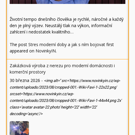
Životní tempo dnešního člověka je rychlé, náročné a každý
den je plný výzev. Neustálý tlak na výkon, informační
zahlcení i nedostatek kvalitního…
The post
Stres moderní doby a jak s ním bojovat
first
appeared on
NovinkyIN
.
Zakázková výroba z nerezu pro moderní domácnosti i
komerční prostory
30 března 2026
-
<img alt='' src='https://www.novinkyin.cz/wp-
content/uploads/2023/08/cropped-001.-Wiki-Favi-1-22x22.png'
srcset='https://www.novinkyin.cz/wp-
content/uploads/2023/08/cropped-001.-Wiki-Favi-1-44x44.png 2x'
class='avatar avatar-22 photo' height='22' width='22'
decoding='async'/>