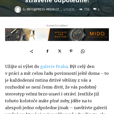
strávené odpoledne!
-
By
INFO@PRESS-MEDIA.CZ
1756
4.11.2015
0
- Komerční sdělení -
Užijte si výlet do
galerie Praha
. Být celý den
v práci a mít celou řadu povinností ještě doma – to
je každodenní rutina drtivé většiny z vás a
rozhodně se není čemu divit, že vás podobný
stereotyp velmi brzo unaví i otráví. Jestliže již
tohoto kolotoče máte plné zuby, jděte na to
alespoň jedno odpoledne jinak – navštivte galerii