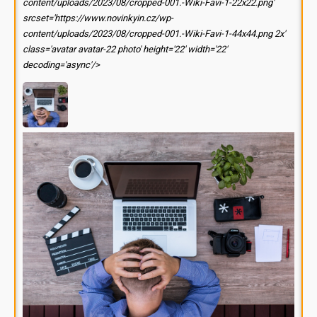
content/uploads/2023/08/cropped-001.-Wiki-Favi-1-22x22.png'
srcset='https://www.novinkyin.cz/wp-
content/uploads/2023/08/cropped-001.-Wiki-Favi-1-44x44.png 2x'
class='avatar avatar-22 photo' height='22' width='22'
decoding='async'/>