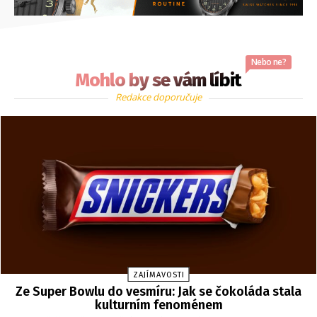
Nebo ne?
Mohlo by se vám líbit
Redakce doporučuje
ZAJÍMAVOSTI
Ze Super Bowlu do vesmíru: Jak se čokoláda stala
kulturním fenoménem