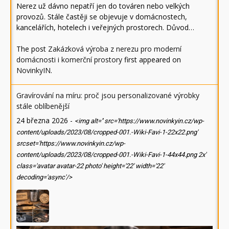
Nerez už dávno nepatří jen do továren nebo velkých
provozů. Stále častěji se objevuje v domácnostech,
kancelářích, hotelech i veřejných prostorech. Důvod…
The post
Zakázková výroba z nerezu pro moderní
domácnosti i komerční prostory
first appeared on
NovinkyIN
.
Gravírování na míru: proč jsou personalizované výrobky
stále oblíbenější
24 března 2026
-
<img alt='' src='https://www.novinkyin.cz/wp-
content/uploads/2023/08/cropped-001.-Wiki-Favi-1-22x22.png'
srcset='https://www.novinkyin.cz/wp-
content/uploads/2023/08/cropped-001.-Wiki-Favi-1-44x44.png 2x'
class='avatar avatar-22 photo' height='22' width='22'
decoding='async'/>