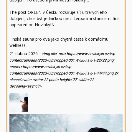
The post
ORLEN v Česku rozšiřuje síť ultrarychlého
dobíjení, chce být jedničkou mezi čerpacími stanicemi
first
appeared on
NovinkyIN
.
Finská sauna pro dva jako chytrá cesta k domácímu
wellness
21 dubna 2026
-
<img alt='' src='https://www.novinkyin.cz/wp-
content/uploads/2023/08/cropped-001.-Wiki-Favi-1-22x22.png'
srcset='https://www.novinkyin.cz/wp-
content/uploads/2023/08/cropped-001.-Wiki-Favi-1-44x44.png 2x'
class='avatar avatar-22 photo' height='22' width='22'
decoding='async'/>