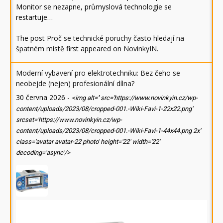
Monitor se nezapne, průmyslová technologie se
restartuje…
The post
Proč se technické poruchy často hledají na
špatném místě
first appeared on
NovinkyIN
.
Moderní vybavení pro elektrotechniku: Bez čeho se
neobejde (nejen) profesionální dílna?
30 června 2026
-
<img alt='' src='https://www.novinkyin.cz/wp-
content/uploads/2023/08/cropped-001.-Wiki-Favi-1-22x22.png'
srcset='https://www.novinkyin.cz/wp-
content/uploads/2023/08/cropped-001.-Wiki-Favi-1-44x44.png 2x'
class='avatar avatar-22 photo' height='22' width='22'
decoding='async'/>