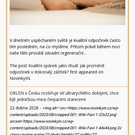
V dnešním uspěchaném světě je kvalitní odpočinek často
tím posledním, na co myslíme. Přitom právě během noci
naše tělo provádí zásadní regenerační…
The post
Kvalitní spánek jako rituál: Jak proměnit
odpočinek v dokonalý zážitek?
first appeared on
NovinkyIN
.
ORLEN v Česku rozšiřuje síť ultrarychlého dobíjení, chce
být jedničkou mezi čerpacími stanicemi
22 dubna 2026
-
<img alt='' src='https://www.novinkyin.cz/wp-
content/uploads/2023/08/cropped-001.-Wiki-Favi-1-22x22.png'
srcset='https://www.novinkyin.cz/wp-
content/uploads/2023/08/cropped-001.-Wiki-Favi-1-44x44.png 2x'
class='avatar avatar-22 photo' height='22' width='22'