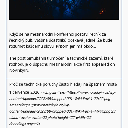
Když se na mezinárodní konferenci postaví řečník za
řečnický pult, většina účastníků očekává jediné. Že bude
rozumět každému slovu. Přitom jen málokdo…
The post
Simultánní tlumočení a technické zázemí, které
rozhoduje o úspěchu mezinárodní akce
first appeared on
NovinkyIN
.
Proč se technické poruchy často hledají na špatném místě
1 července 2026
-
<img alt='' src='https://www.novinkyin.cz/wp-
content/uploads/2023/08/cropped-001.-Wiki-Favi-1-22x22.png'
srcset='https://www.novinkyin.cz/wp-
content/uploads/2023/08/cropped-001.-Wiki-Favi-1-44x44.png 2x'
class='avatar avatar-22 photo' height='22' width='22'
decoding='async'/>