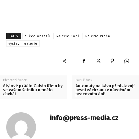
TAGS
aukce obrazů
Galerie Kodl
Galerie Praha
výstavní galerie
Předchozí článek
Další článek
Stylové prádlo Calvin Klein by
Automaty na kávu představují
ve vašem šatníku nemělo
první záchranu v náročném
chybět
pracovním dni!
info@press-media.cz