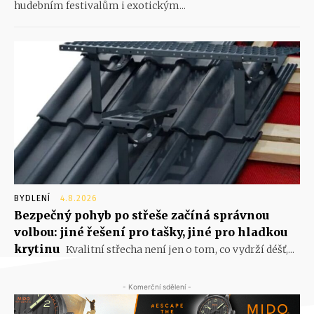
hudebním festivalům i exotickým...
BYDLENÍ
4.8.2026
Bezpečný pohyb po střeše začíná správnou
volbou: jiné řešení pro tašky, jiné pro hladkou
krytinu
Kvalitní střecha není jen o tom, co vydrží déšť,...
- Komerční sdělení -