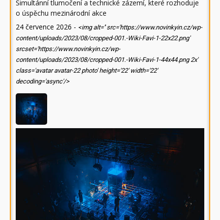
Simultánní tlumočení a technické zázemí, které rozhoduje
o úspěchu mezinárodní akce
24 července 2026
-
<img alt='' src='https://www.novinkyin.cz/wp-
content/uploads/2023/08/cropped-001.-Wiki-Favi-1-22x22.png'
srcset='https://www.novinkyin.cz/wp-
content/uploads/2023/08/cropped-001.-Wiki-Favi-1-44x44.png 2x'
class='avatar avatar-22 photo' height='22' width='22'
decoding='async'/>