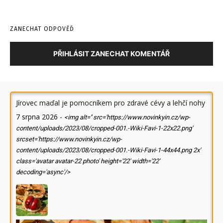
ZANECHAT ODPOVĚĎ
PŘIHLÁSIT ZANECHAT KOMENTÁŘ
Jírovec maďal je pomocníkem pro zdravé cévy a lehčí nohy
7 srpna 2026
-
<img alt='' src='https://www.novinkyin.cz/wp-
content/uploads/2023/08/cropped-001.-Wiki-Favi-1-22x22.png'
srcset='https://www.novinkyin.cz/wp-
content/uploads/2023/08/cropped-001.-Wiki-Favi-1-44x44.png 2x'
class='avatar avatar-22 photo' height='22' width='22'
decoding='async'/>