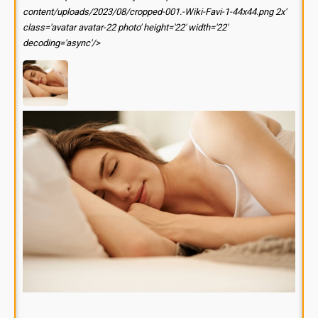
content/uploads/2023/08/cropped-001.-Wiki-Favi-1-44x44.png 2x'
class='avatar avatar-22 photo' height='22' width='22'
decoding='async'/>