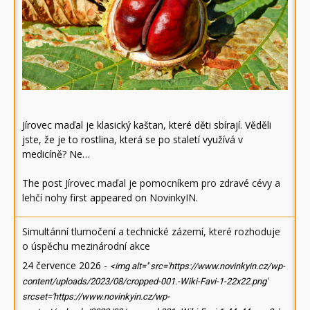
Jírovec maďal je klasický kaštan, které děti sbírají. Věděli
jste, že je to rostlina, která se po staletí využívá v
medicíně? Ne…
The post
Jírovec maďal je pomocníkem pro zdravé cévy a
lehčí nohy
first appeared on
NovinkyIN
.
Simultánní tlumočení a technické zázemí, které rozhoduje
o úspěchu mezinárodní akce
24 července 2026
-
<img alt='' src='https://www.novinkyin.cz/wp-
content/uploads/2023/08/cropped-001.-Wiki-Favi-1-22x22.png'
srcset='https://www.novinkyin.cz/wp-