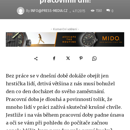
pracovním dni!
-
By
INFO@PRESS-MEDIA.CZ
1561
4.11.2015
0
- Komerční sdělení -
Bez práce se v dnešní době dokáže obejít jen
hrstička lidí, drtivá většina z nás musí bohužel
den co den docházet do svého zaměstnání.
Pracovní doba je dlouhá a povinností tolik, že
mnoho lidí v práci zažívá skutečně krušné chvíle.
Jestliže i na vás během pracovní doby padne únava
a oči se vám při pohledu do počítače začnou