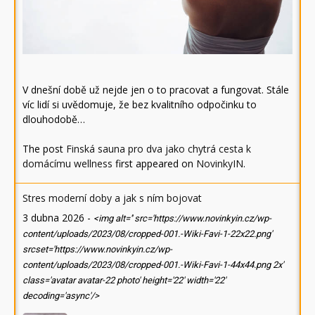
V dnešní době už nejde jen o to pracovat a fungovat. Stále
víc lidí si uvědomuje, že bez kvalitního odpočinku to
dlouhodobě…
The post
Finská sauna pro dva jako chytrá cesta k
domácímu wellness
first appeared on
NovinkyIN
.
Stres moderní doby a jak s ním bojovat
3 dubna 2026
-
<img alt='' src='https://www.novinkyin.cz/wp-
content/uploads/2023/08/cropped-001.-Wiki-Favi-1-22x22.png'
srcset='https://www.novinkyin.cz/wp-
content/uploads/2023/08/cropped-001.-Wiki-Favi-1-44x44.png 2x'
class='avatar avatar-22 photo' height='22' width='22'
decoding='async'/>