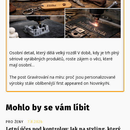
Osobní detail, který dělá velký rozdíl V době, kdy je trh plný
sériově vyráběných produktů, roste zájem o věci, které
mají osobní…
The post
Gravírování na míru: proč jsou personalizované
výrobky stále oblíbenější
first appeared on
NovinkyIN
.
Mohlo by se vám líbit
PRO ŽENY
7.8.2026
Letní účes pod kontrolou: Jak na styling, který