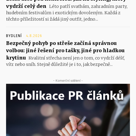
vydrží celý den
Léto patří svatbám, zahradním party,
hudebním festivalům i exotickým dovoleným. Každá z
těchto příležitostí si žádá jiný outfit, jedno...
BYDLENÍ
4.8.2026
Bezpečný pohyb po střeše začíná správnou
volbou: jiné řešení pro tašky, jiné pro hladkou
krytinu
Kvalitní střecha není jen o tom, co vydrží déšť,
vítr nebo sníh. Stejně důležité je i to, jak bezpečně...
- Komerční sdělení -