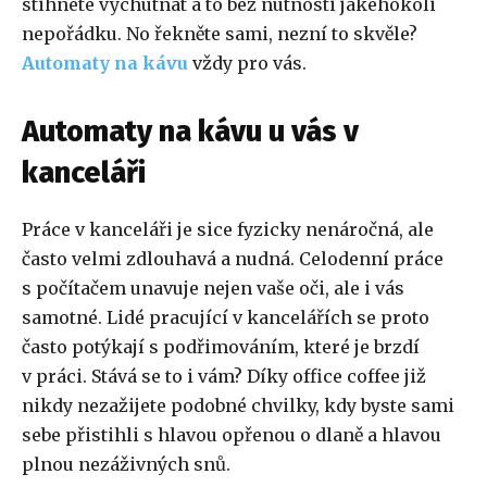
stihnete vychutnat a to bez nutnosti jakéhokoli
nepořádku. No řekněte sami, nezní to skvěle?
Automaty na kávu
vždy pro vás.
Automaty na kávu u vás v
kanceláři
Práce v kanceláři je sice fyzicky nenáročná, ale
často velmi zdlouhavá a nudná. Celodenní práce
s počítačem unavuje nejen vaše oči, ale i vás
samotné. Lidé pracující v kancelářích se proto
často potýkají s podřimováním, které je brzdí
v práci. Stává se to i vám? Díky office coffee již
nikdy nezažijete podobné chvilky, kdy byste sami
sebe přistihli s hlavou opřenou o dlaně a hlavou
plnou nezáživných snů.