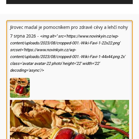
Jírovec maďal je pomocníkem pro zdravé cévy a lehčí nohy
7 srpna 2026
-
<img alt='' src='https://www.novinkyin.cz/wp-
content/uploads/2023/08/cropped-001.-Wiki-Favi-1-22x22.png'
srcset='https://www.novinkyin.cz/wp-
content/uploads/2023/08/cropped-001.-Wiki-Favi-1-44x44.png 2x'
class='avatar avatar-22 photo' height='22' width='22'
decoding='async'/>