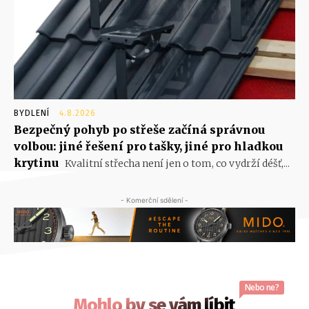
BYDLENÍ
4.8.2026
Bezpečný pohyb po střeše začíná správnou
volbou: jiné řešení pro tašky, jiné pro hladkou
krytinu
Kvalitní střecha není jen o tom, co vydrží déšť,...
- Komerční sdělení -
Nebo ne?
Mohlo by se vám líbit