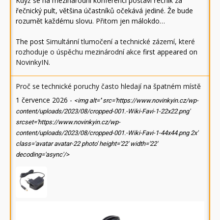
Když se na mezinárodní konferenci postaví řečník za
řečnický pult, většina účastníků očekává jediné. Že bude
rozumět každému slovu. Přitom jen málokdo…
The post
Simultánní tlumočení a technické zázemí, které
rozhoduje o úspěchu mezinárodní akce
first appeared on
NovinkyIN
.
Proč se technické poruchy často hledají na špatném místě
1 července 2026
-
<img alt='' src='https://www.novinkyin.cz/wp-
content/uploads/2023/08/cropped-001.-Wiki-Favi-1-22x22.png'
srcset='https://www.novinkyin.cz/wp-
content/uploads/2023/08/cropped-001.-Wiki-Favi-1-44x44.png 2x'
class='avatar avatar-22 photo' height='22' width='22'
decoding='async'/>