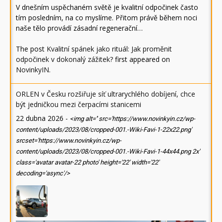
V dnešním uspěchaném světě je kvalitní odpočinek často
tím posledním, na co myslíme. Přitom právě během noci
naše tělo provádí zásadní regenerační…
The post
Kvalitní spánek jako rituál: Jak proměnit
odpočinek v dokonalý zážitek?
first appeared on
NovinkyIN
.
ORLEN v Česku rozšiřuje síť ultrarychlého dobíjení, chce
být jedničkou mezi čerpacími stanicemi
22 dubna 2026
-
<img alt='' src='https://www.novinkyin.cz/wp-
content/uploads/2023/08/cropped-001.-Wiki-Favi-1-22x22.png'
srcset='https://www.novinkyin.cz/wp-
content/uploads/2023/08/cropped-001.-Wiki-Favi-1-44x44.png 2x'
class='avatar avatar-22 photo' height='22' width='22'
decoding='async'/>