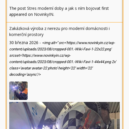
The post
Stres moderní doby a jak s ním bojovat
first
appeared on
NovinkyIN
.
Zakázková výroba z nerezu pro moderní domácnosti i
komerční prostory
30 března 2026
-
<img alt='' src='https://www.novinkyin.cz/wp-
content/uploads/2023/08/cropped-001.-Wiki-Favi-1-22x22.png'
srcset='https://www.novinkyin.cz/wp-
content/uploads/2023/08/cropped-001.-Wiki-Favi-1-44x44.png 2x'
class='avatar avatar-22 photo' height='22' width='22'
decoding='async'/>