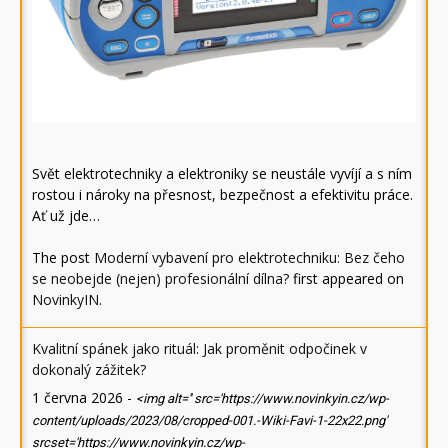
Svět elektrotechniky a elektroniky se neustále vyvíjí a s ním
rostou i nároky na přesnost, bezpečnost a efektivitu práce.
Ať už jde…
The post
Moderní vybavení pro elektrotechniku: Bez čeho
se neobejde (nejen) profesionální dílna?
first appeared on
NovinkyIN
.
Kvalitní spánek jako rituál: Jak proměnit odpočinek v
dokonalý zážitek?
1 června 2026
-
<img alt='' src='https://www.novinkyin.cz/wp-
content/uploads/2023/08/cropped-001.-Wiki-Favi-1-22x22.png'
srcset='https://www.novinkyin.cz/wp-