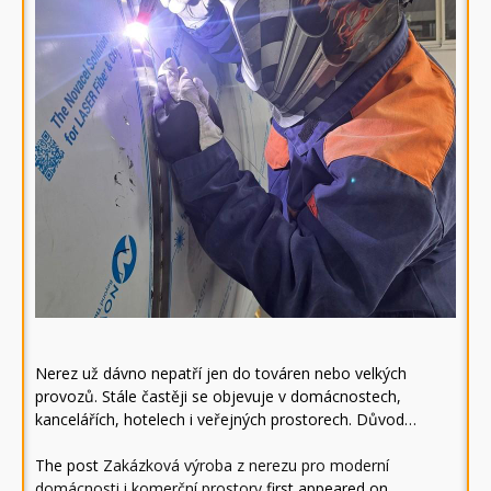
Nerez už dávno nepatří jen do továren nebo velkých
provozů. Stále častěji se objevuje v domácnostech,
kancelářích, hotelech i veřejných prostorech. Důvod…
The post
Zakázková výroba z nerezu pro moderní
domácnosti i komerční prostory
first appeared on