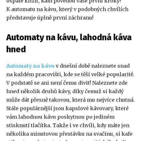
ospale klížit, kam povedou vaše první kroky?
K automatu na kávu, který v podobných chvílích
představuje úplně první záchranu!
Automaty na kávu, lahodná káva
hned
Automaty na kávu
v dnešní době naleznete snad
na každém pracovišti, kde se těší velké popularitě.
V podstatě se ani není čemu divit! Naleznete zde
hned několik druhů kávy, díky čemuž si každý
může dát přesně takovou, která mu nejvíce chutná.
Stále populárnější jsou kapslové kávovary, které
vám lahodnou kávu poskytnou po jediném
stisknutí tlačítka. Takže i ve chvíli, kdy máte jen
několika minutovou přestávku na svačinu, si kafe