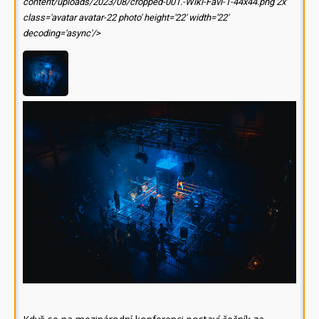
content/uploads/2023/08/cropped-001.-Wiki-Favi-1-44x44.png 2x'
class='avatar avatar-22 photo' height='22' width='22'
decoding='async'/>