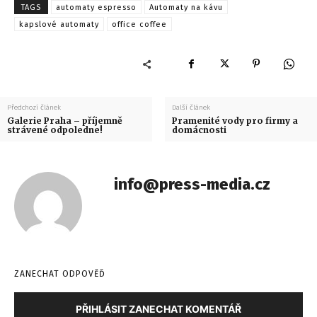
TAGS
automaty espresso
Automaty na kávu
kapslové automaty
office coffee
Předchozí článek
Další článek
Galerie Praha – příjemně
Pramenité vody pro firmy a
strávené odpoledne!
domácnosti
info@press-media.cz
ZANECHAT ODPOVĚĎ
PŘIHLÁSIT ZANECHAT KOMENTÁŘ