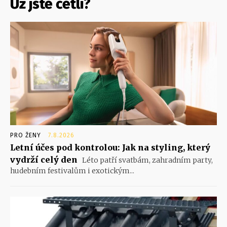
Už jste četli?
PRO ŽENY
7.8.2026
Letní účes pod kontrolou: Jak na styling, který
vydrží celý den
Léto patří svatbám, zahradním party,
hudebním festivalům i exotickým...