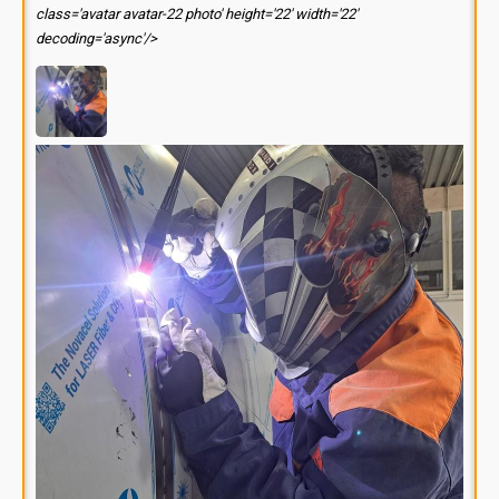
class='avatar avatar-22 photo' height='22' width='22'
decoding='async'/>