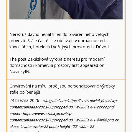
Nerez už dávno nepatří jen do továren nebo velkých
provozů. Stále častěji se objevuje v domácnostech,
kancelářích, hotelech i veřejných prostorech. Důvod…
The post
Zakázková výroba z nerezu pro moderní
domácnosti i komerční prostory
first appeared on
NovinkyIN
.
Gravírování na míru: proč jsou personalizované výrobky
stále oblíbenější
24 března 2026
-
<img alt='' src='https://www.novinkyin.cz/wp-
content/uploads/2023/08/cropped-001.-Wiki-Favi-1-22x22.png'
srcset='https://www.novinkyin.cz/wp-
content/uploads/2023/08/cropped-001.-Wiki-Favi-1-44x44.png 2x'
class='avatar avatar-22 photo' height='22' width='22'