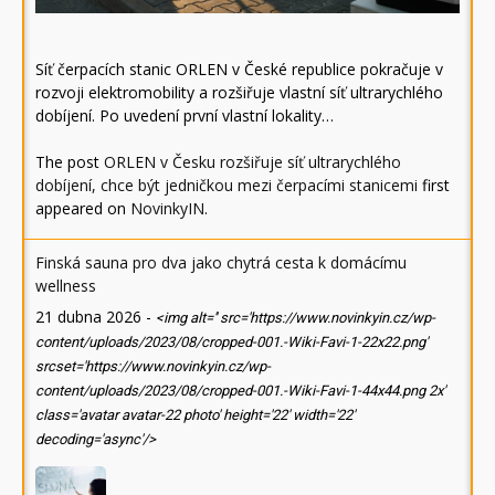
Síť čerpacích stanic ORLEN v České republice pokračuje v
rozvoji elektromobility a rozšiřuje vlastní síť ultrarychlého
dobíjení. Po uvedení první vlastní lokality…
The post
ORLEN v Česku rozšiřuje síť ultrarychlého
dobíjení, chce být jedničkou mezi čerpacími stanicemi
first
appeared on
NovinkyIN
.
Finská sauna pro dva jako chytrá cesta k domácímu
wellness
21 dubna 2026
-
<img alt='' src='https://www.novinkyin.cz/wp-
content/uploads/2023/08/cropped-001.-Wiki-Favi-1-22x22.png'
srcset='https://www.novinkyin.cz/wp-
content/uploads/2023/08/cropped-001.-Wiki-Favi-1-44x44.png 2x'
class='avatar avatar-22 photo' height='22' width='22'
decoding='async'/>