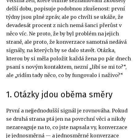
Většina žen, které online seznamování zkoušely
delší dobu, popisuje podobnou zkušenost: první
týdny jsou plné zpráv, ale po chvíli se ukáže, že
devadesát procent z nich nemá šanci přerůst v
něco víc. Ne proto, že by byl problém na jejich
straně, ale proto, že konverzace samotná nedává
signály, na kterých by se dalo stavět. Otázka,
kterou by si měla položit každá žena po pár dnech
psaní s novým kontaktem, nezní „líbí se mi to?“,
ale „vidím tady něco, co by fungovalo i naživo?“
1. Otázky jdou oběma směry
První a nejjednodušší signál je rovnováha. Pokud
se druhá strana ptá jen na povrchní věci a nikdy
nezareaguje na to, co jste napsala vy, konverzace
je jednosměrná — a jednosměrné konverzace