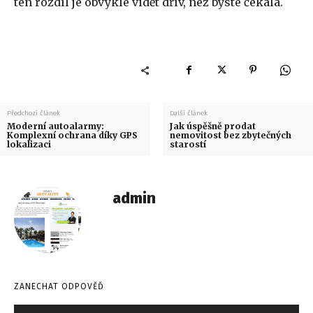
ten rozdíl je obvykle vidět dřív, než byste čekala.
Předchozí článek
Další článek
Moderní autoalarmy:
Jak úspěšně prodat
Komplexní ochrana díky GPS
nemovitost bez zbytečných
lokalizaci
starostí
admin
ZANECHAT ODPOVĚĎ