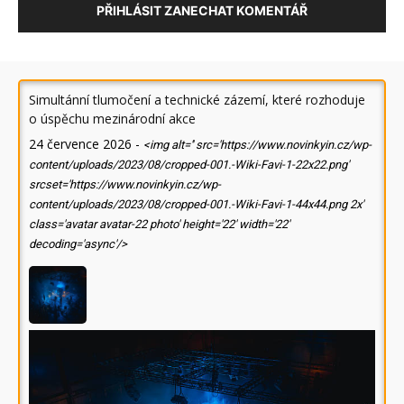
PŘIHLÁSIT ZANECHAT KOMENTÁŘ
Simultánní tlumočení a technické zázemí, které rozhoduje
o úspěchu mezinárodní akce
24 července 2026
-
<img alt='' src='https://www.novinkyin.cz/wp-
content/uploads/2023/08/cropped-001.-Wiki-Favi-1-22x22.png'
srcset='https://www.novinkyin.cz/wp-
content/uploads/2023/08/cropped-001.-Wiki-Favi-1-44x44.png 2x'
class='avatar avatar-22 photo' height='22' width='22'
decoding='async'/>