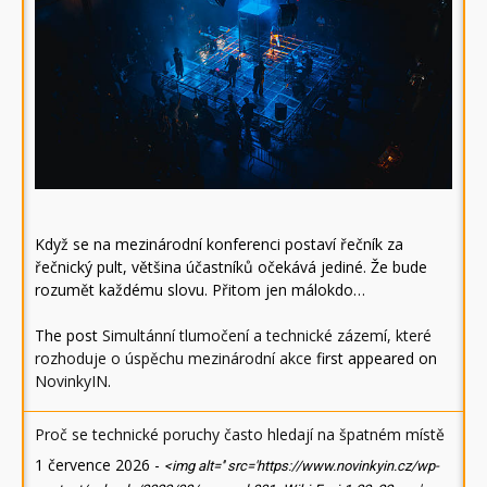
Když se na mezinárodní konferenci postaví řečník za
řečnický pult, většina účastníků očekává jediné. Že bude
rozumět každému slovu. Přitom jen málokdo…
The post
Simultánní tlumočení a technické zázemí, které
rozhoduje o úspěchu mezinárodní akce
first appeared on
NovinkyIN
.
Proč se technické poruchy často hledají na špatném místě
1 července 2026
-
<img alt='' src='https://www.novinkyin.cz/wp-