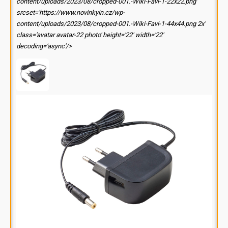
content/uploads/2023/08/cropped-001.-Wiki-Favi-1-22x22.png'
srcset='https://www.novinkyin.cz/wp-
content/uploads/2023/08/cropped-001.-Wiki-Favi-1-44x44.png 2x'
class='avatar avatar-22 photo' height='22' width='22'
decoding='async'/>