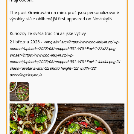
The post
Gravírování na míru: proč jsou personalizované
výrobky stále oblíbenější
first appeared on
NovinkyIN
.
Kuriozity ze světa tradiční asijské výživy
21 března 2026
-
<img alt='' src='https://www.novinkyin.cz/wp-
content/uploads/2023/08/cropped-001.-Wiki-Favi-1-22x22.png'
srcset='https://www.novinkyin.cz/wp-
content/uploads/2023/08/cropped-001.-Wiki-Favi-1-44x44.png 2x'
class='avatar avatar-22 photo' height='22' width='22'
decoding='async'/>