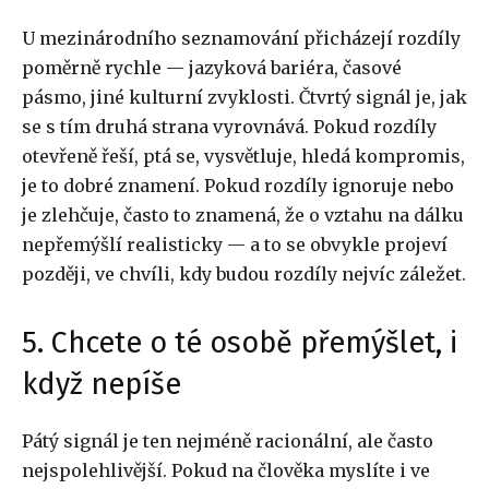
U mezinárodního seznamování přicházejí rozdíly
poměrně rychle — jazyková bariéra, časové
pásmo, jiné kulturní zvyklosti. Čtvrtý signál je, jak
se s tím druhá strana vyrovnává. Pokud rozdíly
otevřeně řeší, ptá se, vysvětluje, hledá kompromis,
je to dobré znamení. Pokud rozdíly ignoruje nebo
je zlehčuje, často to znamená, že o vztahu na dálku
nepřemýšlí realisticky — a to se obvykle projeví
později, ve chvíli, kdy budou rozdíly nejvíc záležet.
5. Chcete o té osobě přemýšlet, i
když nepíše
Pátý signál je ten nejméně racionální, ale často
nejspolehlivější. Pokud na člověka myslíte i ve