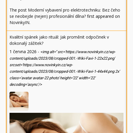
The post
Moderní vybavení pro elektrotechniku: Bez čeho
se neobejde (nejen) profesionální dílna?
first appeared on
NovinkyIN
.
Kvalitní spánek jako rituál: Jak proměnit odpočinek v
dokonalý zážitek?
1 června 2026
-
<img alt='' src='https://www.novinkyin.cz/wp-
content/uploads/2023/08/cropped-001.-Wiki-Favi-1-22x22.png'
srcset='https://www.novinkyin.cz/wp-
content/uploads/2023/08/cropped-001.-Wiki-Favi-1-44x44.png 2x'
class='avatar avatar-22 photo' height='22' width='22'
decoding='async'/>