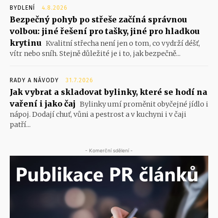
BYDLENÍ
4.8.2026
Bezpečný pohyb po střeše začíná správnou
volbou: jiné řešení pro tašky, jiné pro hladkou
krytinu
Kvalitní střecha není jen o tom, co vydrží déšť,
vítr nebo sníh. Stejně důležité je i to, jak bezpečně...
RADY A NÁVODY
31.7.2026
Jak vybrat a skladovat bylinky, které se hodí na
vaření i jako čaj
Bylinky umí proměnit obyčejné jídlo i
nápoj. Dodají chuť, vůni a pestrost a v kuchyni i v čaji
patří...
- Komerční sdělení -