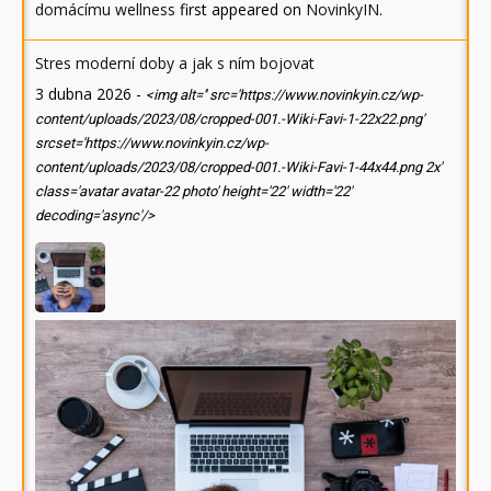
domácímu wellness
first appeared on
NovinkyIN
.
Stres moderní doby a jak s ním bojovat
3 dubna 2026
-
<img alt='' src='https://www.novinkyin.cz/wp-
content/uploads/2023/08/cropped-001.-Wiki-Favi-1-22x22.png'
srcset='https://www.novinkyin.cz/wp-
content/uploads/2023/08/cropped-001.-Wiki-Favi-1-44x44.png 2x'
class='avatar avatar-22 photo' height='22' width='22'
decoding='async'/>