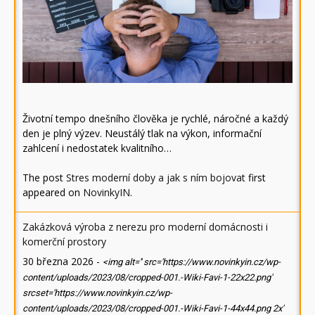
Životní tempo dnešního člověka je rychlé, náročné a každý
den je plný výzev. Neustálý tlak na výkon, informační
zahlcení i nedostatek kvalitního…
The post
Stres moderní doby a jak s ním bojovat
first
appeared on
NovinkyIN
.
Zakázková výroba z nerezu pro moderní domácnosti i
komerční prostory
30 března 2026
-
<img alt='' src='https://www.novinkyin.cz/wp-
content/uploads/2023/08/cropped-001.-Wiki-Favi-1-22x22.png'
srcset='https://www.novinkyin.cz/wp-
content/uploads/2023/08/cropped-001.-Wiki-Favi-1-44x44.png 2x'