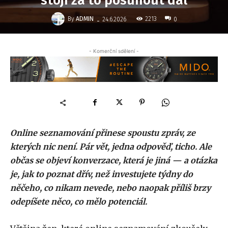
stojí za to posunout dál
-
By
ADMIN
2213
24.6.2026
0
- Komerční sdělení -
Online seznamování přinese spoustu zpráv, ze
kterých nic není. Pár vět, jedna odpověď, ticho. Ale
občas se objeví konverzace, která je jiná — a otázka
je, jak to poznat dřív, než investujete týdny do
něčeho, co nikam nevede, nebo naopak příliš brzy
odepíšete něco, co mělo potenciál.