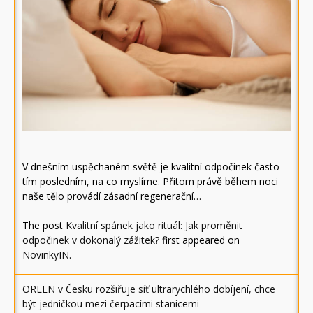
V dnešním uspěchaném světě je kvalitní odpočinek často
tím posledním, na co myslíme. Přitom právě během noci
naše tělo provádí zásadní regenerační…
The post
Kvalitní spánek jako rituál: Jak proměnit
odpočinek v dokonalý zážitek?
first appeared on
NovinkyIN
.
ORLEN v Česku rozšiřuje síť ultrarychlého dobíjení, chce
být jedničkou mezi čerpacími stanicemi