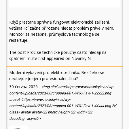
Když přestane správně fungovat elektronické zařízení,
většina lidí začne přirozeně hledat problém právě v něm.
Monitor se nezapne, průmyslová technologie se
restartuje…
The post
Proč se technické poruchy často hledají na
špatném místě
first appeared on
NovinkyIN
.
Moderní vybavení pro elektrotechniku: Bez čeho se
neobejde (nejen) profesionální dílna?
30 června 2026
-
<img alt='' src='https://www.novinkyin.cz/wp-
content/uploads/2023/08/cropped-001.-Wiki-Favi-1-22x22.png'
srcset='https://www.novinkyin.cz/wp-
content/uploads/2023/08/cropped-001.-Wiki-Favi-1-44x44.png 2x'
class='avatar avatar-22 photo' height='22' width='22'
decoding='async'/>