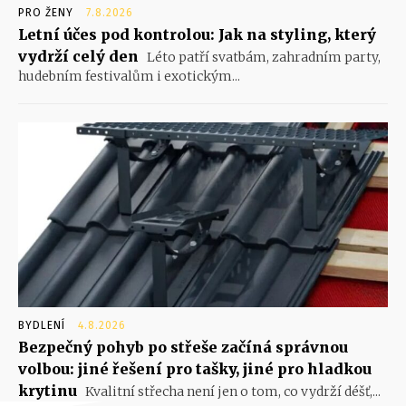
PRO ŽENY
7.8.2026
Letní účes pod kontrolou: Jak na styling, který
vydrží celý den
Léto patří svatbám, zahradním party,
hudebním festivalům i exotickým...
BYDLENÍ
4.8.2026
Bezpečný pohyb po střeše začíná správnou
volbou: jiné řešení pro tašky, jiné pro hladkou
krytinu
Kvalitní střecha není jen o tom, co vydrží déšť,...