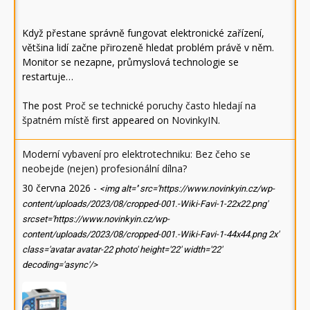
Když přestane správně fungovat elektronické zařízení,
většina lidí začne přirozeně hledat problém právě v něm.
Monitor se nezapne, průmyslová technologie se
restartuje…
The post
Proč se technické poruchy často hledají na
špatném místě
first appeared on
NovinkyIN
.
Moderní vybavení pro elektrotechniku: Bez čeho se
neobejde (nejen) profesionální dílna?
30 června 2026
-
<img alt='' src='https://www.novinkyin.cz/wp-
content/uploads/2023/08/cropped-001.-Wiki-Favi-1-22x22.png'
srcset='https://www.novinkyin.cz/wp-
content/uploads/2023/08/cropped-001.-Wiki-Favi-1-44x44.png 2x'
class='avatar avatar-22 photo' height='22' width='22'
decoding='async'/>