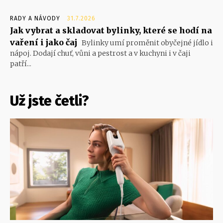
RADY A NÁVODY
31.7.2026
Jak vybrat a skladovat bylinky, které se hodí na
vaření i jako čaj
Bylinky umí proměnit obyčejné jídlo i
nápoj. Dodají chuť, vůni a pestrost a v kuchyni i v čaji
patří...
Už jste četli?