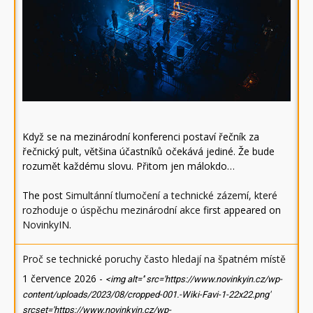
Když se na mezinárodní konferenci postaví řečník za
řečnický pult, většina účastníků očekává jediné. Že bude
rozumět každému slovu. Přitom jen málokdo…
The post
Simultánní tlumočení a technické zázemí, které
rozhoduje o úspěchu mezinárodní akce
first appeared on
NovinkyIN
.
Proč se technické poruchy často hledají na špatném místě
1 července 2026
-
<img alt='' src='https://www.novinkyin.cz/wp-
content/uploads/2023/08/cropped-001.-Wiki-Favi-1-22x22.png'
srcset='https://www.novinkyin.cz/wp-