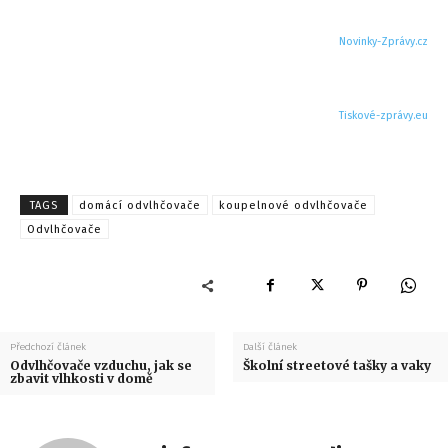
Novinky-Zprávy.cz
Tiskové-zprávy.eu
TAGS
domácí odvlhčovače
koupelnové odvlhčovače
Odvlhčovače
Předchozí článek
Další článek
Odvlhčovače vzduchu, jak se
Školní streetové tašky a vaky
zbavit vlhkosti v domě