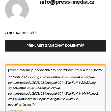
info@press-media.cz
ZANECHAT ODPOVĚĎ
PŘIHLÁSIT ZANECHAT KOMENTÁŘ
Jírovec maďal je pomocníkem pro zdravé cévy a lehčí nohy
7 srpna 2026
-
<img alt='' src='https://www.novinkyin.cz/wp-
content/uploads/2023/08/cropped-001.-Wiki-Favi-1-22x22.png'
srcset='https://www.novinkyin.cz/wp-
content/uploads/2023/08/cropped-001.-Wiki-Favi-1-44x44.png 2x'
class='avatar avatar-22 photo' height='22' width='22'
decoding='async'/>