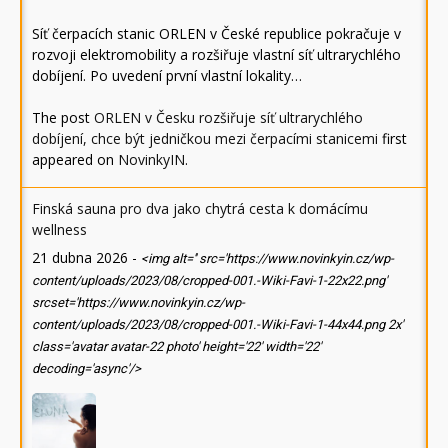
Síť čerpacích stanic ORLEN v České republice pokračuje v
rozvoji elektromobility a rozšiřuje vlastní síť ultrarychlého
dobíjení. Po uvedení první vlastní lokality…
The post
ORLEN v Česku rozšiřuje síť ultrarychlého
dobíjení, chce být jedničkou mezi čerpacími stanicemi
first
appeared on
NovinkyIN
.
Finská sauna pro dva jako chytrá cesta k domácímu
wellness
21 dubna 2026
-
<img alt='' src='https://www.novinkyin.cz/wp-
content/uploads/2023/08/cropped-001.-Wiki-Favi-1-22x22.png'
srcset='https://www.novinkyin.cz/wp-
content/uploads/2023/08/cropped-001.-Wiki-Favi-1-44x44.png 2x'
class='avatar avatar-22 photo' height='22' width='22'
decoding='async'/>