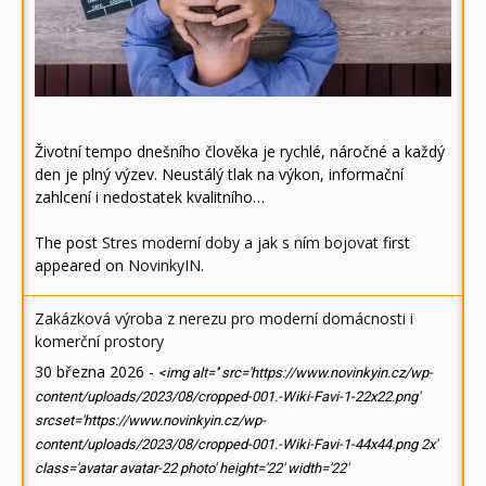
Životní tempo dnešního člověka je rychlé, náročné a každý
den je plný výzev. Neustálý tlak na výkon, informační
zahlcení i nedostatek kvalitního…
The post
Stres moderní doby a jak s ním bojovat
first
appeared on
NovinkyIN
.
Zakázková výroba z nerezu pro moderní domácnosti i
komerční prostory
30 března 2026
-
<img alt='' src='https://www.novinkyin.cz/wp-
content/uploads/2023/08/cropped-001.-Wiki-Favi-1-22x22.png'
srcset='https://www.novinkyin.cz/wp-
content/uploads/2023/08/cropped-001.-Wiki-Favi-1-44x44.png 2x'
class='avatar avatar-22 photo' height='22' width='22'