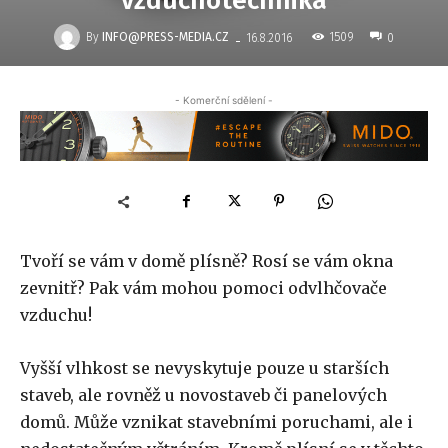
vzduchotechnika
-
By
INFO@PRESS-MEDIA.CZ
1509
16.8.2016
0
- Komerční sdělení -
Tvoří se vám v domě plísně? Rosí se vám okna
zevnitř? Pak vám mohou pomoci odvlhčovače
vzduchu!
Vyšší vlhkost se nevyskytuje pouze u starších
staveb, ale rovněž u novostaveb či panelových
domů. Může vznikat stavebními poruchami, ale i