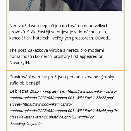
Nerez už dávno nepatří jen do továren nebo velkých
provozů. Stále častěji se objevuje v domácnostech,
kancelářích, hotelech i veřejných prostorech. Důvod…
The post
Zakázková výroba z nerezu pro moderní
domácnosti i komerční prostory
first appeared on
NovinkyIN
.
Gravírování na míru: proč jsou personalizované výrobky
stále oblíbenější
24 března 2026
-
<img alt='' src='https://www.novinkyin.cz/wp-
content/uploads/2023/08/cropped-001.-Wiki-Favi-1-22x22.png'
srcset='https://www.novinkyin.cz/wp-
content/uploads/2023/08/cropped-001.-Wiki-Favi-1-44x44.png 2x'
class='avatar avatar-22 photo' height='22' width='22'
decoding='async'/>