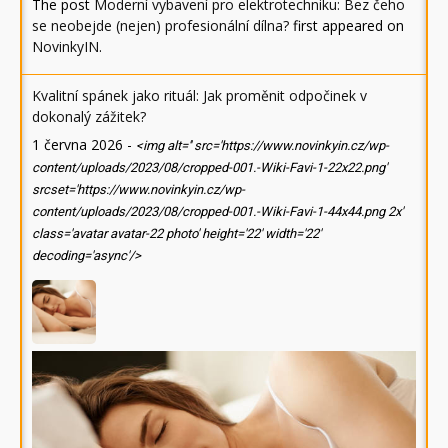
The post
Moderní vybavení pro elektrotechniku: Bez čeho
se neobejde (nejen) profesionální dílna?
first appeared on
NovinkyIN
.
Kvalitní spánek jako rituál: Jak proměnit odpočinek v
dokonalý zážitek?
1 června 2026
-
<img alt='' src='https://www.novinkyin.cz/wp-
content/uploads/2023/08/cropped-001.-Wiki-Favi-1-22x22.png'
srcset='https://www.novinkyin.cz/wp-
content/uploads/2023/08/cropped-001.-Wiki-Favi-1-44x44.png 2x'
class='avatar avatar-22 photo' height='22' width='22'
decoding='async'/>