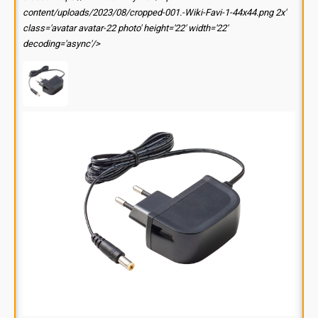
content/uploads/2023/08/cropped-001.-Wiki-Favi-1-44x44.png 2x'
class='avatar avatar-22 photo' height='22' width='22'
decoding='async'/>