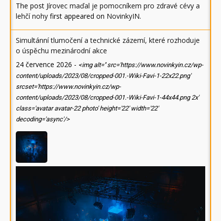
The post
Jírovec maďal je pomocníkem pro zdravé cévy a
lehčí nohy
first appeared on
NovinkyIN
.
Simultánní tlumočení a technické zázemí, které rozhoduje
o úspěchu mezinárodní akce
24 července 2026
-
<img alt='' src='https://www.novinkyin.cz/wp-
content/uploads/2023/08/cropped-001.-Wiki-Favi-1-22x22.png'
srcset='https://www.novinkyin.cz/wp-
content/uploads/2023/08/cropped-001.-Wiki-Favi-1-44x44.png 2x'
class='avatar avatar-22 photo' height='22' width='22'
decoding='async'/>