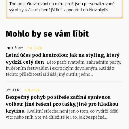
The post
Gravírování na míru: proč jsou personalizované
výrobky stále oblíbenější
first appeared on
NovinkyIN
.
Mohlo by se vám líbit
PRO ŽENY
7.8.2026
Letní účes pod kontrolou: Jak na styling, který
vydrží celý den
Léto patří svatbám, zahradním party,
hudebním festivalům i exotickým dovoleným. Každá z
těchto příležitostí si žádá jiný outfit, jedno...
BYDLENÍ
4.8.2026
Bezpečný pohyb po střeše začíná správnou
volbou: jiné řešení pro tašky, jiné pro hladkou
krytinu
Kvalitní střecha není jen o tom, co vydrží déšť,
vítr nebo sníh. Stejně důležité je i to, jak bezpečně...