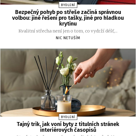
BYDLENÍ
Bezpečný pohyb po střeše začíná správnou
volbou: jiné řešení pro tašky, jiné pro hladkou
krytinu
Kvalitní střecha není jen o tom, co vydrží déšť,...
NIC NETUŠÍM
BYDLENÍ
Tajný trik, jak voní byty z titulních stránek
interiérových časopisů