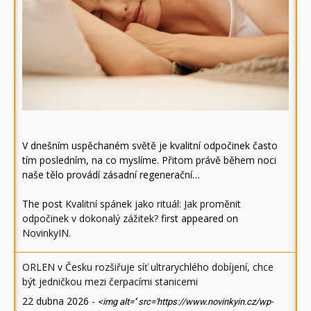
V dnešním uspěchaném světě je kvalitní odpočinek často
tím posledním, na co myslíme. Přitom právě během noci
naše tělo provádí zásadní regenerační…
The post
Kvalitní spánek jako rituál: Jak proměnit
odpočinek v dokonalý zážitek?
first appeared on
NovinkyIN
.
ORLEN v Česku rozšiřuje síť ultrarychlého dobíjení, chce
být jedničkou mezi čerpacími stanicemi
22 dubna 2026
-
<img alt='' src='https://www.novinkyin.cz/wp-