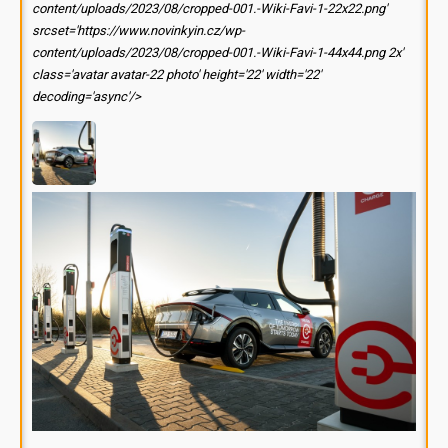
content/uploads/2023/08/cropped-001.-Wiki-Favi-1-22x22.png'
srcset='https://www.novinkyin.cz/wp-
content/uploads/2023/08/cropped-001.-Wiki-Favi-1-44x44.png 2x'
class='avatar avatar-22 photo' height='22' width='22'
decoding='async'/>