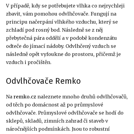
V případě, kdy se potřebujete vlhka co nejrychleji
zbavit, v
ám pomohou odvlhčovače. Fungují na
principu načerpání vlhkého vzduchu, který se
zchladí pod rosný bod. Následně se z něj
přebytečná pára oddělí a v podobě kondenzátu
odteče do jímací nádoby. Odvlhčený vzduch se
následně opět vyfoukne do prostoru, přičemž je
vzduch i pročištěn.
Odvlhčovače Remko
Na
remko.cz
naleznete mnoho druhů odvlhčovačů,
od těch po domácnost až po průmyslové
odvlhčovače. Průmyslové odvlhčovače se hodí do
sklepů, skladů, zimních zahrad či staveb v
náročnějších podmínkách. Jsou to robustní