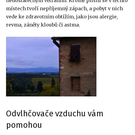
nedostatečným větráním. Kromě plísní se v těchto
místech tvoří nepříjemný zápach, a pobyt v nich
vede ke zdravotním obtížím, jako jsou alergie,
revma, záněty kloubů či astma.
Odvlhčovače
vzduchu vám
pomohou