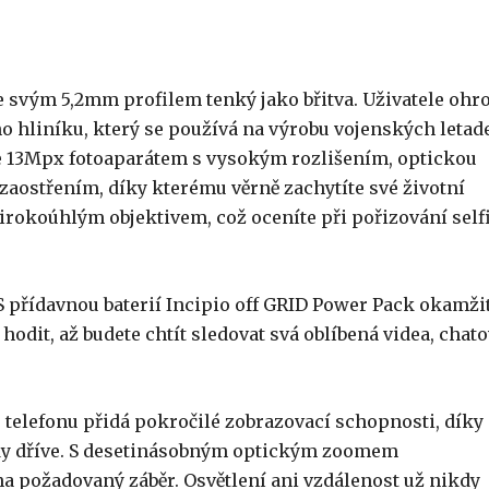
e svým 5,2mm profilem tenký jako břitva. Uživatele ohr
 hliníku, který se používá na výrobu vojenských letade
 13Mpx fotoaparátem s vysokým rozlišením, optickou
zaostřením, díky kterému věrně zachytíte své životní
rokoúhlým objektivem, což oceníte při pořizování self
 přídavnou baterií Incipio off GRID Power Pack okamži
hodit, až budete chtít sledovat svá oblíbená videa, chato
elefonu přidá pokročilé zobrazovací schopnosti, díky
ikdy dříve. S desetinásobným optickým zoomem
na požadovaný záběr. Osvětlení ani vzdálenost už nikdy