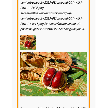
content/uploads/2023/08/cropped-001.-Wiki-
Favi-1-22x22.png'
srcset='https://www.novinkyin.cz/wp-
content/uploads/2023/08/cropped-001.-Wiki-
Favi-1-44x44.png 2x' class='avatar avatar-22
photo' height='22' width='22' decoding='async'/>