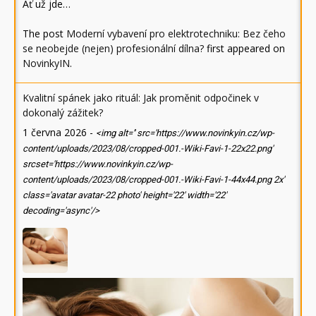
Ať už jde…
The post
Moderní vybavení pro elektrotechniku: Bez čeho
se neobejde (nejen) profesionální dílna?
first appeared on
NovinkyIN
.
Kvalitní spánek jako rituál: Jak proměnit odpočinek v
dokonalý zážitek?
1 června 2026
-
<img alt='' src='https://www.novinkyin.cz/wp-
content/uploads/2023/08/cropped-001.-Wiki-Favi-1-22x22.png'
srcset='https://www.novinkyin.cz/wp-
content/uploads/2023/08/cropped-001.-Wiki-Favi-1-44x44.png 2x'
class='avatar avatar-22 photo' height='22' width='22'
decoding='async'/>