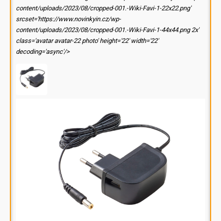
content/uploads/2023/08/cropped-001.-Wiki-Favi-1-22x22.png'
srcset='https://www.novinkyin.cz/wp-
content/uploads/2023/08/cropped-001.-Wiki-Favi-1-44x44.png 2x'
class='avatar avatar-22 photo' height='22' width='22'
decoding='async'/>