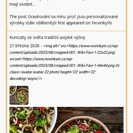
mají osobní…
The post
Gravírování na míru: proč jsou personalizované
výrobky stále oblíbenější
first appeared on
NovinkyIN
.
Kuriozity ze světa tradiční asijské výživy
21 března 2026
-
<img alt='' src='https://www.novinkyin.cz/wp-
content/uploads/2023/08/cropped-001.-Wiki-Favi-1-22x22.png'
srcset='https://www.novinkyin.cz/wp-
content/uploads/2023/08/cropped-001.-Wiki-Favi-1-44x44.png 2x'
class='avatar avatar-22 photo' height='22' width='22'
decoding='async'/>