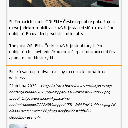
Síť čerpacích stanic ORLEN v České republice pokračuje v
rozvoji elektromobility a rozšiřuje vlastní síť ultrarychlého
dobíjení. Po uvedení první vlastní lokality…
The post
ORLEN v Česku rozšiřuje síť ultrarychlého
dobíjení, chce být jedničkou mezi čerpacími stanicemi
first
appeared on
NovinkyIN
.
Finská sauna pro dva jako chytrá cesta k domácímu
wellness
21 dubna 2026
-
<img alt='' src='https://www.novinkyin.cz/wp-
content/uploads/2023/08/cropped-001.-Wiki-Favi-1-22x22.png'
srcset='https://www.novinkyin.cz/wp-
content/uploads/2023/08/cropped-001.-Wiki-Favi-1-44x44.png 2x'
class='avatar avatar-22 photo' height='22' width='22'
decoding='async'/>