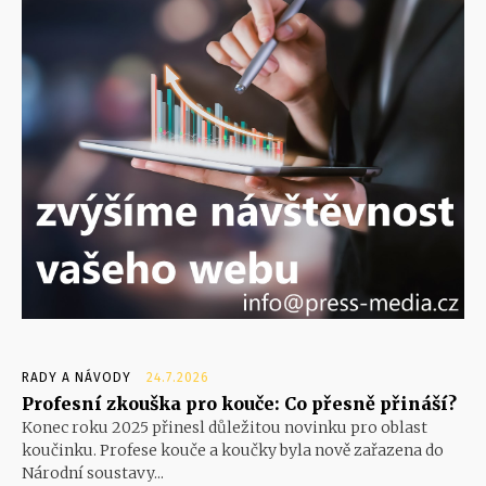
RADY A NÁVODY
24.7.2026
Profesní zkouška pro kouče: Co přesně přináší?
Konec roku 2025 přinesl důležitou novinku pro oblast
koučinku. Profese kouče a koučky byla nově zařazena do
Národní soustavy...