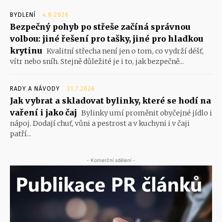
BYDLENÍ
4.8.2026
Bezpečný pohyb po střeše začíná správnou
volbou: jiné řešení pro tašky, jiné pro hladkou
krytinu
Kvalitní střecha není jen o tom, co vydrží déšť,
vítr nebo sníh. Stejně důležité je i to, jak bezpečně...
RADY A NÁVODY
31.7.2026
Jak vybrat a skladovat bylinky, které se hodí na
vaření i jako čaj
Bylinky umí proměnit obyčejné jídlo i
nápoj. Dodají chuť, vůni a pestrost a v kuchyni i v čaji
patří...
- Komerční sdělení -