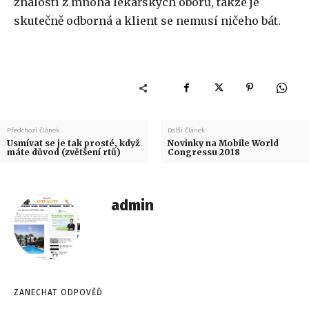
znalostí z mnoha lékařských oborů, takže je
skutečně odborná a klient se nemusí ničeho bát.
Předchozí článek
Další článek
Usmívat se je tak prosté, když
Novinky na Mobile World
máte důvod (zvětšení rtů)
Congressu 2018
admin
ZANECHAT ODPOVĚĎ