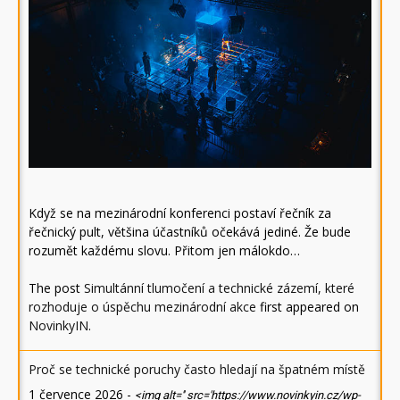
Když se na mezinárodní konferenci postaví řečník za
řečnický pult, většina účastníků očekává jediné. Že bude
rozumět každému slovu. Přitom jen málokdo…
The post
Simultánní tlumočení a technické zázemí, které
rozhoduje o úspěchu mezinárodní akce
first appeared on
NovinkyIN
.
Proč se technické poruchy často hledají na špatném místě
1 července 2026
-
<img alt='' src='https://www.novinkyin.cz/wp-