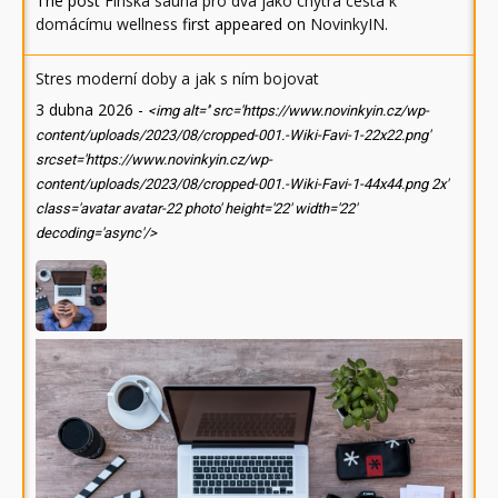
The post
Finská sauna pro dva jako chytrá cesta k
domácímu wellness
first appeared on
NovinkyIN
.
Stres moderní doby a jak s ním bojovat
3 dubna 2026
-
<img alt='' src='https://www.novinkyin.cz/wp-
content/uploads/2023/08/cropped-001.-Wiki-Favi-1-22x22.png'
srcset='https://www.novinkyin.cz/wp-
content/uploads/2023/08/cropped-001.-Wiki-Favi-1-44x44.png 2x'
class='avatar avatar-22 photo' height='22' width='22'
decoding='async'/>