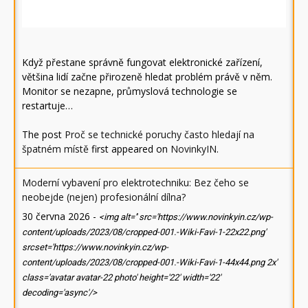
Když přestane správně fungovat elektronické zařízení,
většina lidí začne přirozeně hledat problém právě v něm.
Monitor se nezapne, průmyslová technologie se
restartuje…
The post
Proč se technické poruchy často hledají na
špatném místě
first appeared on
NovinkyIN
.
Moderní vybavení pro elektrotechniku: Bez čeho se
neobejde (nejen) profesionální dílna?
30 června 2026
-
<img alt='' src='https://www.novinkyin.cz/wp-
content/uploads/2023/08/cropped-001.-Wiki-Favi-1-22x22.png'
srcset='https://www.novinkyin.cz/wp-
content/uploads/2023/08/cropped-001.-Wiki-Favi-1-44x44.png 2x'
class='avatar avatar-22 photo' height='22' width='22'
decoding='async'/>