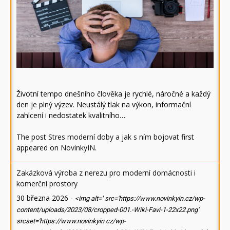
Životní tempo dnešního člověka je rychlé, náročné a každý
den je plný výzev. Neustálý tlak na výkon, informační
zahlcení i nedostatek kvalitního…
The post
Stres moderní doby a jak s ním bojovat
first
appeared on
NovinkyIN
.
Zakázková výroba z nerezu pro moderní domácnosti i
komerční prostory
30 března 2026
-
<img alt='' src='https://www.novinkyin.cz/wp-
content/uploads/2023/08/cropped-001.-Wiki-Favi-1-22x22.png'
srcset='https://www.novinkyin.cz/wp-