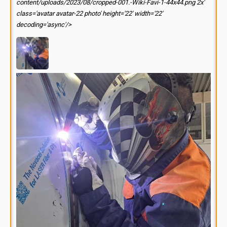
content/uploads/2023/08/cropped-001.-Wiki-Favi-1-44x44.png 2x'
class='avatar avatar-22 photo' height='22' width='22'
decoding='async'/>