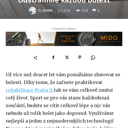
Odstraníme každou bolest
-
By
ADMIN
1438
27.2.2018
0
- Komerční sdělení -
Už více než dvacet let vám pomáháme zbavovat se
bolesti. Díky tomu, že začnete praktikovat
rehabilitace Praha 9
,
tak se vám celkově změní
celý život. Sport se pro vás stane každodenní
součástí, budete se cítit celkově lépe a nic vás
nebudu už tolik bolet jako doposud. Využíváme
nejlepší a jednu z nejmodernějších technologií