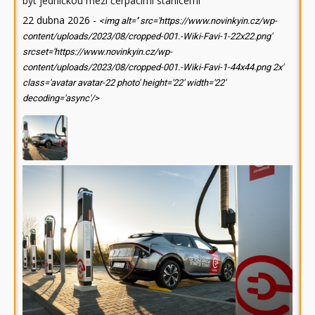
být jedničkou mezi čerpacími stanicemi
22 dubna 2026
-
<img alt='' src='https://www.novinkyin.cz/wp-
content/uploads/2023/08/cropped-001.-Wiki-Favi-1-22x22.png'
srcset='https://www.novinkyin.cz/wp-
content/uploads/2023/08/cropped-001.-Wiki-Favi-1-44x44.png 2x'
class='avatar avatar-22 photo' height='22' width='22'
decoding='async'/>