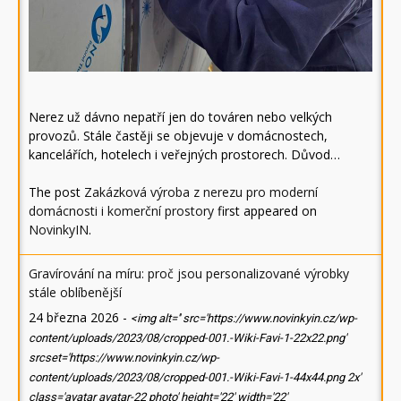
Nerez už dávno nepatří jen do továren nebo velkých
provozů. Stále častěji se objevuje v domácnostech,
kancelářích, hotelech i veřejných prostorech. Důvod…
The post
Zakázková výroba z nerezu pro moderní
domácnosti i komerční prostory
first appeared on
NovinkyIN
.
Gravírování na míru: proč jsou personalizované výrobky
stále oblíbenější
24 března 2026
-
<img alt='' src='https://www.novinkyin.cz/wp-
content/uploads/2023/08/cropped-001.-Wiki-Favi-1-22x22.png'
srcset='https://www.novinkyin.cz/wp-
content/uploads/2023/08/cropped-001.-Wiki-Favi-1-44x44.png 2x'
class='avatar avatar-22 photo' height='22' width='22'