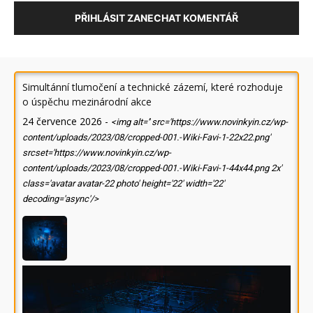
PŘIHLÁSIT ZANECHAT KOMENTÁŘ
Simultánní tlumočení a technické zázemí, které rozhoduje
o úspěchu mezinárodní akce
24 července 2026
-
<img alt='' src='https://www.novinkyin.cz/wp-
content/uploads/2023/08/cropped-001.-Wiki-Favi-1-22x22.png'
srcset='https://www.novinkyin.cz/wp-
content/uploads/2023/08/cropped-001.-Wiki-Favi-1-44x44.png 2x'
class='avatar avatar-22 photo' height='22' width='22'
decoding='async'/>