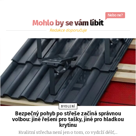
Nebo ne?
Mohlo by se vám líbit
Redakce doporučuje
BYDLENÍ
Bezpečný pohyb po střeše začíná správnou
volbou: jiné řešení pro tašky, jiné pro hladkou
krytinu
Kvalitní střecha není jen o tom, co vydrží déšť,...