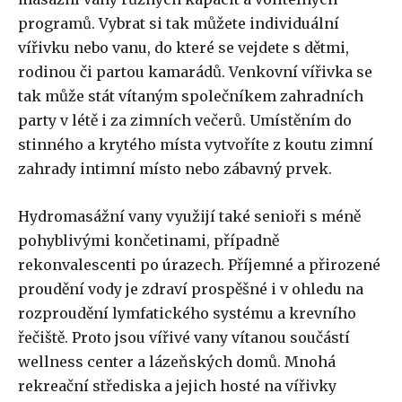
programů. Vybrat si tak můžete individuální
vířivku nebo vanu, do které se vejdete s dětmi,
rodinou či partou kamarádů. Venkovní vířivka se
tak může stát vítaným společníkem zahradních
party v létě i za zimních večerů. Umístěním do
stinného a krytého místa vytvoříte z koutu zimní
zahrady intimní místo nebo zábavný prvek.
Hydromasážní vany využijí také senioři s méně
pohyblivými končetinami, případně
rekonvalescenti po úrazech. Příjemné a přirozené
proudění vody je zdraví prospěšné i v ohledu na
rozproudění lymfatického systému a krevního
řečiště. Proto jsou vířivé vany vítanou součástí
wellness center a lázeňských domů. Mnohá
rekreační střediska a jejich hosté na vířivky