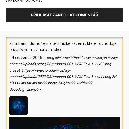
ZANECHAT ODPOVĚĎ
PŘIHLÁSIT ZANECHAT KOMENTÁŘ
Simultánní tlumočení a technické zázemí, které rozhoduje
o úspěchu mezinárodní akce
24 července 2026
-
<img alt='' src='https://www.novinkyin.cz/wp-
content/uploads/2023/08/cropped-001.-Wiki-Favi-1-22x22.png'
srcset='https://www.novinkyin.cz/wp-
content/uploads/2023/08/cropped-001.-Wiki-Favi-1-44x44.png 2x'
class='avatar avatar-22 photo' height='22' width='22'
decoding='async'/>