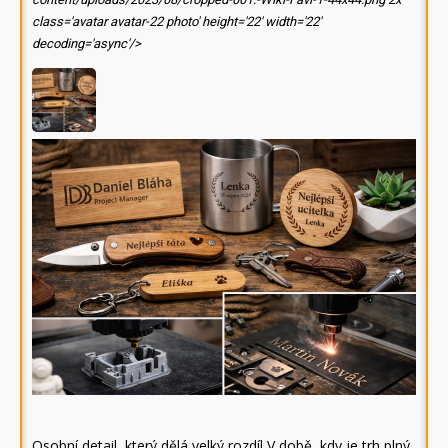
class='avatar avatar-22 photo' height='22' width='22'
decoding='async'/>
Osobní detail, který dělá velký rozdíl V době, kdy je trh plný