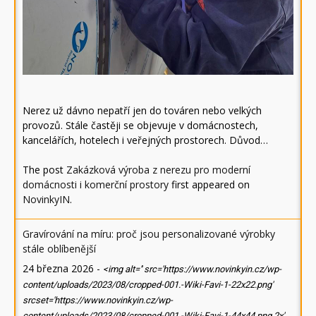
Nerez už dávno nepatří jen do továren nebo velkých
provozů. Stále častěji se objevuje v domácnostech,
kancelářích, hotelech i veřejných prostorech. Důvod…
The post
Zakázková výroba z nerezu pro moderní
domácnosti i komerční prostory
first appeared on
NovinkyIN
.
Gravírování na míru: proč jsou personalizované výrobky
stále oblíbenější
24 března 2026
-
<img alt='' src='https://www.novinkyin.cz/wp-
content/uploads/2023/08/cropped-001.-Wiki-Favi-1-22x22.png'
srcset='https://www.novinkyin.cz/wp-
content/uploads/2023/08/cropped-001.-Wiki-Favi-1-44x44.png 2x'