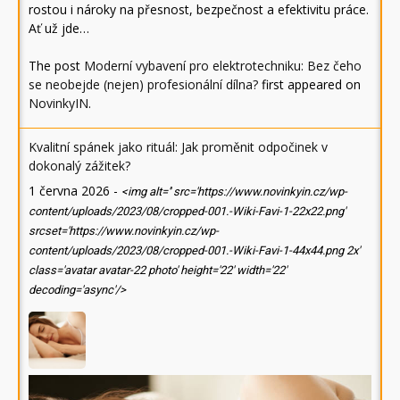
rostou i nároky na přesnost, bezpečnost a efektivitu práce.
Ať už jde…
The post
Moderní vybavení pro elektrotechniku: Bez čeho
se neobejde (nejen) profesionální dílna?
first appeared on
NovinkyIN
.
Kvalitní spánek jako rituál: Jak proměnit odpočinek v
dokonalý zážitek?
1 června 2026
-
<img alt='' src='https://www.novinkyin.cz/wp-
content/uploads/2023/08/cropped-001.-Wiki-Favi-1-22x22.png'
srcset='https://www.novinkyin.cz/wp-
content/uploads/2023/08/cropped-001.-Wiki-Favi-1-44x44.png 2x'
class='avatar avatar-22 photo' height='22' width='22'
decoding='async'/>