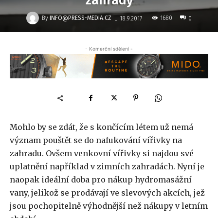
zahrady
-
By
INFO@PRESS-MEDIA.CZ
1680
18.9.2017
0
- Komerční sdělení -
Mohlo by se zdát, že s končícím létem už nemá
význam pouštět se do nafukování vířivky na
zahradu. Ovšem venkovní vířivky si najdou své
uplatnění například v zimních zahradách. Nyní je
naopak ideální doba pro nákup hydromasážní
vany, jelikož se prodávají ve slevových akcích, jež
jsou pochopitelně výhodnější než nákupy v letním