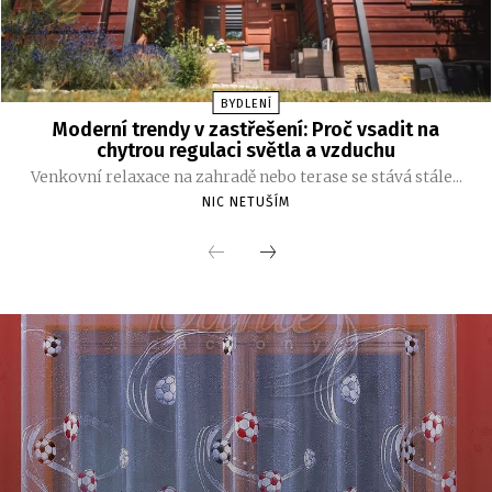
BYDLENÍ
Moderní trendy v zastřešení: Proč vsadit na
chytrou regulaci světla a vzduchu
Venkovní relaxace na zahradě nebo terase se stává stále...
NIC NETUŠÍM