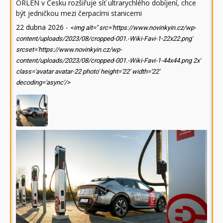
ORLEN v Česku rozšiřuje síť ultrarychlého dobíjení, chce
být jedničkou mezi čerpacími stanicemi
22 dubna 2026
-
<img alt='' src='https://www.novinkyin.cz/wp-
content/uploads/2023/08/cropped-001.-Wiki-Favi-1-22x22.png'
srcset='https://www.novinkyin.cz/wp-
content/uploads/2023/08/cropped-001.-Wiki-Favi-1-44x44.png 2x'
class='avatar avatar-22 photo' height='22' width='22'
decoding='async'/>