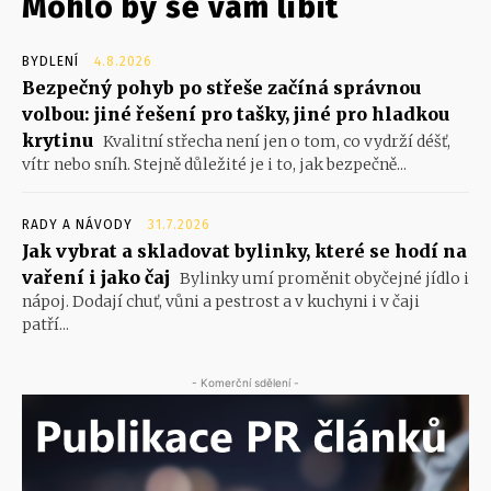
Mohlo by se vám líbit
BYDLENÍ
4.8.2026
Bezpečný pohyb po střeše začíná správnou
volbou: jiné řešení pro tašky, jiné pro hladkou
krytinu
Kvalitní střecha není jen o tom, co vydrží déšť,
vítr nebo sníh. Stejně důležité je i to, jak bezpečně...
RADY A NÁVODY
31.7.2026
Jak vybrat a skladovat bylinky, které se hodí na
vaření i jako čaj
Bylinky umí proměnit obyčejné jídlo i
nápoj. Dodají chuť, vůni a pestrost a v kuchyni i v čaji
patří...
- Komerční sdělení -