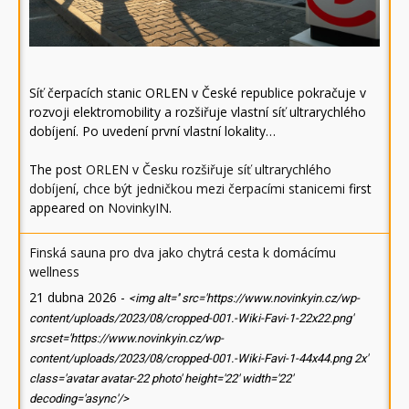
Síť čerpacích stanic ORLEN v České republice pokračuje v
rozvoji elektromobility a rozšiřuje vlastní síť ultrarychlého
dobíjení. Po uvedení první vlastní lokality…
The post
ORLEN v Česku rozšiřuje síť ultrarychlého
dobíjení, chce být jedničkou mezi čerpacími stanicemi
first
appeared on
NovinkyIN
.
Finská sauna pro dva jako chytrá cesta k domácímu
wellness
21 dubna 2026
-
<img alt='' src='https://www.novinkyin.cz/wp-
content/uploads/2023/08/cropped-001.-Wiki-Favi-1-22x22.png'
srcset='https://www.novinkyin.cz/wp-
content/uploads/2023/08/cropped-001.-Wiki-Favi-1-44x44.png 2x'
class='avatar avatar-22 photo' height='22' width='22'
decoding='async'/>