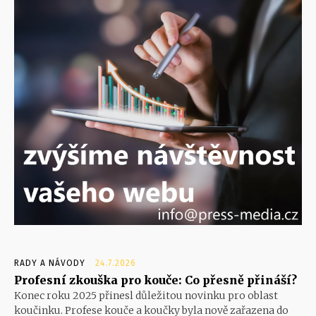
RADY A NÁVODY
24.7.2026
Profesní zkouška pro kouče: Co přesně přináší?
Konec roku 2025 přinesl důležitou novinku pro oblast
koučinku. Profese kouče a koučky byla nově zařazena do