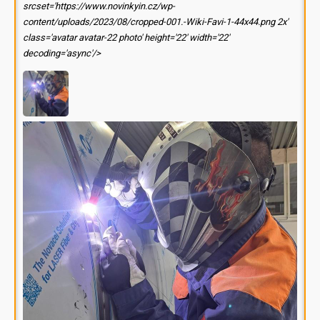
srcset='https://www.novinkyin.cz/wp-
content/uploads/2023/08/cropped-001.-Wiki-Favi-1-44x44.png 2x'
class='avatar avatar-22 photo' height='22' width='22'
decoding='async'/>