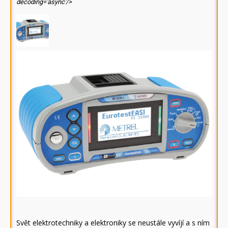
decoding='async'/>
Svět elektrotechniky a elektroniky se neustále vyvíjí a s ním