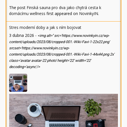
The post
Finská sauna pro dva jako chytrá cesta k
domácímu wellness
first appeared on
NovinkyIN
.
Stres moderní doby a jak s ním bojovat
3 dubna 2026
-
<img alt='' src='https://www.novinkyin.cz/wp-
content/uploads/2023/08/cropped-001.-Wiki-Favi-1-22x22.png'
srcset='https://www.novinkyin.cz/wp-
content/uploads/2023/08/cropped-001.-Wiki-Favi-1-44x44.png 2x'
class='avatar avatar-22 photo' height='22' width='22'
decoding='async'/>