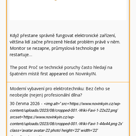
Když přestane správně fungovat elektronické zařízení,
většina lidí začne přirozeně hledat problém právě v něm.
Monitor se nezapne, průmyslová technologie se
restartuje…
The post
Proč se technické poruchy často hledají na
špatném místě
first appeared on
NovinkyIN
.
Moderní vybavení pro elektrotechniku: Bez čeho se
neobejde (nejen) profesionální dílna?
30 června 2026
-
<img alt='' src='https://www.novinkyin.cz/wp-
content/uploads/2023/08/cropped-001.-Wiki-Favi-1-22x22.png'
srcset='https://www.novinkyin.cz/wp-
content/uploads/2023/08/cropped-001.-Wiki-Favi-1-44x44.png 2x'
class='avatar avatar-22 photo' height='22' width='22'