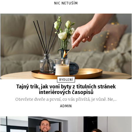
NIC NETUŠÍM
BYDLENÍ
Tajný trik, jak voní byty z titulních stránek
interiérových časopisů
Otevřete dveře a první, co vás přivítá, je vůně. Ne,...
ADMIN