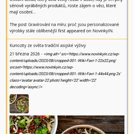
sériově vyráběných produktů, roste zájem o věci, které
mají osobní…
The post
Gravírování na míru: proč jsou personalizované
výrobky stále oblíbenější
first appeared on
NovinkyIN
.
Kuriozity ze světa tradiční asijské výživy
21 března 2026
-
<img alt='' src='https://www.novinkyin.cz/wp-
content/uploads/2023/08/cropped-001.-Wiki-Favi-1-22x22.png'
srcset='https://www.novinkyin.cz/wp-
content/uploads/2023/08/cropped-001.-Wiki-Favi-1-44x44.png 2x'
class='avatar avatar-22 photo' height='22' width='22'
decoding='async'/>