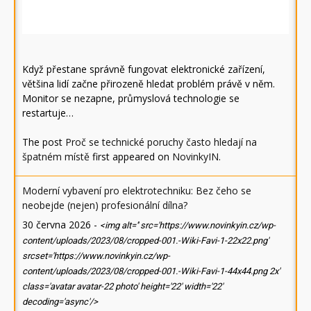
Když přestane správně fungovat elektronické zařízení,
většina lidí začne přirozeně hledat problém právě v něm.
Monitor se nezapne, průmyslová technologie se
restartuje…
The post
Proč se technické poruchy často hledají na
špatném místě
first appeared on
NovinkyIN
.
Moderní vybavení pro elektrotechniku: Bez čeho se
neobejde (nejen) profesionální dílna?
30 června 2026
-
<img alt='' src='https://www.novinkyin.cz/wp-
content/uploads/2023/08/cropped-001.-Wiki-Favi-1-22x22.png'
srcset='https://www.novinkyin.cz/wp-
content/uploads/2023/08/cropped-001.-Wiki-Favi-1-44x44.png 2x'
class='avatar avatar-22 photo' height='22' width='22'
decoding='async'/>