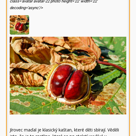
class='avatar avatar-22 photo' height='22' width='22'
decoding='async'/>
Jírovec maďal je klasický kaštan, které děti sbírají. Věděli