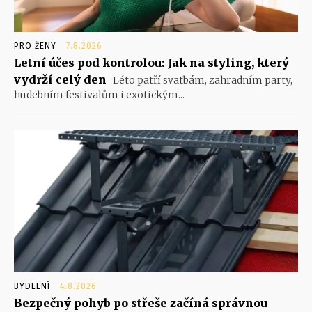
PRO ŽENY
7.8.2026
Letní účes pod kontrolou: Jak na styling, který
vydrží celý den
Léto patří svatbám, zahradním party,
hudebním festivalům i exotickým...
BYDLENÍ
4.8.2026
Bezpečný pohyb po střeše začíná správnou