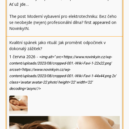
Ať už jde…
The post
Moderní vybavení pro elektrotechniku: Bez čeho
se neobejde (nejen) profesionální dílna?
first appeared on
NovinkyIN
.
Kvalitní spánek jako rituál: Jak proměnit odpočinek v
dokonalý zážitek?
1 června 2026
-
<img alt='' src='https://www.novinkyin.cz/wp-
content/uploads/2023/08/cropped-001.-Wiki-Favi-1-22x22.png'
srcset='https://www.novinkyin.cz/wp-
content/uploads/2023/08/cropped-001.-Wiki-Favi-1-44x44.png 2x'
class='avatar avatar-22 photo' height='22' width='22'
decoding='async'/>