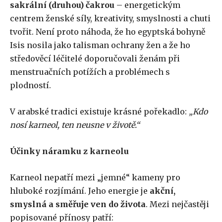
sakrální (druhou) čakrou
– energetickým
centrem ženské síly, kreativity, smyslnosti a chuti
tvořit. Není proto náhoda, že ho egyptská bohyně
Isis nosila jako talisman ochrany žen a že ho
středověcí léčitelé doporučovali ženám při
menstruačních potížích a problémech s
plodností.
V arabské tradici existuje krásné pořekadlo:
„Kdo
nosí karneol, ten neusne v životě.“
Účinky náramku z karneolu
Karneol nepatří mezi „jemné“ kameny pro
hluboké rozjímání. Jeho energie je
akční,
smyslná a směřuje ven do života
. Mezi nejčastěji
popisované přínosy patří: