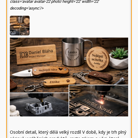
class='avatar avatar-22 photo' height='22' width='22'
decoding='async'/>
Osobní detail, který dělá velký rozdíl V době, kdy je trh plný