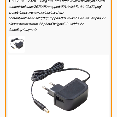
1 července 2026
-
<img alt='' src='https://www.novinkyin.cz/wp-
content/uploads/2023/08/cropped-001.-Wiki-Favi-1-22x22.png'
srcset='https://www.novinkyin.cz/wp-
content/uploads/2023/08/cropped-001.-Wiki-Favi-1-44x44.png 2x'
class='avatar avatar-22 photo' height='22' width='22'
decoding='async'/>