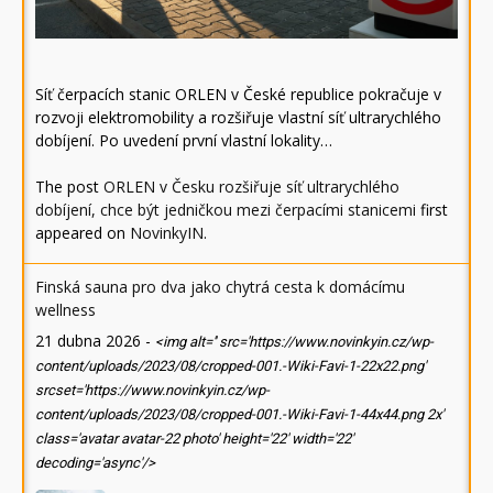
Síť čerpacích stanic ORLEN v České republice pokračuje v
rozvoji elektromobility a rozšiřuje vlastní síť ultrarychlého
dobíjení. Po uvedení první vlastní lokality…
The post
ORLEN v Česku rozšiřuje síť ultrarychlého
dobíjení, chce být jedničkou mezi čerpacími stanicemi
first
appeared on
NovinkyIN
.
Finská sauna pro dva jako chytrá cesta k domácímu
wellness
21 dubna 2026
-
<img alt='' src='https://www.novinkyin.cz/wp-
content/uploads/2023/08/cropped-001.-Wiki-Favi-1-22x22.png'
srcset='https://www.novinkyin.cz/wp-
content/uploads/2023/08/cropped-001.-Wiki-Favi-1-44x44.png 2x'
class='avatar avatar-22 photo' height='22' width='22'
decoding='async'/>