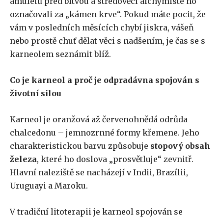
amuletů před bitvou a středověcí alchymisté ho
označovali za „kámen krve“. Pokud máte pocit, že
vám v posledních měsících chybí jiskra, vášeň
nebo prostě chuť dělat věci s nadšením, je čas se s
karneolem seznámit blíž.
Co je karneol a proč je odpradávna spojován s
životní silou
Karneol je oranžová až červenohnědá odrůda
chalcedonu – jemnozrnné formy křemene. Jeho
charakteristickou barvu způsobuje
stopový obsah
železa
, které ho doslova „prosvětluje“ zevnitř.
Hlavní naleziště se nacházejí v Indii, Brazílii,
Uruguayi a Maroku.
V tradiční litoterapii je karneol spojován se