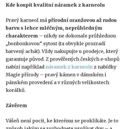
Kde koupit kvalitní náramek z karneolu
Pravý karneol má
přírodní oranžovou až rudou
barvu s lehce mléčným, neprůhledným
charakterem
– nikdy ne dokonale průhlednou
„bonbonkovou“ sytost (ta obvykle prozradí
barvený achát). Vždy nakupujte u prodejce, který
garantuje původ. Z prověřených českých e-shopů
nabízí například
náramek z karneolu
z nabídky
Magie přírody – pravý kámen v dámském i
pánském provedení a v různých velikostech
korálků.
Závěrem
Vášeň není pocit, ke kterému se proklikáte. Je to
způsob, jakým se rozhodnete prožívat dny – a