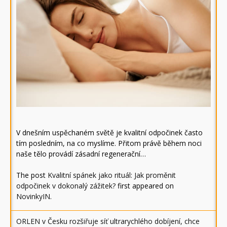
V dnešním uspěchaném světě je kvalitní odpočinek často
tím posledním, na co myslíme. Přitom právě během noci
naše tělo provádí zásadní regenerační…
The post
Kvalitní spánek jako rituál: Jak proměnit
odpočinek v dokonalý zážitek?
first appeared on
NovinkyIN
.
ORLEN v Česku rozšiřuje síť ultrarychlého dobíjení, chce