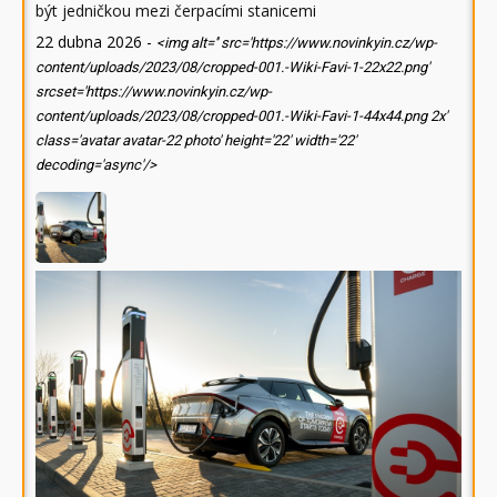
být jedničkou mezi čerpacími stanicemi
22 dubna 2026
-
<img alt='' src='https://www.novinkyin.cz/wp-
content/uploads/2023/08/cropped-001.-Wiki-Favi-1-22x22.png'
srcset='https://www.novinkyin.cz/wp-
content/uploads/2023/08/cropped-001.-Wiki-Favi-1-44x44.png 2x'
class='avatar avatar-22 photo' height='22' width='22'
decoding='async'/>