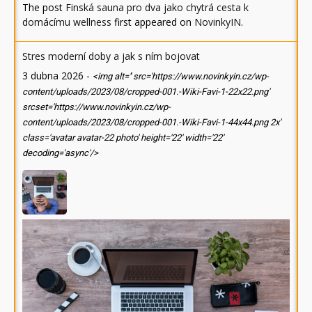
The post
Finská sauna pro dva jako chytrá cesta k
domácímu wellness
first appeared on
NovinkyIN
.
Stres moderní doby a jak s ním bojovat
3 dubna 2026
-
<img alt='' src='https://www.novinkyin.cz/wp-
content/uploads/2023/08/cropped-001.-Wiki-Favi-1-22x22.png'
srcset='https://www.novinkyin.cz/wp-
content/uploads/2023/08/cropped-001.-Wiki-Favi-1-44x44.png 2x'
class='avatar avatar-22 photo' height='22' width='22'
decoding='async'/>