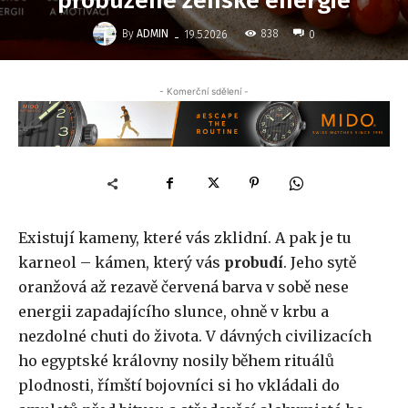
probuzené ženské energie
-
By
ADMIN
838
19.5.2026
0
- Komerční sdělení -
Existují kameny, které vás zklidní. A pak je tu
karneol – kámen, který vás
probudí
. Jeho sytě
oranžová až rezavě červená barva v sobě nese
energii zapadajícího slunce, ohně v krbu a
nezdolné chuti do života. V dávných civilizacích
ho egyptské královny nosily během rituálů
plodnosti, římští bojovníci si ho vkládali do