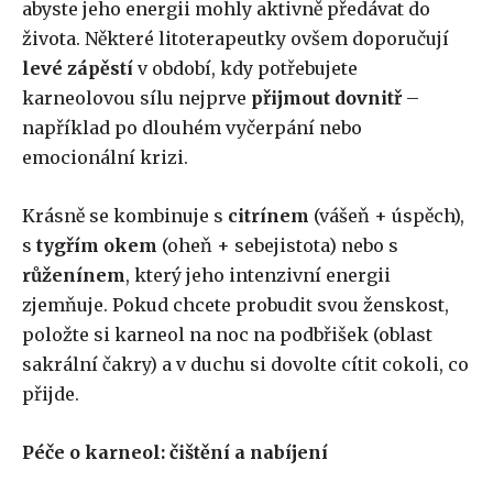
abyste jeho energii mohly aktivně předávat do
života. Některé litoterapeutky ovšem doporučují
levé zápěstí
v období, kdy potřebujete
karneolovou sílu nejprve
přijmout dovnitř
–
například po dlouhém vyčerpání nebo
emocionální krizi.
Krásně se kombinuje s
citrínem
(vášeň + úspěch),
s
tygřím okem
(oheň + sebejistota) nebo s
růženínem
, který jeho intenzivní energii
zjemňuje. Pokud chcete probudit svou ženskost,
položte si karneol na noc na podbřišek (oblast
sakrální čakry) a v duchu si dovolte cítit cokoli, co
přijde.
Péče o karneol: čištění a nabíjení