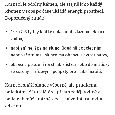
Karneol je odolný kámen, ale stejně jako každý
křemen v sobě po čase ukládá energii prostředí.
Doporučený rituál:
1× za 2–3 týdny krátké opláchnutí vlažnou tekoucí
vodou,
nabíjení nejlépe na
slunci
(ideálně dopoledním
nebo večerním) – slunce mu obnovuje sytost barvy,
občasné položení na shluk křišťálu nebo do mističky
se sušenými růžovými poupaty pro hlubší nabití.
Karneol snáší slunce výborně, ale prudkému
polednímu žáru v létě se přesto raději vyhněte –
po letech může mírně ztratit původní intenzitu
odstínu.