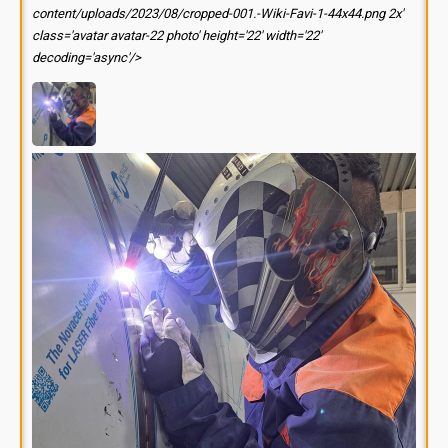
content/uploads/2023/08/cropped-001.-Wiki-Favi-1-44x44.png 2x'
class='avatar avatar-22 photo' height='22' width='22'
decoding='async'/>