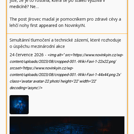
jste, že je to rostlina, která se po staletí využívá v
medicíně? Ne…
The post
Jírovec maďal je pomocníkem pro zdravé cévy a
lehčí nohy
first appeared on
NovinkyIN
.
Simultánní tlumočení a technické zázemí, které rozhoduje
o úspěchu mezinárodní akce
24 července 2026
-
<img alt='' src='https://www.novinkyin.cz/wp-
content/uploads/2023/08/cropped-001.-Wiki-Favi-1-22x22.png'
srcset='https://www.novinkyin.cz/wp-
content/uploads/2023/08/cropped-001.-Wiki-Favi-1-44x44.png 2x'
class='avatar avatar-22 photo' height='22' width='22'
decoding='async'/>