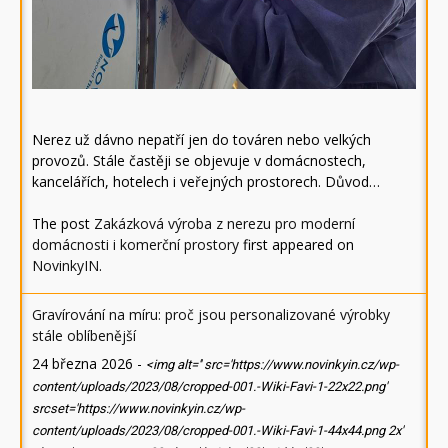
Nerez už dávno nepatří jen do továren nebo velkých
provozů. Stále častěji se objevuje v domácnostech,
kancelářích, hotelech i veřejných prostorech. Důvod…
The post
Zakázková výroba z nerezu pro moderní
domácnosti i komerční prostory
first appeared on
NovinkyIN
.
Gravírování na míru: proč jsou personalizované výrobky
stále oblíbenější
24 března 2026
-
<img alt='' src='https://www.novinkyin.cz/wp-
content/uploads/2023/08/cropped-001.-Wiki-Favi-1-22x22.png'
srcset='https://www.novinkyin.cz/wp-
content/uploads/2023/08/cropped-001.-Wiki-Favi-1-44x44.png 2x'