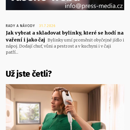
RADY A NÁVODY
31.7.2026
Jak vybrat a skladovat bylinky, které se hodí na
vaření i jako čaj
Bylinky umí proměnit obyčejné jídlo i
nápoj. Dodají chuť, vůni a pestrost a v kuchyni i v čaji
patří...
Už jste četli?