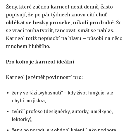
Ženy, které začnou karneol nosit denně, často
popisují, že po pár týdnech znovu cítí
chuť
oblékat se hezky pro sebe, nikoli pro druhé
. Že
se vrací touha tvořit, tancovat, smát se nahlas.
Karneol totiž nepůsobí na hlavu – působí na něco
mnohem hlubšího.
Pro koho je karneol ideální
Karneol je téměř povinností pro:
ženy ve fázi „vyhasnutí“ – kdy život funguje, ale
chybí mu jiskra,
tvůrčí profese (designérky, autorky, umělkyně,
lektorky),
ženy po porodu a v období kojení (jako podpora