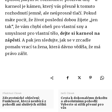
karneol je kámen, který vás přesně k tomuto
rozhodnutí jemně, ale neúprosně tlačí. Pokud
máte pocit, že život poslední dobou žijete „jen
tak“, že vám chybí oheň pro vlastní sny a
smyslnost pro vlastní tělo,
dejte si karneol na
zápěstí
. A pak jen sledujte, jak se v zrcadle
pomalu vrací ta žena, která dávno věděla, že má
právo zářit.
Předchozí článek
Další článek
Zdravotnické oblečení:
Cesta k dokonalému dekoltu
Funkčnost, která neubírá z
a absolutnímu pohodlí:
pohodlí ani slušivých střihů
Vyberte si střih přesně pro
vás