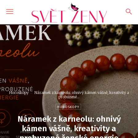
Horoskopy
Náramek z karneolu: ohnivý kámen vášně, kreativity a
probuzené...
HOROSKOPY
Náramek z karneolu: ohnivý
kámen vášně, kreativity a