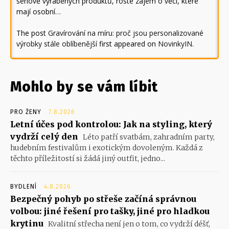
sériově vyráběných produktů, roste zájem o věci, které
mají osobní…
The post
Gravírování na míru: proč jsou personalizované
výrobky stále oblíbenější
first appeared on
NovinkyIN
.
Mohlo by se vám líbit
PRO ŽENY
7.8.2026
Letní účes pod kontrolou: Jak na styling, který
vydrží celý den
Léto patří svatbám, zahradním party,
hudebním festivalům i exotickým dovoleným. Každá z
těchto příležitostí si žádá jiný outfit, jedno...
BYDLENÍ
4.8.2026
Bezpečný pohyb po střeše začíná správnou
volbou: jiné řešení pro tašky, jiné pro hladkou
krytinu
Kvalitní střecha není jen o tom, co vydrží déšť,