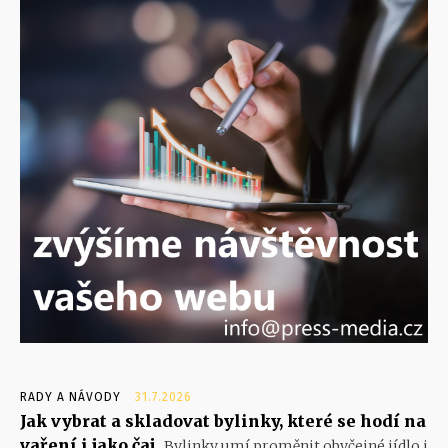
RADY A NÁVODY
31.7.2026
Jak vybrat a skladovat bylinky, které se hodí na
vaření i jako čaj
Bylinky umí proměnit obyčejné jídlo i