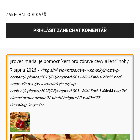
ZANECHAT ODPOVĚĎ
PŘIHLÁSIT ZANECHAT KOMENTÁŘ
Jírovec maďal je pomocníkem pro zdravé cévy a lehčí nohy
7 srpna 2026
-
<img alt='' src='https://www.novinkyin.cz/wp-
content/uploads/2023/08/cropped-001.-Wiki-Favi-1-22x22.png'
srcset='https://www.novinkyin.cz/wp-
content/uploads/2023/08/cropped-001.-Wiki-Favi-1-44x44.png 2x'
class='avatar avatar-22 photo' height='22' width='22'
decoding='async'/>