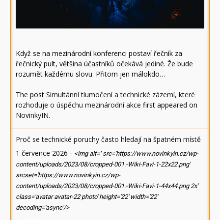
Když se na mezinárodní konferenci postaví řečník za
řečnický pult, většina účastníků očekává jediné. Že bude
rozumět každému slovu. Přitom jen málokdo…
The post
Simultánní tlumočení a technické zázemí, které
rozhoduje o úspěchu mezinárodní akce
first appeared on
NovinkyIN
.
Proč se technické poruchy často hledají na špatném místě
1 července 2026
-
<img alt='' src='https://www.novinkyin.cz/wp-
content/uploads/2023/08/cropped-001.-Wiki-Favi-1-22x22.png'
srcset='https://www.novinkyin.cz/wp-
content/uploads/2023/08/cropped-001.-Wiki-Favi-1-44x44.png 2x'
class='avatar avatar-22 photo' height='22' width='22'
decoding='async'/>