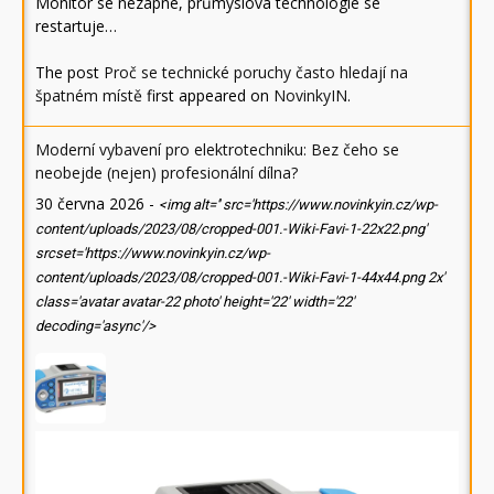
Monitor se nezapne, průmyslová technologie se
restartuje…
The post
Proč se technické poruchy často hledají na
špatném místě
first appeared on
NovinkyIN
.
Moderní vybavení pro elektrotechniku: Bez čeho se
neobejde (nejen) profesionální dílna?
30 června 2026
-
<img alt='' src='https://www.novinkyin.cz/wp-
content/uploads/2023/08/cropped-001.-Wiki-Favi-1-22x22.png'
srcset='https://www.novinkyin.cz/wp-
content/uploads/2023/08/cropped-001.-Wiki-Favi-1-44x44.png 2x'
class='avatar avatar-22 photo' height='22' width='22'
decoding='async'/>