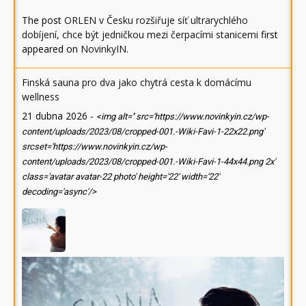
The post
ORLEN v Česku rozšiřuje síť ultrarychlého
dobíjení, chce být jedničkou mezi čerpacími stanicemi
first
appeared on
NovinkyIN
.
Finská sauna pro dva jako chytrá cesta k domácímu
wellness
21 dubna 2026
-
<img alt='' src='https://www.novinkyin.cz/wp-
content/uploads/2023/08/cropped-001.-Wiki-Favi-1-22x22.png'
srcset='https://www.novinkyin.cz/wp-
content/uploads/2023/08/cropped-001.-Wiki-Favi-1-44x44.png 2x'
class='avatar avatar-22 photo' height='22' width='22'
decoding='async'/>