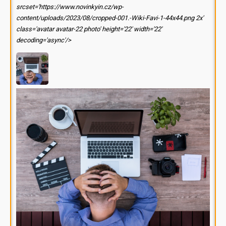
srcset='https://www.novinkyin.cz/wp-
content/uploads/2023/08/cropped-001.-Wiki-Favi-1-44x44.png 2x'
class='avatar avatar-22 photo' height='22' width='22'
decoding='async'/>