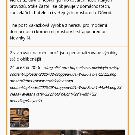
provozů. Stále častěji se objevuje v domácnostech,
kancelářích, hotelech i veřejných prostorech. Důvod…
The post
Zakázková výroba z nerezu pro moderní
domácnosti i komerční prostory
first appeared on
NovinkyIN
.
Gravírování na míru: proč jsou personalizované výrobky
stále oblíbenější
24 března 2026
-
<img alt='' src='https://www.novinkyin.cz/wp-
content/uploads/2023/08/cropped-001.-Wiki-Favi-1-22x22.png'
srcset='https://www.novinkyin.cz/wp-
content/uploads/2023/08/cropped-001.-Wiki-Favi-1-44x44.png 2x'
class='avatar avatar-22 photo' height='22' width='22'
decoding='async'/>