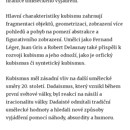
hranice uměleckého vyjádření.
Hlavní charakteristiky kubismu zahrnují
fragmentaci objektů, geometrizaci, zobrazení více
pohledů a pohyb na pomezí abstrakce a
figurativního zobrazení. Umělci jako Fernand
Léger, Juan Gris a Robert Delaunay také přispěli k
rozvoji kubismu a jeho odnoží, jako je orfický
kubismus či syntetický kubismus.
Kubismus měl zásadní vliv na další umělecké
směry 20. století. Dadaismus, který vznikl během
první světové války, byl reakcí na násilí a
iracionalitu války. Dadaisté odmítali tradiční
umělecké hodnoty a hledali nové způsoby
vyjádření pomocí náhody, absurdity a humoru.