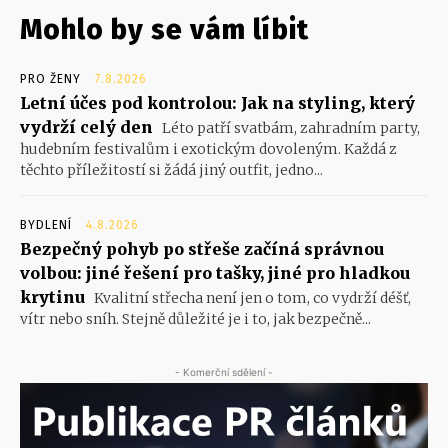
Mohlo by se vám líbit
PRO ŽENY
7.8.2026
Letní účes pod kontrolou: Jak na styling, který
vydrží celý den
Léto patří svatbám, zahradním party,
hudebním festivalům i exotickým dovoleným. Každá z
těchto příležitostí si žádá jiný outfit, jedno...
BYDLENÍ
4.8.2026
Bezpečný pohyb po střeše začíná správnou
volbou: jiné řešení pro tašky, jiné pro hladkou
krytinu
Kvalitní střecha není jen o tom, co vydrží déšť,
vítr nebo sníh. Stejně důležité je i to, jak bezpečně...
- Komerční sdělení -