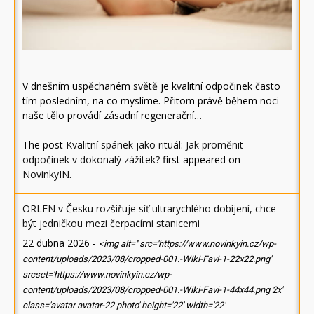
V dnešním uspěchaném světě je kvalitní odpočinek často
tím posledním, na co myslíme. Přitom právě během noci
naše tělo provádí zásadní regenerační…
The post
Kvalitní spánek jako rituál: Jak proměnit
odpočinek v dokonalý zážitek?
first appeared on
NovinkyIN
.
ORLEN v Česku rozšiřuje síť ultrarychlého dobíjení, chce
být jedničkou mezi čerpacími stanicemi
22 dubna 2026
-
<img alt='' src='https://www.novinkyin.cz/wp-
content/uploads/2023/08/cropped-001.-Wiki-Favi-1-22x22.png'
srcset='https://www.novinkyin.cz/wp-
content/uploads/2023/08/cropped-001.-Wiki-Favi-1-44x44.png 2x'
class='avatar avatar-22 photo' height='22' width='22'