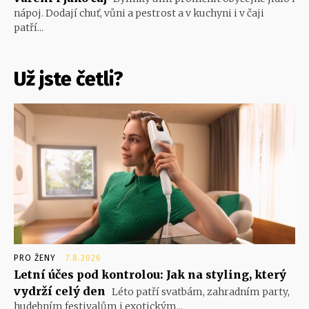
nápoj. Dodají chuť, vůni a pestrost a v kuchyni i v čaji
patří...
Už jste četli?
PRO ŽENY
7.8.2026
Letní účes pod kontrolou: Jak na styling, který
vydrží celý den
Léto patří svatbám, zahradním party,
hudebním festivalům i exotickým...