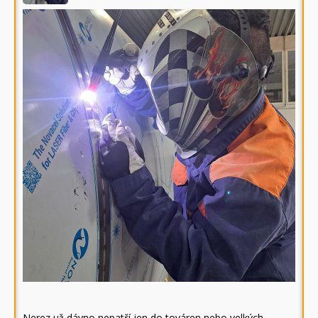
Nerez už dávno nepatří jen do továren nebo velkých