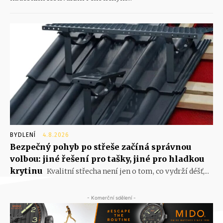
BYDLENÍ
4.8.2026
Bezpečný pohyb po střeše začíná správnou
volbou: jiné řešení pro tašky, jiné pro hladkou
krytinu
Kvalitní střecha není jen o tom, co vydrží déšť,...
- Komerční sdělení -