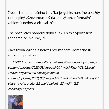
Životní tempo dnešního člověka je rychlé, náročné a každý
den je plný výzev. Neustálý tlak na výkon, informační
zahlcení i nedostatek kvalitního…
The post
Stres moderní doby a jak s ním bojovat
first
appeared on
NovinkyIN
.
Zakázková výroba z nerezu pro moderní domácnosti i
komerční prostory
30 března 2026
-
<img alt='' src='https://www.novinkyin.cz/wp-
content/uploads/2023/08/cropped-001.-Wiki-Favi-1-22x22.png'
srcset='https://www.novinkyin.cz/wp-
content/uploads/2023/08/cropped-001.-Wiki-Favi-1-44x44.png 2x'
class='avatar avatar-22 photo' height='22' width='22'
decoding='async'/>