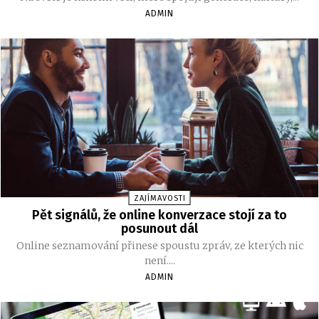
ADMIN
ZAJÍMAVOSTI
Pět signálů, že online konverzace stojí za to
posunout dál
Online seznamování přinese spoustu zpráv, ze kterých nic
není....
ADMIN