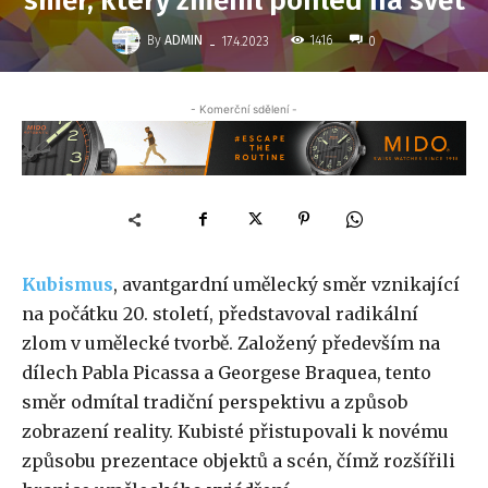
směr, který změnil pohled na svět
-
By
ADMIN
1416
17.4.2023
0
- Komerční sdělení -
Kubismus
, avantgardní umělecký směr vznikající
na počátku 20. století, představoval radikální
zlom v umělecké tvorbě. Založený především na
dílech Pabla Picassa a Georgese Braquea, tento
směr odmítal tradiční perspektivu a způsob
zobrazení reality. Kubisté přistupovali k novému
způsobu prezentace objektů a scén, čímž rozšířili