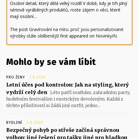
Osobní detail, který dělá velký rozdíl V době, kdy je trh plný
sériově vyráběných produktů, roste zájem o věci, které
mají osobní…
The post
Gravírování na míru: proč jsou personalizované
výrobky stále oblíbenější
first appeared on
NovinkyIN
.
Mohlo by se vám líbit
PRO ŽENY
7.8.2026
Letní účes pod kontrolou: Jak na styling, který
vydrží celý den
Léto patří svatbám, zahradním party,
hudebním festivalům i exotickým dovoleným. Každá z
těchto příležitostí si žádá jiný outfit, jedno...
BYDLENÍ
4.8.2026
Bezpečný pohyb po střeše začíná správnou
volbou: jiné řešení pro tašky, jiné pro hladkou