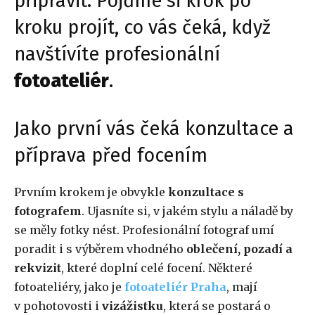
připravit. Pojďme si krok po
kroku projít, co vás čeká, když
navštívíte profesionální
fotoateliér
.
Jako první vás čeká konzultace a
příprava před focením
Prvním krokem je obvykle
konzultace s
fotografem
. Ujasníte si, v jakém stylu a náladě by
se měly fotky nést. Profesionální fotograf umí
poradit i s výběrem vhodného
oblečení, pozadí a
rekvizit
, které doplní celé focení. Některé
fotoateliéry, jako je
fotoateliér Praha
, mají
v pohotovosti i
vizážistku
, která se postará o