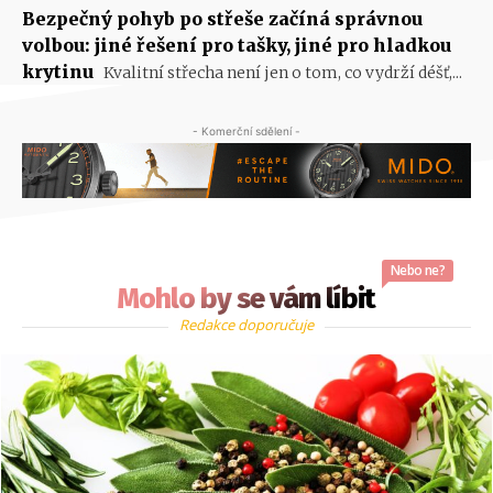
Bezpečný pohyb po střeše začíná správnou
volbou: jiné řešení pro tašky, jiné pro hladkou
krytinu
Kvalitní střecha není jen o tom, co vydrží déšť,...
- Komerční sdělení -
Nebo ne?
Mohlo by se vám líbit
Redakce doporučuje