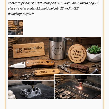
content/uploads/2023/08/cropped-001.-Wiki-Favi-1-44x44.png 2x'
class='avatar avatar-22 photo' height='22' width='22'
decoding='async'/>