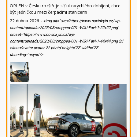
ORLEN v Česku rozšiřuje síť ultrarychlého dobíjení, chce
být jedničkou mezi čerpacími stanicemi
22 dubna 2026
-
<img alt='' src='https://www.novinkyin.cz/wp-
content/uploads/2023/08/cropped-001.-Wiki-Favi-1-22x22.png'
srcset='https://www.novinkyin.cz/wp-
content/uploads/2023/08/cropped-001.-Wiki-Favi-1-44x44.png 2x'
class='avatar avatar-22 photo' height='22' width='22'
decoding='async'/>