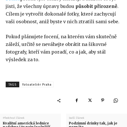
jisti, že všechny úpravy budou
působit přirozeně
.
Cílem je vytvořit dokonalé fotky, které zachycují
vaši osobnost, aniž byste v nich ztratili sami sebe.
Pokud plánujete focení, na kterém vám skutečně
záleží, určitě se neváhejte obrátit na šikovné
fotografy, kteří vám poradí, co a jak, aby stál
výsledek za to.
TAGS
fotoateliér Praha
Předchozí článek
Další článek
Kvalitní americká lednice
Podzimní drinky tak, jak je
nadchne i ty nejnáročnější
neznáte