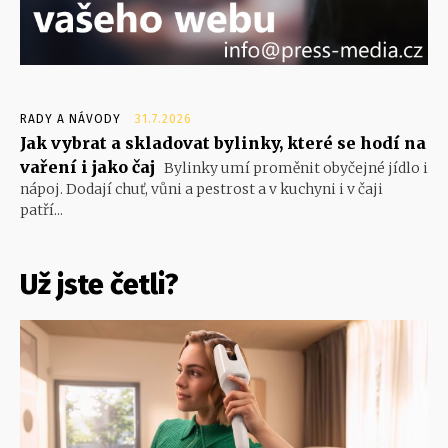
RADY A NÁVODY
31.7.2026
Jak vybrat a skladovat bylinky, které se hodí na
vaření i jako čaj
Bylinky umí proměnit obyčejné jídlo i
nápoj. Dodají chuť, vůni a pestrost a v kuchyni i v čaji
patří...
Už jste četli?