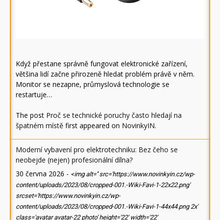
Když přestane správně fungovat elektronické zařízení,
většina lidí začne přirozeně hledat problém právě v něm.
Monitor se nezapne, průmyslová technologie se
restartuje…
The post
Proč se technické poruchy často hledají na
špatném místě
first appeared on
NovinkyIN
.
Moderní vybavení pro elektrotechniku: Bez čeho se
neobejde (nejen) profesionální dílna?
30 června 2026
-
<img alt='' src='https://www.novinkyin.cz/wp-
content/uploads/2023/08/cropped-001.-Wiki-Favi-1-22x22.png'
srcset='https://www.novinkyin.cz/wp-
content/uploads/2023/08/cropped-001.-Wiki-Favi-1-44x44.png 2x'
class='avatar avatar-22 photo' height='22' width='22'