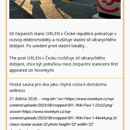
Síť čerpacích stanic ORLEN v České republice pokračuje v
rozvoji elektromobility a rozšiřuje vlastní síť ultrarychlého
dobíjení. Po uvedení první vlastní lokality…
The post
ORLEN v Česku rozšiřuje síť ultrarychlého
dobíjení, chce být jedničkou mezi čerpacími stanicemi
first
appeared on
NovinkyIN
.
Finská sauna pro dva jako chytrá cesta k domácímu
wellness
21 dubna 2026
-
<img alt='' src='https://www.novinkyin.cz/wp-
content/uploads/2023/08/cropped-001.-Wiki-Favi-1-22x22.png'
srcset='https://www.novinkyin.cz/wp-
content/uploads/2023/08/cropped-001.-Wiki-Favi-1-44x44.png 2x'
class='avatar avatar-22 photo' height='22' width='22'