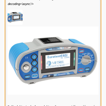
decoding='async'/>