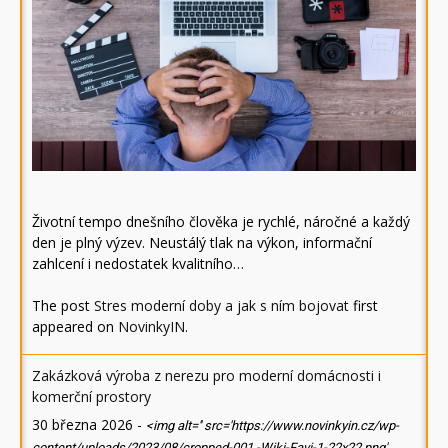
Životní tempo dnešního člověka je rychlé, náročné a každý
den je plný výzev. Neustálý tlak na výkon, informační
zahlcení i nedostatek kvalitního…
The post
Stres moderní doby a jak s ním bojovat
first
appeared on
NovinkyIN
.
Zakázková výroba z nerezu pro moderní domácnosti i
komerční prostory
30 března 2026
-
<img alt='' src='https://www.novinkyin.cz/wp-
content/uploads/2023/08/cropped-001.-Wiki-Favi-1-22x22.png'