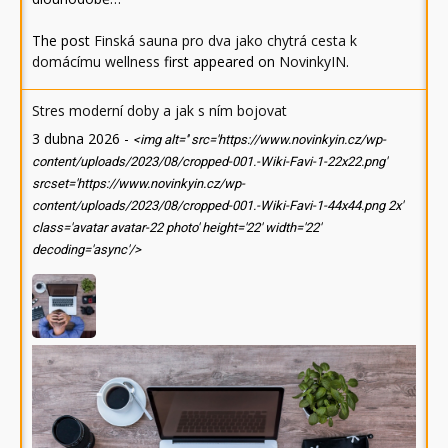
The post
Finská sauna pro dva jako chytrá cesta k
domácímu wellness
first appeared on
NovinkyIN
.
Stres moderní doby a jak s ním bojovat
3 dubna 2026
-
<img alt='' src='https://www.novinkyin.cz/wp-
content/uploads/2023/08/cropped-001.-Wiki-Favi-1-22x22.png'
srcset='https://www.novinkyin.cz/wp-
content/uploads/2023/08/cropped-001.-Wiki-Favi-1-44x44.png 2x'
class='avatar avatar-22 photo' height='22' width='22'
decoding='async'/>