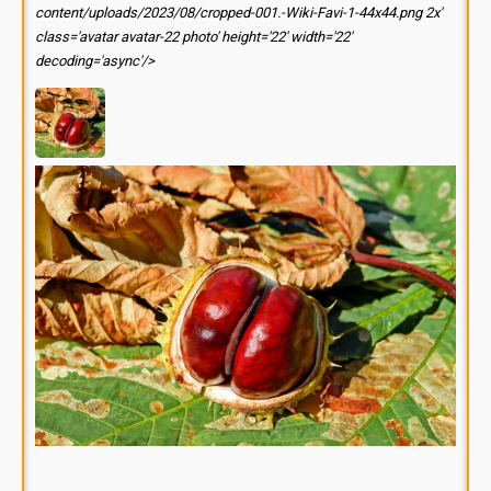
content/uploads/2023/08/cropped-001.-Wiki-Favi-1-44x44.png 2x'
class='avatar avatar-22 photo' height='22' width='22'
decoding='async'/>