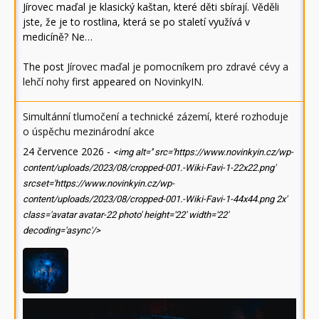
Jírovec maďal je klasický kaštan, které děti sbírají. Věděli
jste, že je to rostlina, která se po staletí využívá v
medicíně? Ne…
The post
Jírovec maďal je pomocníkem pro zdravé cévy a
lehčí nohy
first appeared on
NovinkyIN
.
Simultánní tlumočení a technické zázemí, které rozhoduje
o úspěchu mezinárodní akce
24 července 2026
-
<img alt='' src='https://www.novinkyin.cz/wp-
content/uploads/2023/08/cropped-001.-Wiki-Favi-1-22x22.png'
srcset='https://www.novinkyin.cz/wp-
content/uploads/2023/08/cropped-001.-Wiki-Favi-1-44x44.png 2x'
class='avatar avatar-22 photo' height='22' width='22'
decoding='async'/>