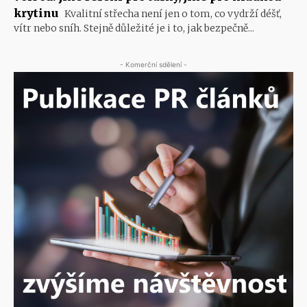
krytinu
Kvalitní střecha není jen o tom, co vydrží déšť,
vítr nebo sníh. Stejně důležité je i to, jak bezpečně...
- Komerční sdělení -