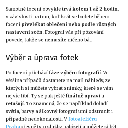
Samotné focení obvykle trvá
kolem 1 až 2 hodin
,
v závislosti na tom, kolikrát se budete během
focení
převlékat oblečení nebo podle různých
nastavení scén
. Fotograf vás při pózování
povede, takže se nemusíte ničeho bát.
Výběr a úprava fotek
Po focení přichází
fáze výběru fotografií
. Ve
většina případů dostanete na mail náhledy, ze
kterých si můžete vybrat snímky, které se vám
nejvíc líbí. Ty se pak ještě
finálně upraví
a
retušují
. To znamená, že se například doladí
světla, barvy a šikovný fotograf umí odstranit i
případné nedokonalosti. V
fotoateliéru
Praha
přesně tyto služby nabízejí a můžete si být