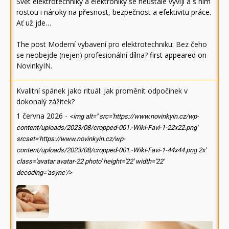
Svět elektrotechniky a elektroniky se neustále vyvíjí a s ním
rostou i nároky na přesnost, bezpečnost a efektivitu práce.
Ať už jde…
The post
Moderní vybavení pro elektrotechniku: Bez čeho
se neobejde (nejen) profesionální dílna?
first appeared on
NovinkyIN
.
Kvalitní spánek jako rituál: Jak proměnit odpočinek v
dokonalý zážitek?
1 června 2026
-
<img alt='' src='https://www.novinkyin.cz/wp-
content/uploads/2023/08/cropped-001.-Wiki-Favi-1-22x22.png'
srcset='https://www.novinkyin.cz/wp-
content/uploads/2023/08/cropped-001.-Wiki-Favi-1-44x44.png 2x'
class='avatar avatar-22 photo' height='22' width='22'
decoding='async'/>