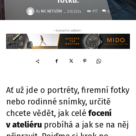
fotku.
-
By
NIC NETUŠÍM
977
5.10.2024
0
- Komerční sdělení -
Ať už jde o portréty, firemní fotky
nebo rodinné snímky, určitě
chcete vědět, jak celé
focení
v ateliéru
probíhá a jak se na něj