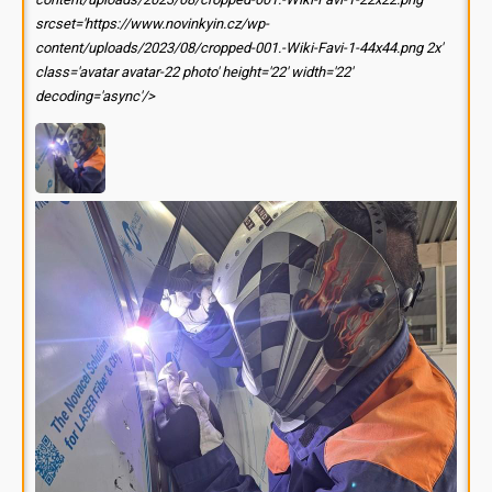
srcset='https://www.novinkyin.cz/wp-
content/uploads/2023/08/cropped-001.-Wiki-Favi-1-44x44.png 2x'
class='avatar avatar-22 photo' height='22' width='22'
decoding='async'/>