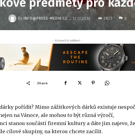
kové předměty pro kaž
-
By
INFO@PRESS-MEDIA.CZ
2825
12.12.2016
0
- Komerční sdělení -
Share
é dárky pořídit? Mimo zážitkových dárků existuje nespoč
ejen na Vánoce, ale mohou to být různá výročí,
ci stanou součástí firemní kultury a dáte jim najevo, ž
e cílové skupiny, na kterou chcete zacílit.