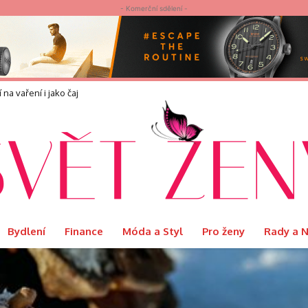
- Komerční sdělení -
náší?
Bydlení
Finance
Móda a Styl
Pro ženy
Rady a 