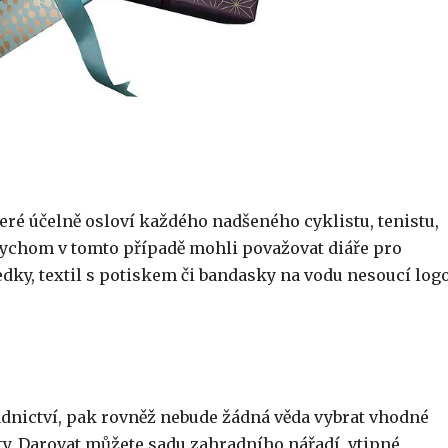
které účelně osloví každého nadšeného cyklistu, tenistu,
ychom v tomto případě mohli považovat diáře pro
edky, textil s potiskem či bandasky na vodu nesoucí log
adnictví, pak rovněž nebude žádná věda vybrat vhodné
nty. Darovat můžete sadu zahradního nářadí, vtipné