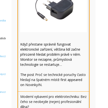
Media
diích
Když přestane správně fungovat
elektronické zařízení, většina lidí začne
přirozeně hledat problém právě v něm.
ia.cz
Monitor se nezapne, průmyslová
technologie se restartuje…
The post
Proč se technické poruchy často
vy.cz
hledají na špatném místě
first appeared
on
NovinkyIN
.
ws.cz
Moderní vybavení pro elektrotechniku: Bez
čeho se neobejde (nejen) profesionální
dílna?