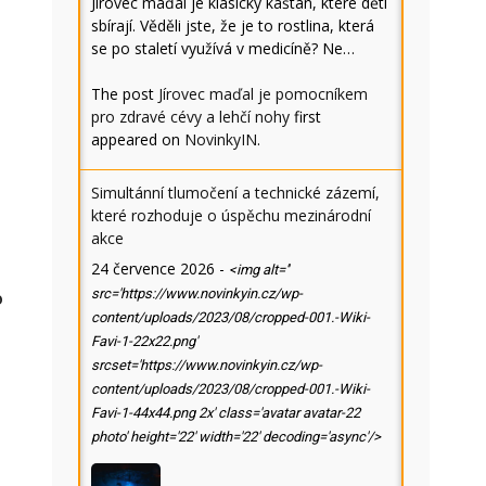
Jírovec maďal je klasický kaštan, které děti
sbírají. Věděli jste, že je to rostlina, která
se po staletí využívá v medicíně? Ne…
The post
Jírovec maďal je pomocníkem
pro zdravé cévy a lehčí nohy
first
appeared on
NovinkyIN
.
Simultánní tlumočení a technické zázemí,
které rozhoduje o úspěchu mezinárodní
akce
24 července 2026
-
<img alt=''
src='https://www.novinkyin.cz/wp-
o
content/uploads/2023/08/cropped-001.-Wiki-
Favi-1-22x22.png'
srcset='https://www.novinkyin.cz/wp-
content/uploads/2023/08/cropped-001.-Wiki-
Favi-1-44x44.png 2x' class='avatar avatar-22
photo' height='22' width='22' decoding='async'/>