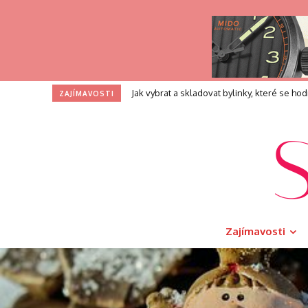
Profesní zkouška pro kouče: Co přesně při
ZAJÍMAVOSTI
Zajímavosti