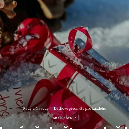
Rady a Návody
Dárkové předměty pro každého
RADY A NÁVODY