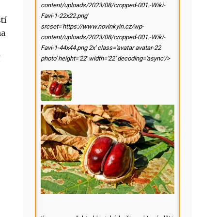
content/uploads/2023/08/cropped-001.-Wiki-
Favi-1-22x22.png'
tí
srcset='https://www.novinkyin.cz/wp-
na
content/uploads/2023/08/cropped-001.-Wiki-
Favi-1-44x44.png 2x' class='avatar avatar-22
í
photo' height='22' width='22' decoding='async'/>