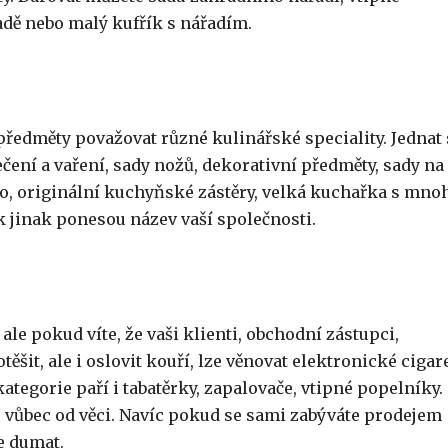
radě nebo malý kufřík s nářadím.
předměty považovat různé kulinářské speciality. Jednat 
ení a vaření, sady nožů, dekorativní předměty, sady na
no, originální kuchyňské zástěry, velká kuchařka s mno
k jinak ponesou název vaší společnosti.
ale pokud víte, že vaši klienti, obchodní zástupci,
těšit, ale i oslovit kouří, lze věnovat elektronické cigar
ategorie paří i tabatěrky, zapalovače, vtipné popelníky.
 vůbec od věci. Navíc pokud se sami zabýváte prodejem
e dumat.