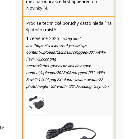
mezinárodní akce
first appeared on
NovinkyIN
.
Proč se technické poruchy často hledají na
špatném místě
1 července 2026
-
<img alt=''
src='https://www.novinkyin.cz/wp-
content/uploads/2023/08/cropped-001.-Wiki-
Favi-1-22x22.png'
srcset='https://www.novinkyin.cz/wp-
content/uploads/2023/08/cropped-001.-Wiki-
Favi-1-44x44.png 2x' class='avatar avatar-22
photo' height='22' width='22' decoding='async'/>
te