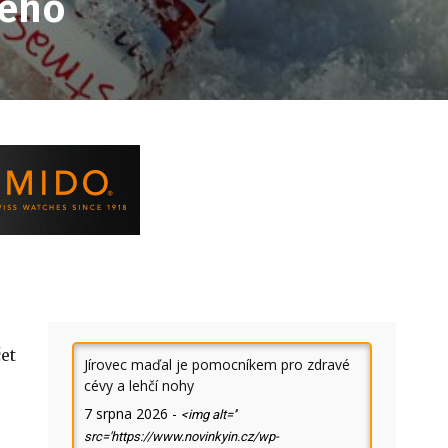
dého
et
Jírovec maďal je pomocníkem pro zdravé
cévy a lehčí nohy
e
7 srpna 2026
-
<img alt=''
src='https://www.novinkyin.cz/wp-