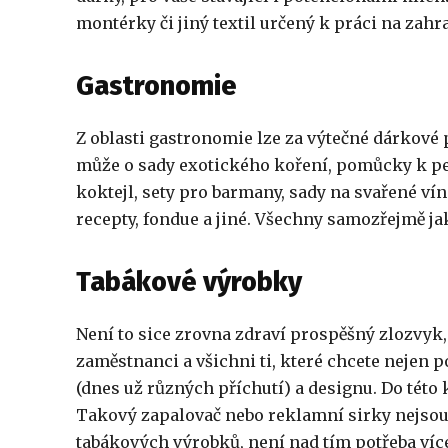
montérky či jiný textil určený k práci na zah
Gastronomie
Z oblasti gastronomie lze za výtečné dárkové 
může o sady exotického koření, pomůcky k peč
koktejl, sety pro barmany, sady na svařené ví
recepty, fondue a jiné. Všechny samozřejmě ja
Tabákové výrobky
Není to sice zrovna zdraví prospěšný zlozvyk, 
zaměstnanci a všichni ti, které chcete nejen po
(dnes už různých příchutí) a designu. Do této k
Takový zapalovač nebo reklamní sirky nejsou
tabákových výrobků, není nad tím potřeba víc