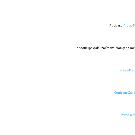
Redakce
Press-
Doporučuje další zajímavé články na me
Press-Med
Centrum-Zprá
Press-Ne