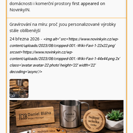
domácnosti i komerční prostory
first appeared on
NovinkyIN
.
Gravírování na míru: proč jsou personalizované výrobky
stále oblíbenější
24 března 2026
-
<img alt='' src='https://www.novinkyin.cz/wp-
content/uploads/2023/08/cropped-001.-Wiki-Favi-1-22x22.png'
srcset='https://www.novinkyin.cz/wp-
content/uploads/2023/08/cropped-001.-Wiki-Favi-1-44x44.png 2x'
class='avatar avatar-22 photo' height='22' width='22'
decoding='async'/>