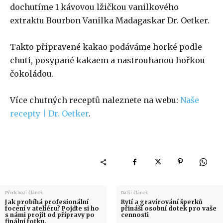
dochutíme 1 kávovou lžičkou vanilkového
extraktu Bourbon Vanilka Madagaskar Dr. Oetker.
Takto připravené kakao podáváme horké podle
chuti, posypané kakaem a nastrouhanou hořkou
čokoládou.
Více chutných receptů naleznete na webu:
Naše
recepty | Dr. Oetker
.
Předchozí článek
Další článek
Jak probíhá profesionální
Rytí a gravírování šperků
focení v ateliéru? Pojďte si ho
přináší osobní dotek pro vaše
s námi projít od přípravy po
cennosti
finální fotku.