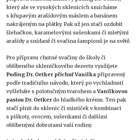
který ale ve vysokých sklenicích smícháme
s křupavým arašídovým máslem a banánem
nakrájeným na plátky. Pak už jen stačí ozdobit
šlehačkou, karamelovými sušenkami či mletými
arašídy a snídaně či svačina šampionů je na světě.
Pro přípravu chutné svačiny do školy či
oblíbeného skleničkového dezertu využijete
Puding Dr. Oetker příchuť Vanilka
připravený
podle tradičního návodu, který po vychladnutí
vyšleháte s polotučným tvarohem a
Vanilkovou
pastou Dr. Oetker
do hladkého krému. Ten pak
stačí plnit do sklenic či mističek v kombinaci
s piškoty, ovocem, sušenkami či dalšími
oblíbenými dobrotami vaší rodiny.