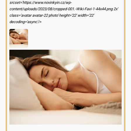
srcset='https://www.novinkyin.cz/wp-
content/uploads/2023/08/cropped-001.-Wiki-Favi-1-44x44.png 2x'
class='avatar avatar-22 photo' height='22' width='22'
decoding='async'/>