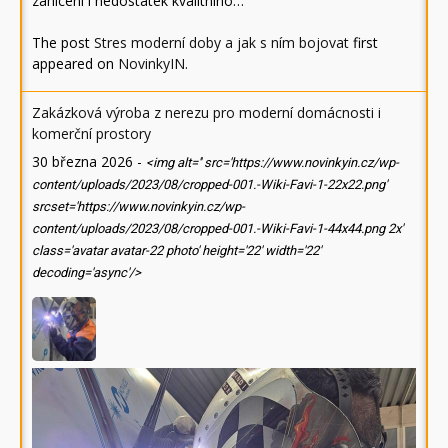
zahlcení i nedostatek kvalitního…
The post
Stres moderní doby a jak s ním bojovat
first
appeared on
NovinkyIN
.
Zakázková výroba z nerezu pro moderní domácnosti i
komerční prostory
30 března 2026
-
<img alt='' src='https://www.novinkyin.cz/wp-
content/uploads/2023/08/cropped-001.-Wiki-Favi-1-22x22.png'
srcset='https://www.novinkyin.cz/wp-
content/uploads/2023/08/cropped-001.-Wiki-Favi-1-44x44.png 2x'
class='avatar avatar-22 photo' height='22' width='22'
decoding='async'/>