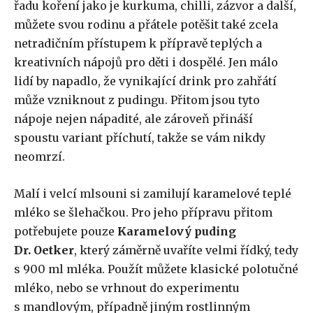
řadu koření jako je kurkuma, chilli, zázvor a další,
můžete svou rodinu a přátele potěšit také zcela
netradičním přístupem k přípravě teplých a
kreativních nápojů pro děti i dospělé. Jen málo
lidí by napadlo, že vynikající drink pro zahřátí
může vzniknout z pudingu. Přitom jsou tyto
nápoje nejen nápadité, ale zároveň přináší
spoustu variant příchutí, takže se vám nikdy
neomrzí.
Malí i velcí mlsouni si zamilují karamelové teplé
mléko se šlehačkou. Pro jeho přípravu přitom
potřebujete pouze
Karamelový puding
Dr. Oetker
, který záměrně uvaříte velmi řídký, tedy
s 900 ml mléka. Použít můžete klasické polotučné
mléko, nebo se vrhnout do experimentu
s mandlovým, případně jiným rostlinným