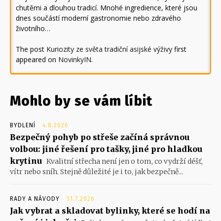
chutěmi a dlouhou tradicí. Mnohé ingredience, které jsou
dnes součástí moderní gastronomie nebo zdravého
životního…
The post
Kuriozity ze světa tradiční asijské výživy
first
appeared on
NovinkyIN
.
Mohlo by se vám líbit
BYDLENÍ
4.8.2026
Bezpečný pohyb po střeše začíná správnou
volbou: jiné řešení pro tašky, jiné pro hladkou
krytinu
Kvalitní střecha není jen o tom, co vydrží déšť,
vítr nebo sníh. Stejně důležité je i to, jak bezpečně...
RADY A NÁVODY
31.7.2026
Jak vybrat a skladovat bylinky, které se hodí na