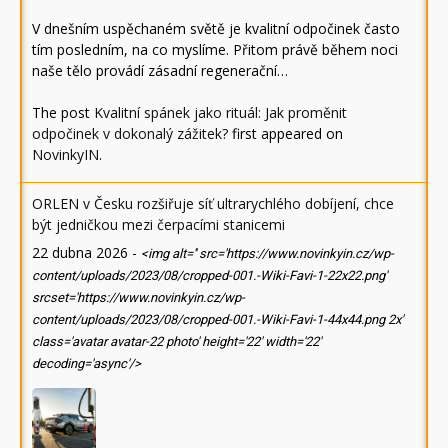
V dnešním uspěchaném světě je kvalitní odpočinek často
tím posledním, na co myslíme. Přitom právě během noci
naše tělo provádí zásadní regenerační…
The post
Kvalitní spánek jako rituál: Jak proměnit
odpočinek v dokonalý zážitek?
first appeared on
NovinkyIN
.
ORLEN v Česku rozšiřuje síť ultrarychlého dobíjení, chce
být jedničkou mezi čerpacími stanicemi
22 dubna 2026
-
<img alt='' src='https://www.novinkyin.cz/wp-
content/uploads/2023/08/cropped-001.-Wiki-Favi-1-22x22.png'
srcset='https://www.novinkyin.cz/wp-
content/uploads/2023/08/cropped-001.-Wiki-Favi-1-44x44.png 2x'
class='avatar avatar-22 photo' height='22' width='22'
decoding='async'/>