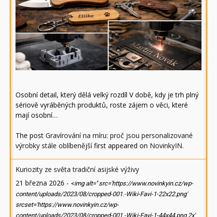
Osobní detail, který dělá velký rozdíl V době, kdy je trh plný
sériově vyráběných produktů, roste zájem o věci, které
mají osobní…
The post
Gravírování na míru: proč jsou personalizované
výrobky stále oblíbenější
first appeared on
NovinkyIN
.
Kuriozity ze světa tradiční asijské výživy
21 března 2026
-
<img alt='' src='https://www.novinkyin.cz/wp-
content/uploads/2023/08/cropped-001.-Wiki-Favi-1-22x22.png'
srcset='https://www.novinkyin.cz/wp-
content/uploads/2023/08/cropped-001.-Wiki-Favi-1-44x44.png 2x'