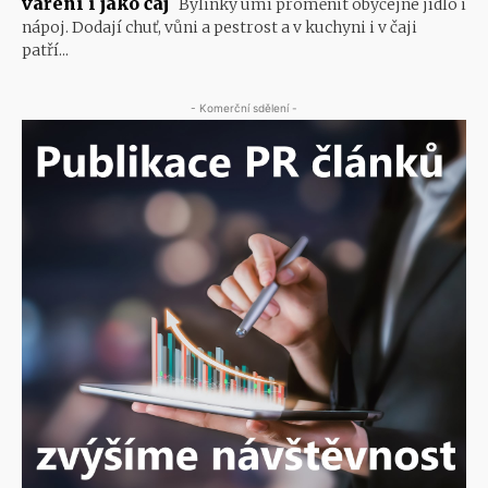
vaření i jako čaj
Bylinky umí proměnit obyčejné jídlo i
nápoj. Dodají chuť, vůni a pestrost a v kuchyni i v čaji
patří...
- Komerční sdělení -