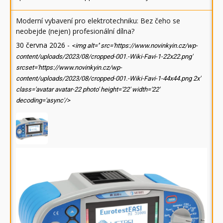
Moderní vybavení pro elektrotechniku: Bez čeho se
neobejde (nejen) profesionální dílna?
30 června 2026
-
<img alt='' src='https://www.novinkyin.cz/wp-
content/uploads/2023/08/cropped-001.-Wiki-Favi-1-22x22.png'
srcset='https://www.novinkyin.cz/wp-
content/uploads/2023/08/cropped-001.-Wiki-Favi-1-44x44.png 2x'
class='avatar avatar-22 photo' height='22' width='22'
decoding='async'/>