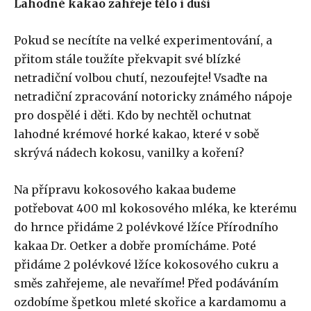
Lahodné kakao zahřeje tělo i duši
Pokud se necítíte na velké experimentování, a
přitom stále toužíte překvapit své blízké
netradiční volbou chutí, nezoufejte! Vsaďte na
netradiční zpracování notoricky známého nápoje
pro dospělé i děti. Kdo by nechtěl ochutnat
lahodné krémové horké kakao, které v sobě
skrývá nádech kokosu, vanilky a koření?
Na přípravu kokosového kakaa budeme
potřebovat 400 ml kokosového mléka, ke kterému
do hrnce přidáme 2 polévkové lžíce Přírodního
kakaa Dr. Oetker a dobře promícháme. Poté
přidáme 2 polévkové lžíce kokosového cukru a
směs zahřejeme, ale nevaříme! Před podáváním
ozdobíme špetkou mleté skořice a kardamomu a