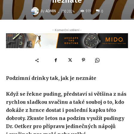
neznáte
-
By
ADMIN
919
7.10.2024
0
- Komerční sdělení -
Podzimní drinky tak, jak je neznáte
Když se řekne puding, představí si většina z nás
rychlou sladkou svačinu a také souboj o to, kdo
dokáže z hrnce
dostat
i poslední kapku této
dobroty. Zkuste letos na podzim využít pudingy
Dr. Oetker pro přípravu jedinečných nápojů