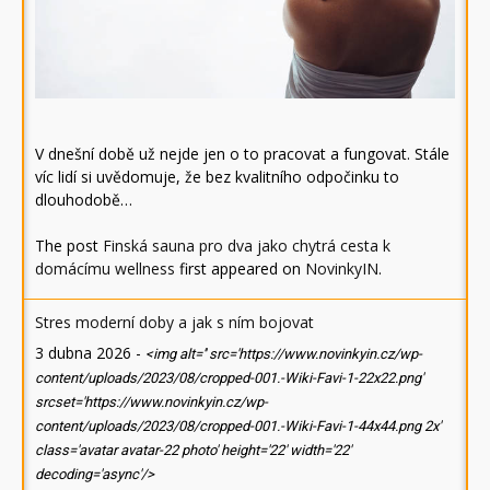
V dnešní době už nejde jen o to pracovat a fungovat. Stále
víc lidí si uvědomuje, že bez kvalitního odpočinku to
dlouhodobě…
The post
Finská sauna pro dva jako chytrá cesta k
domácímu wellness
first appeared on
NovinkyIN
.
Stres moderní doby a jak s ním bojovat
3 dubna 2026
-
<img alt='' src='https://www.novinkyin.cz/wp-
content/uploads/2023/08/cropped-001.-Wiki-Favi-1-22x22.png'
srcset='https://www.novinkyin.cz/wp-
content/uploads/2023/08/cropped-001.-Wiki-Favi-1-44x44.png 2x'
class='avatar avatar-22 photo' height='22' width='22'
decoding='async'/>