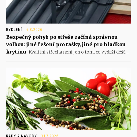
BYDLENÍ
4.8.2026
Bezpečný pohyb po střeše začíná správnou
volbou: jiné řešení pro tašky, jiné pro hladkou
krytinu
Kvalitní střecha není jen o tom, co vydrží déšť,...
RADY A NÁVODY
31.7.2026