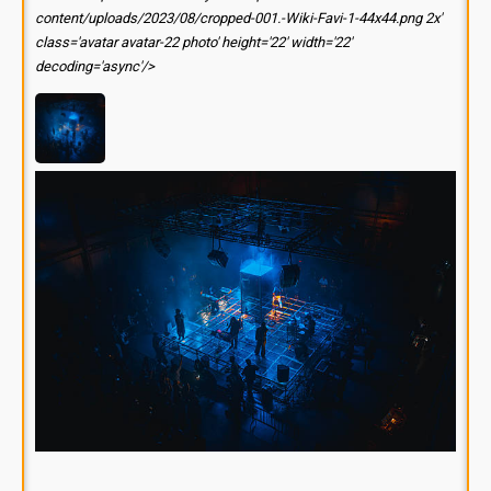
content/uploads/2023/08/cropped-001.-Wiki-Favi-1-44x44.png 2x'
class='avatar avatar-22 photo' height='22' width='22'
decoding='async'/>