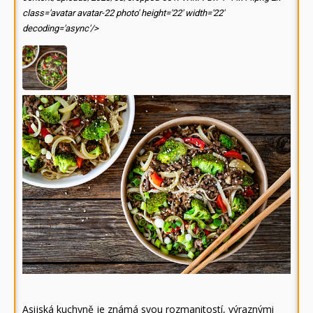
class='avatar avatar-22 photo' height='22' width='22'
decoding='async'/>
Asijská kuchyně je známá svou rozmanitostí, výraznými