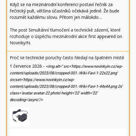
Když se na mezinárodní konferenci postaví řečník za
řečnický pult, většina účastníků očekává jediné. Že bude
rozumět každému slovu. Přitom jen málokdo…
The post
Simultánní tlumočení a technické zázemí, které
rozhoduje o úspěchu mezinárodní akce
first appeared on
NovinkyIN
.
Proč se technické poruchy často hledají na špatném místě
1 července 2026
-
<img alt='' src='https://www.novinkyin.cz/wp-
content/uploads/2023/08/cropped-001.-Wiki-Favi-1-22x22.png'
srcset='https://www.novinkyin.cz/wp-
content/uploads/2023/08/cropped-001.-Wiki-Favi-1-44x44.png 2x'
class='avatar avatar-22 photo' height='22' width='22'
decoding='async'/>