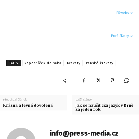
PRwebs.cz
Profi-články.cz
TAGS
kapesníček do saka
Kravaty
Pánské kravaty
Předchozí článek
Další článek
Krásná a levná dovolená
Jak se naučit cizí jazyk v Brně
za jeden rok
info@press-media.cz