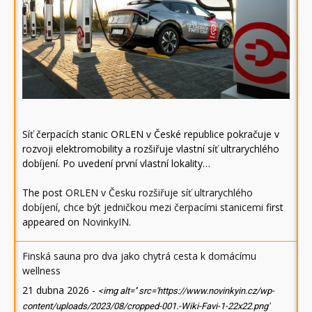
Síť čerpacích stanic ORLEN v České republice pokračuje v
rozvoji elektromobility a rozšiřuje vlastní síť ultrarychlého
dobíjení. Po uvedení první vlastní lokality…
The post
ORLEN v Česku rozšiřuje síť ultrarychlého
dobíjení, chce být jedničkou mezi čerpacími stanicemi
first
appeared on
NovinkyIN
.
Finská sauna pro dva jako chytrá cesta k domácímu
wellness
21 dubna 2026
-
<img alt='' src='https://www.novinkyin.cz/wp-
content/uploads/2023/08/cropped-001.-Wiki-Favi-1-22x22.png'