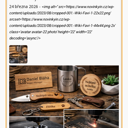
24 března 2026
-
<img alt='' src='https://www.novinkyin.cz/wp-
content/uploads/2023/08/cropped-001.-Wiki-Favi-1-22x22.png'
srcset='https://www.novinkyin.cz/wp-
content/uploads/2023/08/cropped-001.-Wiki-Favi-1-44x44.png 2x'
class='avatar avatar-22 photo' height='22' width='22'
decoding='async'/>