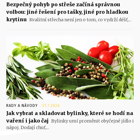
Bezpečný pohyb po střeše začíná správnou
volbou: jiné řešení pro tašky, jiné pro hladkou
krytinu
Kvalitní střecha není jen o tom, co vydrží déšť,...
RADY A NÁVODY
31.7.2026
Jak vybrat a skladovat bylinky, které se hodí na
vaření i jako čaj
Bylinky umí proměnit obyčejné jídlo i
nápoj. Dodají chuť,...