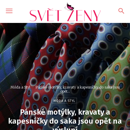
Móda a Styl
Pánské motýlky, kravaty a kapesníčky do saka jsou
opět...
MÓDA A STYL
Pánské motýlky, kravaty a
kapesníčky do saka jsou opět na