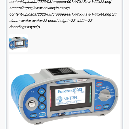
content/uploads/2023/08/cropped-001.-Wiki-Favi-1-22x22.png'
srcset='https://www.novinkyin.cz/wp-
content/uploads/2023/08/cropped-001.-Wiki-Favi-1-44x44.png 2x'
class='avatar avatar-22 photo' height='22' width='22'
decoding='async'/>