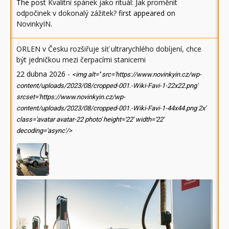
The post
Kvalitní spánek jako rituál: Jak proměnit
odpočinek v dokonalý zážitek?
first appeared on
NovinkyIN
.
ORLEN v Česku rozšiřuje síť ultrarychlého dobíjení, chce
být jedničkou mezi čerpacími stanicemi
22 dubna 2026
-
<img alt='' src='https://www.novinkyin.cz/wp-
content/uploads/2023/08/cropped-001.-Wiki-Favi-1-22x22.png'
srcset='https://www.novinkyin.cz/wp-
content/uploads/2023/08/cropped-001.-Wiki-Favi-1-44x44.png 2x'
class='avatar avatar-22 photo' height='22' width='22'
decoding='async'/>