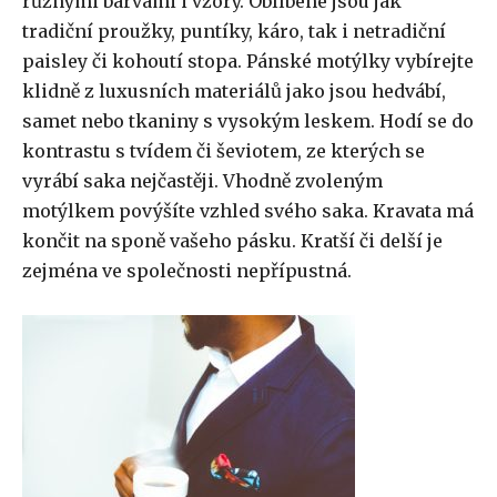
různými barvami i vzory. Oblíbené jsou jak
tradiční proužky, puntíky, káro, tak i netradiční
paisley či kohoutí stopa. Pánské motýlky vybírejte
klidně z luxusních materiálů jako jsou hedvábí,
samet nebo tkaniny s vysokým leskem. Hodí se do
kontrastu s tvídem či ševiotem, ze kterých se
vyrábí saka nejčastěji. Vhodně zvoleným
motýlkem povýšíte vzhled svého saka. Kravata má
končit na sponě vašeho pásku. Kratší či delší je
zejména ve společnosti nepřípustná.