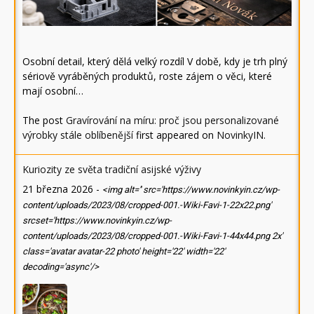
Osobní detail, který dělá velký rozdíl V době, kdy je trh plný
sériově vyráběných produktů, roste zájem o věci, které
mají osobní…
The post
Gravírování na míru: proč jsou personalizované
výrobky stále oblíbenější
first appeared on
NovinkyIN
.
Kuriozity ze světa tradiční asijské výživy
21 března 2026
-
<img alt='' src='https://www.novinkyin.cz/wp-
content/uploads/2023/08/cropped-001.-Wiki-Favi-1-22x22.png'
srcset='https://www.novinkyin.cz/wp-
content/uploads/2023/08/cropped-001.-Wiki-Favi-1-44x44.png 2x'
class='avatar avatar-22 photo' height='22' width='22'
decoding='async'/>