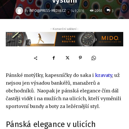
výsluní
-
By
INFO@PRESS-MEDIA.CZ
2068
14.9.2016
3
- Komerční sdělení -
Pánské motýlky, kapesníčky do saka i
kravaty
, už
nejsou jen výsadou bankéřů, manažerů a
obchodníků. Naopak je pánská elegance čím dál
častěji vidět i na mužích na ulicích, kteří vyměnili
sportovní bundy a boty za ležérnější styl.
Pánská elegance v ulicích