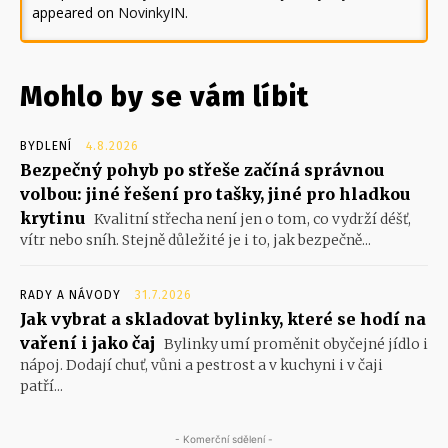
appeared on
NovinkyIN
.
Mohlo by se vám líbit
BYDLENÍ
4.8.2026
Bezpečný pohyb po střeše začíná správnou
volbou: jiné řešení pro tašky, jiné pro hladkou
krytinu
Kvalitní střecha není jen o tom, co vydrží déšť,
vítr nebo sníh. Stejně důležité je i to, jak bezpečně...
RADY A NÁVODY
31.7.2026
Jak vybrat a skladovat bylinky, které se hodí na
vaření i jako čaj
Bylinky umí proměnit obyčejné jídlo i
nápoj. Dodají chuť, vůni a pestrost a v kuchyni i v čaji
patří...
- Komerční sdělení -