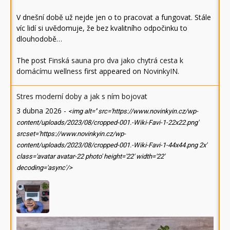
V dnešní době už nejde jen o to pracovat a fungovat. Stále
víc lidí si uvědomuje, že bez kvalitního odpočinku to
dlouhodobě…
The post
Finská sauna pro dva jako chytrá cesta k
domácímu wellness
first appeared on
NovinkyIN
.
Stres moderní doby a jak s ním bojovat
3 dubna 2026
-
<img alt='' src='https://www.novinkyin.cz/wp-
content/uploads/2023/08/cropped-001.-Wiki-Favi-1-22x22.png'
srcset='https://www.novinkyin.cz/wp-
content/uploads/2023/08/cropped-001.-Wiki-Favi-1-44x44.png 2x'
class='avatar avatar-22 photo' height='22' width='22'
decoding='async'/>