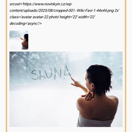
srcset='https://www.novinkyin.cz/wp-
content/uploads/2023/08/cropped-001.-Wiki-Favi-1-44x44.png 2x'
class='avatar avatar-22 photo' height='22' width='22'
decoding='async'/>