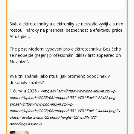
Svět elektrotechniky a elektroniky se neustále vyvíjí a s ním
rostou i nároky na přesnost, bezpečnost a efektivitu práce.
Ať už jde…
The post
Moderní vybavení pro elektrotechniku: Bez čeho
se neobejde (nejen) profesionální dílna?
first appeared on
NovinkyIN
.
Kvalitní spánek jako rituál: Jak proměnit odpočinek v
dokonalý zážitek?
1 června 2026
-
<img alt='' src='https://www.novinkyin.cz/wp-
content/uploads/2023/08/cropped-001.-Wiki-Favi-1-22x22.png'
srcset='https://www.novinkyin.cz/wp-
content/uploads/2023/08/cropped-001.-Wiki-Favi-1-44x44.png 2x'
class='avatar avatar-22 photo' height='22' width='22'
decoding='async'/>