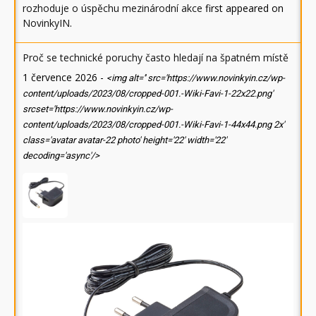
rozhoduje o úspěchu mezinárodní akce
first appeared on
NovinkyIN
.
Proč se technické poruchy často hledají na špatném místě
1 července 2026
-
<img alt='' src='https://www.novinkyin.cz/wp-
content/uploads/2023/08/cropped-001.-Wiki-Favi-1-22x22.png'
srcset='https://www.novinkyin.cz/wp-
content/uploads/2023/08/cropped-001.-Wiki-Favi-1-44x44.png 2x'
class='avatar avatar-22 photo' height='22' width='22'
decoding='async'/>