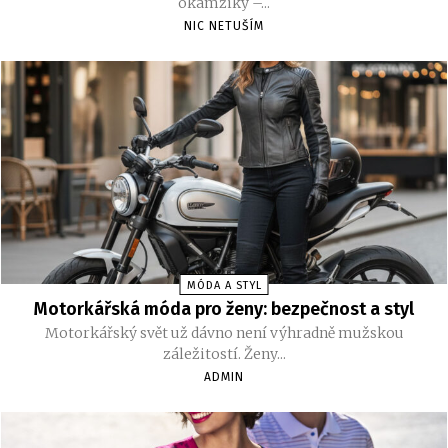
okamžiky –...
NIC NETUŠÍM
MÓDA A STYL
Motorkářská móda pro ženy: bezpečnost a styl
Motorkářský svět už dávno není výhradně mužskou
záležitostí. Ženy...
ADMIN