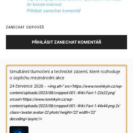
do-luxusni-matrace/
Přihlásit zanechat komentář
ZANECHAT ODPOVĚĎ
PŘIHLÁSIT ZANECHAT KOMENTÁŘ
Simultánní tlumočení a technické zázemí, které rozhoduje
o úspěchu mezinárodní akce
24 července 2026
-
<img alt='' src='https://www.novinkyin.cz/wp-
content/uploads/2023/08/cropped-001.-Wiki-Favi-1-22x22.png'
srcset='https://www.novinkyin.cz/wp-
content/uploads/2023/08/cropped-001.-Wiki-Favi-1-44x44.png 2x'
class='avatar avatar-22 photo' height='22' width='22'
decoding='async'/>