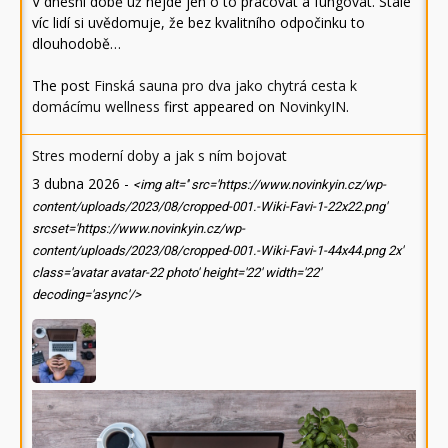
V dnešní době už nejde jen o to pracovat a fungovat. Stále
víc lidí si uvědomuje, že bez kvalitního odpočinku to
dlouhodobě…
The post
Finská sauna pro dva jako chytrá cesta k
domácímu wellness
first appeared on
NovinkyIN
.
Stres moderní doby a jak s ním bojovat
3 dubna 2026
-
<img alt='' src='https://www.novinkyin.cz/wp-
content/uploads/2023/08/cropped-001.-Wiki-Favi-1-22x22.png'
srcset='https://www.novinkyin.cz/wp-
content/uploads/2023/08/cropped-001.-Wiki-Favi-1-44x44.png 2x'
class='avatar avatar-22 photo' height='22' width='22'
decoding='async'/>