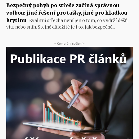
Bezpečný pohyb po střeše začíná správnou
volbou: jiné řešení pro tašky, jiné pro hladkou
krytinu
Kvalitní střecha není jen o tom, co vydrží déšť,
vítr nebo sníh. Stejně důležité je i to, jak bezpečně...
- Komerční sdělení -