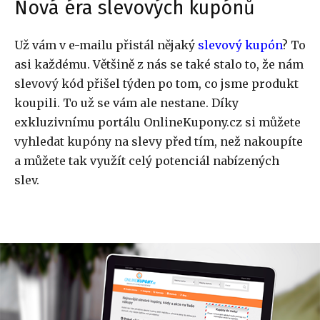
Nová éra slevových kupónů
Už vám v e-mailu přistál nějaký
slevový kupón
? To
asi každému. Většině z nás se také stalo to, že nám
slevový kód přišel týden po tom, co jsme produkt
koupili. To už se vám ale nestane. Díky
exkluzivnímu portálu OnlineKupony.cz si můžete
vyhledat kupóny na slevy před tím, než nakoupíte
a můžete tak využít celý potenciál nabízených
slev.