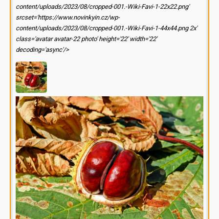
content/uploads/2023/08/cropped-001.-Wiki-Favi-1-22x22.png'
srcset='https://www.novinkyin.cz/wp-
content/uploads/2023/08/cropped-001.-Wiki-Favi-1-44x44.png 2x'
class='avatar avatar-22 photo' height='22' width='22'
decoding='async'/>