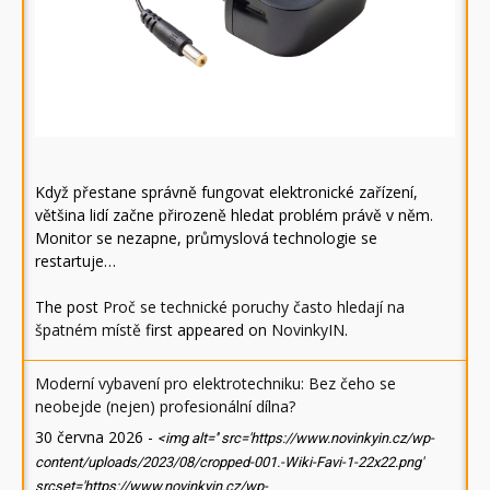
Když přestane správně fungovat elektronické zařízení,
většina lidí začne přirozeně hledat problém právě v něm.
Monitor se nezapne, průmyslová technologie se
restartuje…
The post
Proč se technické poruchy často hledají na
špatném místě
first appeared on
NovinkyIN
.
Moderní vybavení pro elektrotechniku: Bez čeho se
neobejde (nejen) profesionální dílna?
30 června 2026
-
<img alt='' src='https://www.novinkyin.cz/wp-
content/uploads/2023/08/cropped-001.-Wiki-Favi-1-22x22.png'
srcset='https://www.novinkyin.cz/wp-