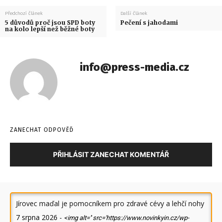
Předchozí článek
Další článek
5 důvodů proč jsou SPD boty
Pečení s jahodami
na kolo lepší než běžné boty
info@press-media.cz
ZANECHAT ODPOVĚĎ
PŘIHLÁSIT ZANECHAT KOMENTÁŘ
Jírovec maďal je pomocníkem pro zdravé cévy a lehčí nohy
7 srpna 2026
-
<img alt='' src='https://www.novinkyin.cz/wp-