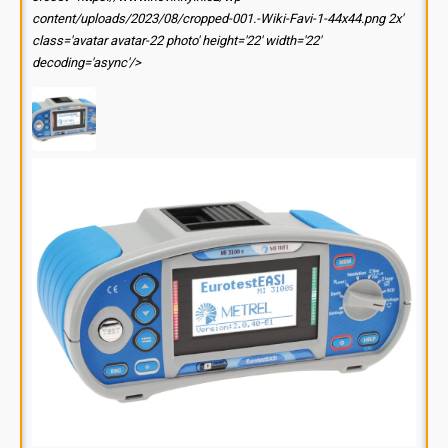
content/uploads/2023/08/cropped-001.-Wiki-Favi-1-44x44.png 2x'
class='avatar avatar-22 photo' height='22' width='22'
decoding='async'/>