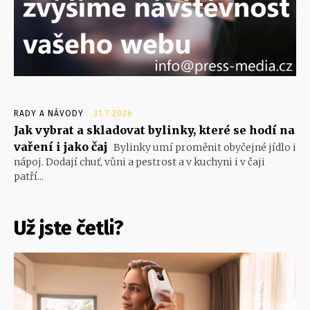
RADY A NÁVODY
31.7.2026
Jak vybrat a skladovat bylinky, které se hodí na
vaření i jako čaj
Bylinky umí proměnit obyčejné jídlo i
nápoj. Dodají chuť, vůni a pestrost a v kuchyni i v čaji
patří...
Už jste četli?