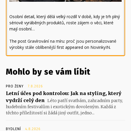
Osobní detail, který dělá velký rozdíl V době, kdy je trh plný
sériově vyráběných produktů, roste zájem o věci, které
mají osobní…
The post
Gravírování na míru: proč jsou personalizované
výrobky stále oblíbenější
first appeared on
NovinkyIN
.
Mohlo by se vám líbit
PRO ŽENY
7.8.2026
Letní účes pod kontrolou: Jak na styling, který
vydrží celý den
Léto patří svatbám, zahradním party,
hudebním festivalům i exotickým dovoleným. Každá z
těchto příležitostí si žádá jiný outfit, jedno...
BYDLENÍ
4.8.2026