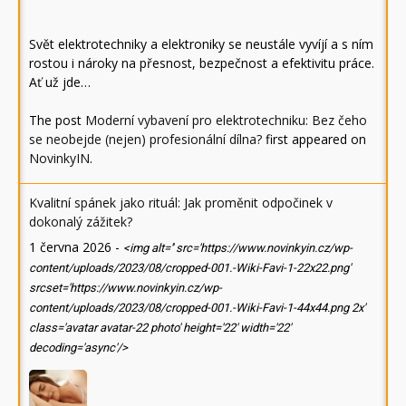
Svět elektrotechniky a elektroniky se neustále vyvíjí a s ním
rostou i nároky na přesnost, bezpečnost a efektivitu práce.
Ať už jde…
The post
Moderní vybavení pro elektrotechniku: Bez čeho
se neobejde (nejen) profesionální dílna?
first appeared on
NovinkyIN
.
Kvalitní spánek jako rituál: Jak proměnit odpočinek v
dokonalý zážitek?
1 června 2026
-
<img alt='' src='https://www.novinkyin.cz/wp-
content/uploads/2023/08/cropped-001.-Wiki-Favi-1-22x22.png'
srcset='https://www.novinkyin.cz/wp-
content/uploads/2023/08/cropped-001.-Wiki-Favi-1-44x44.png 2x'
class='avatar avatar-22 photo' height='22' width='22'
decoding='async'/>