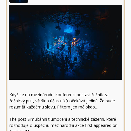
Když se na mezinárodní konferenci postaví řečník za
řečnický pult, většina účastníků očekává jediné. Že bude
rozumět každému slovu. Přitom jen málokdo…
The post
Simultánní tlumočení a technické zázemí, které
rozhoduje o úspěchu mezinárodní akce
first appeared on