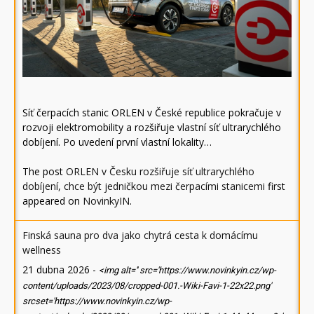
Síť čerpacích stanic ORLEN v České republice pokračuje v
rozvoji elektromobility a rozšiřuje vlastní síť ultrarychlého
dobíjení. Po uvedení první vlastní lokality…
The post
ORLEN v Česku rozšiřuje síť ultrarychlého
dobíjení, chce být jedničkou mezi čerpacími stanicemi
first
appeared on
NovinkyIN
.
Finská sauna pro dva jako chytrá cesta k domácímu
wellness
21 dubna 2026
-
<img alt='' src='https://www.novinkyin.cz/wp-
content/uploads/2023/08/cropped-001.-Wiki-Favi-1-22x22.png'
srcset='https://www.novinkyin.cz/wp-