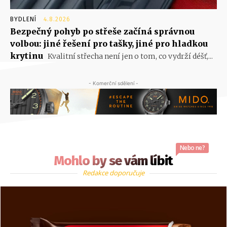
BYDLENÍ
4.8.2026
Bezpečný pohyb po střeše začíná správnou
volbou: jiné řešení pro tašky, jiné pro hladkou
krytinu
Kvalitní střecha není jen o tom, co vydrží déšť,...
- Komerční sdělení -
Nebo ne?
Mohlo by se vám líbit
Redakce doporučuje