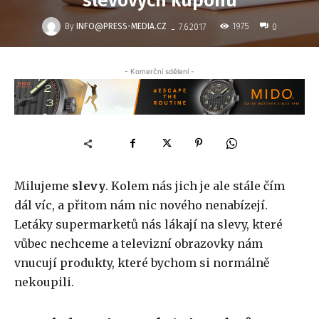
slevových kupónu
-
By
INFO@PRESS-MEDIA.CZ
1975
7.6.2017
0
- Komerční sdělení -
Milujeme
slevy
. Kolem nás jich je ale stále čím
dál víc, a přitom nám nic nového nenabízejí.
Letáky supermarketů nás lákají na slevy, které
vůbec nechceme a televizní obrazovky nám
vnucují produkty, které bychom si normálně
nekoupili.