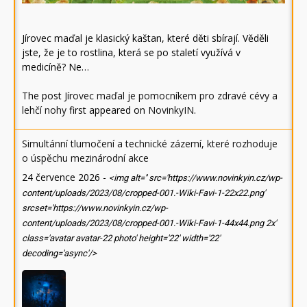
Jírovec maďal je klasický kaštan, které děti sbírají. Věděli
jste, že je to rostlina, která se po staletí využívá v
medicíně? Ne…
The post
Jírovec maďal je pomocníkem pro zdravé cévy a
lehčí nohy
first appeared on
NovinkyIN
.
Simultánní tlumočení a technické zázemí, které rozhoduje
o úspěchu mezinárodní akce
24 července 2026
-
<img alt='' src='https://www.novinkyin.cz/wp-
content/uploads/2023/08/cropped-001.-Wiki-Favi-1-22x22.png'
srcset='https://www.novinkyin.cz/wp-
content/uploads/2023/08/cropped-001.-Wiki-Favi-1-44x44.png 2x'
class='avatar avatar-22 photo' height='22' width='22'
decoding='async'/>