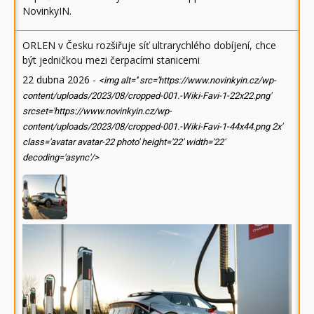
NovinkyIN
.
ORLEN v Česku rozšiřuje síť ultrarychlého dobíjení, chce
být jedničkou mezi čerpacími stanicemi
22 dubna 2026
-
<img alt='' src='https://www.novinkyin.cz/wp-
content/uploads/2023/08/cropped-001.-Wiki-Favi-1-22x22.png'
srcset='https://www.novinkyin.cz/wp-
content/uploads/2023/08/cropped-001.-Wiki-Favi-1-44x44.png 2x'
class='avatar avatar-22 photo' height='22' width='22'
decoding='async'/>