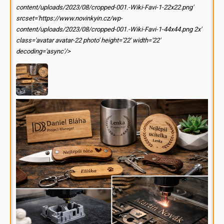
content/uploads/2023/08/cropped-001.-Wiki-Favi-1-22x22.png'
srcset='https://www.novinkyin.cz/wp-
content/uploads/2023/08/cropped-001.-Wiki-Favi-1-44x44.png 2x'
class='avatar avatar-22 photo' height='22' width='22'
decoding='async'/>