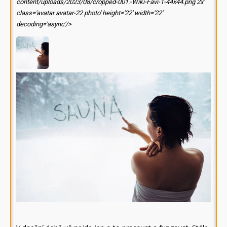
content/uploads/2023/08/cropped-001.-Wiki-Favi-1-44x44.png 2x'
class='avatar avatar-22 photo' height='22' width='22'
decoding='async'/>