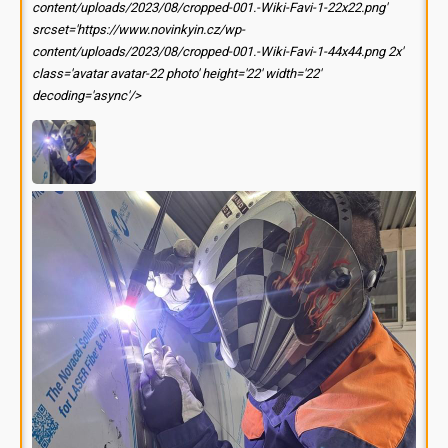
content/uploads/2023/08/cropped-001.-Wiki-Favi-1-22x22.png'
srcset='https://www.novinkyin.cz/wp-
content/uploads/2023/08/cropped-001.-Wiki-Favi-1-44x44.png 2x'
class='avatar avatar-22 photo' height='22' width='22'
decoding='async'/>