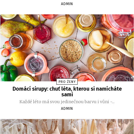
ADMIN
PRO ŽENY
Domácí sirupy: chuť léta, kterou si namícháte
sami
Každé léto má svou jedinečnou barvu i vůni -...
ADMIN