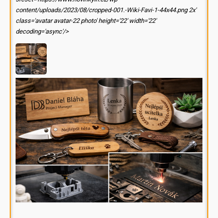
content/uploads/2023/08/cropped-001.-Wiki-Favi-1-44x44.png 2x'
class='avatar avatar-22 photo' height='22' width='22'
decoding='async'/>