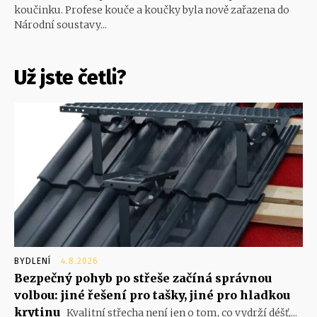
koučinku. Profese kouče a koučky byla nově zařazena do
Národní soustavy...
Už jste četli?
BYDLENÍ
4.8.2026
Bezpečný pohyb po střeše začíná správnou
volbou: jiné řešení pro tašky, jiné pro hladkou
krytinu
Kvalitní střecha není jen o tom, co vydrží déšť,...