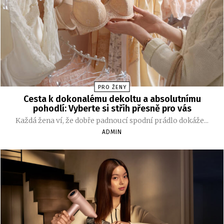
PRO ŽENY
Cesta k dokonalému dekoltu a absolutnímu
pohodlí: Vyberte si střih přesně pro vás
Každá žena ví, že dobře padnoucí spodní prádlo dokáže...
ADMIN