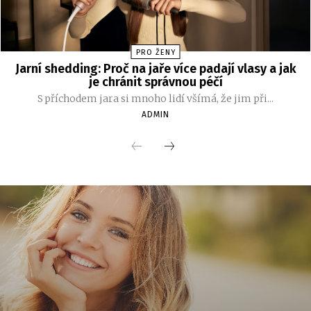
PRO ŽENY
Jarní shedding: Proč na jaře více padají vlasy a jak
je chránit správnou péčí
S příchodem jara si mnoho lidí všímá, že jim při...
ADMIN