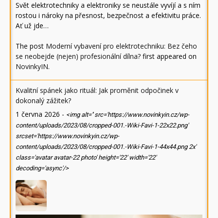
Svět elektrotechniky a elektroniky se neustále vyvíjí a s ním
rostou i nároky na přesnost, bezpečnost a efektivitu práce.
Ať už jde…
The post
Moderní vybavení pro elektrotechniku: Bez čeho
se neobejde (nejen) profesionální dílna?
first appeared on
NovinkyIN
.
Kvalitní spánek jako rituál: Jak proměnit odpočinek v
dokonalý zážitek?
1 června 2026
-
<img alt='' src='https://www.novinkyin.cz/wp-
content/uploads/2023/08/cropped-001.-Wiki-Favi-1-22x22.png'
srcset='https://www.novinkyin.cz/wp-
content/uploads/2023/08/cropped-001.-Wiki-Favi-1-44x44.png 2x'
class='avatar avatar-22 photo' height='22' width='22'
decoding='async'/>