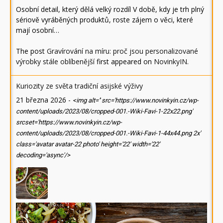
Osobní detail, který dělá velký rozdíl V době, kdy je trh plný
sériově vyráběných produktů, roste zájem o věci, které
mají osobní…
The post
Gravírování na míru: proč jsou personalizované
výrobky stále oblíbenější
first appeared on
NovinkyIN
.
Kuriozity ze světa tradiční asijské výživy
21 března 2026
-
<img alt='' src='https://www.novinkyin.cz/wp-
content/uploads/2023/08/cropped-001.-Wiki-Favi-1-22x22.png'
srcset='https://www.novinkyin.cz/wp-
content/uploads/2023/08/cropped-001.-Wiki-Favi-1-44x44.png 2x'
class='avatar avatar-22 photo' height='22' width='22'
decoding='async'/>