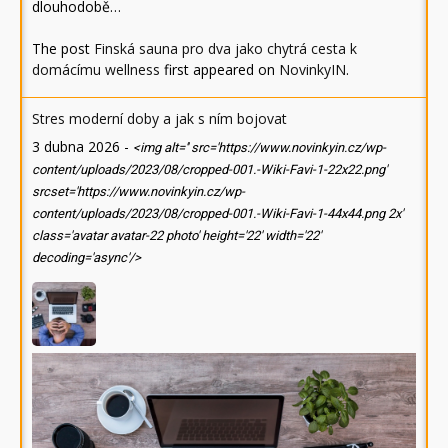
dlouhodobě…
The post
Finská sauna pro dva jako chytrá cesta k
domácímu wellness
first appeared on
NovinkyIN
.
Stres moderní doby a jak s ním bojovat
3 dubna 2026
-
<img alt='' src='https://www.novinkyin.cz/wp-
content/uploads/2023/08/cropped-001.-Wiki-Favi-1-22x22.png'
srcset='https://www.novinkyin.cz/wp-
content/uploads/2023/08/cropped-001.-Wiki-Favi-1-44x44.png 2x'
class='avatar avatar-22 photo' height='22' width='22'
decoding='async'/>