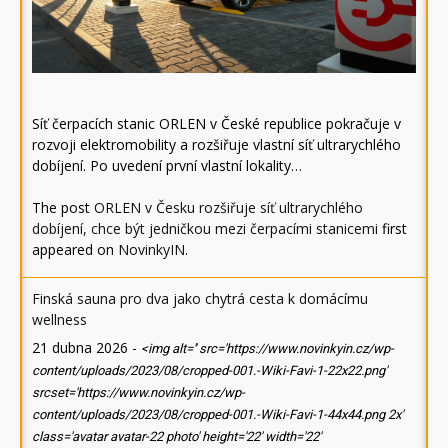
Síť čerpacích stanic ORLEN v České republice pokračuje v
rozvoji elektromobility a rozšiřuje vlastní síť ultrarychlého
dobíjení. Po uvedení první vlastní lokality…
The post
ORLEN v Česku rozšiřuje síť ultrarychlého
dobíjení, chce být jedničkou mezi čerpacími stanicemi
first
appeared on
NovinkyIN
.
Finská sauna pro dva jako chytrá cesta k domácímu
wellness
21 dubna 2026
-
<img alt='' src='https://www.novinkyin.cz/wp-
content/uploads/2023/08/cropped-001.-Wiki-Favi-1-22x22.png'
srcset='https://www.novinkyin.cz/wp-
content/uploads/2023/08/cropped-001.-Wiki-Favi-1-44x44.png 2x'
class='avatar avatar-22 photo' height='22' width='22'