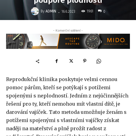
podpoře plodnosti
-
By
ADMIN
1961
16.6.2023
0
- Komerční sdělení -
Reprodukční klinika poskytuje velmi cennou
pomoc párům, kteří se potýkají s potížemi
spojenými s neplodností. Jedním z nejúčinnějších
řešení pro ty, kteří nemohou mít vlastní dítě, je
darování vajíček. Tato metoda umožňuje ženám s
potížemi spojenými s vlastními vajíčky získat
naději na mateřství a plně prožít radost z