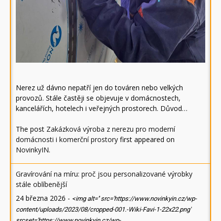
Nerez už dávno nepatří jen do továren nebo velkých
provozů. Stále častěji se objevuje v domácnostech,
kancelářích, hotelech i veřejných prostorech. Důvod…
The post
Zakázková výroba z nerezu pro moderní
domácnosti i komerční prostory
first appeared on
NovinkyIN
.
Gravírování na míru: proč jsou personalizované výrobky
stále oblíbenější
24 března 2026
-
<img alt='' src='https://www.novinkyin.cz/wp-
content/uploads/2023/08/cropped-001.-Wiki-Favi-1-22x22.png'
srcset='https://www.novinkyin.cz/wp-