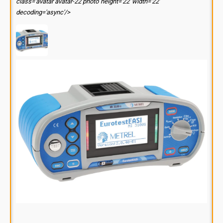
class='avatar avatar-22 photo' height='22' width='22'
decoding='async'/>