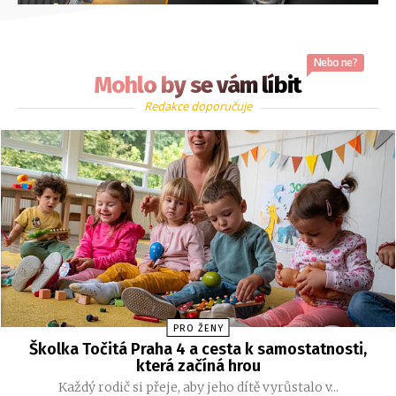
Nebo ne?
Mohlo by se vám líbit
Redakce doporučuje
PRO ŽENY
Školka Točitá Praha 4 a cesta k samostatnosti,
která začíná hrou
Každý rodič si přeje, aby jeho dítě vyrůstalo v...