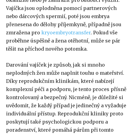
okamžitě nebo je zamrazit pro budoucí využití.
Vajíčka jsou oplodněna pomocí partnerových
nebo dárcových spermií, poté jsou embrya
přenesena do dělohy příjemkyně, případně jsou
zmražena pro
kryoembryotransfer
. Pokud vše
proběhne úspěšně a žena otěhotní, může se pár
těšit na příchod nového potomka.
Darování vajíček je způsob, jak si mnoho
neplodných žen může naplnit touhu o mateřství.
Díky reprodukčním klinikám, které nabízejí
komplexní péči a podporu, je tento proces přísně
kontrolovaný a bezpečný. Nicméně, je důležité si
uvědomit, že každý případ je jedinečný a vyžaduje
individuální přístup. Reprodukční kliniky proto
poskytují také psychologickou podporu a
poradenství, které pomáhá párům při tomto