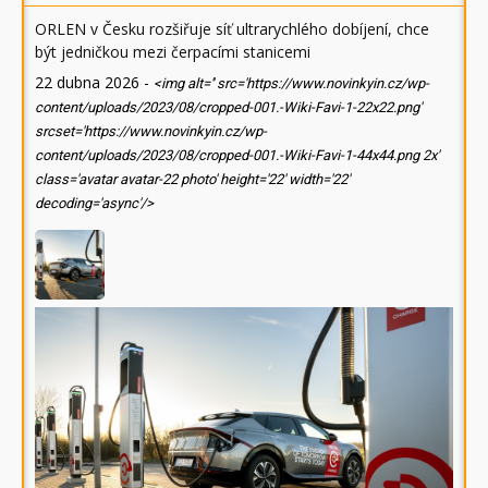
ORLEN v Česku rozšiřuje síť ultrarychlého dobíjení, chce
být jedničkou mezi čerpacími stanicemi
22 dubna 2026
-
<img alt='' src='https://www.novinkyin.cz/wp-
content/uploads/2023/08/cropped-001.-Wiki-Favi-1-22x22.png'
srcset='https://www.novinkyin.cz/wp-
content/uploads/2023/08/cropped-001.-Wiki-Favi-1-44x44.png 2x'
class='avatar avatar-22 photo' height='22' width='22'
decoding='async'/>