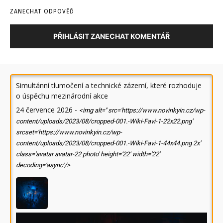
ZANECHAT ODPOVĚĎ
PŘIHLÁSIT ZANECHAT KOMENTÁŘ
Simultánní tlumočení a technické zázemí, které rozhoduje
o úspěchu mezinárodní akce
24 července 2026
-
<img alt='' src='https://www.novinkyin.cz/wp-
content/uploads/2023/08/cropped-001.-Wiki-Favi-1-22x22.png'
srcset='https://www.novinkyin.cz/wp-
content/uploads/2023/08/cropped-001.-Wiki-Favi-1-44x44.png 2x'
class='avatar avatar-22 photo' height='22' width='22'
decoding='async'/>