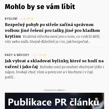
Mohlo by se vám líbit
BYDLENÍ
4.8.2026
Bezpečný pohyb po střeše začíná správnou
volbou: jiné řešení pro tašky, jiné pro hladkou
krytinu
Kvalitní střecha není jen o tom, co vydrží déšť,
vítr nebo sníh. Stejně důležité je i to, jak bezpečně...
RADY A NÁVODY
31.7.2026
Jak vybrat a skladovat bylinky, které se hodí na
vaření i jako čaj
Bylinky umí proměnit obyčejné jídlo i
nápoj. Dodají chuť, vůni a pestrost a v kuchyni i v čaji
patří...
- Komerční sdělení -