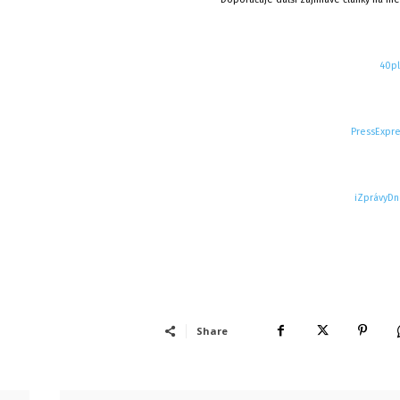
40pl
PressExpre
iZprávyDn
Share