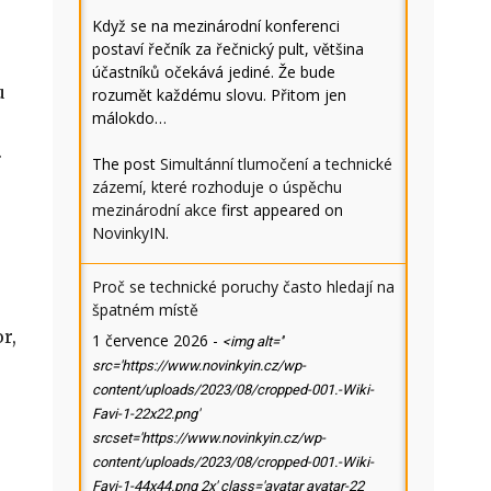
Když se na mezinárodní konferenci
postaví řečník za řečnický pult, většina
účastníků očekává jediné. Že bude
u
rozumět každému slovu. Přitom jen
málokdo…
.
The post
Simultánní tlumočení a technické
zázemí, které rozhoduje o úspěchu
mezinárodní akce
first appeared on
NovinkyIN
.
Proč se technické poruchy často hledají na
špatném místě
r,
1 července 2026
-
<img alt=''
src='https://www.novinkyin.cz/wp-
content/uploads/2023/08/cropped-001.-Wiki-
Favi-1-22x22.png'
srcset='https://www.novinkyin.cz/wp-
content/uploads/2023/08/cropped-001.-Wiki-
Favi-1-44x44.png 2x' class='avatar avatar-22