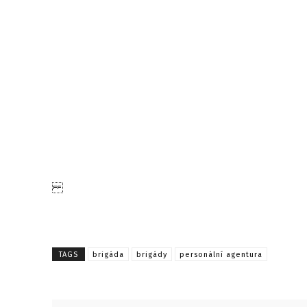
TAGS
brigáda
brigády
personální agentura