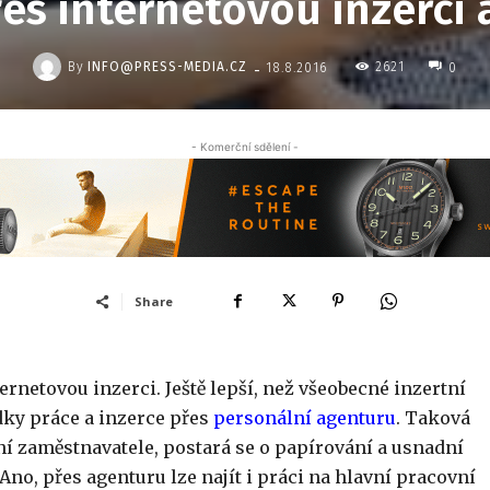
es internetovou inzerci
-
By
INFO@PRESS-MEDIA.CZ
2621
18.8.2016
0
- Komerční sdělení -
Share
ternetovou inzerci. Ještě lepší, než všeobecné inzertní
dky práce a inzerce přes
personální agenturu
. Taková
 zaměstnavatele, postará se o papírování a usnadní
Ano, přes agenturu lze najít i práci na hlavní pracovní