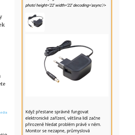
photo' height='22' width='22' decoding='async'/>
y
ek
h
ete
Když přestane správně fungovat
Media
elektronické zařízení, většina lidí začne
přirozeně hledat problém právě v něm.
Monitor se nezapne, průmyslová
diích