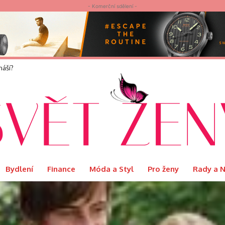
- Komerční sdělení -
elvet představuje limitovanou edici Ritual s podmanivou vůní Orientu
Bydlení
Finance
Móda a Styl
Pro ženy
Rady a 