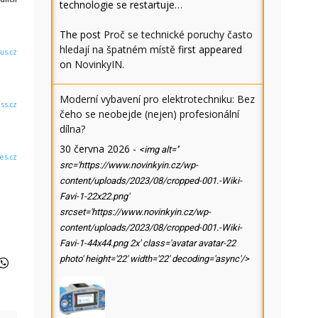
technologie se restartuje…
The post
Proč se technické poruchy často
hledají na špatném místě
first appeared
us.cz
on
NovinkyIN
.
Moderní vybavení pro elektrotechniku: Bez
ss.cz
čeho se neobejde (nejen) profesionální
dílna?
30 června 2026
-
<img alt=''
es.cz
src='https://www.novinkyin.cz/wp-
content/uploads/2023/08/cropped-001.-Wiki-
Favi-1-22x22.png'
srcset='https://www.novinkyin.cz/wp-
content/uploads/2023/08/cropped-001.-Wiki-
Favi-1-44x44.png 2x' class='avatar avatar-22
photo' height='22' width='22' decoding='async'/>