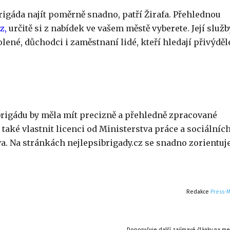
rigáda najít poměrně snadno, patří Žirafa. Přehlednou
cz
,
určitě si z nabídek ve vašem městě vyberete. Její služb
ené, důchodci i zaměstnaní lidé, kteří hledají přivýděl
 brigádu by měla mít precizně a přehledně zpracované
aké vlastnit licenci od Ministerstva práce a sociálníc
va. Na stránkách nejlepsibrigady.cz se snadno zorientuj
Redakce
Press-
Doporučuje další zajímavé články na me