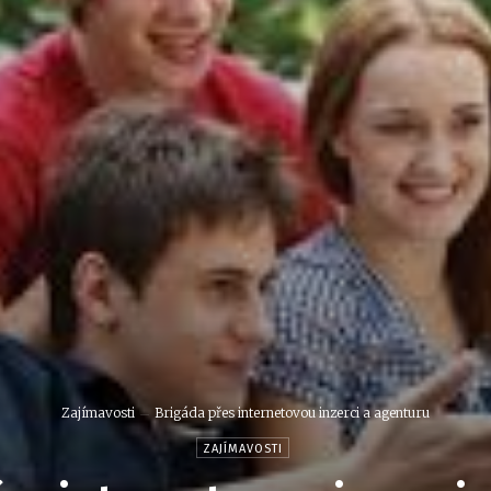
Zajímavosti
Brigáda přes internetovou inzerci a agenturu
ZAJÍMAVOSTI