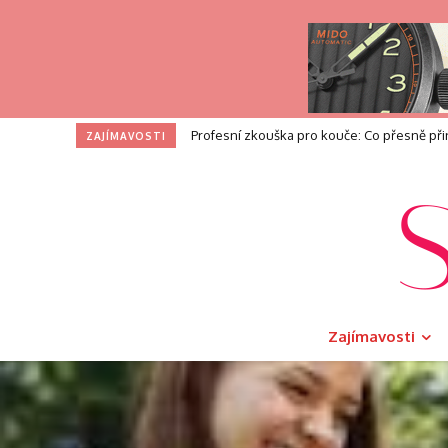
I na toaletě si zasloužíte dotek luxusu. V
ZAJÍMAVOSTI
Zajímavosti