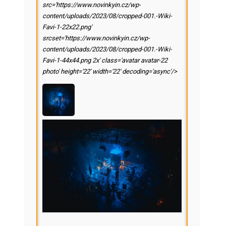
src='https://www.novinkyin.cz/wp-
content/uploads/2023/08/cropped-001.-Wiki-
Favi-1-22x22.png'
srcset='https://www.novinkyin.cz/wp-
content/uploads/2023/08/cropped-001.-Wiki-
Favi-1-44x44.png 2x' class='avatar avatar-22
photo' height='22' width='22' decoding='async'/>