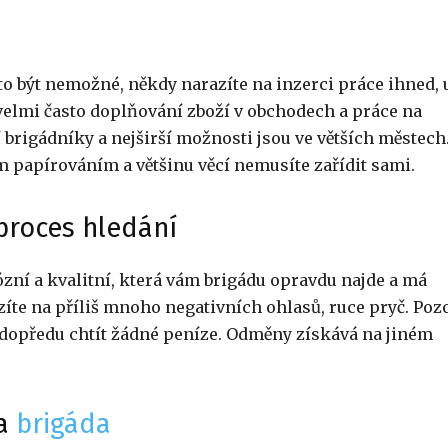
to být nemožné, někdy narazíte na inzerci práce ihned, 
 velmi často doplňování zboží v obchodech a práce na
 brigádníky a nejširší možnosti jsou ve větších městech
ím papírováním a většinu věcí nemusíte zařídit sami.
proces hledání
ózní a kvalitní, která vám brigádu opravdu najde a má
íte na příliš mnoho negativních ohlasů, ruce pryč. Pozo
 dopředu chtít žádné peníze. Odměny získává na jiném
 a
brigáda