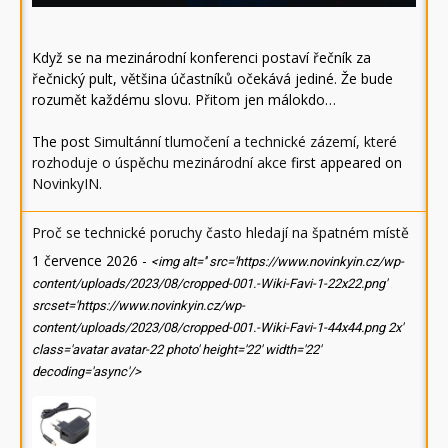
Když se na mezinárodní konferenci postaví řečník za
řečnický pult, většina účastníků očekává jediné. Že bude
rozumět každému slovu. Přitom jen málokdo…
The post
Simultánní tlumočení a technické zázemí, které
rozhoduje o úspěchu mezinárodní akce
first appeared on
NovinkyIN
.
Proč se technické poruchy často hledají na špatném místě
1 července 2026
-
<img alt='' src='https://www.novinkyin.cz/wp-
content/uploads/2023/08/cropped-001.-Wiki-Favi-1-22x22.png'
srcset='https://www.novinkyin.cz/wp-
content/uploads/2023/08/cropped-001.-Wiki-Favi-1-44x44.png 2x'
class='avatar avatar-22 photo' height='22' width='22'
decoding='async'/>