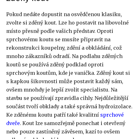
Pokud nedáte dopustit na osvědčenou klasiku,
zvolte si zděný kout. Lze ho postavit na libovolné
místo přesně podle vašich představ. Oproti
sprchovému koutu se musíte připravit na
rekonstrukci koupelny, zdění a obkládání, což
mnoho zákazníků odradí. Na podlahu zděných
koutů se používá zděný podklad oproti
sprchovým koutům, kde je vanička. Zděný kout si
s kapkou šikovnosti může postavit každý sám,
ovšem mnohdy je lepší zvolit specialistu. Na
stavbu se používají zpravidla cihly. Nejdůležitější
součást tvoří obklady a také správná hydroizolace.
Ke zděnému koutu patří také kvalitní
sprchové
dveře
. Kout lze samozřejmě ponechat i otevřený
nebo pouze zastíněný závěsem, kazí to ovšem