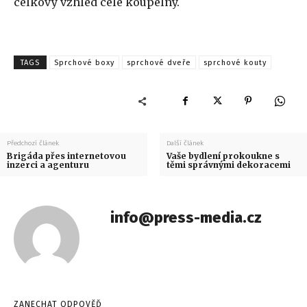
celkový vzhled celé koupelny.
TAGS
Sprchové boxy
sprchové dveře
sprchové kouty
Předchozí článek
Další článek
Brigáda přes internetovou
Vaše bydlení prokoukne s
inzerci a agenturu
těmi správnými dekoracemi
info@press-media.cz
ZANECHAT ODPOVĚĎ