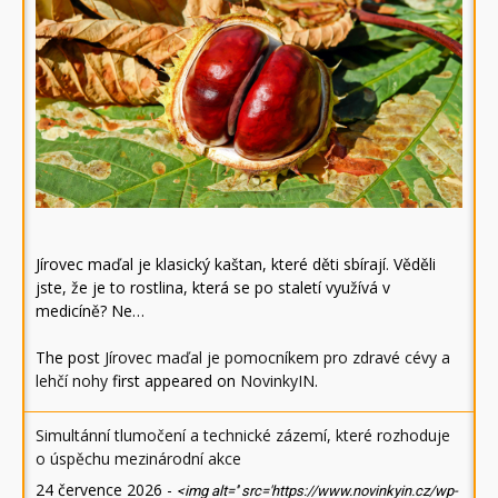
Jírovec maďal je klasický kaštan, které děti sbírají. Věděli
jste, že je to rostlina, která se po staletí využívá v
medicíně? Ne…
The post
Jírovec maďal je pomocníkem pro zdravé cévy a
lehčí nohy
first appeared on
NovinkyIN
.
Simultánní tlumočení a technické zázemí, které rozhoduje
o úspěchu mezinárodní akce
24 července 2026
-
<img alt='' src='https://www.novinkyin.cz/wp-