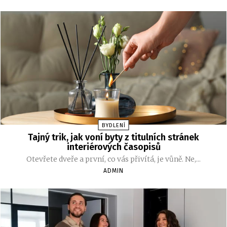
BYDLENÍ
Tajný trik, jak voní byty z titulních stránek
interiérových časopisů
Otevřete dveře a první, co vás přivítá, je vůně. Ne,...
ADMIN