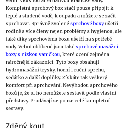
velmi vkusnou alternativou klasické vany.
Kompletní sprchový box stačí pouze připojit k
teplé a studené vodě, k odpadu a můžete se začít
sprchovat. Správně zvolené
sprchové boxy
ušetří
rodině s více členy nejen problémy s hygienou, ale
také díky sprchovému boxu ušetří na spotřebě
vody. Velmi oblíbené jsou také
sprchové masážní
boxy s nízkou vaničkou
, které ocení zejména
náročnější zákazníci. Tyto boxy obsahují
hydromasážní trysky, horní i ruční sprchu,
sedátko a další doplňky. Získáte tak veškerý
komfort při sprchování. Nevýhodou sprchového
boxů je, že si ho nemůžete sestavit podle vlastní
představy. Prodávají se pouze celé kompletní
sestavy.
Zděný kout