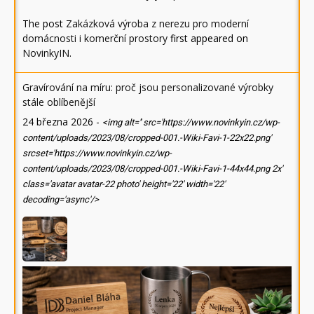
The post
Zakázková výroba z nerezu pro moderní
domácnosti i komerční prostory
first appeared on
NovinkyIN
.
Gravírování na míru: proč jsou personalizované výrobky
stále oblíbenější
24 března 2026
-
<img alt='' src='https://www.novinkyin.cz/wp-
content/uploads/2023/08/cropped-001.-Wiki-Favi-1-22x22.png'
srcset='https://www.novinkyin.cz/wp-
content/uploads/2023/08/cropped-001.-Wiki-Favi-1-44x44.png 2x'
class='avatar avatar-22 photo' height='22' width='22'
decoding='async'/>