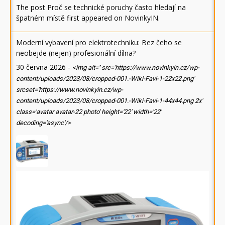
The post
Proč se technické poruchy často hledají na
špatném místě
first appeared on
NovinkyIN
.
Moderní vybavení pro elektrotechniku: Bez čeho se
neobejde (nejen) profesionální dílna?
30 června 2026
-
<img alt='' src='https://www.novinkyin.cz/wp-
content/uploads/2023/08/cropped-001.-Wiki-Favi-1-22x22.png'
srcset='https://www.novinkyin.cz/wp-
content/uploads/2023/08/cropped-001.-Wiki-Favi-1-44x44.png 2x'
class='avatar avatar-22 photo' height='22' width='22'
decoding='async'/>