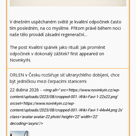
V dnešním uspěchaném světě je kvalitní odpočinek často
tím posledním, na co myslíme. Přitom právě během noci
naše tělo provádí zásadní regenerační…
The post
Kvalitní spánek jako rituál: Jak proměnit
odpočinek v dokonalý zážitek?
first appeared on
NovinkyIN
.
ORLEN v Česku rozšiřuje síť ultrarychlého dobíjení, chce
být jedničkou mezi čerpacími stanicemi
22 dubna 2026
-
<img alt='' src='https://www.novinkyin.cz/wp-
content/uploads/2023/08/cropped-001.-Wiki-Favi-1-22x22.png'
srcset='https://www.novinkyin.cz/wp-
content/uploads/2023/08/cropped-001.-Wiki-Favi-1-44x44.png 2x'
class='avatar avatar-22 photo' height='22' width='22'
decoding='async'/>