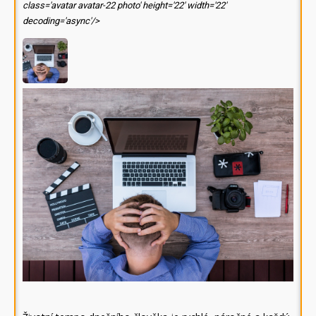
class='avatar avatar-22 photo' height='22' width='22'
decoding='async'/>