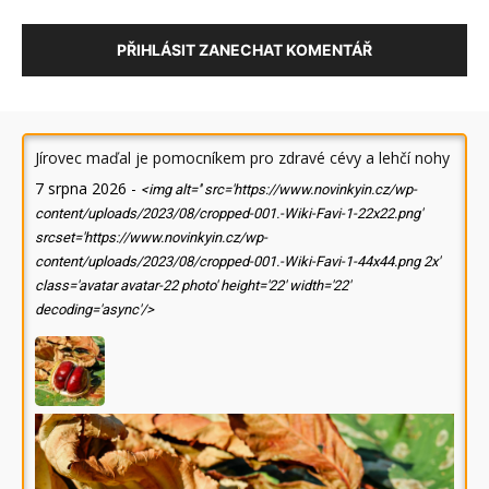
PŘIHLÁSIT ZANECHAT KOMENTÁŘ
Jírovec maďal je pomocníkem pro zdravé cévy a lehčí nohy
7 srpna 2026
-
<img alt='' src='https://www.novinkyin.cz/wp-
content/uploads/2023/08/cropped-001.-Wiki-Favi-1-22x22.png'
srcset='https://www.novinkyin.cz/wp-
content/uploads/2023/08/cropped-001.-Wiki-Favi-1-44x44.png 2x'
class='avatar avatar-22 photo' height='22' width='22'
decoding='async'/>