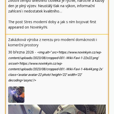
Životní tempo dnešního člověka je rychlé, náročné a každý
den je plný výzev. Neustálý tlak na výkon, informační
zahlcení i nedostatek kvalitního…
The post
Stres moderní doby a jak s ním bojovat
first
appeared on
NovinkyIN
.
Zakázková výroba z nerezu pro moderní domácnosti i
komerční prostory
30 března 2026
-
<img alt='' src='https://www.novinkyin.cz/wp-
content/uploads/2023/08/cropped-001.-Wiki-Favi-1-22x22.png'
srcset='https://www.novinkyin.cz/wp-
content/uploads/2023/08/cropped-001.-Wiki-Favi-1-44x44.png 2x'
class='avatar avatar-22 photo' height='22' width='22'
decoding='async'/>