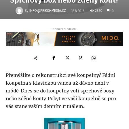
Sprchový box nebo zděný kout?
-
By
INFO@PRESS-MEDIA.CZ
2320
18.8.2016
0
- Komerční sdělení -
Přemýšlíte o rekonstrukci své koupelny? Fádní
koupelna s klasickou vanou už dávno není v
módě. Dnes se do koupelny volí sprchové boxy
nebo zděné kouty. Pobyt ve vaší koupelně se pro
vás stane vaším denním rituálem.