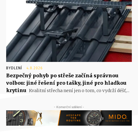
BYDLENÍ
4.8.2026
Bezpečný pohyb po střeše začíná správnou
volbou: jiné řešení pro tašky, jiné pro hladkou
krytinu
Kvalitní střecha není jen o tom, co vydrží déšť,...
- Komerční sdělení -