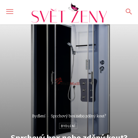
Bydlení
Sprchový box nebo zděný kout?
BYDLENÍ