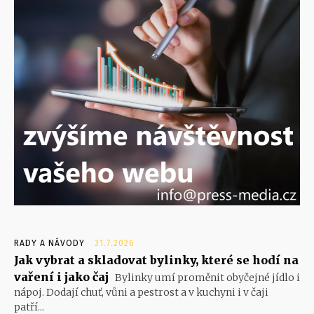
RADY A NÁVODY
31.7.2026
Jak vybrat a skladovat bylinky, které se hodí na
vaření i jako čaj
Bylinky umí proměnit obyčejné jídlo i
nápoj. Dodají chuť, vůni a pestrost a v kuchyni i v čaji
patří...