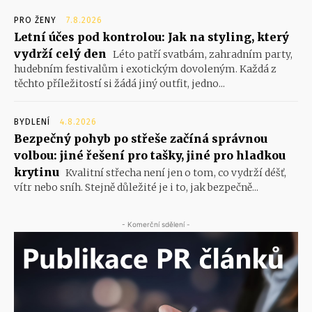
PRO ŽENY
7.8.2026
Letní účes pod kontrolou: Jak na styling, který
vydrží celý den
Léto patří svatbám, zahradním party,
hudebním festivalům i exotickým dovoleným. Každá z
těchto příležitostí si žádá jiný outfit, jedno...
BYDLENÍ
4.8.2026
Bezpečný pohyb po střeše začíná správnou
volbou: jiné řešení pro tašky, jiné pro hladkou
krytinu
Kvalitní střecha není jen o tom, co vydrží déšť,
vítr nebo sníh. Stejně důležité je i to, jak bezpečně...
- Komerční sdělení -