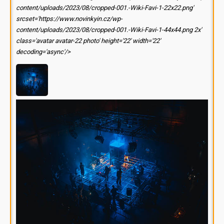
content/uploads/2023/08/cropped-001.-Wiki-Favi-1-22x22.png'
srcset='https://www.novinkyin.cz/wp-
content/uploads/2023/08/cropped-001.-Wiki-Favi-1-44x44.png 2x'
class='avatar avatar-22 photo' height='22' width='22'
decoding='async'/>