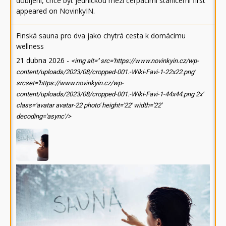
dobíjení, chce být jedničkou mezi čerpacími stanicemi
first
appeared on
NovinkyIN
.
Finská sauna pro dva jako chytrá cesta k domácímu
wellness
21 dubna 2026
-
<img alt='' src='https://www.novinkyin.cz/wp-
content/uploads/2023/08/cropped-001.-Wiki-Favi-1-22x22.png'
srcset='https://www.novinkyin.cz/wp-
content/uploads/2023/08/cropped-001.-Wiki-Favi-1-44x44.png 2x'
class='avatar avatar-22 photo' height='22' width='22'
decoding='async'/>