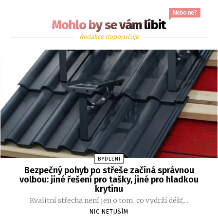
Nebo ne?
Mohlo by se vám líbit
Redakce doporučuje
BYDLENÍ
Bezpečný pohyb po střeše začíná správnou
volbou: jiné řešení pro tašky, jiné pro hladkou
krytinu
Kvalitní střecha není jen o tom, co vydrží déšť,...
NIC NETUŠÍM