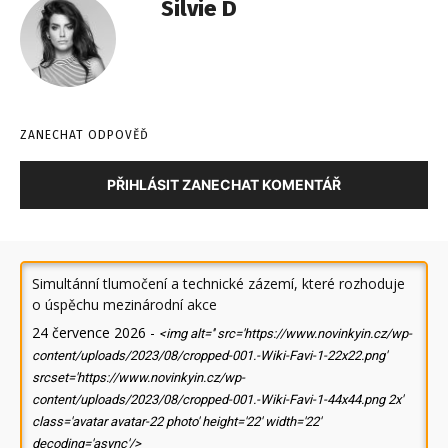
Silvie D
ZANECHAT ODPOVĚĎ
PŘIHLÁSIT ZANECHAT KOMENTÁŘ
Simultánní tlumočení a technické zázemí, které rozhoduje
o úspěchu mezinárodní akce
24 července 2026
-
<img alt='' src='https://www.novinkyin.cz/wp-
content/uploads/2023/08/cropped-001.-Wiki-Favi-1-22x22.png'
srcset='https://www.novinkyin.cz/wp-
content/uploads/2023/08/cropped-001.-Wiki-Favi-1-44x44.png 2x'
class='avatar avatar-22 photo' height='22' width='22'
decoding='async'/>