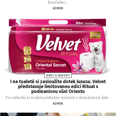
koučinku....
ADMIN
RADY A NÁVODY
I na toaletě si zasloužíte dotek luxusu. Velvet
představuje limitovanou edici Ritual s
podmanivou vůní Orientu
Pro někoho je toaleta jediným místem v domácnosti, kde...
ADMIN