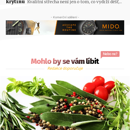
krytinu
Kvalitní střecha není jen o tom, co vydrží déšť,...
- Komerční sdělení -
Nebo ne?
Mohlo by se vám líbit
Redakce doporučuje