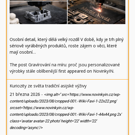
Osobní detail, který dělá velký rozdíl V době, kdy je trh plný
sériově vyráběných produktů, roste zájem o věci, které
mají osobní…
The post
Gravírování na míru: proč jsou personalizované
výrobky stále oblíbenější
first appeared on
NovinkyIN
.
Kuriozity ze světa tradiční asijské výživy
21 března 2026
-
<img alt='' src='https://www.novinkyin.cz/wp-
content/uploads/2023/08/cropped-001.-Wiki-Favi-1-22x22.png'
srcset='https://www.novinkyin.cz/wp-
content/uploads/2023/08/cropped-001.-Wiki-Favi-1-44x44.png 2x'
class='avatar avatar-22 photo' height='22' width='22'
decoding='async'/>