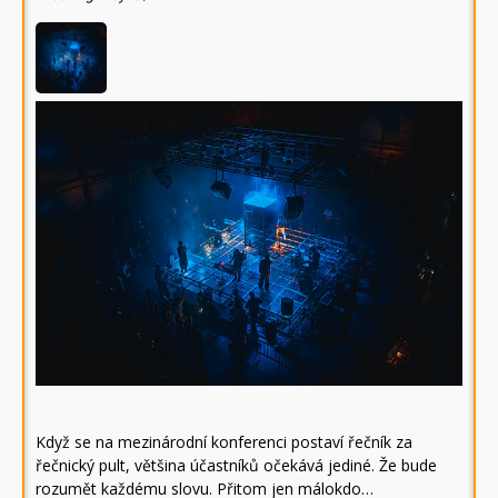
Když se na mezinárodní konferenci postaví řečník za
řečnický pult, většina účastníků očekává jediné. Že bude
rozumět každému slovu. Přitom jen málokdo…