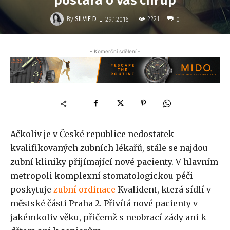
postará o váš chrup
-
By
SILVIE D
2221
29.1.2016
0
- Komerční sdělení -
Ačkoliv je v České republice nedostatek
kvalifikovaných zubních lékařů, stále se najdou
zubní kliniky přijímající nové pacienty. V hlavním
metropoli komplexní stomatologickou péči
poskytuje
zubní ordinace
Kvalident, která sídlí v
městské části Praha 2. Přivítá nové pacienty v
jakémkoliv věku, přičemž s neobrací zády ani k