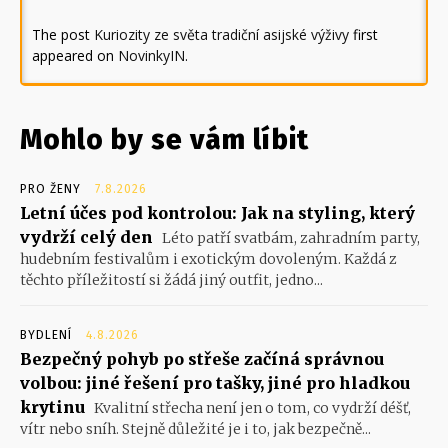
The post
Kuriozity ze světa tradiční asijské výživy
first
appeared on
NovinkyIN
.
Mohlo by se vám líbit
PRO ŽENY
7.8.2026
Letní účes pod kontrolou: Jak na styling, který
vydrží celý den
Léto patří svatbám, zahradním party,
hudebním festivalům i exotickým dovoleným. Každá z
těchto příležitostí si žádá jiný outfit, jedno...
BYDLENÍ
4.8.2026
Bezpečný pohyb po střeše začíná správnou
volbou: jiné řešení pro tašky, jiné pro hladkou
krytinu
Kvalitní střecha není jen o tom, co vydrží déšť,
vítr nebo sníh. Stejně důležité je i to, jak bezpečně...