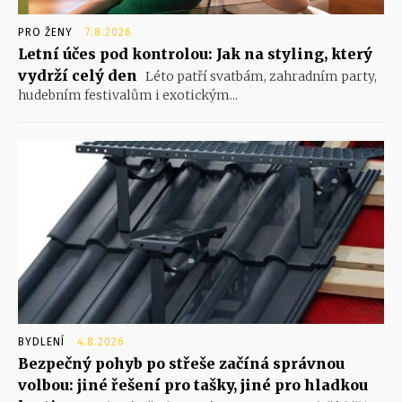
PRO ŽENY
7.8.2026
Letní účes pod kontrolou: Jak na styling, který
vydrží celý den
Léto patří svatbám, zahradním party,
hudebním festivalům i exotickým...
BYDLENÍ
4.8.2026
Bezpečný pohyb po střeše začíná správnou
volbou: jiné řešení pro tašky, jiné pro hladkou