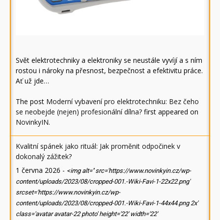
Svět elektrotechniky a elektroniky se neustále vyvíjí a s ním
rostou i nároky na přesnost, bezpečnost a efektivitu práce.
Ať už jde…
The post
Moderní vybavení pro elektrotechniku: Bez čeho
se neobejde (nejen) profesionální dílna?
first appeared on
NovinkyIN
.
Kvalitní spánek jako rituál: Jak proměnit odpočinek v
dokonalý zážitek?
1 června 2026
-
<img alt='' src='https://www.novinkyin.cz/wp-
content/uploads/2023/08/cropped-001.-Wiki-Favi-1-22x22.png'
srcset='https://www.novinkyin.cz/wp-
content/uploads/2023/08/cropped-001.-Wiki-Favi-1-44x44.png 2x'
class='avatar avatar-22 photo' height='22' width='22'