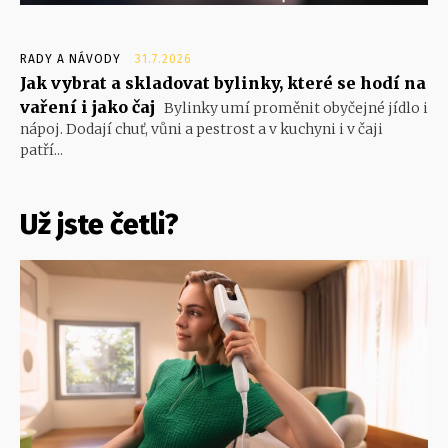
RADY A NÁVODY
31.7.2026
Jak vybrat a skladovat bylinky, které se hodí na
vaření i jako čaj
Bylinky umí proměnit obyčejné jídlo i
nápoj. Dodají chuť, vůni a pestrost a v kuchyni i v čaji
patří...
Už jste četli?