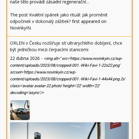
naše tělo provádí zásadní regenerační…
The post
Kvalitní spánek jako rituál: Jak proměnit
odpočinek v dokonalý zážitek?
first appeared on
NovinkyIN
.
ORLEN v Česku rozšiřuje síť ultrarychlého dobíjení, chce
být jedničkou mezi čerpacími stanicemi
22 dubna 2026
-
<img alt='' src='https://www.novinkyin.cz/wp-
content/uploads/2023/08/cropped-001.-Wiki-Favi-1-22x22.png'
srcset='https://www.novinkyin.cz/wp-
content/uploads/2023/08/cropped-001.-Wiki-Favi-1-44x44.png 2x'
class='avatar avatar-22 photo' height='22' width='22'
decoding='async'/>