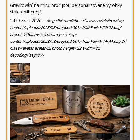
Gravírování na míru: proč jsou personalizované výrobky
stále oblíbenější
24 března 2026
-
<img alt='' src='https://www.novinkyin.cz/wp-
content/uploads/2023/08/cropped-001.-Wiki-Favi-1-22x22.png'
srcset='https://www.novinkyin.cz/wp-
content/uploads/2023/08/cropped-001.-Wiki-Favi-1-44x44.png 2x'
class='avatar avatar-22 photo' height='22' width='22'
decoding='async'/>