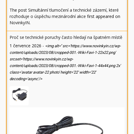
The post
Simultánní tlumočení a technické zázemí, které
rozhoduje o úspěchu mezinárodní akce
first appeared on
NovinkyIN
.
Proč se technické poruchy často hledají na špatném místě
1 července 2026
-
<img alt='' src='https://www.novinkyin.cz/wp-
content/uploads/2023/08/cropped-001.-Wiki-Favi-1-22x22.png'
srcset='https://www.novinkyin.cz/wp-
content/uploads/2023/08/cropped-001.-Wiki-Favi-1-44x44.png 2x'
class='avatar avatar-22 photo' height='22' width='22'
decoding='async'/>