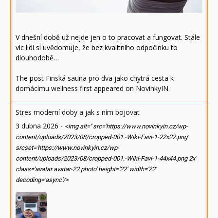
V dnešní době už nejde jen o to pracovat a fungovat. Stále
víc lidí si uvědomuje, že bez kvalitního odpočinku to
dlouhodobě…
The post
Finská sauna pro dva jako chytrá cesta k
domácímu wellness
first appeared on
NovinkyIN
.
Stres moderní doby a jak s ním bojovat
3 dubna 2026
-
<img alt='' src='https://www.novinkyin.cz/wp-
content/uploads/2023/08/cropped-001.-Wiki-Favi-1-22x22.png'
srcset='https://www.novinkyin.cz/wp-
content/uploads/2023/08/cropped-001.-Wiki-Favi-1-44x44.png 2x'
class='avatar avatar-22 photo' height='22' width='22'
decoding='async'/>