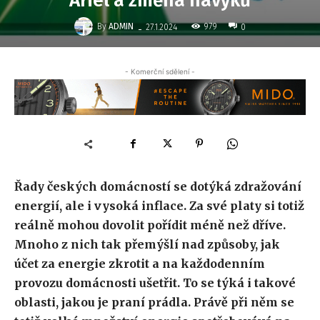
Ariel a změna návyků
-
By
ADMIN
979
27.1.2024
0
- Komerční sdělení -
Řady českých domácností se dotýká zdražování
energií, ale i vysoká inflace. Za své platy si totiž
reálně mohou dovolit pořídit méně než dříve.
Mnoho z nich tak přemýšlí nad způsoby, jak
účet za energie zkrotit a na každodenním
provozu domácnosti ušetřit. To se týká i takové
oblasti, jakou je praní prádla. Právě při něm se