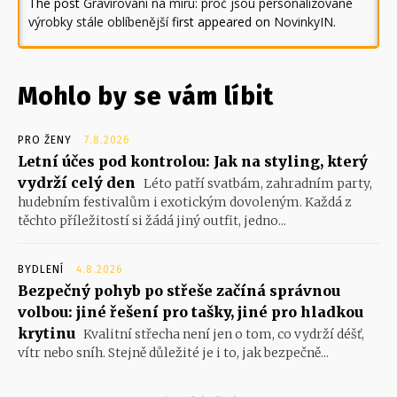
The post
Gravírování na míru: proč jsou personalizované
výrobky stále oblíbenější
first appeared on
NovinkyIN
.
Mohlo by se vám líbit
PRO ŽENY
7.8.2026
Letní účes pod kontrolou: Jak na styling, který
vydrží celý den
Léto patří svatbám, zahradním party,
hudebním festivalům i exotickým dovoleným. Každá z
těchto příležitostí si žádá jiný outfit, jedno...
BYDLENÍ
4.8.2026
Bezpečný pohyb po střeše začíná správnou
volbou: jiné řešení pro tašky, jiné pro hladkou
krytinu
Kvalitní střecha není jen o tom, co vydrží déšť,
vítr nebo sníh. Stejně důležité je i to, jak bezpečně...