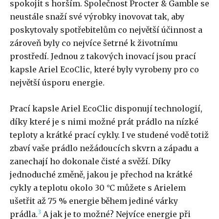
spokojit s horším. Společnost Procter & Gamble se
neustále snaží své výrobky inovovat tak, aby
poskytovaly spotřebitelům co největší účinnost a
zároveň byly co nejvíce šetrné k životnímu
prostředí. Jednou z takových inovací jsou prací
kapsle Ariel EcoClic, které byly vyrobeny pro co
největší úsporu energie.
Prací kapsle Ariel EcoClic disponují technologií,
díky které je s nimi možné prát prádlo na nízké
teploty a krátké prací cykly. I ve studené vodě totiž
zbaví vaše prádlo nežádoucích skvrn a západu a
zanechají ho dokonale čisté a svěží. Díky
jednoduché změně, jakou je přechod na krátké
cykly a teplotu okolo 30 °C můžete s Arielem
ušetřit až 75 % energie během jediné várky
3
prádla.
A jak je to možné? Nejvíce energie při