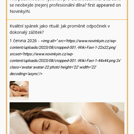
se neobejde (nejen) profesionální dílna?
first appeared on
NovinkyIN
.
Kvalitní spánek jako rituál: Jak proměnit odpočinek v
dokonalý zážitek?
1 června 2026
-
<img alt='' src='https://www.novinkyin.cz/wp-
content/uploads/2023/08/cropped-001.-Wiki-Favi-1-22x22.png'
srcset='https://www.novinkyin.cz/wp-
content/uploads/2023/08/cropped-001.-Wiki-Favi-1-44x44.png 2x'
class='avatar avatar-22 photo' height='22' width='22'
decoding='async'/>