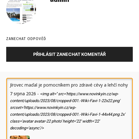
ZANECHAT ODPOVĚĎ
PŘIHLÁSIT ZANECHAT KOMENTÁŘ
Jírovec maďal je pomocníkem pro zdravé cévy a lehčí nohy
7 srpna 2026
-
<img alt='' src='https://www.novinkyin.cz/wp-
content/uploads/2023/08/cropped-001.-Wiki-Favi-1-22x22.png'
srcset='https://www.novinkyin.cz/wp-
content/uploads/2023/08/cropped-001.-Wiki-Favi-1-44x44.png 2x'
class='avatar avatar-22 photo' height='22' width='22'
decoding='async'/>