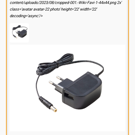
content/uploads/2023/08/cropped-001.-Wiki-Favi-1-44x44.png 2x'
class='avatar avatar-22 photo' height='22' width='22'
decoding='async'/>