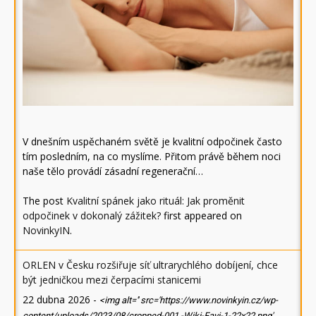
V dnešním uspěchaném světě je kvalitní odpočinek často
tím posledním, na co myslíme. Přitom právě během noci
naše tělo provádí zásadní regenerační…
The post
Kvalitní spánek jako rituál: Jak proměnit
odpočinek v dokonalý zážitek?
first appeared on
NovinkyIN
.
ORLEN v Česku rozšiřuje síť ultrarychlého dobíjení, chce
být jedničkou mezi čerpacími stanicemi
22 dubna 2026
-
<img alt='' src='https://www.novinkyin.cz/wp-
content/uploads/2023/08/cropped-001.-Wiki-Favi-1-22x22.png'