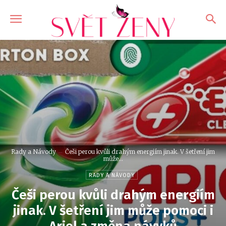
Rady a Návody
Češi perou kvůli drahým energiím jinak. V šetření jim
může...
RADY A NÁVODY
Češi perou kvůli drahým energiím
jinak. V šetření jim může pomoci i