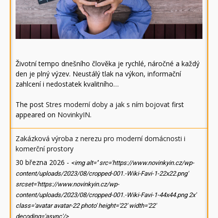
Životní tempo dnešního člověka je rychlé, náročné a každý
den je plný výzev. Neustálý tlak na výkon, informační
zahlcení i nedostatek kvalitního…
The post
Stres moderní doby a jak s ním bojovat
first
appeared on
NovinkyIN
.
Zakázková výroba z nerezu pro moderní domácnosti i
komerční prostory
30 března 2026
-
<img alt='' src='https://www.novinkyin.cz/wp-
content/uploads/2023/08/cropped-001.-Wiki-Favi-1-22x22.png'
srcset='https://www.novinkyin.cz/wp-
content/uploads/2023/08/cropped-001.-Wiki-Favi-1-44x44.png 2x'
class='avatar avatar-22 photo' height='22' width='22'
decoding='async'/>