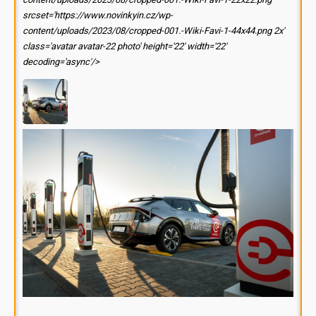
srcset='https://www.novinkyin.cz/wp-
content/uploads/2023/08/cropped-001.-Wiki-Favi-1-44x44.png 2x'
class='avatar avatar-22 photo' height='22' width='22'
decoding='async'/>