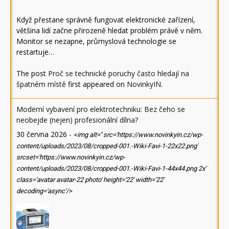
Když přestane správně fungovat elektronické zařízení,
většina lidí začne přirozeně hledat problém právě v něm.
Monitor se nezapne, průmyslová technologie se
restartuje…
The post
Proč se technické poruchy často hledají na
špatném místě
first appeared on
NovinkyIN
.
Moderní vybavení pro elektrotechniku: Bez čeho se
neobejde (nejen) profesionální dílna?
30 června 2026
-
<img alt='' src='https://www.novinkyin.cz/wp-
content/uploads/2023/08/cropped-001.-Wiki-Favi-1-22x22.png'
srcset='https://www.novinkyin.cz/wp-
content/uploads/2023/08/cropped-001.-Wiki-Favi-1-44x44.png 2x'
class='avatar avatar-22 photo' height='22' width='22'
decoding='async'/>