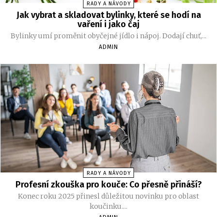
RADY A NÁVODY
Jak vybrat a skladovat bylinky, které se hodí na
vaření i jako čaj
Bylinky umí proměnit obyčejné jídlo i nápoj. Dodají chuť,...
ADMIN
RADY A NÁVODY
Profesní zkouška pro kouče: Co přesně přináší?
Konec roku 2025 přinesl důležitou novinku pro oblast
koučinku....