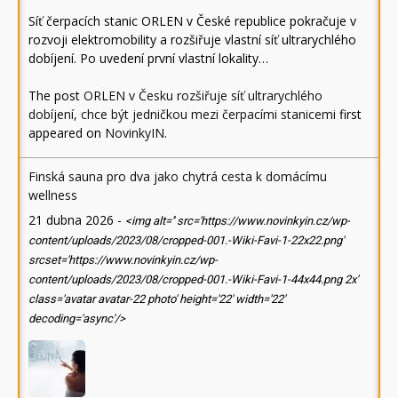
Síť čerpacích stanic ORLEN v České republice pokračuje v
rozvoji elektromobility a rozšiřuje vlastní síť ultrarychlého
dobíjení. Po uvedení první vlastní lokality…
The post
ORLEN v Česku rozšiřuje síť ultrarychlého
dobíjení, chce být jedničkou mezi čerpacími stanicemi
first
appeared on
NovinkyIN
.
Finská sauna pro dva jako chytrá cesta k domácímu
wellness
21 dubna 2026
-
<img alt='' src='https://www.novinkyin.cz/wp-
content/uploads/2023/08/cropped-001.-Wiki-Favi-1-22x22.png'
srcset='https://www.novinkyin.cz/wp-
content/uploads/2023/08/cropped-001.-Wiki-Favi-1-44x44.png 2x'
class='avatar avatar-22 photo' height='22' width='22'
decoding='async'/>