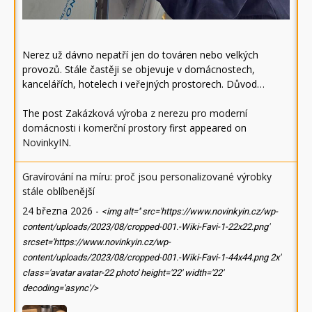
Nerez už dávno nepatří jen do továren nebo velkých
provozů. Stále častěji se objevuje v domácnostech,
kancelářích, hotelech i veřejných prostorech. Důvod…
The post
Zakázková výroba z nerezu pro moderní
domácnosti i komerční prostory
first appeared on
NovinkyIN
.
Gravírování na míru: proč jsou personalizované výrobky
stále oblíbenější
24 března 2026
-
<img alt='' src='https://www.novinkyin.cz/wp-
content/uploads/2023/08/cropped-001.-Wiki-Favi-1-22x22.png'
srcset='https://www.novinkyin.cz/wp-
content/uploads/2023/08/cropped-001.-Wiki-Favi-1-44x44.png 2x'
class='avatar avatar-22 photo' height='22' width='22'
decoding='async'/>