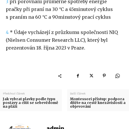
3
při porovnání průměrné spotřeby energie
pračky při praní na 30 °C a 45minutový cyklus
s praním na 60 °C a 90minutový prací cyklus
4
* Údaje vycházejí z průzkumu společnosti NIQ
(Nielsen Consumer Research LLC), který byl
prezentován 18. října 2023 v Praze.
Předchozí článek
Další článek
Jak vybrat plavky podle typu
Montessori přístup: podpora
postavy a cítit se sebevědomě
dítěte na cestě knezávislosti a
na pláži
objevování
admin