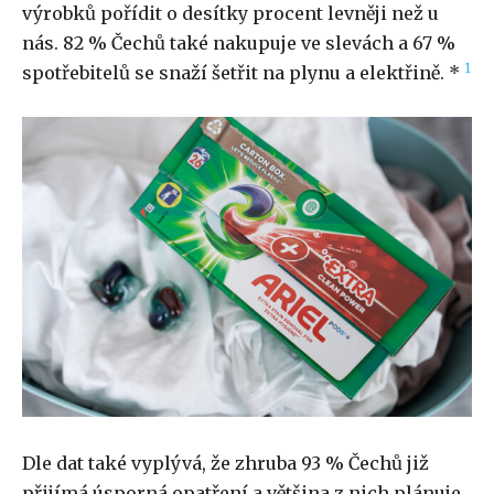
výrobků pořídit o desítky procent levněji než u
nás. 82 % Čechů také nakupuje ve slevách a 67 %
1
spotřebitelů se snaží šetřit na plynu a elektřině. *
Dle dat také vyplývá, že zhruba 93 % Čechů již
přijímá úsporná opatření a většina z nich plánuje