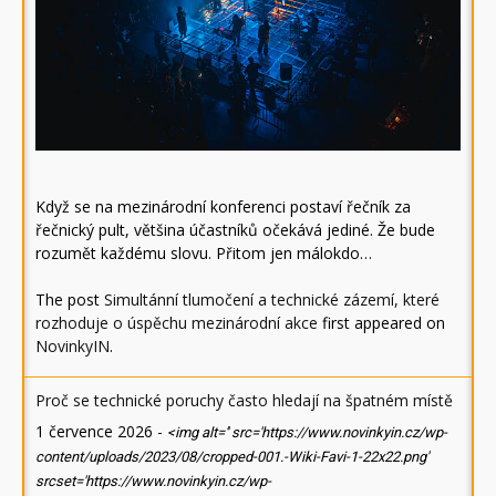
Když se na mezinárodní konferenci postaví řečník za
řečnický pult, většina účastníků očekává jediné. Že bude
rozumět každému slovu. Přitom jen málokdo…
The post
Simultánní tlumočení a technické zázemí, které
rozhoduje o úspěchu mezinárodní akce
first appeared on
NovinkyIN
.
Proč se technické poruchy často hledají na špatném místě
1 července 2026
-
<img alt='' src='https://www.novinkyin.cz/wp-
content/uploads/2023/08/cropped-001.-Wiki-Favi-1-22x22.png'
srcset='https://www.novinkyin.cz/wp-