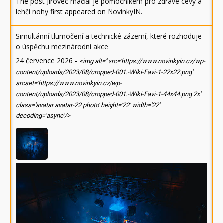
The post
Jírovec maďal je pomocníkem pro zdravé cévy a
lehčí nohy
first appeared on
NovinkyIN
.
Simultánní tlumočení a technické zázemí, které rozhoduje
o úspěchu mezinárodní akce
24 července 2026
-
<img alt='' src='https://www.novinkyin.cz/wp-
content/uploads/2023/08/cropped-001.-Wiki-Favi-1-22x22.png'
srcset='https://www.novinkyin.cz/wp-
content/uploads/2023/08/cropped-001.-Wiki-Favi-1-44x44.png 2x'
class='avatar avatar-22 photo' height='22' width='22'
decoding='async'/>