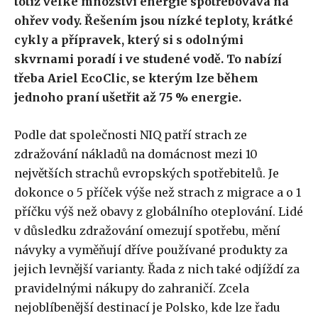
totiž velké množství energie spotřebovává na
ohřev vody. Řešením jsou nízké teploty, krátké
cykly a přípravek, který si s odolnými
skvrnami poradí i ve studené vodě. To nabízí
třeba Ariel EcoClic, se kterým lze během
jednoho praní ušetřit až 75 % energie.
Podle dat společnosti NIQ patří strach ze
zdražování nákladů na domácnost mezi 10
největších strachů evropských spotřebitelů. Je
dokonce o 5 příček výše než strach z migrace a o 1
příčku výš než obavy z globálního oteplování. Lidé
v důsledku zdražování omezují spotřebu, mění
návyky a vyměňují dříve používané produkty za
jejich levnější varianty. Řada z nich také odjíždí za
pravidelnými nákupy do zahraničí. Zcela
nejoblíbenější destinací je Polsko, kde lze řadu