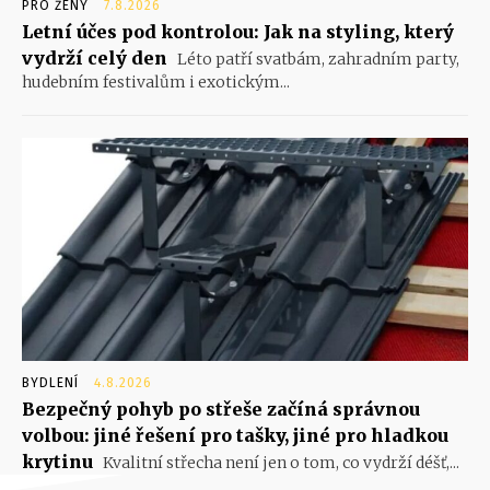
PRO ŽENY
7.8.2026
Letní účes pod kontrolou: Jak na styling, který
vydrží celý den
Léto patří svatbám, zahradním party,
hudebním festivalům i exotickým...
BYDLENÍ
4.8.2026
Bezpečný pohyb po střeše začíná správnou
volbou: jiné řešení pro tašky, jiné pro hladkou
krytinu
Kvalitní střecha není jen o tom, co vydrží déšť,...