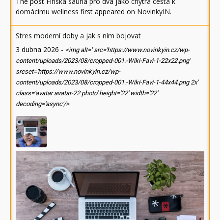
The post
Finská sauna pro dva jako chytrá cesta k
domácímu wellness
first appeared on
NovinkyIN
.
Stres moderní doby a jak s ním bojovat
3 dubna 2026
-
<img alt='' src='https://www.novinkyin.cz/wp-
content/uploads/2023/08/cropped-001.-Wiki-Favi-1-22x22.png'
srcset='https://www.novinkyin.cz/wp-
content/uploads/2023/08/cropped-001.-Wiki-Favi-1-44x44.png 2x'
class='avatar avatar-22 photo' height='22' width='22'
decoding='async'/>