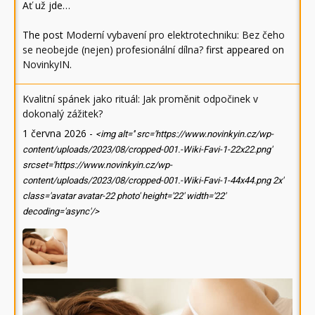
Ať už jde…
The post
Moderní vybavení pro elektrotechniku: Bez čeho
se neobejde (nejen) profesionální dílna?
first appeared on
NovinkyIN
.
Kvalitní spánek jako rituál: Jak proměnit odpočinek v
dokonalý zážitek?
1 června 2026
-
<img alt='' src='https://www.novinkyin.cz/wp-
content/uploads/2023/08/cropped-001.-Wiki-Favi-1-22x22.png'
srcset='https://www.novinkyin.cz/wp-
content/uploads/2023/08/cropped-001.-Wiki-Favi-1-44x44.png 2x'
class='avatar avatar-22 photo' height='22' width='22'
decoding='async'/>