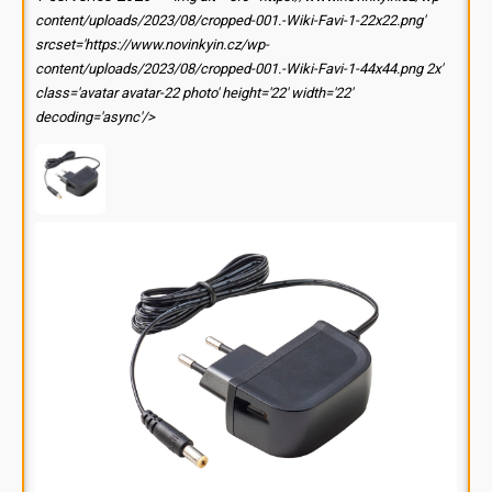
content/uploads/2023/08/cropped-001.-Wiki-Favi-1-22x22.png'
srcset='https://www.novinkyin.cz/wp-
content/uploads/2023/08/cropped-001.-Wiki-Favi-1-44x44.png 2x'
class='avatar avatar-22 photo' height='22' width='22'
decoding='async'/>