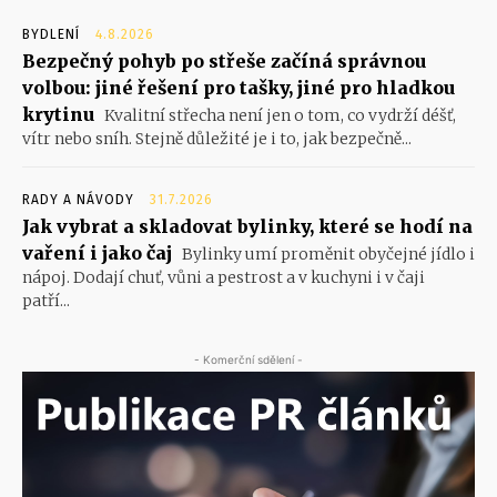
BYDLENÍ
4.8.2026
Bezpečný pohyb po střeše začíná správnou
volbou: jiné řešení pro tašky, jiné pro hladkou
krytinu
Kvalitní střecha není jen o tom, co vydrží déšť,
vítr nebo sníh. Stejně důležité je i to, jak bezpečně...
RADY A NÁVODY
31.7.2026
Jak vybrat a skladovat bylinky, které se hodí na
vaření i jako čaj
Bylinky umí proměnit obyčejné jídlo i
nápoj. Dodají chuť, vůni a pestrost a v kuchyni i v čaji
patří...
- Komerční sdělení -