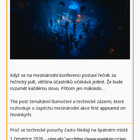
Když se na mezinárodní konferenci postaví řečník za
řečnický pult, většina účastníků očekává jediné. Že bude
rozumět každému slovu. Přitom jen málokdo…
The post
Simultánní tlumočení a technické zázemí, které
rozhoduje o úspěchu mezinárodní akce
first appeared on
NovinkyIN
.
Proč se technické poruchy často hledají na špatném místě
1 července 2026
-
<img alt='' src='https://www.novinkyin.cz/wp-