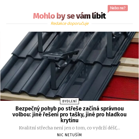
Nebo ne?
Mohlo by se vám líbit
Redakce doporučuje
BYDLENÍ
Bezpečný pohyb po střeše začíná správnou
volbou: jiné řešení pro tašky, jiné pro hladkou
krytinu
Kvalitní střecha není jen o tom, co vydrží déšť,...
NIC NETUŠÍM