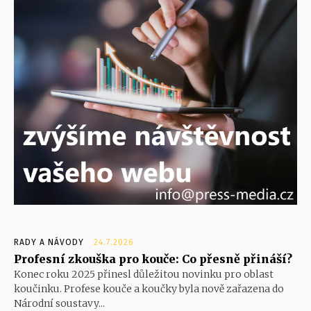
RADY A NÁVODY
24.7.2026
Profesní zkouška pro kouče: Co přesně přináší?
Konec roku 2025 přinesl důležitou novinku pro oblast
koučinku. Profese kouče a koučky byla nově zařazena do
Národní soustavy...