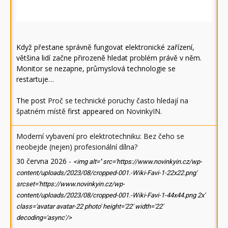
Když přestane správně fungovat elektronické zařízení,
většina lidí začne přirozeně hledat problém právě v něm.
Monitor se nezapne, průmyslová technologie se
restartuje…
The post
Proč se technické poruchy často hledají na
špatném místě
first appeared on
NovinkyIN
.
Moderní vybavení pro elektrotechniku: Bez čeho se
neobejde (nejen) profesionální dílna?
30 června 2026
-
<img alt='' src='https://www.novinkyin.cz/wp-
content/uploads/2023/08/cropped-001.-Wiki-Favi-1-22x22.png'
srcset='https://www.novinkyin.cz/wp-
content/uploads/2023/08/cropped-001.-Wiki-Favi-1-44x44.png 2x'
class='avatar avatar-22 photo' height='22' width='22'
decoding='async'/>