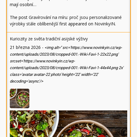
mají osobní…
The post
Gravírování na míru: proč jsou personalizované
výrobky stále oblíbenější
first appeared on
NovinkyIN
.
Kuriozity ze světa tradiční asijské výživy
21 března 2026
-
<img alt='' src='https://www.novinkyin.cz/wp-
content/uploads/2023/08/cropped-001.-Wiki-Favi-1-22x22.png'
srcset='https://www.novinkyin.cz/wp-
content/uploads/2023/08/cropped-001.-Wiki-Favi-1-44x44.png 2x'
class='avatar avatar-22 photo' height='22' width='22'
decoding='async'/>