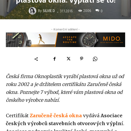
plastová okna. Vyplatí se to!
-
By
SILVIE D
2006
31.1.2016
0
- Komerční sdělení -
Česká firma Oknoplastik vyrábí plastová okna už od
roku 2002 a je držitelem certifikátu Zaručeně česká
okna. Poznejte 7 výhod, které vám plastová okna od
českého výrobce nabízí.
Certifikát
Zaručeně česká okna
vydává
Asociace
českých výrobců stavebních otvorových výpln
í.