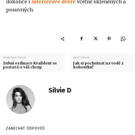
dokonce i
interiérové dveře
včetně skleněných a
posuvných.
Předchozí článek
Další článek
Zubní ordinace Kvalident se
Jak si pochutnat na vodě z
postará o váš chrup
kohoutku?
Silvie D
ZANECHAT ODPOVĚĎ