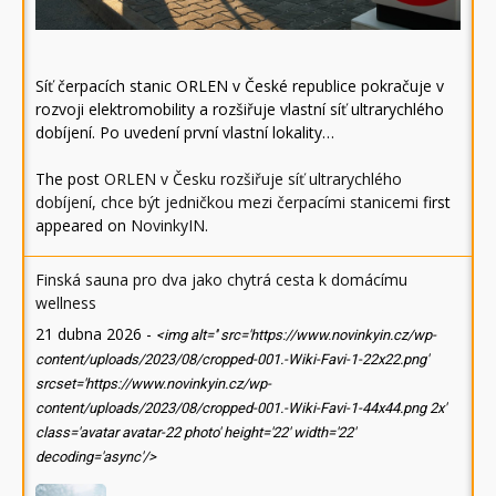
Síť čerpacích stanic ORLEN v České republice pokračuje v
rozvoji elektromobility a rozšiřuje vlastní síť ultrarychlého
dobíjení. Po uvedení první vlastní lokality…
The post
ORLEN v Česku rozšiřuje síť ultrarychlého
dobíjení, chce být jedničkou mezi čerpacími stanicemi
first
appeared on
NovinkyIN
.
Finská sauna pro dva jako chytrá cesta k domácímu
wellness
21 dubna 2026
-
<img alt='' src='https://www.novinkyin.cz/wp-
content/uploads/2023/08/cropped-001.-Wiki-Favi-1-22x22.png'
srcset='https://www.novinkyin.cz/wp-
content/uploads/2023/08/cropped-001.-Wiki-Favi-1-44x44.png 2x'
class='avatar avatar-22 photo' height='22' width='22'
decoding='async'/>