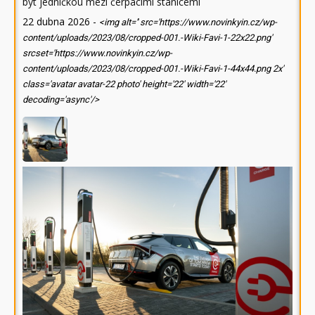
být jedničkou mezi čerpacími stanicemi
22 dubna 2026
-
<img alt='' src='https://www.novinkyin.cz/wp-
content/uploads/2023/08/cropped-001.-Wiki-Favi-1-22x22.png'
srcset='https://www.novinkyin.cz/wp-
content/uploads/2023/08/cropped-001.-Wiki-Favi-1-44x44.png 2x'
class='avatar avatar-22 photo' height='22' width='22'
decoding='async'/>