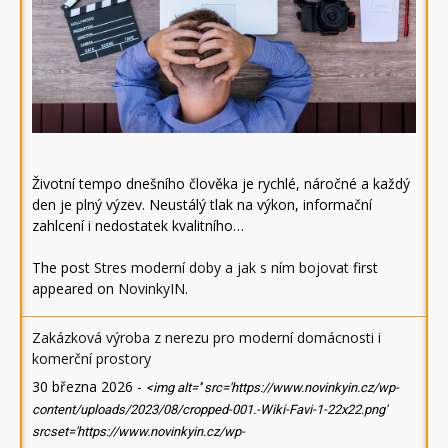
Životní tempo dnešního člověka je rychlé, náročné a každý
den je plný výzev. Neustálý tlak na výkon, informační
zahlcení i nedostatek kvalitního…
The post
Stres moderní doby a jak s ním bojovat
first
appeared on
NovinkyIN
.
Zakázková výroba z nerezu pro moderní domácnosti i
komerční prostory
30 března 2026
-
<img alt='' src='https://www.novinkyin.cz/wp-
content/uploads/2023/08/cropped-001.-Wiki-Favi-1-22x22.png'
srcset='https://www.novinkyin.cz/wp-