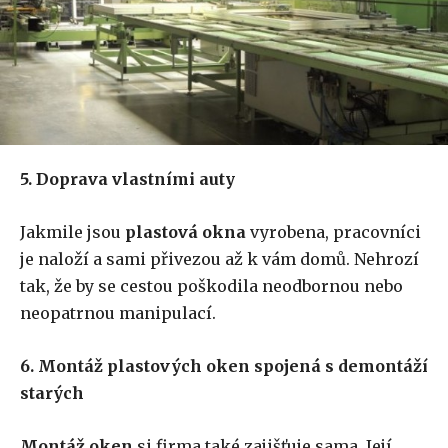
5. Doprava vlastními auty
Jakmile jsou
plastová okna
vyrobena, pracovníci
je naloží a sami přivezou až k vám domů. Nehrozí
tak, že by se cestou poškodila neodbornou nebo
neopatrnou manipulací.
6. Montáž plastových oken spojená s demontáží
starých
Montáž oken
si firma také zajišťuje sama. Její