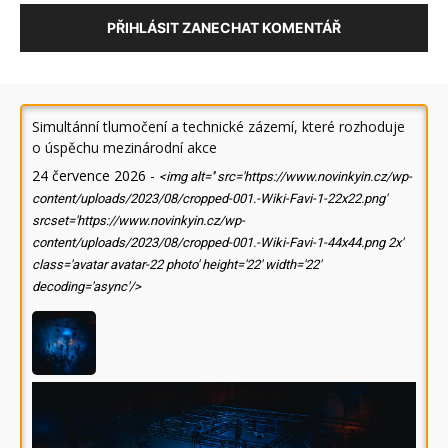
PŘIHLÁSIT ZANECHAT KOMENTÁŘ
Simultánní tlumočení a technické zázemí, které rozhoduje
o úspěchu mezinárodní akce
24 července 2026
-
<img alt='' src='https://www.novinkyin.cz/wp-
content/uploads/2023/08/cropped-001.-Wiki-Favi-1-22x22.png'
srcset='https://www.novinkyin.cz/wp-
content/uploads/2023/08/cropped-001.-Wiki-Favi-1-44x44.png 2x'
class='avatar avatar-22 photo' height='22' width='22'
decoding='async'/>