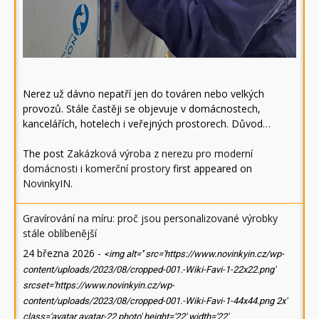
Nerez už dávno nepatří jen do továren nebo velkých
provozů. Stále častěji se objevuje v domácnostech,
kancelářích, hotelech i veřejných prostorech. Důvod…
The post
Zakázková výroba z nerezu pro moderní
domácnosti i komerční prostory
first appeared on
NovinkyIN
.
Gravírování na míru: proč jsou personalizované výrobky
stále oblíbenější
24 března 2026
-
<img alt='' src='https://www.novinkyin.cz/wp-
content/uploads/2023/08/cropped-001.-Wiki-Favi-1-22x22.png'
srcset='https://www.novinkyin.cz/wp-
content/uploads/2023/08/cropped-001.-Wiki-Favi-1-44x44.png 2x'
class='avatar avatar-22 photo' height='22' width='22'