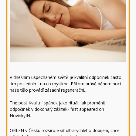
V dnešním uspěchaném světě je kvalitní odpočinek často
tím posledním, na co myslíme. Přitom právě během noci
naše tělo provádí zásadní regenerační…
The post
Kvalitní spánek jako rituál: Jak proměnit
odpočinek v dokonalý zážitek?
first appeared on
NovinkyIN
.
ORLEN v Česku rozšiřuje síť ultrarychlého dobíjení, chce