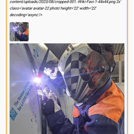
content/uploads/2023/08/cropped-001.-Wiki-Favi-1-44x44.png 2x'
class='avatar avatar-22 photo' height='22' width='22'
decoding='async'/>