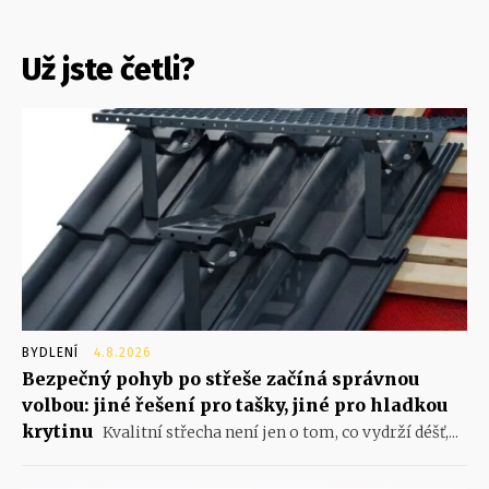
Už jste četli?
BYDLENÍ
4.8.2026
Bezpečný pohyb po střeše začíná správnou
volbou: jiné řešení pro tašky, jiné pro hladkou
krytinu
Kvalitní střecha není jen o tom, co vydrží déšť,...