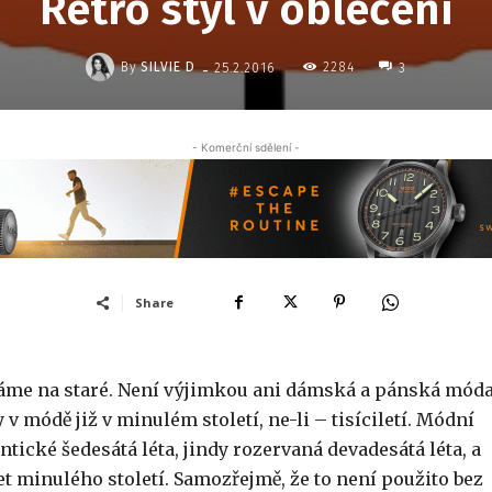
Retro styl v oblečení
-
By
SILVIE D
2284
25.2.2016
3
- Komerční sdělení -
Share
áme na staré. Není výjimkou ani dámská a pánská móda
y v módě již v minulém století, ne-li – tisíciletí. Módní
tické šedesátá léta, jindy rozervaná devadesátá léta, a
t minulého století. Samozřejmě, že to není použito bez