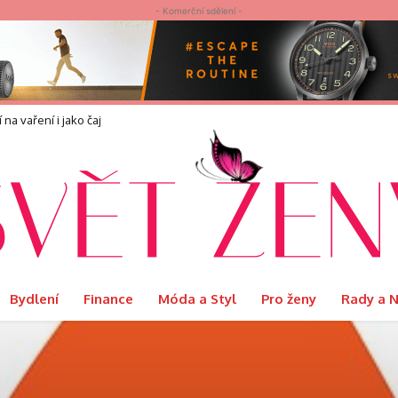
- Komerční sdělení -
vaření i jako čaj
náší?
Bydlení
Finance
Móda a Styl
Pro ženy
Rady a 