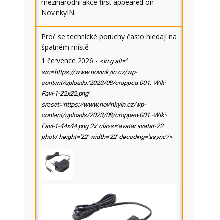
mezinárodní akce
first appeared on
NovinkyIN
.
Proč se technické poruchy často hledají na
špatném místě
1 července 2026
-
<img alt=''
src='https://www.novinkyin.cz/wp-
content/uploads/2023/08/cropped-001.-Wiki-
Favi-1-22x22.png'
srcset='https://www.novinkyin.cz/wp-
content/uploads/2023/08/cropped-001.-Wiki-
Favi-1-44x44.png 2x' class='avatar avatar-22
photo' height='22' width='22' decoding='async'/>