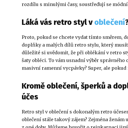
rozdílu s minulými časy, soustřeďují se módní
Láká vás retro styl v
oblečení
Proto, pokud se chcete vydat tímto směrem, do
doplňky a malých dílů retro stylu, který mus
důležité si uvědomit, že při oblékání v retro st
šaty obléci. To vám usnadní výběr správného ob
masivní ramenní vycpávky? Super, ale pokud má
Kromě oblečení, šperků a dop
účes
Retro styl v oblečení s dokonalým retro účese
oblečení stále takový zájem? Zejména ženám u
z oné doby. Můžeme hovořit o reinkarnaci jin