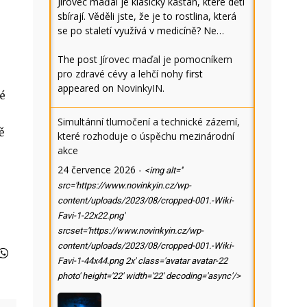
Jírovec maďal je klasický kaštan, které děti
sbírají. Věděli jste, že je to rostlina, která
se po staletí využívá v medicíně? Ne…
The post
Jírovec maďal je pomocníkem
pro zdravé cévy a lehčí nohy
first
appeared on
NovinkyIN
.
é
Simultánní tlumočení a technické zázemí,
ě
které rozhoduje o úspěchu mezinárodní
akce
24 července 2026
-
<img alt=''
src='https://www.novinkyin.cz/wp-
content/uploads/2023/08/cropped-001.-Wiki-
Favi-1-22x22.png'
srcset='https://www.novinkyin.cz/wp-
content/uploads/2023/08/cropped-001.-Wiki-
Favi-1-44x44.png 2x' class='avatar avatar-22
photo' height='22' width='22' decoding='async'/>