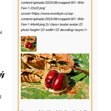
content/uploads/2023/08/cropped-001.-Wiki-
Favi-1-22x22.png'
srcset='https://www.novinkyin.cz/wp-
content/uploads/2023/08/cropped-001.-Wiki-
Favi-1-44x44.png 2x' class='avatar avatar-22
photo' height='22' width='22' decoding='async'/>
mi
ný
l