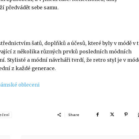
í předvádět sebe samu.
třednictvím šatů, doplňků a účesů, které byly v módě v t
távající z několika různých prvků posledních módních
. Stylisté a módní návrháři tvrdí, že retro styl je v mód
šední z každé generace.
Share
ečení