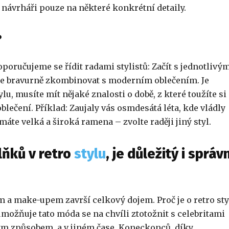
 návrháři pouze na některé konkrétní detaily.
?
poručujeme se řídit radami stylistů: Začít s jednotlivý
íte bravurně zkombinovat s moderním oblečením. Je
ylu, musíte mít nějaké znalosti o době, z které toužíte si
lečení. Příklad: Zaujaly vás osmdesátá léta, kde vládly
te velká a široká ramena – zvolte raději jiný styl.
lňků v retro
stylu
, je důležitý i správ
m a make-upem završí celkový dojem. Proč je o retro sty
možňuje tato móda se na chvíli ztotožnit s celebritami
ým způsobem, a v jiném čase. Koneckonců, díky