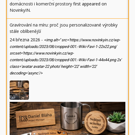
domácnosti i komerční prostory
first appeared on
NovinkyIN
.
Gravírování na míru: proč jsou personalizované výrobky
stále oblíbenější
24 března 2026
-
<img alt='' src='https://www.novinkyin.cz/wp-
content/uploads/2023/08/cropped-001.-Wiki-Favi-1-22x22.png'
srcset='https://www.novinkyin.cz/wp-
content/uploads/2023/08/cropped-001.-Wiki-Favi-1-44x44.png 2x'
class='avatar avatar-22 photo' height='22' width='22'
decoding='async'/>