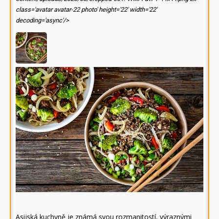
class='avatar avatar-22 photo' height='22' width='22'
decoding='async'/>
Asijská kuchyně je známá svou rozmanitostí, výraznými