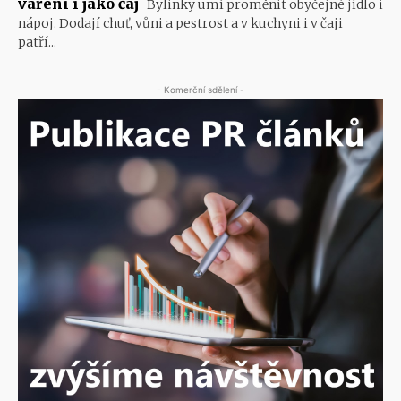
vaření i jako čaj
Bylinky umí proměnit obyčejné jídlo i
nápoj. Dodají chuť, vůni a pestrost a v kuchyni i v čaji
patří...
- Komerční sdělení -