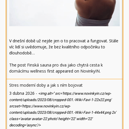
V dnešní době už nejde jen o to pracovat a fungovat. Stále
víc lidí si uvědomuje, že bez kvalitního odpočinku to
dlouhodobě…
The post
Finská sauna pro dva jako chytrá cesta k
domácímu wellness
first appeared on
NovinkyIN
.
Stres moderní doby a jak s ním bojovat
3 dubna 2026
-
<img alt='' src='https://www.novinkyin.cz/wp-
content/uploads/2023/08/cropped-001.-Wiki-Favi-1-22x22.png'
srcset='https://www.novinkyin.cz/wp-
content/uploads/2023/08/cropped-001.-Wiki-Favi-1-44x44.png 2x'
class='avatar avatar-22 photo' height='22' width='22'
decoding='async'/>