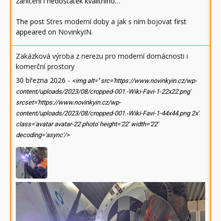
zahlcení i nedostatek kvalitního…
The post
Stres moderní doby a jak s ním bojovat
first
appeared on
NovinkyIN
.
Zakázková výroba z nerezu pro moderní domácnosti i
komerční prostory
30 března 2026
-
<img alt='' src='https://www.novinkyin.cz/wp-
content/uploads/2023/08/cropped-001.-Wiki-Favi-1-22x22.png'
srcset='https://www.novinkyin.cz/wp-
content/uploads/2023/08/cropped-001.-Wiki-Favi-1-44x44.png 2x'
class='avatar avatar-22 photo' height='22' width='22'
decoding='async'/>