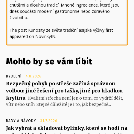
chutěmi a dlouhou tradicí. Mnohé ingredience, které jsou
dnes součástí moderní gastronomie nebo zdravého
životního…
The post
Kuriozity ze světa tradiční asijské výživy
first
appeared on
NovinkyIN
.
Mohlo by se vám líbit
BYDLENÍ
4.8.2026
Bezpečný pohyb po střeše začíná správnou
volbou: jiné řešení pro tašky, jiné pro hladkou
krytinu
Kvalitní střecha není jen o tom, co vydrží déšť,
vítr nebo sníh. Stejně důležité je i to, jak bezpečně...
RADY A NÁVODY
31.7.2026
Jak vybrat a skladovat bylinky, které se hodí na