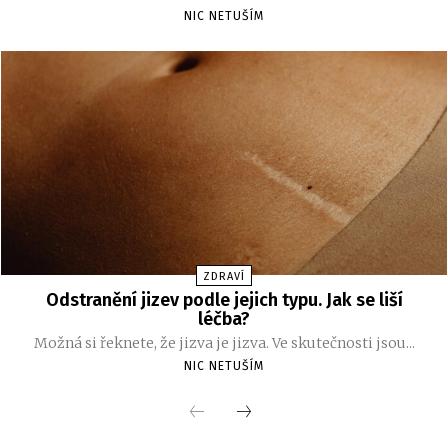
NIC NETUŠÍM
ZDRAVÍ
Odstranění jizev podle jejich typu. Jak se liší
léčba?
Možná si řeknete, že jizva je jizva. Ve skutečnosti jsou...
NIC NETUŠÍM