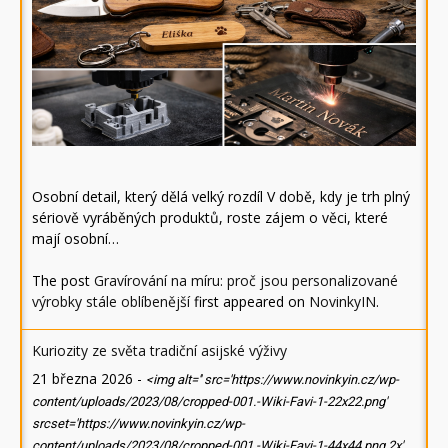
Osobní detail, který dělá velký rozdíl V době, kdy je trh plný
sériově vyráběných produktů, roste zájem o věci, které
mají osobní…
The post
Gravírování na míru: proč jsou personalizované
výrobky stále oblíbenější
first appeared on
NovinkyIN
.
Kuriozity ze světa tradiční asijské výživy
21 března 2026
-
<img alt='' src='https://www.novinkyin.cz/wp-
content/uploads/2023/08/cropped-001.-Wiki-Favi-1-22x22.png'
srcset='https://www.novinkyin.cz/wp-
content/uploads/2023/08/cropped-001.-Wiki-Favi-1-44x44.png 2x'