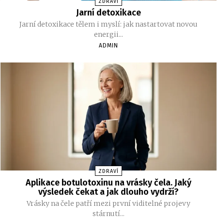
ZDRAVÍ
Jarní detoxikace
Jarní detoxikace tělem i myslí: jak nastartovat novou
energii...
ADMIN
ZDRAVÍ
Aplikace botulotoxinu na vrásky čela. Jaký
výsledek čekat a jak dlouho vydrží?
Vrásky na čele patří mezi první viditelné projevy
stárnutí...