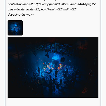
content/uploads/2023/08/cropped-001.-Wiki-Favi-1-44x44.png 2x'
class='avatar avatar-22 photo' height='22' width='22'
decoding='async'/>