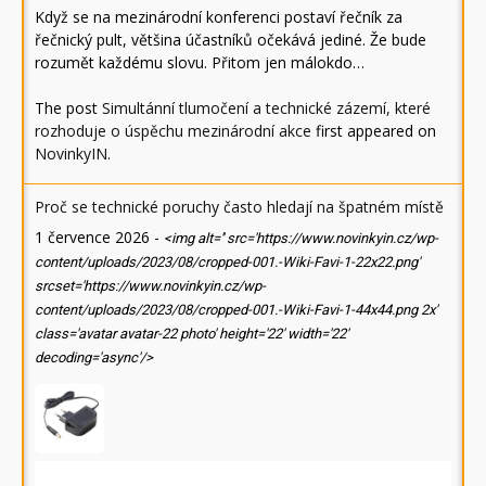
Když se na mezinárodní konferenci postaví řečník za
řečnický pult, většina účastníků očekává jediné. Že bude
rozumět každému slovu. Přitom jen málokdo…
The post
Simultánní tlumočení a technické zázemí, které
rozhoduje o úspěchu mezinárodní akce
first appeared on
NovinkyIN
.
Proč se technické poruchy často hledají na špatném místě
1 července 2026
-
<img alt='' src='https://www.novinkyin.cz/wp-
content/uploads/2023/08/cropped-001.-Wiki-Favi-1-22x22.png'
srcset='https://www.novinkyin.cz/wp-
content/uploads/2023/08/cropped-001.-Wiki-Favi-1-44x44.png 2x'
class='avatar avatar-22 photo' height='22' width='22'
decoding='async'/>