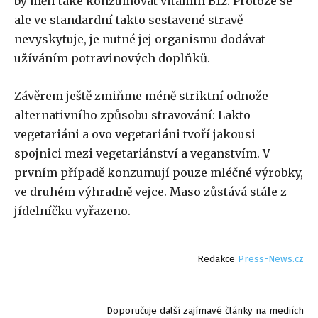
by měli také konzumovat vitamín B12. Protože se
ale ve standardní takto sestavené stravě
nevyskytuje, je nutné jej organismu dodávat
užíváním potravinových doplňků.
Závěrem ještě zmiňme méně striktní odnože
alternativního způsobu stravování: Lakto
vegetariáni a ovo vegetariáni tvoří jakousi
spojnici mezi vegetariánství a veganstvím. V
prvním případě konzumují pouze mléčné výrobky,
ve druhém výhradně vejce. Maso zůstává stále z
jídelníčku vyřazeno.
Redakce
Press-News.cz
Doporučuje další zajímavé články na mediích