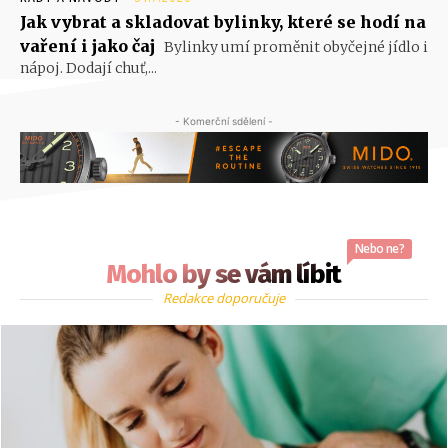
Jak vybrat a skladovat bylinky, které se hodí na
vaření i jako čaj
Bylinky umí proměnit obyčejné jídlo i
nápoj. Dodají chuť,...
- Komerční sdělení -
Nebo ne?
Mohlo by se vám líbit
Redakce doporučuje