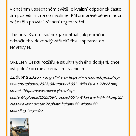
V dnešním uspěchaném světě je kvalitní odpočinek často
tím posledním, na co myslíme. Přitom právě během noci
naše tělo provádí zásadní regenerační…
The post
Kvalitní spánek jako rituál: Jak proměnit
odpočinek v dokonalý zážitek?
first appeared on
NovinkyIN
.
ORLEN v Česku rozšiřuje síť ultrarychlého dobíjení, chce
být jedničkou mezi čerpacími stanicemi
22 dubna 2026
-
<img alt='' src='https://www.novinkyin.cz/wp-
content/uploads/2023/08/cropped-001.-Wiki-Favi-1-22x22.png'
srcset='https://www.novinkyin.cz/wp-
content/uploads/2023/08/cropped-001.-Wiki-Favi-1-44x44.png 2x'
class='avatar avatar-22 photo' height='22' width='22'
decoding='async'/>