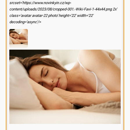
srcset='https://www.novinkyin.cz/wp-
content/uploads/2023/08/cropped-001.-Wiki-Favi-1-44x44.png 2x'
class='avatar avatar-22 photo' height='22' width='22'
decoding='async'/>