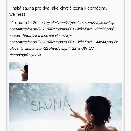
Finská sauna pro dva jako chytrá cesta k domácímu
wellness
21 dubna 2026
-
<img alt='' src='https://www.novinkyin.cz/wp-
content/uploads/2023/08/cropped-001.-Wiki-Favi-1-22x22.png'
srcset='https://www.novinkyin.cz/wp-
content/uploads/2023/08/cropped-001.-Wiki-Favi-1-44x44.png 2x'
class='avatar avatar-22 photo' height='22' width='22'
decoding='async'/>