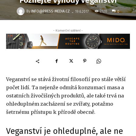
Poznejte výhody veganství
-
By
INFO@PRESS-MEDIA.CZ
2120
19.6.2017
0
- Komerční sdělení -
Veganství se stává životní filosofií pro stále větší
počet lidí. Ta nejenže odmítá konzumaci masa a
ostatních živočišných produktů, ale také trvá na
ohleduplném zacházení se zvířaty, potažmo
šetrnému přístupu k přírodě obecně.
Veganství je ohleduplné, ale ne