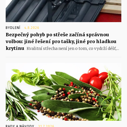
BYDLENÍ
4.8.2026
Bezpečný pohyb po střeše začíná správnou
volbou: jiné řešení pro tašky, jiné pro hladkou
krytinu
Kvalitní střecha není jen o tom, co vydrží déšť,...
RADY A NÁVODY
31.7.2026