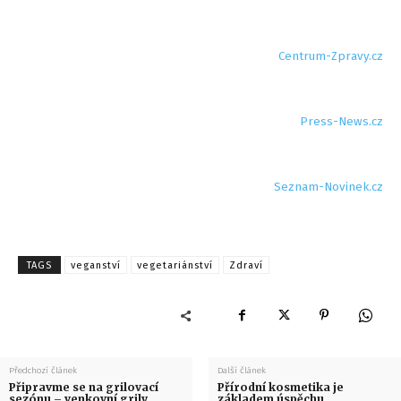
Centrum-Zpravy.cz
Press-News.cz
Seznam-Novinek.cz
TAGS
veganství
vegetariánství
Zdraví
Předchozí článek
Další článek
Připravme se na grilovací
Přírodní kosmetika je
sezónu – venkovní grily
základem úspěchu