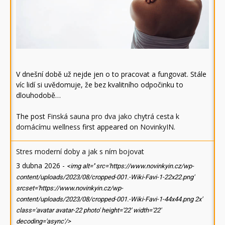
V dnešní době už nejde jen o to pracovat a fungovat. Stále
víc lidí si uvědomuje, že bez kvalitního odpočinku to
dlouhodobě…
The post
Finská sauna pro dva jako chytrá cesta k
domácímu wellness
first appeared on
NovinkyIN
.
Stres moderní doby a jak s ním bojovat
3 dubna 2026
-
<img alt='' src='https://www.novinkyin.cz/wp-
content/uploads/2023/08/cropped-001.-Wiki-Favi-1-22x22.png'
srcset='https://www.novinkyin.cz/wp-
content/uploads/2023/08/cropped-001.-Wiki-Favi-1-44x44.png 2x'
class='avatar avatar-22 photo' height='22' width='22'
decoding='async'/>