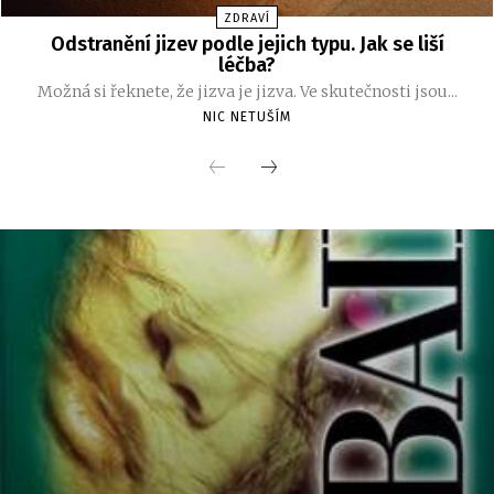
ZDRAVÍ
Odstranění jizev podle jejich typu. Jak se liší
léčba?
Možná si řeknete, že jizva je jizva. Ve skutečnosti jsou...
NIC NETUŠÍM