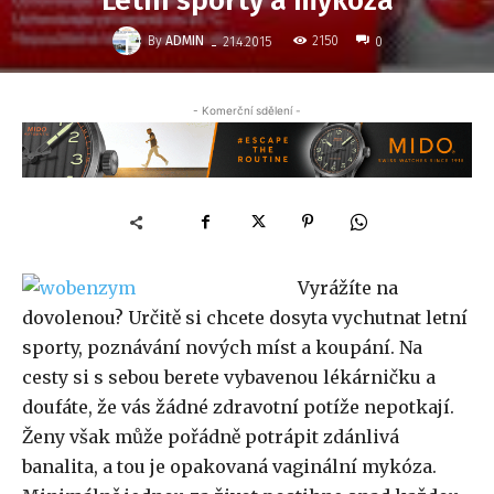
Letní sporty a mykóza
-
By
ADMIN
2150
21.4.2015
0
- Komerční sdělení -
Vyrážíte na
dovolenou? Určitě si chcete dosyta vychutnat letní
sporty, poznávání nových míst a koupání. Na
cesty si s sebou berete vybavenou lékárničku a
doufáte, že vás žádné zdravotní potíže nepotkají.
Ženy však může pořádně potrápit zdánlivá
banalita, a tou je opakovaná vaginální mykóza.