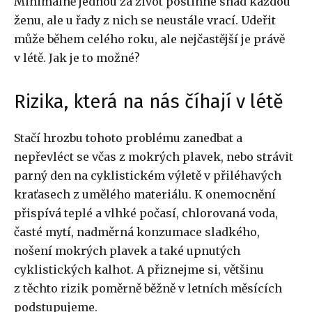
Minimálně jednou za život postihne snad každou
ženu, ale u řady z nich se neustále vrací. Udeřit
může během celého roku, ale nejčastější je právě
v létě. Jak je to možné?
Rizika, která na nás číhají v létě
Stačí hrozbu tohoto problému zanedbat a
nepřevléct se včas z mokrých plavek, nebo strávit
parný den na cyklistickém výletě v přiléhavých
kraťasech z umělého materiálu. K onemocnění
přispívá teplé a vlhké počasí, chlorovaná voda,
časté mytí, nadměrná konzumace sladkého,
nošení mokrých plavek a také upnutých
cyklistických kalhot. A přiznejme si, většinu
z těchto rizik poměrně běžně v letních měsících
podstupujeme.