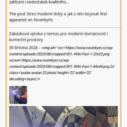
zahlcení i nedostatek kvalitního…
The post
Stres moderní doby a jak s ním bojovat
first
appeared on
NovinkyIN
.
Zakázková výroba z nerezu pro moderní domácnosti i
komerční prostory
30 března 2026
-
<img alt='' src='https://www.novinkyin.cz/wp-
content/uploads/2023/08/cropped-001.-Wiki-Favi-1-22x22.png'
srcset='https://www.novinkyin.cz/wp-
content/uploads/2023/08/cropped-001.-Wiki-Favi-1-44x44.png 2x'
class='avatar avatar-22 photo' height='22' width='22'
decoding='async'/>