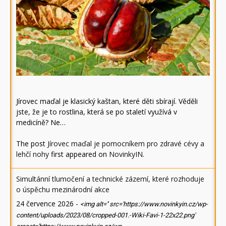
Jírovec maďal je klasický kaštan, které děti sbírají. Věděli
jste, že je to rostlina, která se po staletí využívá v
medicíně? Ne…
The post
Jírovec maďal je pomocníkem pro zdravé cévy a
lehčí nohy
first appeared on
NovinkyIN
.
Simultánní tlumočení a technické zázemí, které rozhoduje
o úspěchu mezinárodní akce
24 července 2026
-
<img alt='' src='https://www.novinkyin.cz/wp-
content/uploads/2023/08/cropped-001.-Wiki-Favi-1-22x22.png'