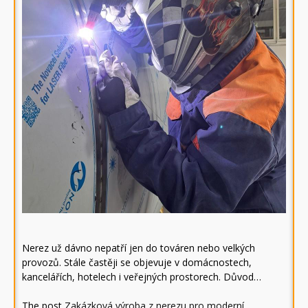
Nerez už dávno nepatří jen do továren nebo velkých
provozů. Stále častěji se objevuje v domácnostech,
kancelářích, hotelech i veřejných prostorech. Důvod…
The post
Zakázková výroba z nerezu pro moderní