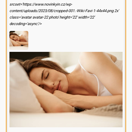
srcset='https://www.novinkyin.cz/wp-
content/uploads/2023/08/cropped-001.-Wiki-Favi-1-44x44.png 2x'
class='avatar avatar-22 photo' height='22' width='22'
decoding='async'/>