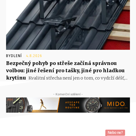
BYDLENÍ
4.8.2026
Bezpečný pohyb po střeše začíná správnou
volbou: jiné řešení pro tašky, jiné pro hladkou
krytinu
Kvalitní střecha není jen o tom, co vydrží déšť,...
- Komerční sdělení -
Nebo ne?