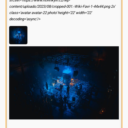
srcset='https://www.novinkyin.cz/wp-
content/uploads/2023/08/cropped-001.-Wiki-Favi-1-44x44.png 2x'
class='avatar avatar-22 photo' height='22' width='22'
decoding='async'/>