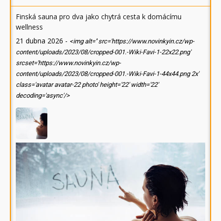
Finská sauna pro dva jako chytrá cesta k domácímu
wellness
21 dubna 2026
-
<img alt='' src='https://www.novinkyin.cz/wp-
content/uploads/2023/08/cropped-001.-Wiki-Favi-1-22x22.png'
srcset='https://www.novinkyin.cz/wp-
content/uploads/2023/08/cropped-001.-Wiki-Favi-1-44x44.png 2x'
class='avatar avatar-22 photo' height='22' width='22'
decoding='async'/>