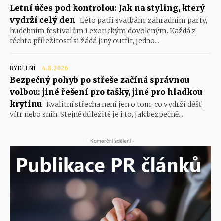
Letní účes pod kontrolou: Jak na styling, který
vydrží celý den
Léto patří svatbám, zahradním party,
hudebním festivalům i exotickým dovoleným. Každá z
těchto příležitostí si žádá jiný outfit, jedno...
BYDLENÍ
4.8.2026
Bezpečný pohyb po střeše začíná správnou
volbou: jiné řešení pro tašky, jiné pro hladkou
krytinu
Kvalitní střecha není jen o tom, co vydrží déšť,
vítr nebo sníh. Stejně důležité je i to, jak bezpečně...
- Komerční sdělení -