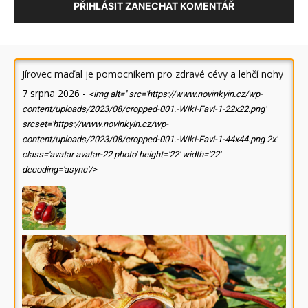
PŘIHLÁSIT ZANECHAT KOMENTÁŘ
Jírovec maďal je pomocníkem pro zdravé cévy a lehčí nohy
7 srpna 2026
-
<img alt='' src='https://www.novinkyin.cz/wp-
content/uploads/2023/08/cropped-001.-Wiki-Favi-1-22x22.png'
srcset='https://www.novinkyin.cz/wp-
content/uploads/2023/08/cropped-001.-Wiki-Favi-1-44x44.png 2x'
class='avatar avatar-22 photo' height='22' width='22'
decoding='async'/>