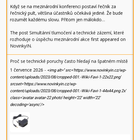
Když se na mezinárodní konferenci postaví řečník za
řečnický pult, většina účastníků očekává jediné. Že bude
rozumět každému slovu. Přitom jen málokdo…
The post
Simultánní tlumočení a technické zázemí, které
rozhoduje o úspěchu mezinárodní akce
first appeared on
NovinkyIN
.
Proč se technické poruchy často hledají na špatném místě
1 července 2026
-
<img alt='' src='https://www.novinkyin.cz/wp-
content/uploads/2023/08/cropped-001.-Wiki-Favi-1-22x22.png'
srcset='https://www.novinkyin.cz/wp-
content/uploads/2023/08/cropped-001.-Wiki-Favi-1-44x44.png 2x'
class='avatar avatar-22 photo' height='22' width='22'
decoding='async'/>