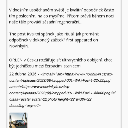
V dnešním uspěchaném světě je kvalitní odpočinek často
tím posledním, na co myslíme. Přitom právě během noci
naše tělo provádí zásadní regenerační…
The post
Kvalitní spánek jako rituál: Jak proměnit
odpočinek v dokonalý zážitek?
first appeared on
NovinkyIN
.
ORLEN v Česku rozšiřuje síť ultrarychlého dobíjení, chce
být jedničkou mezi čerpacími stanicemi
22 dubna 2026
-
<img alt='' src='https://www.novinkyin.cz/wp-
content/uploads/2023/08/cropped-001.-Wiki-Favi-1-22x22.png'
srcset='https://www.novinkyin.cz/wp-
content/uploads/2023/08/cropped-001.-Wiki-Favi-1-44x44.png 2x'
class='avatar avatar-22 photo' height='22' width='22'
decoding='async'/>