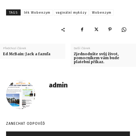
TAGS
lék Wobenzym
vaginální mykózy
Wobenzym
Předchozí článek
Další článek
Ed McBain: Jack a fazuľa
Zjednodušte svůj život,
pomocníkem vám bude
platební příkaz.
admin
ZANECHAT ODPOVĚĎ