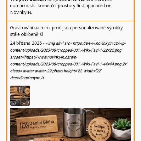
domácnosti i komerční prostory
first appeared on
NovinkyIN
.
Gravírování na míru: proč jsou personalizované výrobky
stále oblíbenější
24 března 2026
-
<img alt='' src='https://www.novinkyin.cz/wp-
content/uploads/2023/08/cropped-001.-Wiki-Favi-1-22x22.png'
srcset='https://www.novinkyin.cz/wp-
content/uploads/2023/08/cropped-001.-Wiki-Favi-1-44x44.png 2x'
class='avatar avatar-22 photo' height='22' width='22'
decoding='async'/>