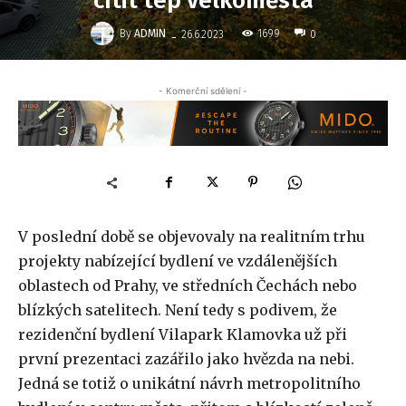
cítit tep velkoměsta
-
By
ADMIN
1699
26.6.2023
0
- Komerční sdělení -
V poslední době se objevovaly na realitním trhu
projekty nabízející bydlení ve vzdálenějších
oblastech od Prahy, ve středních Čechách nebo
blízkých satelitech. Není tedy s podivem, že
rezidenční bydlení Vilapark Klamovka už při
první prezentaci zazářilo jako hvězda na nebi.
Jedná se totiž o unikátní návrh metropolitního