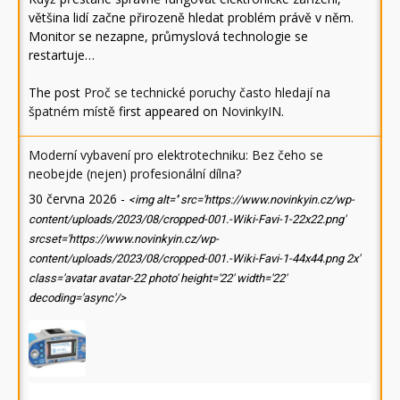
většina lidí začne přirozeně hledat problém právě v něm.
Monitor se nezapne, průmyslová technologie se
restartuje…
The post
Proč se technické poruchy často hledají na
špatném místě
first appeared on
NovinkyIN
.
Moderní vybavení pro elektrotechniku: Bez čeho se
neobejde (nejen) profesionální dílna?
30 června 2026
-
<img alt='' src='https://www.novinkyin.cz/wp-
content/uploads/2023/08/cropped-001.-Wiki-Favi-1-22x22.png'
srcset='https://www.novinkyin.cz/wp-
content/uploads/2023/08/cropped-001.-Wiki-Favi-1-44x44.png 2x'
class='avatar avatar-22 photo' height='22' width='22'
decoding='async'/>