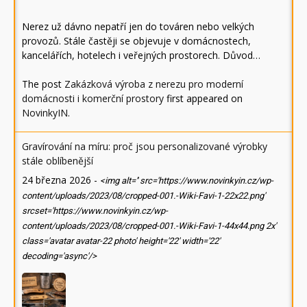
Nerez už dávno nepatří jen do továren nebo velkých
provozů. Stále častěji se objevuje v domácnostech,
kancelářích, hotelech i veřejných prostorech. Důvod…
The post
Zakázková výroba z nerezu pro moderní
domácnosti i komerční prostory
first appeared on
NovinkyIN
.
Gravírování na míru: proč jsou personalizované výrobky
stále oblíbenější
24 března 2026
-
<img alt='' src='https://www.novinkyin.cz/wp-
content/uploads/2023/08/cropped-001.-Wiki-Favi-1-22x22.png'
srcset='https://www.novinkyin.cz/wp-
content/uploads/2023/08/cropped-001.-Wiki-Favi-1-44x44.png 2x'
class='avatar avatar-22 photo' height='22' width='22'
decoding='async'/>