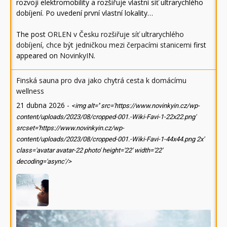
rozvoji elektromobility a rozšiřuje vlastní síť ultrarychlého
dobíjení. Po uvedení první vlastní lokality…
The post
ORLEN v Česku rozšiřuje síť ultrarychlého
dobíjení, chce být jedničkou mezi čerpacími stanicemi
first
appeared on
NovinkyIN
.
Finská sauna pro dva jako chytrá cesta k domácímu
wellness
21 dubna 2026
-
<img alt='' src='https://www.novinkyin.cz/wp-
content/uploads/2023/08/cropped-001.-Wiki-Favi-1-22x22.png'
srcset='https://www.novinkyin.cz/wp-
content/uploads/2023/08/cropped-001.-Wiki-Favi-1-44x44.png 2x'
class='avatar avatar-22 photo' height='22' width='22'
decoding='async'/>