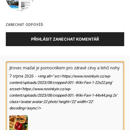
ZANECHAT ODPOVĚĎ
PŘIHLÁSIT ZANECHAT KOMENTÁŘ
Jírovec maďal je pomocníkem pro zdravé cévy a lehčí nohy
7 srpna 2026
-
<img alt='' src='https://www.novinkyin.cz/wp-
content/uploads/2023/08/cropped-001.-Wiki-Favi-1-22x22.png'
srcset='https://www.novinkyin.cz/wp-
content/uploads/2023/08/cropped-001.-Wiki-Favi-1-44x44.png 2x'
class='avatar avatar-22 photo' height='22' width='22'
decoding='async'/>