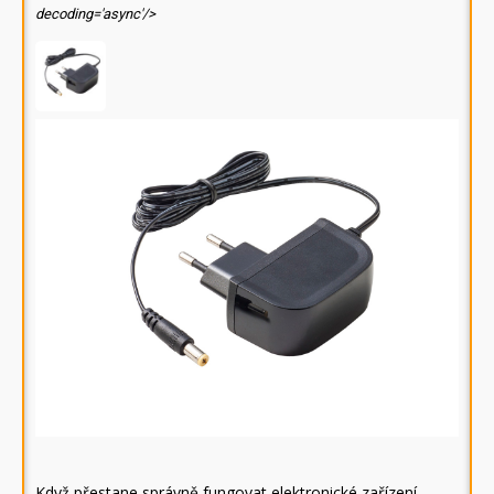
decoding='async'/>
Když přestane správně fungovat elektronické zařízení,