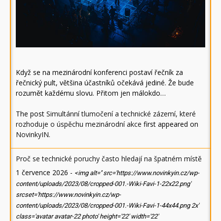
Když se na mezinárodní konferenci postaví řečník za
řečnický pult, většina účastníků očekává jediné. Že bude
rozumět každému slovu. Přitom jen málokdo…
The post
Simultánní tlumočení a technické zázemí, které
rozhoduje o úspěchu mezinárodní akce
first appeared on
NovinkyIN
.
Proč se technické poruchy často hledají na špatném místě
1 července 2026
-
<img alt='' src='https://www.novinkyin.cz/wp-
content/uploads/2023/08/cropped-001.-Wiki-Favi-1-22x22.png'
srcset='https://www.novinkyin.cz/wp-
content/uploads/2023/08/cropped-001.-Wiki-Favi-1-44x44.png 2x'
class='avatar avatar-22 photo' height='22' width='22'