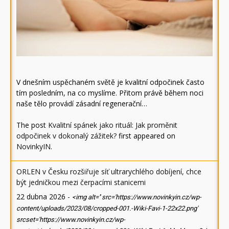
V dnešním uspěchaném světě je kvalitní odpočinek často
tím posledním, na co myslíme. Přitom právě během noci
naše tělo provádí zásadní regenerační…
The post
Kvalitní spánek jako rituál: Jak proměnit
odpočinek v dokonalý zážitek?
first appeared on
NovinkyIN
.
ORLEN v Česku rozšiřuje síť ultrarychlého dobíjení, chce
být jedničkou mezi čerpacími stanicemi
22 dubna 2026
-
<img alt='' src='https://www.novinkyin.cz/wp-
content/uploads/2023/08/cropped-001.-Wiki-Favi-1-22x22.png'
srcset='https://www.novinkyin.cz/wp-