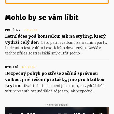
Mohlo by se vám líbit
PRO ŽENY
7.8.2026
Letní účes pod kontrolou: Jak na styling, který
vydrží celý den
Léto patří svatbám, zahradním party,
hudebním festivalům i exotickým dovoleným. Každá z
těchto příležitostí si žádá jiný outfit, jedno...
BYDLENÍ
4.8.2026
Bezpečný pohyb po střeše začíná správnou
volbou: jiné řešení pro tašky, jiné pro hladkou
krytinu
Kvalitní střecha není jen o tom, co vydrží déšť,
vítr nebo sníh. Stejně důležité je i to, jak bezpečně...
- Komerční sdělení -