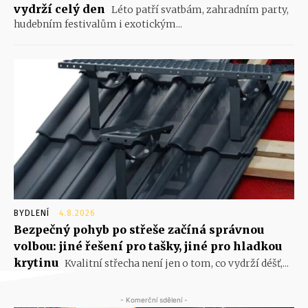
vydrží celý den
Léto patří svatbám, zahradním party,
hudebním festivalům i exotickým...
BYDLENÍ
4.8.2026
Bezpečný pohyb po střeše začíná správnou
volbou: jiné řešení pro tašky, jiné pro hladkou
krytinu
Kvalitní střecha není jen o tom, co vydrží déšť,...
- Komerční sdělení -