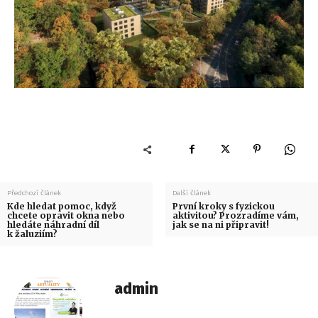
Předchozí článek
Další článek
Kde hledat pomoc, když
První kroky s fyzickou
chcete opravit okna nebo
aktivitou? Prozradíme vám,
hledáte náhradní díl
jak se na ni připravit!
k žaluziím?
admin