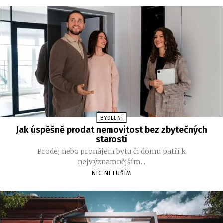
BYDLENÍ
Jak úspěšně prodat nemovitost bez zbytečných
starostí
Prodej nebo pronájem bytu či domu patří k
nejvýznamnějším...
NIC NETUŠÍM