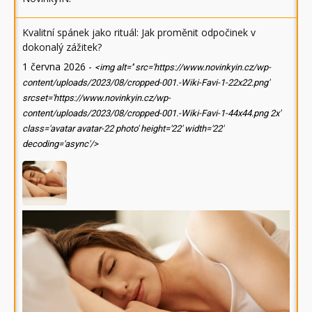
Kvalitní spánek jako rituál: Jak proměnit odpočinek v
dokonalý zážitek?
1 června 2026
-
<img alt='' src='https://www.novinkyin.cz/wp-
content/uploads/2023/08/cropped-001.-Wiki-Favi-1-22x22.png'
srcset='https://www.novinkyin.cz/wp-
content/uploads/2023/08/cropped-001.-Wiki-Favi-1-44x44.png 2x'
class='avatar avatar-22 photo' height='22' width='22'
decoding='async'/>