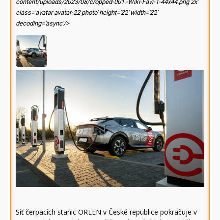
content/uploads/2023/08/cropped-001.-Wiki-Favi-1-44x44.png 2x'
class='avatar avatar-22 photo' height='22' width='22'
decoding='async'/>
Síť čerpacích stanic ORLEN v České republice pokračuje v