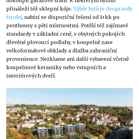
dokoupit garážové stání. K některým bytům
přináleží též sklepní kóje.
Výběr bytů je doopravdy
široký
, nabízí se dispoziční řešení od 1+kk po
penthousy s pěti místnostmi. Potěší též zajímavé
standardy v základní ceně, v obytných pokojích
dřevěné plovoucí podlahy, v koupelně zase
velkoformátové obklady a dlažba zahraniční
provenience. Nezklame ani další vybavení včetně
koupelnové keramiky nebo vstupních a
interiérových dveří.