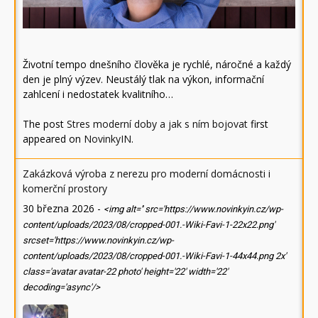
Životní tempo dnešního člověka je rychlé, náročné a každý
den je plný výzev. Neustálý tlak na výkon, informační
zahlcení i nedostatek kvalitního…
The post
Stres moderní doby a jak s ním bojovat
first
appeared on
NovinkyIN
.
Zakázková výroba z nerezu pro moderní domácnosti i
komerční prostory
30 března 2026
-
<img alt='' src='https://www.novinkyin.cz/wp-
content/uploads/2023/08/cropped-001.-Wiki-Favi-1-22x22.png'
srcset='https://www.novinkyin.cz/wp-
content/uploads/2023/08/cropped-001.-Wiki-Favi-1-44x44.png 2x'
class='avatar avatar-22 photo' height='22' width='22'
decoding='async'/>