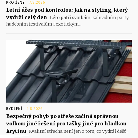
PRO ŽENY
7.8.2026
Letní účes pod kontrolou: Jak na styling, který
vydrží celý den
Léto patří svatbám, zahradním party,
hudebním festivalům i exotickým...
BYDLENÍ
4.8.2026
Bezpečný pohyb po střeše začíná správnou
volbou: jiné řešení pro tašky, jiné pro hladkou
krytinu
Kvalitní střecha není jen o tom, co vydrží déšť,...