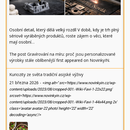
Osobní detail, který dělá velký rozdíl V době, kdy je trh plný
sériově vyráběných produktů, roste zájem o věci, které
mají osobní…
The post
Gravírování na míru: proč jsou personalizované
výrobky stále oblíbenější
first appeared on
NovinkyIN
.
Kuriozity ze světa tradiční asijské výživy
21 března 2026
-
<img alt='' src='https://www.novinkyin.cz/wp-
content/uploads/2023/08/cropped-001.-Wiki-Favi-1-22x22.png'
srcset='https://www.novinkyin.cz/wp-
content/uploads/2023/08/cropped-001.-Wiki-Favi-1-44x44.png 2x'
class='avatar avatar-22 photo' height='22' width='22'
decoding='async'/>