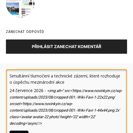
ZANECHAT ODPOVĚĎ
PŘIHLÁSIT ZANECHAT KOMENTÁŘ
Simultánní tlumočení a technické zázemí, které rozhoduje
o úspěchu mezinárodní akce
24 července 2026
-
<img alt='' src='https://www.novinkyin.cz/wp-
content/uploads/2023/08/cropped-001.-Wiki-Favi-1-22x22.png'
srcset='https://www.novinkyin.cz/wp-
content/uploads/2023/08/cropped-001.-Wiki-Favi-1-44x44.png 2x'
class='avatar avatar-22 photo' height='22' width='22'
decoding='async'/>