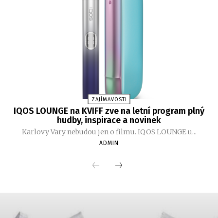
ZAJÍMAVOSTI
IQOS LOUNGE na KVIFF zve na letní program plný
hudby, inspirace a novinek
Karlovy Vary nebudou jen o filmu. IQOS LOUNGE u...
ADMIN