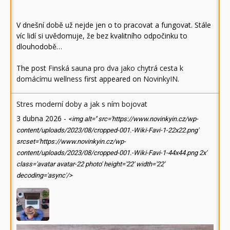
V dnešní době už nejde jen o to pracovat a fungovat. Stále
víc lidí si uvědomuje, že bez kvalitního odpočinku to
dlouhodobě…
The post
Finská sauna pro dva jako chytrá cesta k
domácímu wellness
first appeared on
NovinkyIN
.
Stres moderní doby a jak s ním bojovat
3 dubna 2026
-
<img alt='' src='https://www.novinkyin.cz/wp-
content/uploads/2023/08/cropped-001.-Wiki-Favi-1-22x22.png'
srcset='https://www.novinkyin.cz/wp-
content/uploads/2023/08/cropped-001.-Wiki-Favi-1-44x44.png 2x'
class='avatar avatar-22 photo' height='22' width='22'
decoding='async'/>