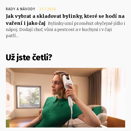
RADY A NÁVODY
31.7.2026
Jak vybrat a skladovat bylinky, které se hodí na
vaření i jako čaj
Bylinky umí proměnit obyčejné jídlo i
nápoj. Dodají chuť, vůni a pestrost a v kuchyni i v čaji
patří...
Už jste četli?