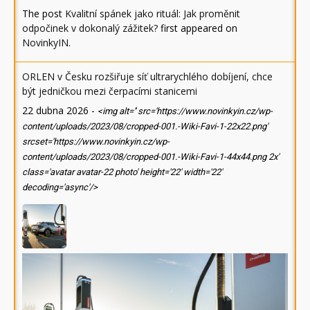
The post
Kvalitní spánek jako rituál: Jak proměnit
odpočinek v dokonalý zážitek?
first appeared on
NovinkyIN
.
ORLEN v Česku rozšiřuje síť ultrarychlého dobíjení, chce
být jedničkou mezi čerpacími stanicemi
22 dubna 2026
-
<img alt='' src='https://www.novinkyin.cz/wp-
content/uploads/2023/08/cropped-001.-Wiki-Favi-1-22x22.png'
srcset='https://www.novinkyin.cz/wp-
content/uploads/2023/08/cropped-001.-Wiki-Favi-1-44x44.png 2x'
class='avatar avatar-22 photo' height='22' width='22'
decoding='async'/>