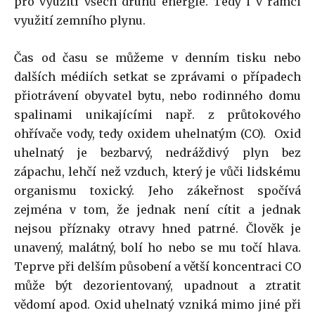
pro využití všech druhů energie. Tedy i v rámci
využití zemního plynu.
Čas od času se můžeme v denním tisku nebo
dalších médiích setkat se zprávami o případech
přiotrávení obyvatel bytu, nebo rodinného domu
spalinami unikajícími např. z průtokového
ohřívače vody, tedy oxidem uhelnatým (CO). Oxid
uhelnatý je bezbarvý, nedráždivý plyn bez
zápachu, lehčí než vzduch, který je vůči lidskému
organismu toxický. Jeho zákeřnost spočívá
zejména v tom, že jednak není cítit a jednak
nejsou příznaky otravy hned patrné. Člověk je
unavený, malátný, bolí ho nebo se mu točí hlava.
Teprve při delším působení a větší koncentraci CO
může být dezorientovaný, upadnout a ztratit
vědomí apod. Oxid uhelnatý vzniká mimo jiné při