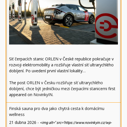
Síť čerpacích stanic ORLEN v České republice pokračuje v
rozvoji elektromobility a rozšiřuje vlastní síť ultrarychlého
dobíjení. Po uvedení první vlastní lokality…
The post
ORLEN v Česku rozšiřuje síť ultrarychlého
dobíjení, chce být jedničkou mezi čerpacími stanicemi
first
appeared on
NovinkyIN
.
Finská sauna pro dva jako chytrá cesta k domácímu
wellness
21 dubna 2026
-
<img alt='' src='https://www.novinkyin.cz/wp-