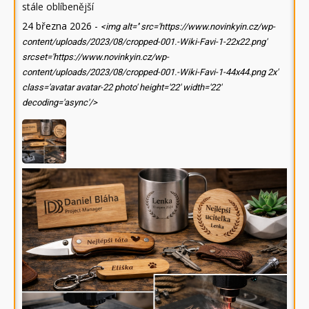
stále oblíbenější
24 března 2026
-
<img alt='' src='https://www.novinkyin.cz/wp-
content/uploads/2023/08/cropped-001.-Wiki-Favi-1-22x22.png'
srcset='https://www.novinkyin.cz/wp-
content/uploads/2023/08/cropped-001.-Wiki-Favi-1-44x44.png 2x'
class='avatar avatar-22 photo' height='22' width='22'
decoding='async'/>