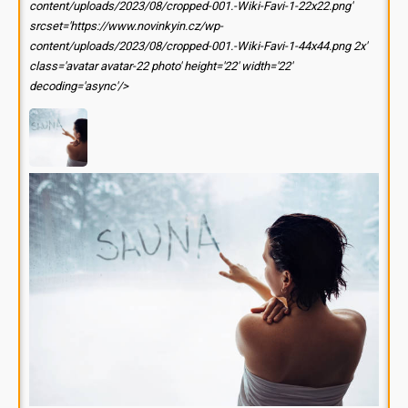
content/uploads/2023/08/cropped-001.-Wiki-Favi-1-22x22.png'
srcset='https://www.novinkyin.cz/wp-
content/uploads/2023/08/cropped-001.-Wiki-Favi-1-44x44.png 2x'
class='avatar avatar-22 photo' height='22' width='22'
decoding='async'/>