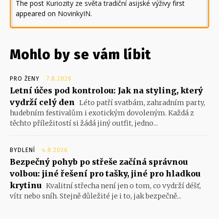
The post
Kuriozity ze světa tradiční asijské výživy
first
appeared on
NovinkyIN
.
Mohlo by se vám líbit
PRO ŽENY
7.8.2026
Letní účes pod kontrolou: Jak na styling, který
vydrží celý den
Léto patří svatbám, zahradním party,
hudebním festivalům i exotickým dovoleným. Každá z
těchto příležitostí si žádá jiný outfit, jedno...
BYDLENÍ
4.8.2026
Bezpečný pohyb po střeše začíná správnou
volbou: jiné řešení pro tašky, jiné pro hladkou
krytinu
Kvalitní střecha není jen o tom, co vydrží déšť,
vítr nebo sníh. Stejně důležité je i to, jak bezpečně...