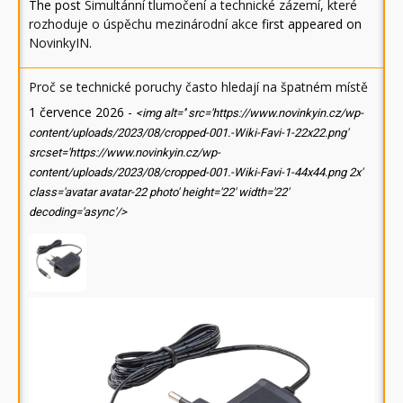
The post
Simultánní tlumočení a technické zázemí, které
rozhoduje o úspěchu mezinárodní akce
first appeared on
NovinkyIN
.
Proč se technické poruchy často hledají na špatném místě
1 července 2026
-
<img alt='' src='https://www.novinkyin.cz/wp-
content/uploads/2023/08/cropped-001.-Wiki-Favi-1-22x22.png'
srcset='https://www.novinkyin.cz/wp-
content/uploads/2023/08/cropped-001.-Wiki-Favi-1-44x44.png 2x'
class='avatar avatar-22 photo' height='22' width='22'
decoding='async'/>