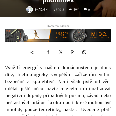
podmínek
-
By
ADMIN
3041
14.8.2015
0
- Komerční sdělení -
Využití energií v našich domácnostech je dnes
díky technologicky vyspělým zařízením velmi
bezpečné a spolehlivé. Není však jistě od věci
udělat ještě něco navíc a zcela minimalizovat
negativní dopady případných poruch, závad, nebo
nešťastných událostí a okolností, které mohou, byť
mnohdy pouze teoreticky, nastat. Uvedené platí