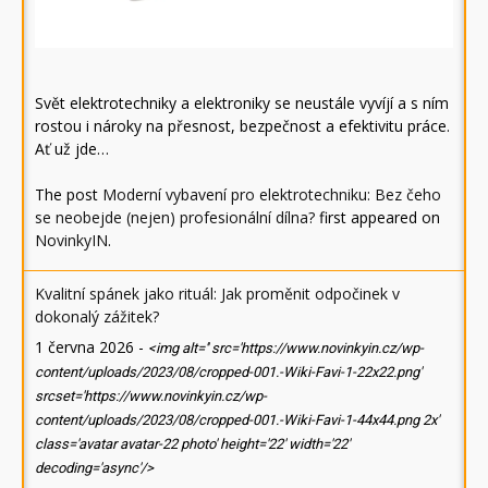
Svět elektrotechniky a elektroniky se neustále vyvíjí a s ním
rostou i nároky na přesnost, bezpečnost a efektivitu práce.
Ať už jde…
The post
Moderní vybavení pro elektrotechniku: Bez čeho
se neobejde (nejen) profesionální dílna?
first appeared on
NovinkyIN
.
Kvalitní spánek jako rituál: Jak proměnit odpočinek v
dokonalý zážitek?
1 června 2026
-
<img alt='' src='https://www.novinkyin.cz/wp-
content/uploads/2023/08/cropped-001.-Wiki-Favi-1-22x22.png'
srcset='https://www.novinkyin.cz/wp-
content/uploads/2023/08/cropped-001.-Wiki-Favi-1-44x44.png 2x'
class='avatar avatar-22 photo' height='22' width='22'
decoding='async'/>