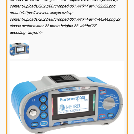
content/uploads/2023/08/cropped-001.-Wiki-Favi-1-22x22.png'
srcset='https://www.novinkyin.cz/wp-
content/uploads/2023/08/cropped-001.-Wiki-Favi-1-44x44.png 2x'
class='avatar avatar-22 photo' height='22' width='22'
decoding='async'/>