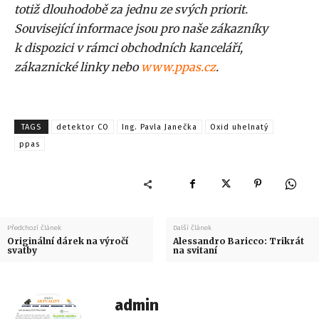
totiž dlouhodobě za jednu ze svých priorit.
Související informace jsou pro naše zákazníky
k dispozici v rámci obchodních kanceláří,
zákaznické linky nebo
www.ppas.cz
.
TAGS
detektor CO
Ing. Pavla Janečka
Oxid uhelnatý
ppas
Předchozí článek
Další článek
Originální dárek na výročí
Alessandro Baricco: Trikrát
svatby
na svitaní
admin