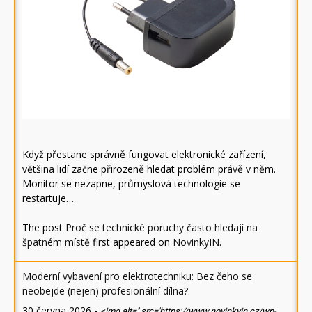
Když přestane správně fungovat elektronické zařízení,
většina lidí začne přirozeně hledat problém právě v něm.
Monitor se nezapne, průmyslová technologie se
restartuje…
The post
Proč se technické poruchy často hledají na
špatném místě
first appeared on
NovinkyIN
.
Moderní vybavení pro elektrotechniku: Bez čeho se
neobejde (nejen) profesionální dílna?
30 června 2026
-
<img alt='' src='https://www.novinkyin.cz/wp-