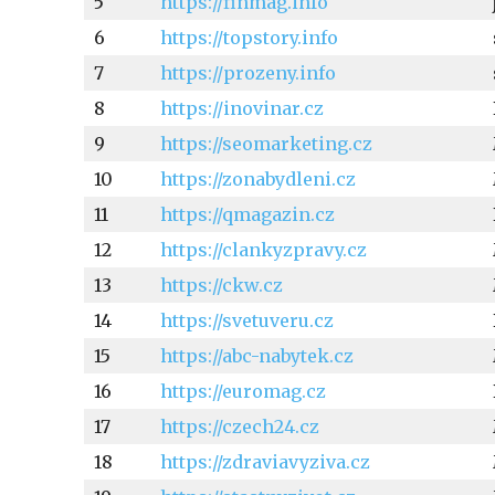
5
https://finmag.info
6
https://topstory.info
7
https://prozeny.info
8
https://inovinar.cz
9
https://seomarketing.cz
10
https://zonabydleni.cz
11
https://qmagazin.cz
12
https://clankyzpravy.cz
13
https://ckw.cz
14
https://svetuveru.cz
15
https://abc-nabytek.cz
16
https://euromag.cz
17
https://czech24.cz
18
https://zdraviavyziva.cz