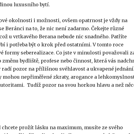
dinou luxusního bytí.
ové okolnosti i možnosti, ovšem opatrnost je vždy na
se Beránci na to, že nic není zadarmo. Čekejte různé
, což u vrtkavého Berana nebude nic snadného. Patříte
 i potřeba být o krok před ostatními. V tomto roce
é formy seberealizace. Co jste v minulosti považovali z
 změnu bydliště, profese nebo činnost, která vás nadch
y radí pozor na přílišnou svéhlavost a ukvapené jednání
dy mohou nepřiměřené zkraty, arogance a lehkomyslnos
 autoritami. Tudíž pozor na svou horkou hlavu a než něc
d chcete prožít lásku na maximum, musíte ze svého