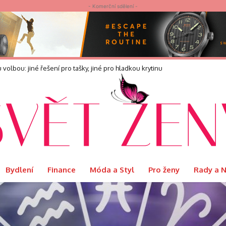
- Komerční sdělení -
ou: jiné řešení pro tašky, jiné pro hladkou krytinu
 na vaření i jako čaj
Bydlení
Finance
Móda a Styl
Pro ženy
Rady a 