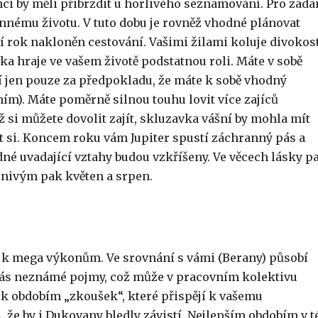
inci by měli přibrzdit u horlivého seznamování. Pro zada
innému životu. V tuto dobu je rovněž vhodné plánovat
ní rok nakloněn cestování. Vašimi žilami koluje divokost
ka hraje ve vašem životě podstatnou roli. Máte v sobě
ří jen pouze za předpokladu, že máte k sobě vhodný
ím). Máte poměrně silnou touhu lovit více zajíců
ž si můžete dovolit zajít, skluzavka vášní by mohla mít
bít si. Koncem roku vám Jupiter spustí záchranný pás a
adné uvadající vztahy budou vzkříšeny. Ve věcech lásky pa
znivým pak květen a srpen.
 k mega výkonům. Ve srovnání s vámi (Berany) působí
o vás neznámé pojmy, což může v pracovním kolektivu
rok obdobím „zkoušek“, které přispějí k vašemu
 že by i Dukovany bledly závistí. Nejlepším obdobím v t