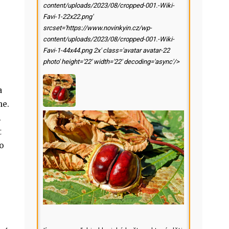
content/uploads/2023/08/cropped-001.-Wiki-
Favi-1-22x22.png'
srcset='https://www.novinkyin.cz/wp-
content/uploads/2023/08/cropped-001.-Wiki-
Favi-1-44x44.png 2x' class='avatar avatar-22
photo' height='22' width='22' decoding='async'/>
a
ne.
.
t
o