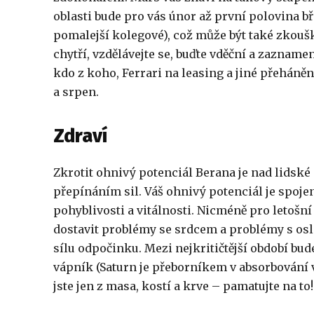
oblasti bude pro vás únor až první polovina b
pomalejší kolegové), což může být také zkoušk
chytří, vzdělávejte se, buďte vděční a zaznamen
kdo z koho, Ferrari na leasing a jiné přeháně
a srpen.
Zdraví
Zkrotit ohnivý potenciál Berana je nad lidské 
přepínáním sil. Váš ohnivý potenciál je spoje
pohyblivosti a vitálnosti. Nicméně pro letoš
dostavit problémy se srdcem a problémy s 
sílu odpočinku. Mezi nejkritičtější období bude
vápník (Saturn je přeborníkem v absorbování v
jste jen z masa, kostí a krve – pamatujte na to