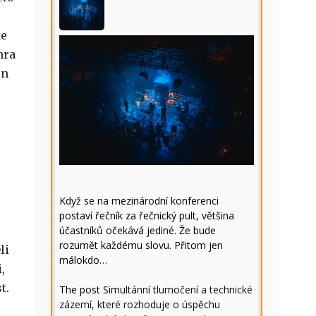
te
hra
en
Když se na mezinárodní konferenci
postaví řečník za řečnický pult, většina
účastníků očekává jediné. Že bude
rozumět každému slovu. Přitom jen
li
málokdo…
,
t.
The post
Simultánní tlumočení a technické
zázemí, které rozhoduje o úspěchu