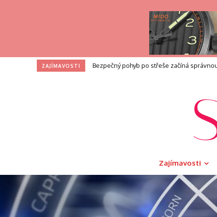
Bezpečný pohyb po střeše začíná správnou volb
Jak vybrat a skladovat bylinky, které se hodí
ZAJÍMAVOSTI
Zajímavosti