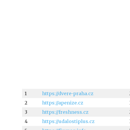
1
https://dvere-praha.cz
2
https://apenize.cz
3
https://freshness.cz
4
https://udalostiplus.cz