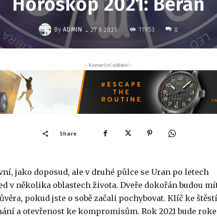
Horoskop 2021: Beran
-
By
ADMIN
11953
27.9.2021
0
- Komerční sdělení -
Share
ní, jako doposud, ale v druhé půlce se Uran po letech
ned v několika oblastech života. Dveře dokořán budou mí
věra, pokud jste o sobě začali pochybovat. Klíč ke štěst
nání a otevřenost ke kompromisům. Rok 2021 bude rok