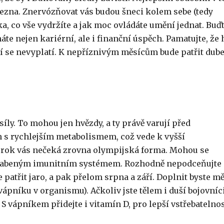
řezna. Znervózňovat vás budou šneci kolem sebe (tedy
a, co vše vydržíte a jak moc ovládáte umění jednat. Buď
áte nejen kariérní, ale i finanční úspěch. Pamatujte, že 
ní se nevyplatí. K nepříznivým měsícům bude patřit dub
síly. To mohou jen hvězdy, a ty právě varují před
n s rychlejším metabolismem, což vede k vyšší
ní rok vás nečeká zrovna olympijská forma. Mohou se
oslabeným imunitním systémem. Rozhodně nepodceňujte
 patřit jaro, a pak přelom srpna a září. Doplnit byste mě
ápníku v organismu). Ačkoliv jste tělem i duší bojovníci
! S vápníkem přidejte i vitamín D, pro lepší vstřebatelnos