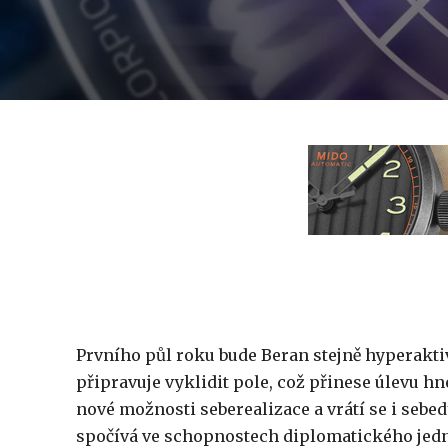
Prvního půl roku bude Beran stejně hyperaktiv
připravuje vyklidit pole, což přinese úlevu h
nové možnosti seberealizace a vrátí se i sebedů
spočívá ve schopnostech diplomatického jed