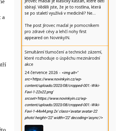
Jírovec maďal je klasický kaštan, které děti
né
sbírají. Věděli jste, že je to rostlina, která
se po staletí využívá v medicíně? Ne…
 a
The post
Jírovec maďal je pomocníkem
pro zdravé cévy a lehčí nohy
first
appeared on
NovinkyIN
.
Simultánní tlumočení a technické zázemí,
které rozhoduje o úspěchu mezinárodní
akce
tří
24 července 2026
-
<img alt=''
src='https://www.novinkyin.cz/wp-
content/uploads/2023/08/cropped-001.-Wiki-
Favi-1-22x22.png'
srcset='https://www.novinkyin.cz/wp-
content/uploads/2023/08/cropped-001.-Wiki-
Favi-1-44x44.png 2x' class='avatar avatar-22
photo' height='22' width='22' decoding='async'/>
éto