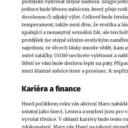
protějšku vykřesat stejné nadšení. Single jed
jedince bude březen měsícem, který přeje rod
dovolenou či nějaký výlet. Celkově bude letoš
temperament, takže není divu, že erotika a lás
spalující a nenasytný sexuální žár, ale ten ho
protějšek (se stejně silným erotickým zaměřen
najednou, ve věcech lásky musíte vědět, kam a
ostré zatáčky. Určitě nechcete vylétnout a na
štěstí se vám bude doslova lepit na paty. Příp
mezi šťastné měsíce únor a prosinec. K nepří
Kariéra a finance
Hned počátkem roku vás aktivní Mars nabádá
ostatní jako šneci. Lenora a unylost jsou pr
vyvolat třenice. V oblasti kariéry bude tento 
zdokonalení. Mars vás žhaví na takový stupeň,