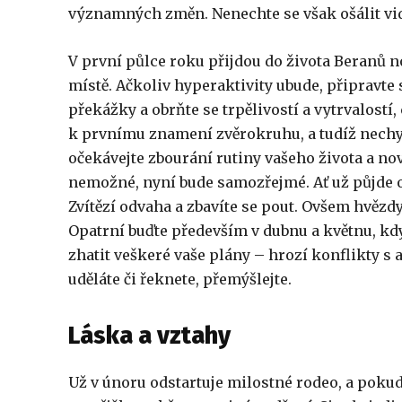
významných změn. Nenechte se však ošálit vi
V první půlce roku přijdou do života Beranů n
místě. Ačkoliv hyperaktivity ubude, připravte 
překážky a obrňte se trpělivostí a vytrvalostí
k prvnímu znamení zvěrokruhu, a tudíž nechybí
očekávejte zbourání rutiny vašeho života a nov
nemožné, nyní bude samozřejmé. Ať už půjde o
Zvítězí odvaha a zbavíte se pout. Ovšem hvězd
Opatrní buďte především v dubnu a květnu, k
zhatit veškeré vaše plány – hrozí konflikty s
uděláte či řeknete, přemýšlejte.
Láska a vztahy
Už v únoru odstartuje milostné rodeo, a poku