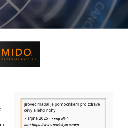
Jírovec maďal je pomocníkem pro zdravé
t
cévy a lehčí nohy
í
7 srpna 2026
-
<img alt=''
em
src='https://www.novinkyin.cz/wp-