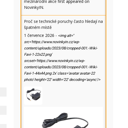
mezinárodní akce
first appeared on
NovinkyIN
.
Proč se technické poruchy často hledají na
špatném místě
1 července 2026
-
<img alt=''
src='https://www.novinkyin.cz/wp-
content/uploads/2023/08/cropped-001.-Wiki-
Favi-1-22x22.png'
srcset='https://www.novinkyin.cz/wp-
content/uploads/2023/08/cropped-001.-Wiki-
Favi-1-44x44.png 2x' class='avatar avatar-22
photo' height='22' width='22' decoding='async'/>