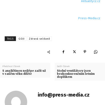
Aktualitycz.cz
Press-Media.cz
TAGS
GOJI
Zdravá snídaně
Předchozí článek
Další článek
S angličtinou nejlépe začít už
Stolní ventilátory jsou
v raném věku dítěte
bezkonkurenčním letním
doplňkem
info@press-media.cz