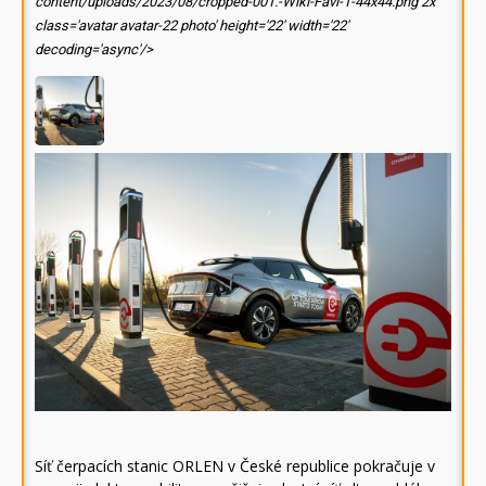
content/uploads/2023/08/cropped-001.-Wiki-Favi-1-44x44.png 2x'
class='avatar avatar-22 photo' height='22' width='22'
decoding='async'/>
Síť čerpacích stanic ORLEN v České republice pokračuje v