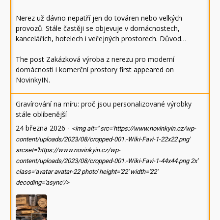
Nerez už dávno nepatří jen do továren nebo velkých
provozů. Stále častěji se objevuje v domácnostech,
kancelářích, hotelech i veřejných prostorech. Důvod…
The post
Zakázková výroba z nerezu pro moderní
domácnosti i komerční prostory
first appeared on
NovinkyIN
.
Gravírování na míru: proč jsou personalizované výrobky
stále oblíbenější
24 března 2026
-
<img alt='' src='https://www.novinkyin.cz/wp-
content/uploads/2023/08/cropped-001.-Wiki-Favi-1-22x22.png'
srcset='https://www.novinkyin.cz/wp-
content/uploads/2023/08/cropped-001.-Wiki-Favi-1-44x44.png 2x'
class='avatar avatar-22 photo' height='22' width='22'
decoding='async'/>