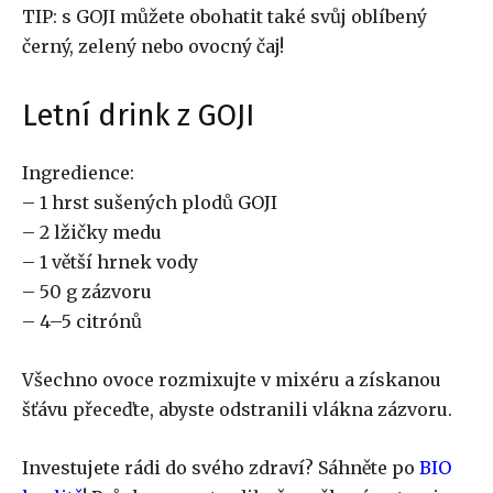
TIP: s GOJI můžete obohatit také svůj oblíbený
černý, zelený nebo ovocný čaj!
Letní drink z GOJI
Ingredience:
– 1 hrst sušených plodů GOJI
– 2 lžičky medu
– 1 větší hrnek vody
– 50 g zázvoru
– 4–5 citrónů
Všechno ovoce rozmixujte v mixéru a získanou
šťávu přeceďte, abyste odstranili vlákna zázvoru.
Investujete rádi do svého zdraví? Sáhněte po
BIO