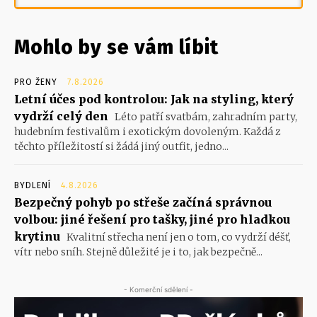
Mohlo by se vám líbit
PRO ŽENY
7.8.2026
Letní účes pod kontrolou: Jak na styling, který
vydrží celý den
Léto patří svatbám, zahradním party,
hudebním festivalům i exotickým dovoleným. Každá z
těchto příležitostí si žádá jiný outfit, jedno...
BYDLENÍ
4.8.2026
Bezpečný pohyb po střeše začíná správnou
volbou: jiné řešení pro tašky, jiné pro hladkou
krytinu
Kvalitní střecha není jen o tom, co vydrží déšť,
vítr nebo sníh. Stejně důležité je i to, jak bezpečně...
- Komerční sdělení -