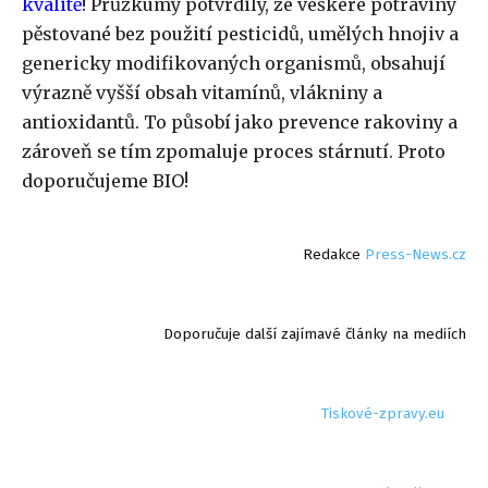
kvalitě
! Průzkumy potvrdily, že veškeré potraviny
pěstované bez použití pesticidů, umělých hnojiv a
genericky modifikovaných organismů, obsahují
výrazně vyšší obsah vitamínů, vlákniny a
antioxidantů. To působí jako prevence rakoviny a
zároveň se tím zpomaluje proces stárnutí. Proto
doporučujeme BIO!
Redakce
Press-News.cz
Doporučuje další zajímavé články na mediích
Tiskové-zpravy.eu