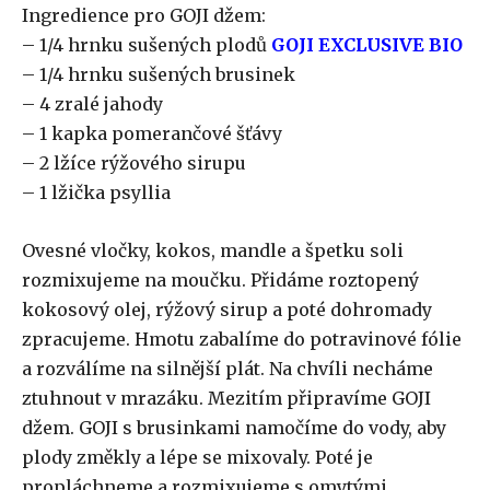
Ingredience pro GOJI džem:
– 1/4 hrnku sušených plodů
GOJI EXCLUSIVE BIO
– 1/4 hrnku sušených brusinek
– 4 zralé jahody
– 1 kapka pomerančové šťávy
– 2 lžíce rýžového sirupu
– 1 lžička psyllia
Ovesné vločky, kokos, mandle a špetku soli
rozmixujeme na moučku. Přidáme roztopený
kokosový olej, rýžový sirup a poté dohromady
zpracujeme. Hmotu zabalíme do potravinové fólie
a rozválíme na silnější plát. Na chvíli necháme
ztuhnout v mrazáku. Mezitím připravíme GOJI
džem. GOJI s brusinkami namočíme do vody, aby
plody změkly a lépe se mixovaly. Poté je
propláchneme a rozmixujeme s omytými