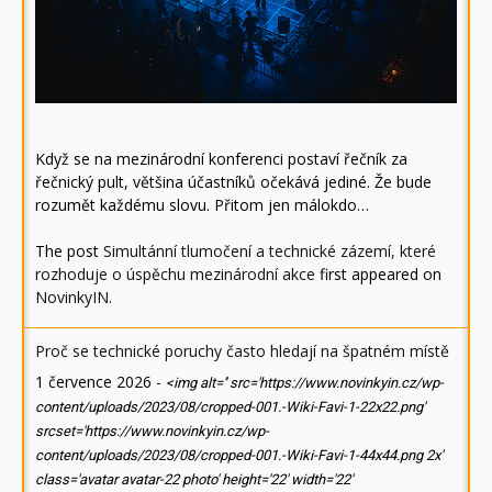
Když se na mezinárodní konferenci postaví řečník za
řečnický pult, většina účastníků očekává jediné. Že bude
rozumět každému slovu. Přitom jen málokdo…
The post
Simultánní tlumočení a technické zázemí, které
rozhoduje o úspěchu mezinárodní akce
first appeared on
NovinkyIN
.
Proč se technické poruchy často hledají na špatném místě
1 července 2026
-
<img alt='' src='https://www.novinkyin.cz/wp-
content/uploads/2023/08/cropped-001.-Wiki-Favi-1-22x22.png'
srcset='https://www.novinkyin.cz/wp-
content/uploads/2023/08/cropped-001.-Wiki-Favi-1-44x44.png 2x'
class='avatar avatar-22 photo' height='22' width='22'