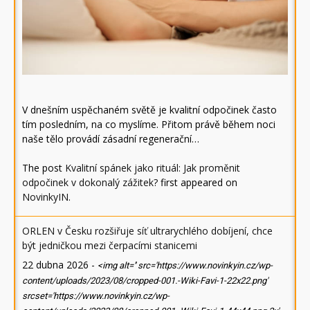
V dnešním uspěchaném světě je kvalitní odpočinek často
tím posledním, na co myslíme. Přitom právě během noci
naše tělo provádí zásadní regenerační…
The post
Kvalitní spánek jako rituál: Jak proměnit
odpočinek v dokonalý zážitek?
first appeared on
NovinkyIN
.
ORLEN v Česku rozšiřuje síť ultrarychlého dobíjení, chce
být jedničkou mezi čerpacími stanicemi
22 dubna 2026
-
<img alt='' src='https://www.novinkyin.cz/wp-
content/uploads/2023/08/cropped-001.-Wiki-Favi-1-22x22.png'
srcset='https://www.novinkyin.cz/wp-