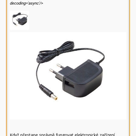
decoding='async'/>
Když přestane správně fungovat elektronické zařízení,