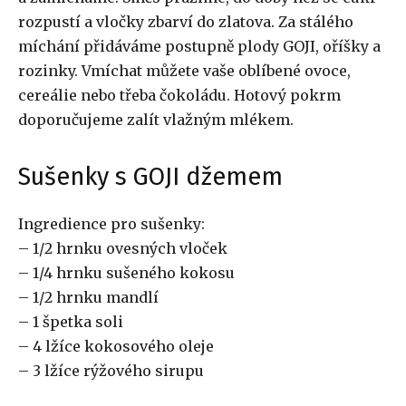
rozpustí a vločky zbarví do zlatova. Za stálého
míchání přidáváme postupně plody GOJI, oříšky a
rozinky. Vmíchat můžete vaše oblíbené ovoce,
cereálie nebo třeba čokoládu. Hotový pokrm
doporučujeme zalít vlažným mlékem.
Sušenky s GOJI džemem
Ingredience pro sušenky:
– 1/2 hrnku ovesných vloček
– 1/4 hrnku sušeného kokosu
– 1/2 hrnku mandlí
– 1 špetka soli
– 4 lžíce kokosového oleje
– 3 lžíce rýžového sirupu