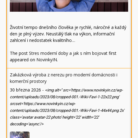
Životní tempo dnešního člověka je rychlé, náročné a každý
den je plný výzev. Neustálý tlak na výkon, informační
zahlcení i nedostatek kvalitního…
The post
Stres moderní doby a jak s ním bojovat
first
appeared on
NovinkyIN
.
Zakázková výroba z nerezu pro moderní domácnosti i
komerční prostory
30 března 2026
-
<img alt='' src='https://www.novinkyin.cz/wp-
content/uploads/2023/08/cropped-001.-Wiki-Favi-1-22x22.png'
srcset='https://www.novinkyin.cz/wp-
content/uploads/2023/08/cropped-001.-Wiki-Favi-1-44x44.png 2x'
class='avatar avatar-22 photo' height='22' width='22'
decoding='async'/>