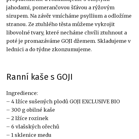
jahodami, pomerančovou šťávou a rýžovým
sirupem. Na závěr vmícháme psyllium a odložíme
stranou. Ze ztuhlého těsta můžeme vykrojit
libovolné tvary, které necháme chvíli ztuhnout a
poté je promazáváme GOJI džemem. Skladujeme v
lednici a do týdne zkonzumujeme.
Ranní kaše s GOJI
Ingredience:
– 4 lžíce sušených plodů GOJI EXCLUSIVE BIO
– 300 g obilné kaše
– 2 lžíce rozinek
– 6 vlašských ořechů
– 1 sklenice medu