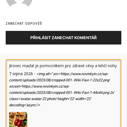
ZANECHAT ODPOVĚĎ
PŘIHLÁSIT ZANECHAT KOMENTÁŘ
Jírovec maďal je pomocníkem pro zdravé cévy a lehčí nohy
7 srpna 2026
-
<img alt='' src='https://www.novinkyin.cz/wp-
content/uploads/2023/08/cropped-001.-Wiki-Favi-1-22x22.png'
srcset='https://www.novinkyin.cz/wp-
content/uploads/2023/08/cropped-001.-Wiki-Favi-1-44x44.png 2x'
class='avatar avatar-22 photo' height='22' width='22'
decoding='async'/>