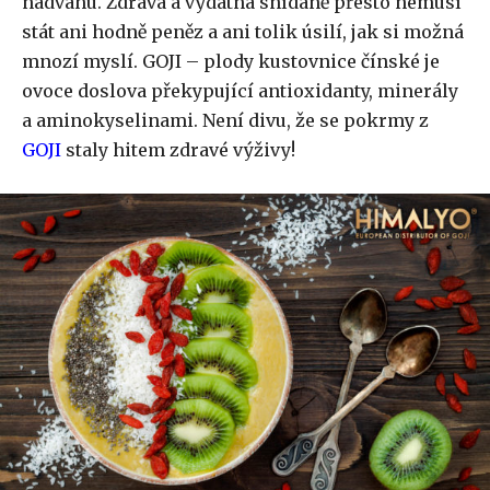
nadváhu. Zdravá a vydatná snídaně přesto nemusí
stát ani hodně peněz a ani tolik úsilí, jak si možná
mnozí myslí. GOJI – plody kustovnice čínské je
ovoce doslova překypující antioxidanty, minerály
a aminokyselinami. Není divu, že se pokrmy z
GOJI
staly hitem zdravé výživy!