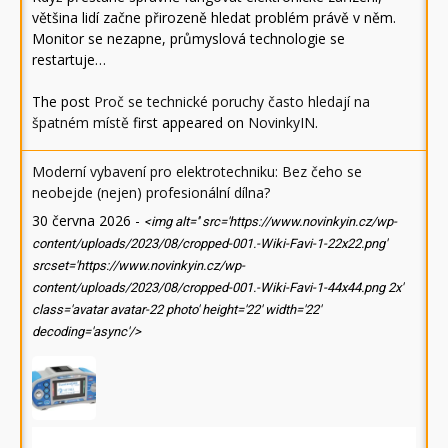
většina lidí začne přirozeně hledat problém právě v něm.
Monitor se nezapne, průmyslová technologie se
restartuje…
The post
Proč se technické poruchy často hledají na
špatném místě
first appeared on
NovinkyIN
.
Moderní vybavení pro elektrotechniku: Bez čeho se
neobejde (nejen) profesionální dílna?
30 června 2026
-
<img alt='' src='https://www.novinkyin.cz/wp-
content/uploads/2023/08/cropped-001.-Wiki-Favi-1-22x22.png'
srcset='https://www.novinkyin.cz/wp-
content/uploads/2023/08/cropped-001.-Wiki-Favi-1-44x44.png 2x'
class='avatar avatar-22 photo' height='22' width='22'
decoding='async'/>