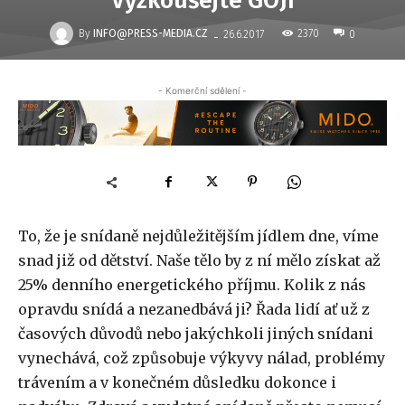
Vyzkoušejte GOJI
-
By
INFO@PRESS-MEDIA.CZ
2370
26.6.2017
0
- Komerční sdělení -
To, že je snídaně nejdůležitějším jídlem dne, víme
snad již od dětství. Naše tělo by z ní mělo získat až
25% denního energetického příjmu. Kolik z nás
opravdu snídá a nezanedbává ji? Řada lidí ať už z
časových důvodů nebo jakýchkoli jiných snídani
vynechává, což způsobuje výkyvy nálad, problémy
trávením a v konečném důsledku dokonce i