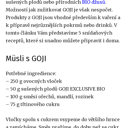
sušených plodů nebo přírodních
BIO džusů
.
Možností jak zužitkovat GOJI je však nespočet.
Produkty z GOJI jsou vhodné především k vaření a
k přípravě nejrůznějších pokrmů nebo drinků. V
tomto článku Vám představíme 5 snídaňových
receptů, které si snadno můžete připravit i doma.
Müsli s GOJI
Potřebné ingredience:
– 250 g ovocných vloček
– 50 g sušených plodů GOJI EXCLUSIVE BIO
– 100 g směsi ořechů, mandlí, rozinek
– 75 g třtinového cukru
Vločky spolu s cukrem vsypeme do většího hrnce
a zamícháme. Směs pražíme, do doby než se cukr