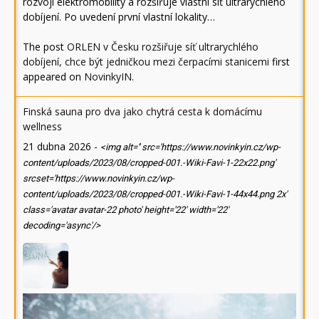
rozvoji elektromobility a rozšiřuje vlastní síť ultrarychlého
dobíjení. Po uvedení první vlastní lokality…
The post
ORLEN v Česku rozšiřuje síť ultrarychlého
dobíjení, chce být jedničkou mezi čerpacími stanicemi
first
appeared on
NovinkyIN
.
Finská sauna pro dva jako chytrá cesta k domácímu
wellness
21 dubna 2026
-
<img alt='' src='https://www.novinkyin.cz/wp-
content/uploads/2023/08/cropped-001.-Wiki-Favi-1-22x22.png'
srcset='https://www.novinkyin.cz/wp-
content/uploads/2023/08/cropped-001.-Wiki-Favi-1-44x44.png 2x'
class='avatar avatar-22 photo' height='22' width='22'
decoding='async'/>