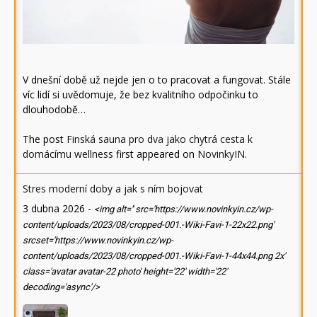
V dnešní době už nejde jen o to pracovat a fungovat. Stále
víc lidí si uvědomuje, že bez kvalitního odpočinku to
dlouhodobě…
The post
Finská sauna pro dva jako chytrá cesta k
domácímu wellness
first appeared on
NovinkyIN
.
Stres moderní doby a jak s ním bojovat
3 dubna 2026
-
<img alt='' src='https://www.novinkyin.cz/wp-
content/uploads/2023/08/cropped-001.-Wiki-Favi-1-22x22.png'
srcset='https://www.novinkyin.cz/wp-
content/uploads/2023/08/cropped-001.-Wiki-Favi-1-44x44.png 2x'
class='avatar avatar-22 photo' height='22' width='22'
decoding='async'/>