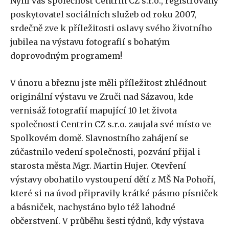
Nyní vás společnost Centrin CZ s.r.o., registrovaný
poskytovatel sociálních služeb od roku 2007,
srdečně zve k příležitosti oslavy svého životního
jubilea na výstavu fotografií s bohatým
doprovodným programem!
V únoru a březnu jste měli příležitost zhlédnout
originální výstavu ve Zruči nad Sázavou, kde
vernisáž fotografií mapující 10 let života
společnosti Centrin CZ s.r.o. zaujala své místo ve
Spolkovém domě. Slavnostního zahájení se
zúčastnilo vedení společnosti, pozvání přijal i
starosta města Mgr. Martin Hujer. Otevření
výstavy obohatilo vystoupení dětí z MŠ Na Pohoří,
které si na úvod připravily krátké pásmo písniček
a básniček, nachystáno bylo též lahodné
občerstvení. V průběhu šesti týdnů, kdy výstava