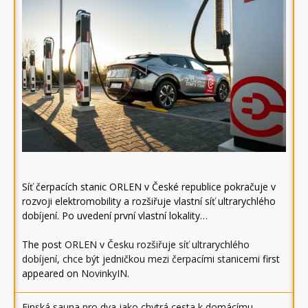
Síť čerpacích stanic ORLEN v České republice pokračuje v
rozvoji elektromobility a rozšiřuje vlastní síť ultrarychlého
dobíjení. Po uvedení první vlastní lokality…
The post
ORLEN v Česku rozšiřuje síť ultrarychlého
dobíjení, chce být jedničkou mezi čerpacími stanicemi
first
appeared on
NovinkyIN
.
Finská sauna pro dva jako chytrá cesta k domácímu