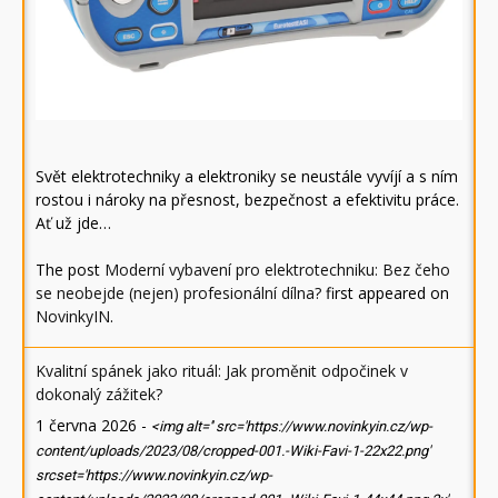
Svět elektrotechniky a elektroniky se neustále vyvíjí a s ním
rostou i nároky na přesnost, bezpečnost a efektivitu práce.
Ať už jde…
The post
Moderní vybavení pro elektrotechniku: Bez čeho
se neobejde (nejen) profesionální dílna?
first appeared on
NovinkyIN
.
Kvalitní spánek jako rituál: Jak proměnit odpočinek v
dokonalý zážitek?
1 června 2026
-
<img alt='' src='https://www.novinkyin.cz/wp-
content/uploads/2023/08/cropped-001.-Wiki-Favi-1-22x22.png'
srcset='https://www.novinkyin.cz/wp-