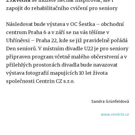
25.května
se můžete nechat inspirovat, ale i
zapojit do rehabilitačního cvičení pro seniory
Následovat bude výstava v OC Šestka – obchodní
centrum Praha 6 a v září se na vás těšíme v
Uhříněvsi – Praha 22, kde se již pravidelně pořádá
Den seniorů. V místním divadle U22 je pro seniory
připraven program včetně malého občerstvení a v
přilehlých prostorách divadla bude navazovat
výstava fotografií mapujících 10 let života
společnosti Centrin CZ s.r.o.
Sandra Grünfeldová
www.centrin.cz