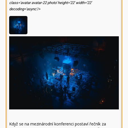
class='avatar avatar-22 photo' height='22' width='22'
decoding='async'/>
Když se na mezinárodní konferenci postaví řečník za