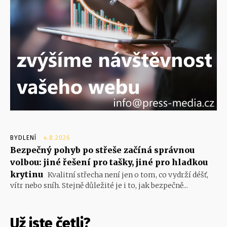
BYDLENÍ
4.8.2026
Bezpečný pohyb po střeše začíná správnou
volbou: jiné řešení pro tašky, jiné pro hladkou
krytinu
Kvalitní střecha není jen o tom, co vydrží déšť,
vítr nebo sníh. Stejně důležité je i to, jak bezpečně...
Už jste četli?