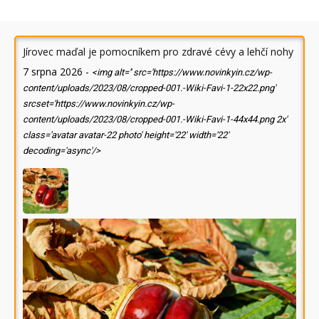
Jírovec maďal je pomocníkem pro zdravé cévy a lehčí nohy
7 srpna 2026
-
<img alt='' src='https://www.novinkyin.cz/wp-
content/uploads/2023/08/cropped-001.-Wiki-Favi-1-22x22.png'
srcset='https://www.novinkyin.cz/wp-
content/uploads/2023/08/cropped-001.-Wiki-Favi-1-44x44.png 2x'
class='avatar avatar-22 photo' height='22' width='22'
decoding='async'/>