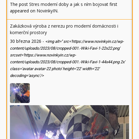
The post
Stres moderní doby a jak s ním bojovat
first
appeared on
NovinkyIN
.
Zakázková výroba z nerezu pro moderní domácnosti i
komerční prostory
30 března 2026
-
<img alt='' src='https://www.novinkyin.cz/wp-
content/uploads/2023/08/cropped-001.-Wiki-Favi-1-22x22.png'
srcset='https://www.novinkyin.cz/wp-
content/uploads/2023/08/cropped-001.-Wiki-Favi-1-44x44.png 2x'
class='avatar avatar-22 photo' height='22' width='22'
decoding='async'/>