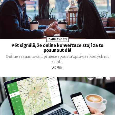
ZAJÍMAVOSTI
Pět signálů, že online konverzace stojí za to
posunout dál
Online seznamování přinese spoustu zpráv, ze kterých nic
není....
ADMIN