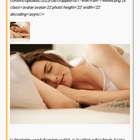
content/uploads/2023/08/cropped-001.-Wiki-Favi-1-44x44.png 2x'
class='avatar avatar-22 photo' height='22' width='22'
decoding='async'/>
V dnešním uspěchaném světě je kvalitní odpočinek často