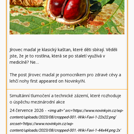
Jírovec maďal je klasický kaštan, které děti sbírají. Věděli
jste, že je to rostlina, která se po staletí využívá v
medicíně? Ne…
The post
Jírovec maďal je pomocníkem pro zdravé cévy a
lehčí nohy
first appeared on
NovinkyIN
.
Simultánní tlumočení a technické zázemí, které rozhoduje
o úspěchu mezinárodní akce
24 července 2026
-
<img alt='' src='https://www.novinkyin.cz/wp-
content/uploads/2023/08/cropped-001.-Wiki-Favi-1-22x22.png'
srcset='https://www.novinkyin.cz/wp-
content/uploads/2023/08/cropped-001.-Wiki-Favi-1-44x44.png 2x'