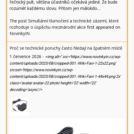
řečnický pult, většina účastníků očekává jediné. Že bude
rozumět každému slovu. Přitom jen málokdo…
The post
Simultánní tlumočení a technické zázemí, které
rozhoduje o úspěchu mezinárodní akce
first appeared on
NovinkyIN
.
Proč se technické poruchy často hledají na špatném místě
1 července 2026
-
<img alt='' src='https://www.novinkyin.cz/wp-
content/uploads/2023/08/cropped-001.-Wiki-Favi-1-22x22.png'
srcset='https://www.novinkyin.cz/wp-
content/uploads/2023/08/cropped-001.-Wiki-Favi-1-44x44.png 2x'
class='avatar avatar-22 photo' height='22' width='22'
decoding='async'/>