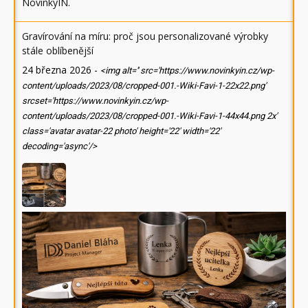
NovinkyIN
.
Gravírování na míru: proč jsou personalizované výrobky
stále oblíbenější
24 března 2026
-
<img alt='' src='https://www.novinkyin.cz/wp-
content/uploads/2023/08/cropped-001.-Wiki-Favi-1-22x22.png'
srcset='https://www.novinkyin.cz/wp-
content/uploads/2023/08/cropped-001.-Wiki-Favi-1-44x44.png 2x'
class='avatar avatar-22 photo' height='22' width='22'
decoding='async'/>