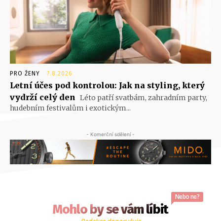
PRO ŽENY
7.8.2026
Letní účes pod kontrolou: Jak na styling, který
vydrží celý den
Léto patří svatbám, zahradním party,
hudebním festivalům i exotickým...
- Komerční sdělení -
Nebo ne?
Mohlo by se vám líbit