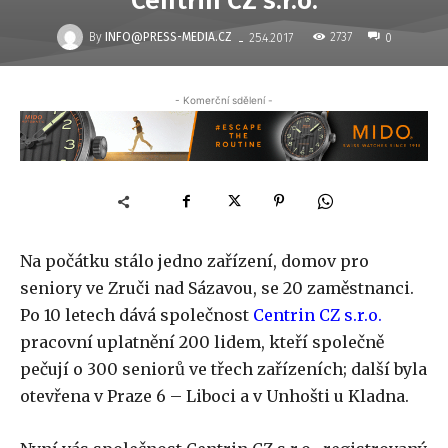
Centrin CZ s.r.o.
-
By
INFO@PRESS-MEDIA.CZ
2737
25.4.2017
0
- Komerční sdělení -
Na počátku stálo jedno zařízení, domov pro
seniory ve Zruči nad Sázavou, se 20 zaměstnanci.
Po 10 letech dává společnost
Centrin CZ s.r.o.
pracovní uplatnění 200 lidem, kteří společně
pečují o 300 seniorů ve třech zařízeních; další byla
otevřena v Praze 6 – Liboci a v Unhošti u Kladna.