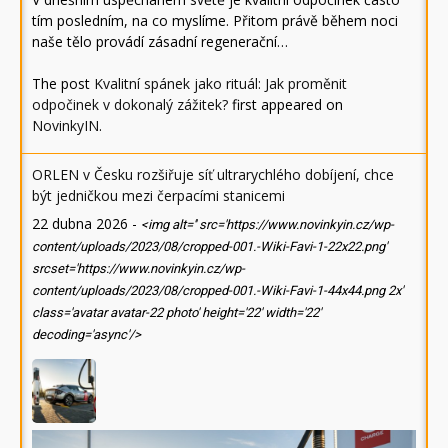
tím posledním, na co myslíme. Přitom právě během noci
naše tělo provádí zásadní regenerační…
The post
Kvalitní spánek jako rituál: Jak proměnit
odpočinek v dokonalý zážitek?
first appeared on
NovinkyIN
.
ORLEN v Česku rozšiřuje síť ultrarychlého dobíjení, chce
být jedničkou mezi čerpacími stanicemi
22 dubna 2026
-
<img alt='' src='https://www.novinkyin.cz/wp-
content/uploads/2023/08/cropped-001.-Wiki-Favi-1-22x22.png'
srcset='https://www.novinkyin.cz/wp-
content/uploads/2023/08/cropped-001.-Wiki-Favi-1-44x44.png 2x'
class='avatar avatar-22 photo' height='22' width='22'
decoding='async'/>