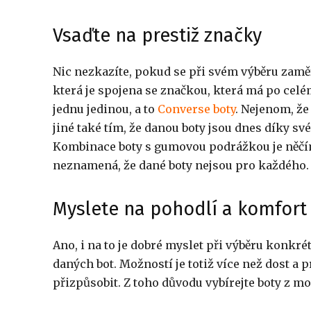
Vsaďte na prestiž značky
Nic nezkazíte, pokud se při svém výběru zaměří
která je spojena se značkou, která má po cel
jednu jedinou, a to
Converse boty
. Nejenom, že
jiné také tím, že danou boty jsou dnes díky s
Kombinace boty s gumovou podrážkou je něčím,
neznamená, že dané boty nejsou pro každého.
Myslete na pohodlí a komfort
Ano, i na to je dobré myslet při výběru konkré
daných bot. Možností je totiž více než dost a 
přizpůsobit. Z toho důvodu vybírejte boty z mo