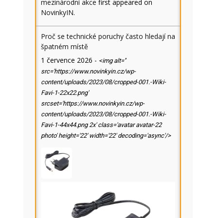
mezinárodní akce
first appeared on
NovinkyIN
.
Proč se technické poruchy často hledají na
špatném místě
1 července 2026
-
<img alt=''
src='https://www.novinkyin.cz/wp-
content/uploads/2023/08/cropped-001.-Wiki-
Favi-1-22x22.png'
srcset='https://www.novinkyin.cz/wp-
content/uploads/2023/08/cropped-001.-Wiki-
Favi-1-44x44.png 2x' class='avatar avatar-22
photo' height='22' width='22' decoding='async'/>