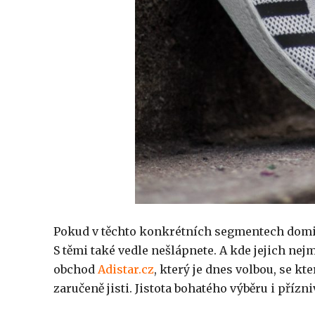
Pokud v těchto konkrétních segmentech domin
S těmi také vedle nešlápnete. A kde jejich n
obchod
Adistar.cz
, který je dnes volbou, se k
zaručeně jisti. Jistota bohatého výběru i přízni