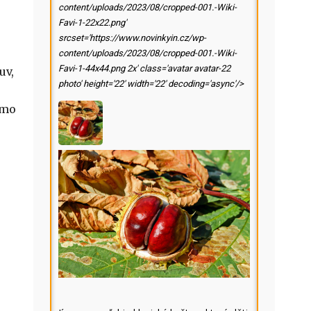
content/uploads/2023/08/cropped-001.-Wiki-
Favi-1-22x22.png'
srcset='https://www.novinkyin.cz/wp-
content/uploads/2023/08/cropped-001.-Wiki-
Favi-1-44x44.png 2x' class='avatar avatar-22
uv,
photo' height='22' width='22' decoding='async'/>
imo