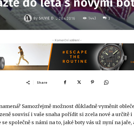
ažte do léta s novými bo
-
By
SILVIE D
1443
26.4.2016
3
- Komerční sdělení -
Share
ás znamená? Samozřejmě možnost důkladně vyměnit obleč
zeně souvisí i vaše snaha pořídit si zcela nové a určitě i
 se společně s námi na to, jaké boty vás už nyní na jaře, 