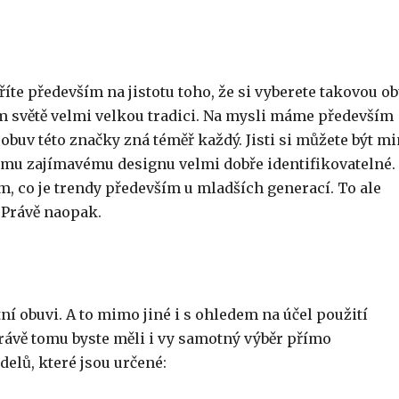
te především na jistotu toho, že si vyberete takovou ob
ém světě velmi velkou tradici. Na mysli máme především
 obuv této značky zná téměř každý. Jisti si můžete být m
vému zajímavému designu velmi dobře identifikovatelné.
 co je trendy především u mladších generací. To ale
 Právě naopak.
tní obuvi. A to mimo jiné i s ohledem na účel použití
právě tomu byste měli i vy samotný výběr přímo
delů, které jsou určené: