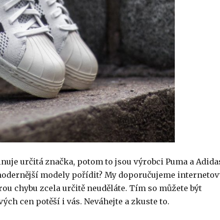
uje určitá značka, potom to jsou výrobci Puma a Adida
ejmodernější modely pořídit? My doporučujeme internetov
terou chybu zcela určitě neuděláte. Tím so můžete být
vých cen potěší i vás. Neváhejte a zkuste to.