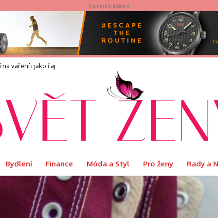
- Komerční sdělení -
náší?
Bydlení
Finance
Móda a Styl
Pro ženy
Rady a 