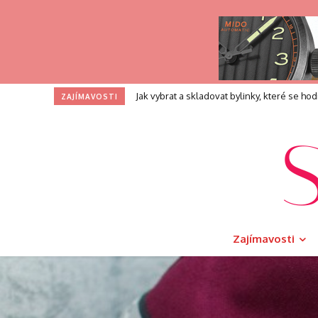
Profesní zkouška pro kouče: Co přesně při
ZAJÍMAVOSTI
Zajímavosti