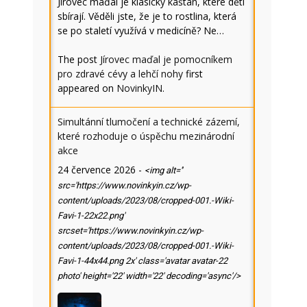
Jírovec maďal je klasický kaštan, které děti
sbírají. Věděli jste, že je to rostlina, která
se po staletí využívá v medicíně? Ne…
The post
Jírovec maďal je pomocníkem
pro zdravé cévy a lehčí nohy
first
appeared on
NovinkyIN
.
Simultánní tlumočení a technické zázemí,
které rozhoduje o úspěchu mezinárodní
akce
24 července 2026
-
<img alt=''
src='https://www.novinkyin.cz/wp-
content/uploads/2023/08/cropped-001.-Wiki-
Favi-1-22x22.png'
srcset='https://www.novinkyin.cz/wp-
content/uploads/2023/08/cropped-001.-Wiki-
Favi-1-44x44.png 2x' class='avatar avatar-22
photo' height='22' width='22' decoding='async'/>