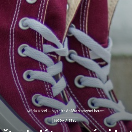
Móda a Styl
Vyražte do léta s novými botami
MÓDA A STYL