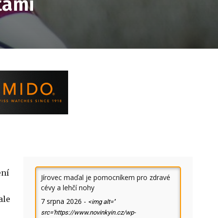
tami
ení
Jírovec maďal je pomocníkem pro zdravé
cévy a lehčí nohy
ale
7 srpna 2026
-
<img alt=''
src='https://www.novinkyin.cz/wp-