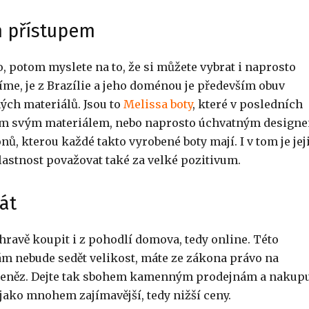
m přístupem
 potom myslete na to, že si můžete vybrat i naprosto
me, je z Brazílie a jeho doménou je především obuv
ných materiálů. Jsou to
Melissa boty
, které v posledních
enom svým materiálem, nebo naprosto úchvatným design
nů, kterou každé takto vyrobené boty mají. I v tom je jej
lastnost považovat také za velké pozitivum.
át
hravě koupit i z pohodlí domova, tedy online. Této
ám nebude sedět velikost, máte ze zákona právo na
 peněz. Dejte tak sbohem kamenným prodejnám a nakupu
 jako mnohem zajímavější, tedy nižší ceny.