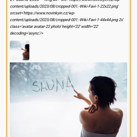
content/uploads/2023/08/cropped-001.-Wiki-Favi-1-22x22.png'
srcset='https://www.novinkyin.cz/wp-
content/uploads/2023/08/cropped-001.-Wiki-Favi-1-44x44.png 2x'
class='avatar avatar-22 photo' height='22' width='22'
decoding='async'/>