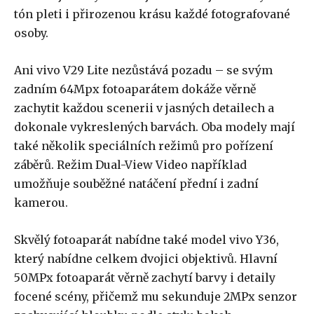
tón pleti i přirozenou krásu každé fotografované
osoby.
Ani vivo V29 Lite nezůstává pozadu – se svým
zadním 64Mpx fotoaparátem dokáže věrně
zachytit každou scenerii v jasných detailech a
dokonale vykreslených barvách. Oba modely mají
také několik speciálních režimů pro pořízení
záběrů. Režim Dual-View Video například
umožňuje souběžné natáčení přední i zadní
kamerou.
Skvělý fotoaparát nabídne také model vivo Y36,
který nabídne celkem dvojici objektivů. Hlavní
50MPx fotoaparát věrně zachytí barvy i detaily
focené scény, přičemž mu sekunduje 2MPx senzor