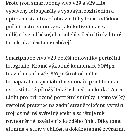
Proto jsou smartphony vivo V29 a V29 Lite
vybaveny fotoaparáty s vysokým rozlišením a
optickou stabilizací obrazu. Díky tomu zvládnou
pořídit ostré snímky za jakékoliv situace a
odlišují se od běžných modelů střední třídy, které
tuto funkci často nenabízejí.
Smartphone vivo V29 potěší milovníky portrétní
fotografie. Kromě výkonné kombinace 50Mpx
hlavního snímače, 8Mpx širokoúhlého
fotoaparátu a speciálního snímače pro hloubku
ostrosti totiž přináší také jedinečnou funkci Aura
Light pro přirozené portrétní snímky. Tento velký
světelný prstenec na zadní straně telefonu vytváří
trojrozměrný světelný efekt a zajišťuje tak
rovnoměrné osvětlení z každého úhlu. Díky tomu
eliminuje stíny v obličeji a dokáže jemně zvýraznit