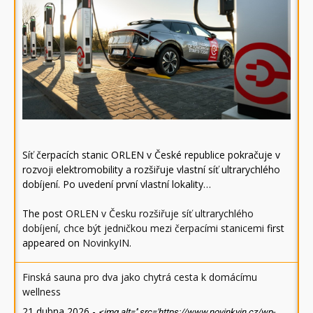
Síť čerpacích stanic ORLEN v České republice pokračuje v
rozvoji elektromobility a rozšiřuje vlastní síť ultrarychlého
dobíjení. Po uvedení první vlastní lokality…
The post
ORLEN v Česku rozšiřuje síť ultrarychlého
dobíjení, chce být jedničkou mezi čerpacími stanicemi
first
appeared on
NovinkyIN
.
Finská sauna pro dva jako chytrá cesta k domácímu
wellness
21 dubna 2026
-
<img alt='' src='https://www.novinkyin.cz/wp-