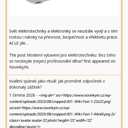
Svět elektrotechniky a elektroniky se neustále vyvíjí a s ním
rostou i nároky na přesnost, bezpečnost a efektivitu práce.
Ať už jde…
The post
Moderní vybavení pro elektrotechniku: Bez čeho
se neobejde (nejen) profesionální dílna?
first appeared on
NovinkyIN
.
Kvalitní spánek jako rituál: Jak proměnit odpočinek v
dokonalý zážitek?
1 června 2026
-
<img alt='' src='https://www.novinkyin.cz/wp-
content/uploads/2023/08/cropped-001.-Wiki-Favi-1-22x22.png'
srcset='https://www.novinkyin.cz/wp-
content/uploads/2023/08/cropped-001.-Wiki-Favi-1-44x44.png 2x'
class='avatar avatar-22 photo' height='22' width='22'
decoding='async'/>