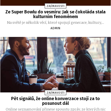
ZAJÍMAVOSTI
Ze Super Bowlu do vesmíru: Jak se čokoláda stala
kulturním fenoménem
Na světě je několik věcí, které spojují generace, kultury,...
ADMIN
ZAJÍMAVOSTI
Pět signálů, že online konverzace stojí za to
posunout dál
Online seznamování přinese spoustu zpráv, ze kterých nic