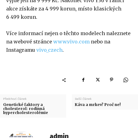
vyjde jen na 9 999 Kč. Nakonec vivo Y36 v rámci
akce získáte za 4 999 korun, místo klasických
6 499 korun.
Více informací nejen o těchto modelech naleznete
na webové stránce
www.vivo.com
nebo na
Instagramu
vivo_czech
.
Předchozí článek
Další článek
Genetické faktory a
Káva a mrkev? Proč ne!
cholesterol: rodinná
hypercholesterolémie
admin