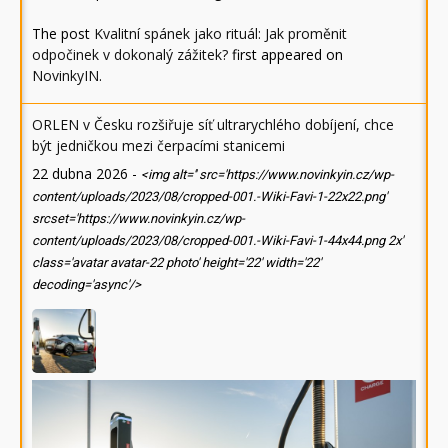
The post
Kvalitní spánek jako rituál: Jak proměnit
odpočinek v dokonalý zážitek?
first appeared on
NovinkyIN
.
ORLEN v Česku rozšiřuje síť ultrarychlého dobíjení, chce
být jedničkou mezi čerpacími stanicemi
22 dubna 2026
-
<img alt='' src='https://www.novinkyin.cz/wp-
content/uploads/2023/08/cropped-001.-Wiki-Favi-1-22x22.png'
srcset='https://www.novinkyin.cz/wp-
content/uploads/2023/08/cropped-001.-Wiki-Favi-1-44x44.png 2x'
class='avatar avatar-22 photo' height='22' width='22'
decoding='async'/>