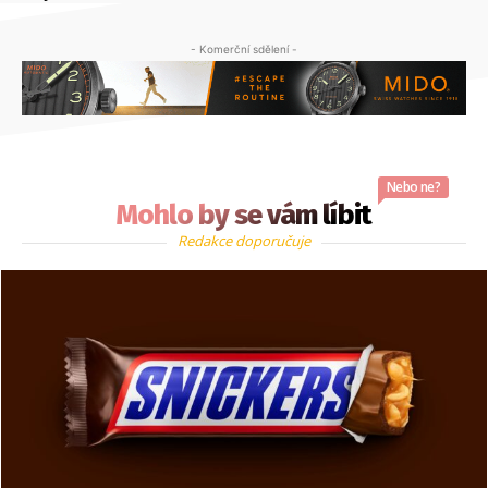
- Komerční sdělení -
Nebo ne?
Mohlo by se vám líbit
Redakce doporučuje