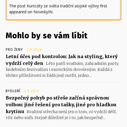
The post
Kuriozity ze světa tradiční asijské výživy
first
appeared on
NovinkyIN
.
Mohlo by se vám líbit
PRO ŽENY
7.8.2026
Letní účes pod kontrolou: Jak na styling, který
vydrží celý den
Léto patří svatbám, zahradním party,
hudebním festivalům i exotickým dovoleným. Každá z
těchto příležitostí si žádá jiný outfit, jedno...
BYDLENÍ
4.8.2026
Bezpečný pohyb po střeše začíná správnou
volbou: jiné řešení pro tašky, jiné pro hladkou
krytinu
Kvalitní střecha není jen o tom, co vydrží déšť,
vítr nebo sníh. Stejně důležité je i to, jak bezpečně...