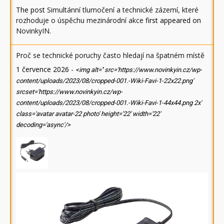
The post
Simultánní tlumočení a technické zázemí, které
rozhoduje o úspěchu mezinárodní akce
first appeared on
NovinkyIN
.
Proč se technické poruchy často hledají na špatném místě
1 července 2026
-
<img alt='' src='https://www.novinkyin.cz/wp-
content/uploads/2023/08/cropped-001.-Wiki-Favi-1-22x22.png'
srcset='https://www.novinkyin.cz/wp-
content/uploads/2023/08/cropped-001.-Wiki-Favi-1-44x44.png 2x'
class='avatar avatar-22 photo' height='22' width='22'
decoding='async'/>