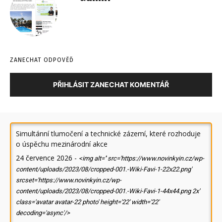
ZANECHAT ODPOVĚĎ
PŘIHLÁSIT ZANECHAT KOMENTÁŘ
Simultánní tlumočení a technické zázemí, které rozhoduje
o úspěchu mezinárodní akce
24 července 2026
-
<img alt='' src='https://www.novinkyin.cz/wp-
content/uploads/2023/08/cropped-001.-Wiki-Favi-1-22x22.png'
srcset='https://www.novinkyin.cz/wp-
content/uploads/2023/08/cropped-001.-Wiki-Favi-1-44x44.png 2x'
class='avatar avatar-22 photo' height='22' width='22'
decoding='async'/>