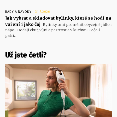
RADY A NÁVODY
31.7.2026
Jak vybrat a skladovat bylinky, které se hodí na
vaření i jako čaj
Bylinky umí proměnit obyčejné jídlo i
nápoj. Dodají chuť, vůni a pestrost a v kuchyni i v čaji
patří...
Už jste četli?