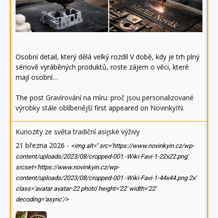
Osobní detail, který dělá velký rozdíl V době, kdy je trh plný
sériově vyráběných produktů, roste zájem o věci, které
mají osobní…
The post
Gravírování na míru: proč jsou personalizované
výrobky stále oblíbenější
first appeared on
NovinkyIN
.
Kuriozity ze světa tradiční asijské výživy
21 března 2026
-
<img alt='' src='https://www.novinkyin.cz/wp-
content/uploads/2023/08/cropped-001.-Wiki-Favi-1-22x22.png'
srcset='https://www.novinkyin.cz/wp-
content/uploads/2023/08/cropped-001.-Wiki-Favi-1-44x44.png 2x'
class='avatar avatar-22 photo' height='22' width='22'
decoding='async'/>