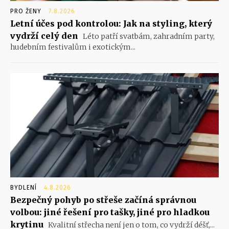
PRO ŽENY
7.8.2026
Letní účes pod kontrolou: Jak na styling, který
vydrží celý den
Léto patří svatbám, zahradním party,
hudebním festivalům i exotickým...
BYDLENÍ
4.8.2026
Bezpečný pohyb po střeše začíná správnou
volbou: jiné řešení pro tašky, jiné pro hladkou
krytinu
Kvalitní střecha není jen o tom, co vydrží déšť,...