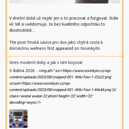
V dnešní době už nejde jen o to pracovat a fungovat. Stále
víc lidí si uvědomuje, že bez kvalitního odpočinku to
dlouhodobě…
The post
Finská sauna pro dva jako chytrá cesta k
domácímu wellness
first appeared on
NovinkyIN
.
Stres moderní doby a jak s ním bojovat
3 dubna 2026
-
<img alt='' src='https://www.novinkyin.cz/wp-
content/uploads/2023/08/cropped-001.-Wiki-Favi-1-22x22.png'
srcset='https://www.novinkyin.cz/wp-
content/uploads/2023/08/cropped-001.-Wiki-Favi-1-44x44.png 2x'
class='avatar avatar-22 photo' height='22' width='22'
decoding='async'/>