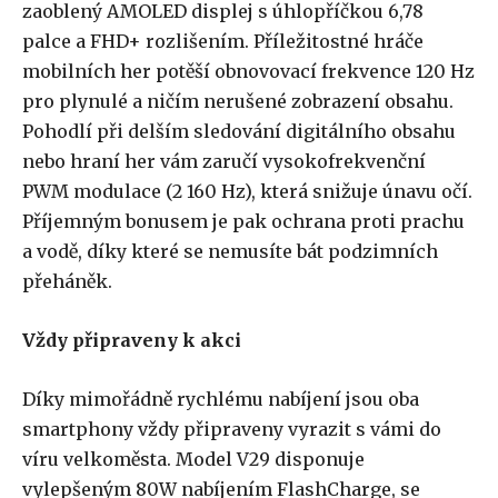
zaoblený AMOLED displej s úhlopříčkou 6,78
palce a FHD+ rozlišením. Příležitostné hráče
mobilních her potěší obnovovací frekvence 120 Hz
pro plynulé a ničím nerušené zobrazení obsahu.
Pohodlí při delším sledování digitálního obsahu
nebo hraní her vám zaručí vysokofrekvenční
PWM modulace (2 160 Hz), která snižuje únavu očí.
Příjemným bonusem je pak ochrana proti prachu
a vodě, díky které se nemusíte bát podzimních
přeháněk.
Vždy připraveny k akci
Díky mimořádně rychlému nabíjení jsou oba
smartphony vždy připraveny vyrazit s vámi do
víru velkoměsta. Model V29 disponuje
vylepšeným 80W nabíjením FlashCharge, se