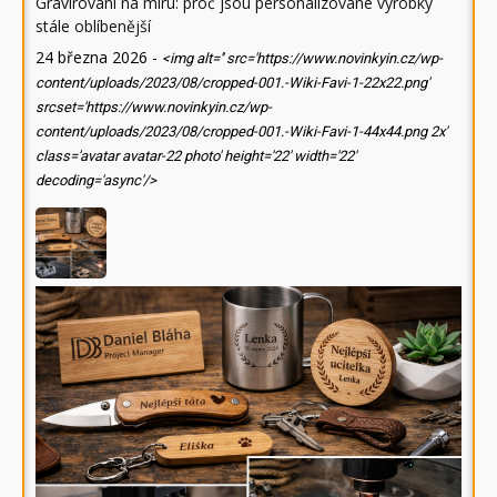
Gravírování na míru: proč jsou personalizované výrobky
stále oblíbenější
24 března 2026
-
<img alt='' src='https://www.novinkyin.cz/wp-
content/uploads/2023/08/cropped-001.-Wiki-Favi-1-22x22.png'
srcset='https://www.novinkyin.cz/wp-
content/uploads/2023/08/cropped-001.-Wiki-Favi-1-44x44.png 2x'
class='avatar avatar-22 photo' height='22' width='22'
decoding='async'/>