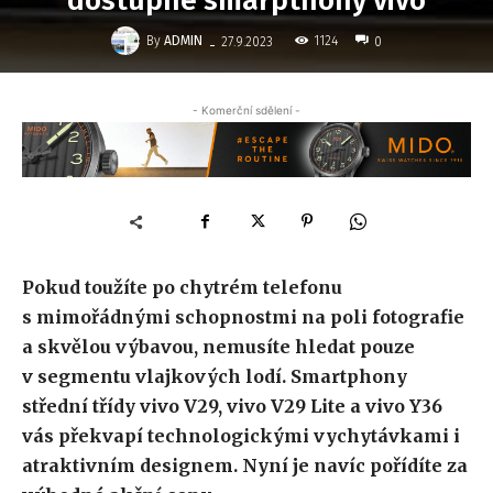
dostupné smarpthony vivo
-
By
ADMIN
1124
27.9.2023
0
- Komerční sdělení -
Pokud toužíte po chytrém telefonu
s mimořádnými schopnostmi na poli fotografie
a skvělou výbavou, nemusíte hledat pouze
v segmentu vlajkových lodí. Smartphony
střední třídy vivo V29, vivo V29 Lite a vivo Y36
vás překvapí technologickými vychytávkami i
atraktivním designem. Nyní je navíc pořídíte za